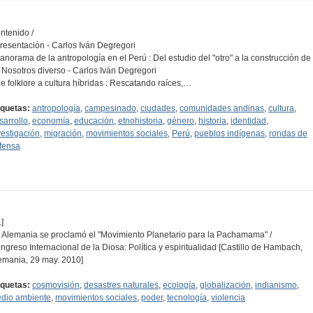
ntenido /
Presentación - Carlos Iván Degregori
Panorama de la antropología en el Perú : Del estudio del "otro" a la construcción de
 Nosotros diverso - Carlos Iván Degregori
De folklore a cultura híbridas : Rescatando raíces,…
iquetas:
antropología
,
campesinado
,
ciudades
,
comunidades andinas
,
cultura
,
sarrollo
,
economía
,
educación
,
etnohistoria
,
género
,
historia
,
identidad
,
vestigación
,
migración
,
movimientos sociales
,
Perú
,
pueblos indígenas
,
rondas de
fensa
]
 Alemania se proclamó el "Movimiento Planetario para la Pachamama" /
ngreso Internacional de la Diosa: Política y espiritualidad [Castillo de Hambach,
emania, 29 may. 2010]
iquetas:
cosmovisión
,
desastres naturales
,
ecología
,
globalización
,
indianismo
,
dio ambiente
,
movimientos sociales
,
poder
,
tecnología
,
violencia