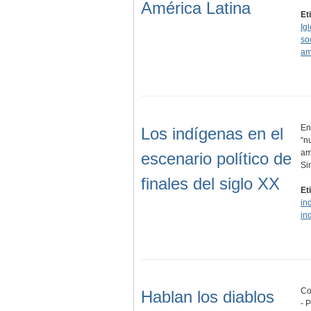
América Latina
Et
Ig
so
am
En
Los indígenas en el
“n
am
escenario político de
Si
finales del siglo XX
Et
in
in
Co
Hablan los diablos
- 