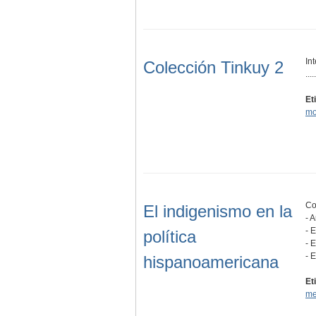
In
Colección Tinkuy 2
.....
Et
mo
Co
El indigenismo en la
- 
- 
política
- 
- 
hispanoamericana
Et
me