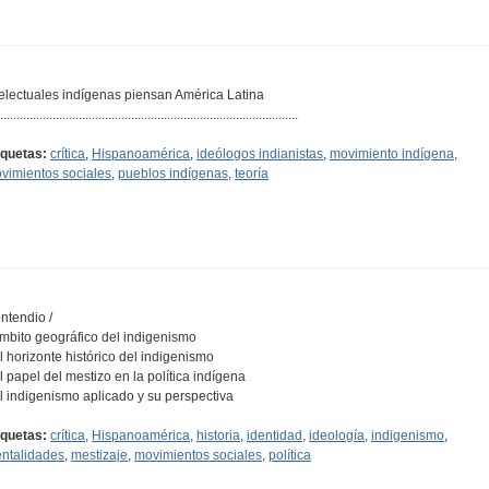
telectuales indígenas piensan América Latina
...........................................................................................
iquetas:
crítica
,
Hispanoamérica
,
ideólogos indianistas
,
movimiento indígena
,
vimientos sociales
,
pueblos indígenas
,
teoría
ntendio /
Ambito geográfico del indigenismo
El horizonte histórico del indigenismo
El papel del mestizo en la política indígena
El indigenismo aplicado y su perspectiva
iquetas:
crítica
,
Hispanoamérica
,
historia
,
identidad
,
ideología
,
indigenismo
,
ntalidades
,
mestizaje
,
movimientos sociales
,
política