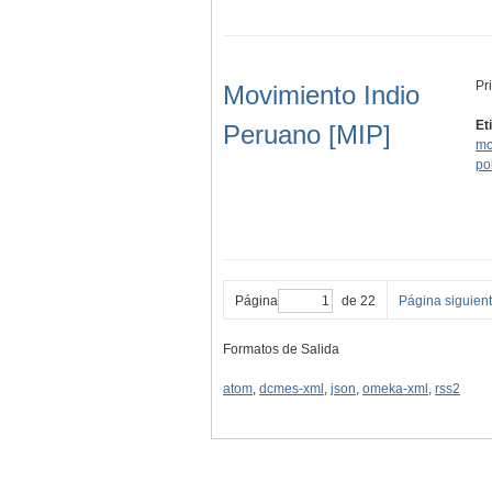
Pr
Movimiento Indio
Et
Peruano [MIP]
mo
pol
Página
de 22
Página siguien
Formatos de Salida
atom
,
dcmes-xml
,
json
,
omeka-xml
,
rss2