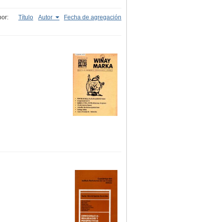
or:
Título
Autor
Fecha de agregación