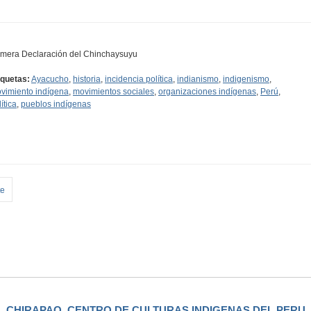
imera Declaración del Chinchaysuyu
iquetas:
Ayacucho
,
historia
,
incidencia política
,
indianismo
,
indigenismo
,
vimiento indígena
,
movimientos sociales
,
organizaciones indígenas
,
Perú
,
ítica
,
pueblos indígenas
te
CHIRAPAQ, CENTRO DE CULTURAS INDIGENAS DEL PERU