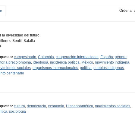
Ordenar p
te
r la diversidad del futuro
illermo Bonfill Batalla
8
iquetas:
campesinado
,
Colombia
,
cooperación internacional
,
España
,
género
,
storia precolombina
,
ideología
,
incidencia política
,
México
,
movimiento indígena
,
vimientos sociales
,
organismos internacionales
,
política
,
pueblos indígenas
,
into centenario
iquetas:
cultura
,
democracia
,
economía
,
Hispanoamérica
,
movimientos sociales
,
ítica
,
sociología