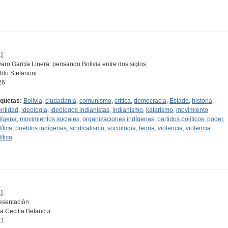
]
varo García Linera: pensando Bolivia entre dos siglos
blo Stefanoni
26
iquetas:
Bolivia
,
ciudadanía
,
comunismo
,
crítica
,
democracia
,
Estado
,
historia
,
entidad
,
ideología
,
ideólogos indianistas
,
indianismo
,
katarismo
,
movimiento
dígena
,
movimientos sociales
,
organizaciones indígenas
,
partidos políticos
,
poder
,
ítica
,
pueblos indígenas
,
sindicalismo
,
sociología
,
teoría
,
violencia
,
violencia
ítica
]
esentación
a Cecilia Betancur
11