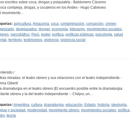
Dos escritos sobre coca, drogas y psiquiatría - Baldomero Cáceres
Coca compleja, drogas, y cocaleros en los Andes - Hugo Cabieses
El movimiento…
iquetas:
agricultura
,
Amazonia
,
coca
,
contaminación
,
corrupción
,
crimen
ganizado
,
desplazados
,
drogas
,
economía
,
liderazgo
,
movimientos sociales
,
jeres
,
narcotráfico
,
Perú
,
poder
,
política
,
políticas públicas
,
psicología
,
salud
ntal
,
territorio
,
testimonios
,
violencia
,
violencia social
ntenido /
Otras miradas: el teatro obrero y sus relaciones con el teatro independiente -
rina Giberti
La dramaturgia en el teatro obrero [El encuentro posible entre la dramaturgia
litante obrera y la del teatro independiente -- Chéjov, un…
iquetas:
Argentina
,
cultura
,
dramaturgia
,
educación
,
Estado
,
historia
,
ideología
,
ngua y sociedad
,
modernidad
,
movimiento obrero
,
movimientos sociales
,
política
,
atro
,
teoría