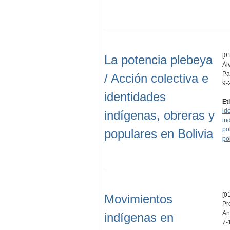
[01
La potencia plebeya
Ál
Pa
/ Acción colectiva e
9-
identidades
Et
id
indígenas, obreras y
in
pol
populares en Bolivia
pol
[01
Movimientos
Pr
An
indígenas en
7-