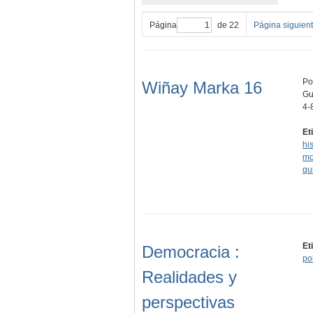
Página
de 22
Página siguien
Po
Wiñay Marka 16
Gu
4-
Et
hi
mo
qu
Et
Democracia :
pol
Realidades y
perspectivas