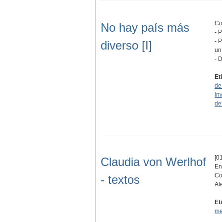
Co
No hay país más
- 
- 
diverso [I]
un
- 
Et
de
in
de
[01
Claudia von Werlhof
En
Co
- textos
Al
Et
me