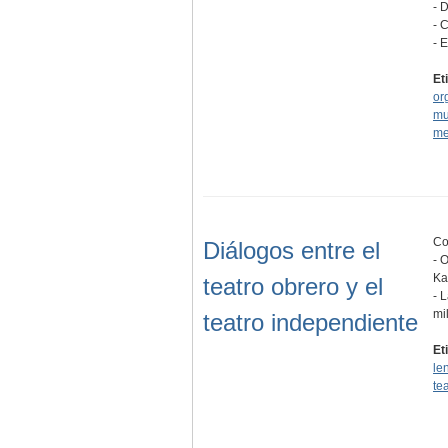
- 
- 
- 
Et
or
mu
me
Co
Diálogos entre el
- 
Ka
teatro obrero y el
- 
mi
teatro independiente
Et
le
te