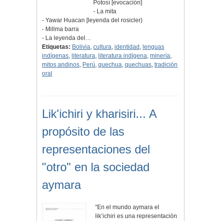
Potosí [evocación]
- La mita
- Yawar Huacan [leyenda del rosicler)
- Millma barra
- La leyenda del…
Etiquetas:
Bolivia
,
cultura
,
identidad
,
lenguas
indígenas
,
literatura
,
literatura indígena
,
minería
,
mitos andinos
,
Perú
,
quechua
,
quechuas
,
tradición
oral
Lik'ichiri y kharisiri... A
propósito de las
representaciones del
"otro" en la sociedad
aymara
"En el mundo aymara el
lik’ichiri es una representación