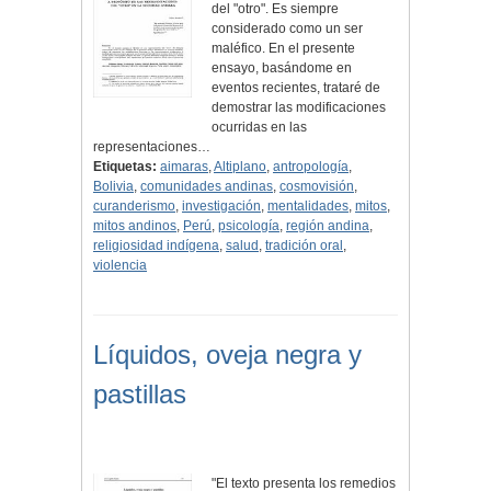
del "otro". Es siempre
considerado como un ser
maléfico. En el presente
ensayo, basándome en
eventos recientes, trataré de
demostrar las modificaciones
ocurridas en las
representaciones…
Etiquetas:
aimaras
,
Altiplano
,
antropología
,
Bolivia
,
comunidades andinas
,
cosmovisión
,
curanderismo
,
investigación
,
mentalidades
,
mitos
,
mitos andinos
,
Perú
,
psicología
,
región andina
,
religiosidad indígena
,
salud
,
tradición oral
,
violencia
Líquidos, oveja negra y
pastillas
"El texto presenta los remedios