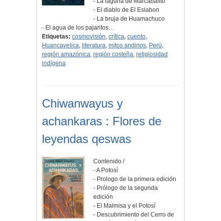
- La laguna de Marcabalito
- El diablo de El Eslabon
- La bruja de Huamachuco
- El agua de los pajaritos…
Etiquetas:
cosmovisión
,
crítica
,
cuento
,
Huancavelica
,
literatura
,
mitos andinos
,
Perú
,
región amazónica
,
región costeña
,
religiosidad
indígena
Chiwanwayus y
achankaras : Flores de
leyendas qeswas
Contenido /
- A Potosí
- Prologo de la primera edición
- Prólogo de la segunda
edición
- El Malmisa y el Potosí
- Descubrimiento del Cerro de