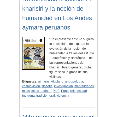
kharisiri y la noción de
humanidad en Los Andes
aymara peruanos
"En el presente artículo sugiero
la posibilidad de explorar la
evolución de la noción de
humanidad a través del estudio
—diacrónico y sincrónico— de
las representaciones del
kharisiri. Por lo general, dicha
figura saca la grasa de sus
víctimas,…
Etiquetas:
aimaras
,
Altiplano
,
antropología
,
cosmovisión
,
filosofía
,
investigación
,
mentalidades
,
mitos
,
mitos andinos
,
Perú
,
Puno
,
religiosidad
indígena
,
tradición oral
,
violencia
Mito popular y crisis social