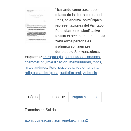
"Tomando como base doce
relatos de la sierra central del
Perú, se analiza las múltiples
representaciones del Pishtaco.
Particularmente significativo
resulta el hecho de que en esta
zona estos personajes
malignos son siempre
derrotados. Sus vencedores…
Etiquetas:
antropología
,
comunidades andinas
,
cosmovisión
,
investigación
,
mentalidades
,
mitos
,
mitos andinos
,
Perú
,
psicología
,
región andina
,
religiosidad indígena
,
tradición oral
,
violencia
Página
de 16
Página siguiente
Formatos de Salida
atom
,
dcmes-xml
,
json
,
omeka-xml
,
rss2