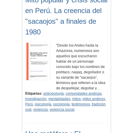
en Perú. La creencia del
"sacaojos" a finales de
1980
"Desde los Andes hasta la
Amazonia, numerosos son
aquellos que escucharon
hablar de un personaje
conocido bajo los nombres de
pishtaco, naqaq, degollador o
su variante de “sacaojos”,
términos que refieren a la idea
de despellejar, degollar y…
Etiquetas:
antropología
,
comunidades andinas
,
investigación
,
mentalidades
,
mitos
,
mitos andinos
,
Perú
,
psicología
,
sociología
,
testimonios
,
tradición
oral
,
violencia
,
violencia social