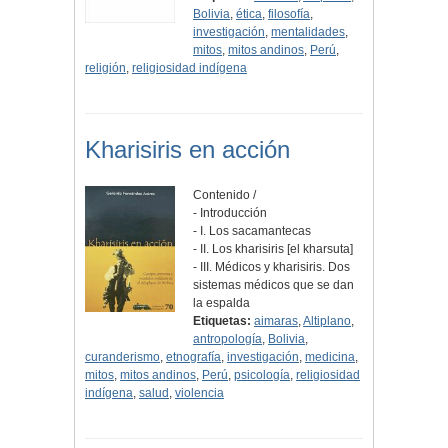
Bolivia
,
ética
,
filosofía
,
investigación
,
mentalidades
,
mitos
,
mitos andinos
,
Perú
,
religión
,
religiosidad indígena
Kharisiris en acción
Contenido /
- Introducción
- I. Los sacamantecas
- II. Los kharisiris [el kharsuta]
- III. Médicos y kharisiris. Dos
sistemas médicos que se dan
la espalda
Etiquetas:
aimaras
,
Altiplano
,
antropología
,
Bolivia
,
curanderismo
,
etnografía
,
investigación
,
medicina
,
mitos
,
mitos andinos
,
Perú
,
psicología
,
religiosidad
indígena
,
salud
,
violencia