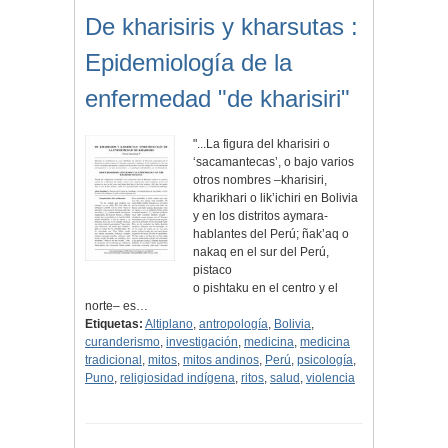
De kharisiris y kharsutas :
Epidemiología de la
enfermedad "de kharisiri"
"...La figura del kharisiri o
‘sacamantecas’, o bajo varios
otros nombres –kharisiri,
kharikhari o lik’ichiri en Bolivia
y en los distritos aymara-
hablantes del Perú; ñak’aq o
nakaq en el sur del Perú,
pistaco
o pishtaku en el centro y el
norte– es…
Etiquetas:
Altiplano
,
antropología
,
Bolivia
,
curanderismo
,
investigación
,
medicina
,
medicina
tradicional
,
mitos
,
mitos andinos
,
Perú
,
psicología
,
Puno
,
religiosidad indígena
,
ritos
,
salud
,
violencia