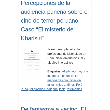
Percepciones de la
audiencia puneña sobre el
cine de terror peruano.
Caso “El misterio del
Kharisiri”
Tesisi para optar el título
profesional de Licenciado en
Comunicación Audiovisual y
Medios Interactivos
.............................
Etiquetas:
Altiplano
,
cine
,
cine
indígena
,
comunicación
,
medios de comunicación
,
mitos
,
mitos andinos
,
Perú
,
Puno
,
religiosidad indígena
,
tesis
,
testimonios
De fantasma a vecino. El