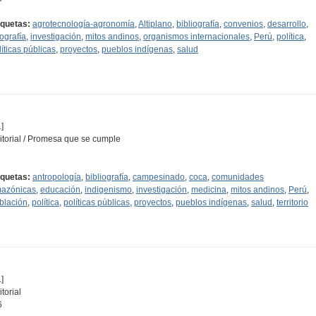
iquetas:
agrotecnología-agronomía
,
Altiplano
,
bibliografía
,
convenios
,
desarrollo
,
ografía
,
investigación
,
mitos andinos
,
organismos internacionales
,
Perú
,
política
,
líticas públicas
,
proyectos
,
pueblos indígenas
,
salud
]
itorial / Promesa que se cumple
iquetas:
antropología
,
bibliografía
,
campesinado
,
coca
,
comunidades
azónicas
,
educación
,
indigenismo
,
investigación
,
medicina
,
mitos andinos
,
Perú
,
blación
,
política
,
políticas públicas
,
proyectos
,
pueblos indígenas
,
salud
,
territorio
]
torial
6