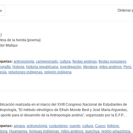
Ordenar p
te
]
tina de la herida [poema]
ctor Mallqui
iquetas:
antropología
,
campesinado
,
cultura
,
fiestas andinas
,
fiestas populares
,
tografía
,
historia
,
historia republicana
,
investigación
,
literatura
,
mitos andinos
,
Perú
,
esía
,
rebeliones indígenas
,
religión indígena
blicación realizada en el marco del XVIII Congreso Nacional de Estudiantes de
tropología, “El método etnológico de Efraín Morote Best y José María Arguedas,
 aporte para el desarrollo de la Antropología andina”, organizado por la E.F.P.…
iquetas:
aimara
,
antropología
,
costumbres
,
cuento
,
cultura
,
Cusco
,
folklore
,
toria
,
Huamanga
,
lenguas indígenas
,
mitos andinos
,
quechua
,
región amazónica
,