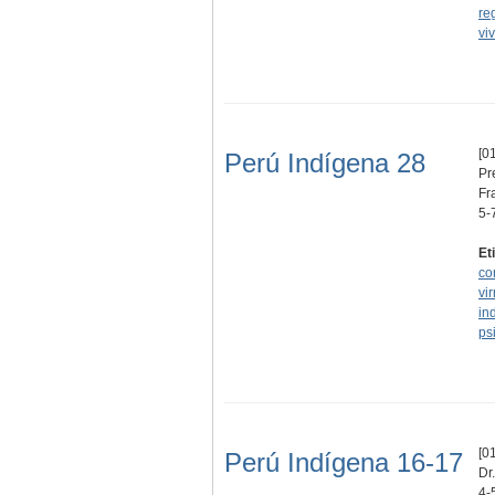
re
vi
[01
Perú Indígena 28
Pr
Fr
5-
Et
co
vir
in
ps
[01
Perú Indígena 16-17
Dr
4-