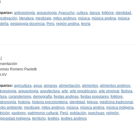
6
iquetas:
antropología
,
arqueología
,
Ayacucho
,
cultura
,
danza
,
folklore
,
identidad
,
vestigación
,
literatura
,
mestizaje
,
mitos andinos
,
música
,
música andina
,
música
steña
,
pedagogía-docencia
,
Perú
,
región andina
,
teoría
]
esentación
onisio Romero Paoletti
II-XV
iquetas:
agricultura
,
agua
,
aimaras
,
alimentación
,
alimentos
,
alimentos andinos
,
tropología
,
arqueología
,
arquitectura
,
arte
,
arte republicano
,
arte virreinal
,
Bolivia
,
ltura
,
curanderismo
,
demografía
,
fiestas andinas
,
fiestas populares
,
folklore
,
stronomía
,
historia
,
historia precolombina
,
identidad
,
Iglesia
,
medicina tradicional
,
dio ambiente
,
mestizaje
,
mitos andinos
,
música
,
música andina
,
música indígena
,
trición
,
pastores
,
patrimonio cultural
,
Perú
,
población
,
quechuas
,
religión
,
ligiosidad indígena
,
territorio
,
textiles
,
textiles andinos