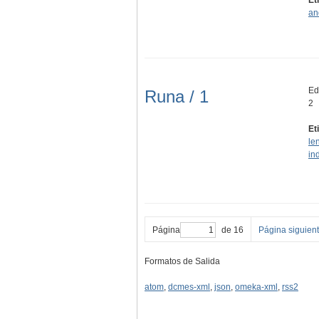
an
Edi
Runa / 1
2
Et
le
in
Página
de 16
Página siguien
Formatos de Salida
atom
,
dcmes-xml
,
json
,
omeka-xml
,
rss2