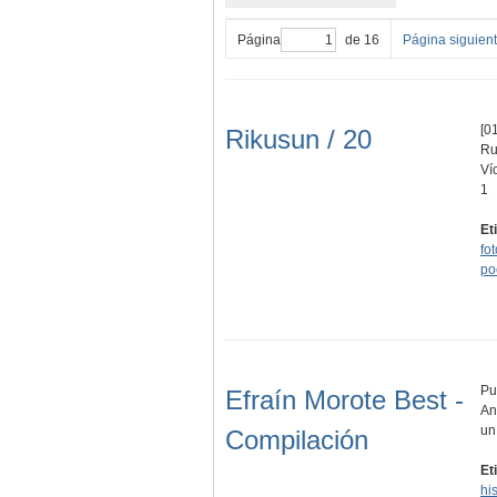
Página
de 16
Página siguien
[01
Rikusun / 20
Ru
Ví
1
Et
fo
po
Pu
Efraín Morote Best -
An
un
Compilación
Et
his