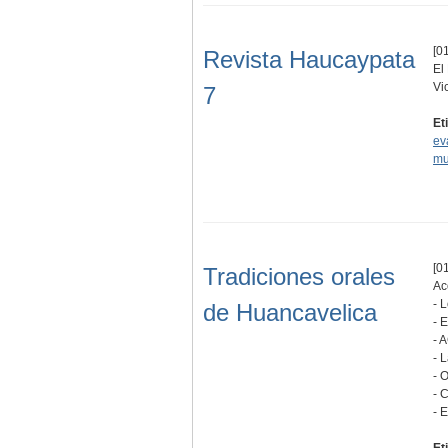
[01
Revista Haucaypata
El
Vi
7
Et
ev
mu
[01
Tradiciones orales
Ac
- 
de Huancavelica
- 
- 
- 
- 
- 
- 
Et