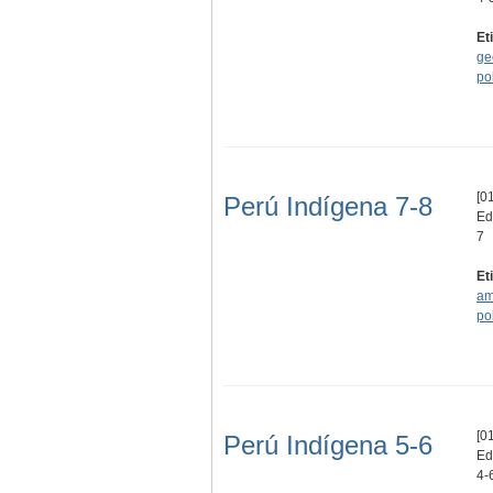
Et
ge
po
[01
Perú Indígena 7-8
Ed
7
Et
am
po
[01
Perú Indígena 5-6
Edi
4-