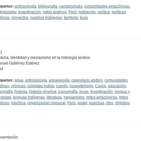
iquetas:
antropología
,
bibliografía
,
campesinado
,
comunidades amazónicas
,
digenismo
,
investigación
,
mitos andinos
,
Perú
,
población
,
política
,
políticas
blicas
,
proyectos
,
pueblos indígenas
,
territorio
,
tesis
]
storia, identidad y mesianismo en la mitología andina
nuel Gutiérrez Estévez
44
iquetas:
agua
,
antropología
,
arqueología
,
calendario andino
,
comunidades
dinas
,
crónicas
,
cronistas indios
,
cuento
,
curanderismo
,
Cusco
,
educación
,
nografía
,
historia
,
historia virreinal
,
iconografía
,
incas
,
investigación
,
lengua y
ciedad
,
lenguas indígenas
,
literatura
,
mesianismo
,
mitos amazónicos
,
mitos
dinos
,
mochica
,
organización comunal
,
Perú
,
poder
,
quechua
,
ritos
,
shipibos
esentación