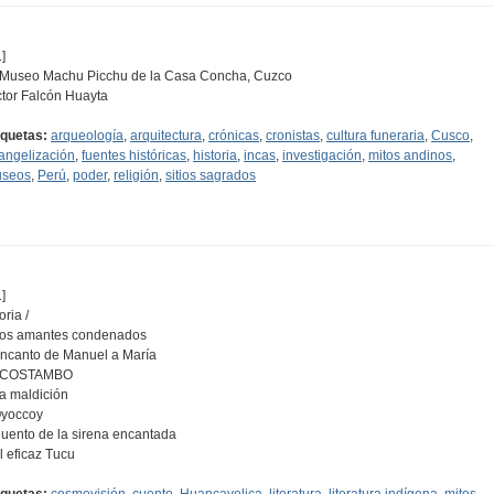
]
 Museo Machu Picchu de la Casa Concha, Cuzco
ctor Falcón Huayta
iquetas:
arqueología
,
arquitectura
,
crónicas
,
cronistas
,
cultura funeraria
,
Cusco
,
angelización
,
fuentes históricas
,
historia
,
incas
,
investigación
,
mitos andinos
,
seos
,
Perú
,
poder
,
religión
,
sitios sagrados
]
oria /
Los amantes condenados
Encanto de Manuel a María
ACOSTAMBO
La maldición
Oyoccoy
Cuento de la sirena encantada
El eficaz Tucu
iquetas:
cosmovisión
,
cuento
,
Huancavelica
,
literatura
,
literatura indígena
,
mitos