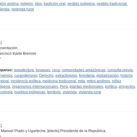
gión andina
,
religión
,
ritos
,
tradición oral
,
vestido indígena
,
vestido tradicional
,
vienda
,
vivienda rural
]
esentación
ancisco Iriarte Brenner
7
iquetas:
arquitectura
,
bosques
,
coca
,
comunidades amazónicas
,
consulta previa
,
nvenios
,
curanderismo
,
Derecho
,
extractivismo
,
forestería
,
globalización
,
historia
reinal
,
incidencia política
,
medicina tradicional
,
mita
,
mitos andinos
,
niñez
dígena
,
organismos internacionales
,
Perú
,
plantas medicinales
,
política
,
proyectos
,
icología
,
pueblos indígenas
,
territorio
,
vivienda
,
vivienda rural
]
. Manuel Prado y Ugarteche, [electo] Presidente de la Republica
5