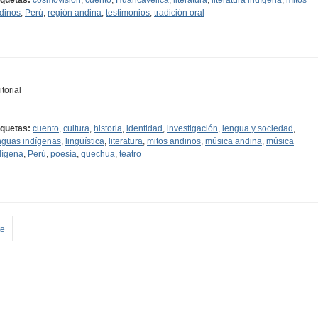
dinos
,
Perú
,
región andina
,
testimonios
,
tradición oral
torial
iquetas:
cuento
,
cultura
,
historia
,
identidad
,
investigación
,
lengua y sociedad
,
nguas indígenas
,
lingüística
,
literatura
,
mitos andinos
,
música andina
,
música
dígena
,
Perú
,
poesía
,
quechua
,
teatro
te