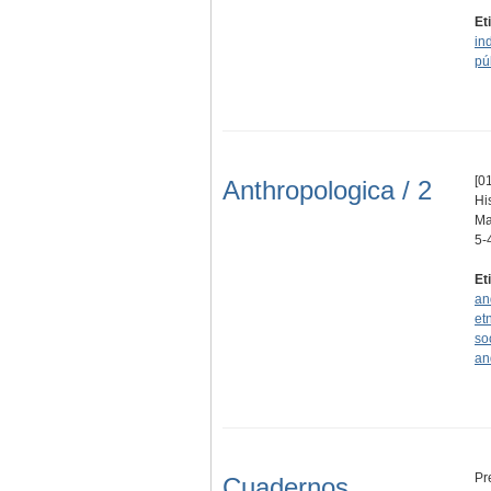
Et
in
pú
[01
Anthropologica / 2
Hi
Ma
5-
Et
an
et
so
an
Pr
Cuadernos