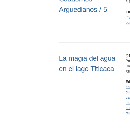
5-
Arguedianos / 5
Et
in
co
[01
La magia del agua
Pr
Di
en el lago Titicaca
XI
Et
an
cu
ga
me
nu
re