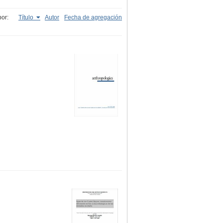
or:
Título
Autor
Fecha de agregación