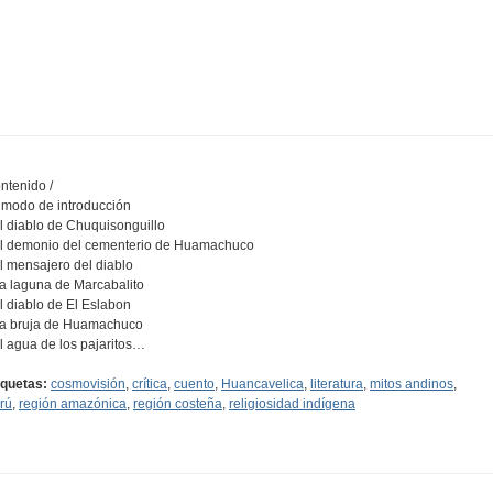
ntenido /
A modo de introducción
El diablo de Chuquisonguillo
El demonio del cementerio de Huamachuco
El mensajero del diablo
La laguna de Marcabalito
El diablo de El Eslabon
La bruja de Huamachuco
El agua de los pajaritos…
iquetas:
cosmovisión
,
crítica
,
cuento
,
Huancavelica
,
literatura
,
mitos andinos
,
rú
,
región amazónica
,
región costeña
,
religiosidad indígena