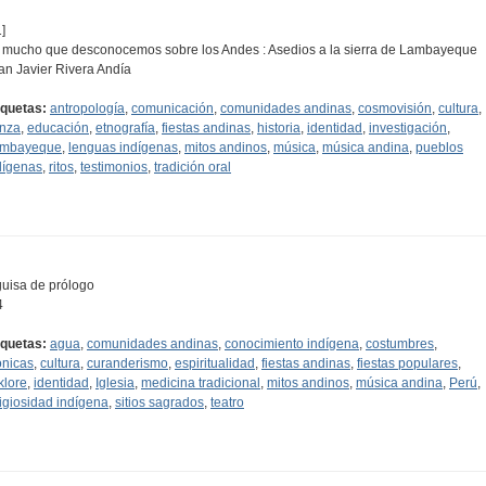
]
 mucho que desconocemos sobre los Andes : Asedios a la sierra de Lambayeque
an Javier Rivera Andía
iquetas:
antropología
,
comunicación
,
comunidades andinas
,
cosmovisión
,
cultura
,
nza
,
educación
,
etnografía
,
fiestas andinas
,
historia
,
identidad
,
investigación
,
mbayeque
,
lenguas indígenas
,
mitos andinos
,
música
,
música andina
,
pueblos
dígenas
,
ritos
,
testimonios
,
tradición oral
guisa de prólogo
4
iquetas:
agua
,
comunidades andinas
,
conocimiento indígena
,
costumbres
,
ónicas
,
cultura
,
curanderismo
,
espiritualidad
,
fiestas andinas
,
fiestas populares
,
klore
,
identidad
,
Iglesia
,
medicina tradicional
,
mitos andinos
,
música andina
,
Perú
,
ligiosidad indígena
,
sitios sagrados
,
teatro