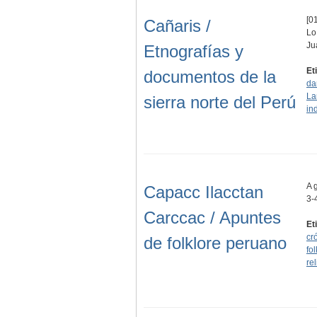
[01
Cañaris /
Lo
Ju
Etnografías y
Et
documentos de la
da
La
sierra norte del Perú
in
A 
Capacc Ilacctan
3-
Carccac / Apuntes
Et
cr
de folklore peruano
fol
re