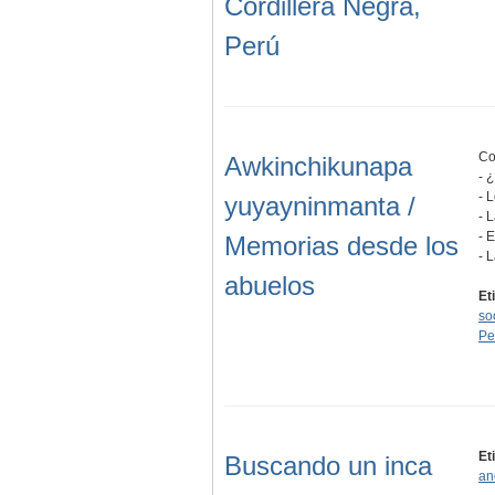
Cordillera Negra,
Perú
Co
Awkinchikunapa
- 
- 
yuyayninmanta /
- 
- 
Memorias desde los
- 
abuelos
Et
so
Pe
Et
Buscando un inca
an