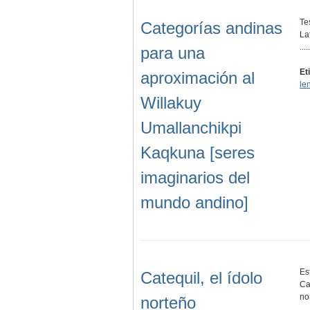
Te
Categorías andinas
La
.....
para una
Et
aproximación al
le
Willakuy
Umallanchikpi
Kaqkuna [seres
imaginarios del
mundo andino]
Es
Catequil, el ídolo
Ca
no
norteño
…