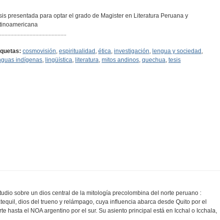
sis presentada para optar el grado de Magister en Literatura Peruana y
tinoamericana
.............................................
iquetas:
cosmovisión
,
espiritualidad
,
ética
,
investigación
,
lengua y sociedad
,
nguas indígenas
,
lingüística
,
literatura
,
mitos andinos
,
quechua
,
tesis
tudio sobre un dios central de la mitología precolombina del norte peruano :
tequil, dios del trueno y relámpago, cuya influencia abarca desde Quito por el
rte hasta el NOA argentino por el sur. Su asiento principal está en Icchal o Icchala,