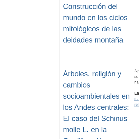
Construcción del
mundo en los ciclos
mitológicos de las
deidades montaña
A 
Árboles, religión y
se
ha
cambios
Et
socioambientales en
me
re
los Andes centrales:
El caso del Schinus
molle L. en la