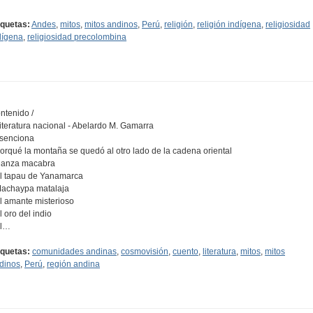
iquetas:
Andes
,
mitos
,
mitos andinos
,
Perú
,
religión
,
religión indígena
,
religiosidad
dígena
,
religiosidad precolombina
ntenido /
Literatura nacional - Abelardo M. Gamarra
Asenciona
Porqué la montaña se quedó al otro lado de la cadena oriental
Danza macabra
El tapau de Yanamarca
Machaypa matalaja
El amante misterioso
l oro del indio
El…
iquetas:
comunidades andinas
,
cosmovisión
,
cuento
,
literatura
,
mitos
,
mitos
dinos
,
Perú
,
región andina