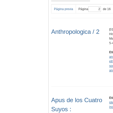
Página previa
Página
de 16
[01
Anthropologica / 2
Hi
Ma
5-
Et
an
et
so
an
Et
Apus de los Cuatro
id
in
Suyos :