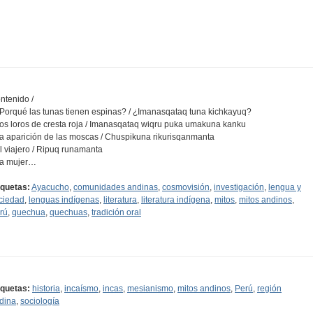
ntenido /
¿Porqué las tunas tienen espinas? / ¿Imanasqataq tuna kichkayuq?
Los loros de cresta roja / Imanasqataq wiqru puka umakuna kanku
La aparición de las moscas / Chuspikuna rikurisqanmanta
El viajero / Ripuq runamanta
La mujer…
iquetas:
Ayacucho
,
comunidades andinas
,
cosmovisión
,
investigación
,
lengua y
ciedad
,
lenguas indígenas
,
literatura
,
literatura indígena
,
mitos
,
mitos andinos
,
rú
,
quechua
,
quechuas
,
tradición oral
iquetas:
historia
,
incaísmo
,
incas
,
mesianismo
,
mitos andinos
,
Perú
,
región
dina
,
sociología