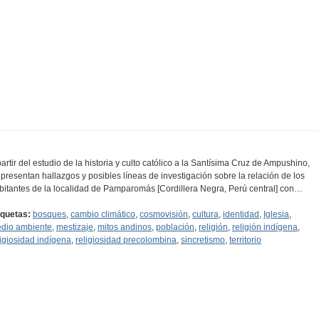
partir del estudio de la historia y culto católico a la Santísima Cruz de Ampushino,
 presentan hallazgos y posibles líneas de investigación sobre la relación de los
bitantes de la localidad de Pamparomás [Cordillera Negra, Perú central] con…
iquetas:
bosques
,
cambio climático
,
cosmovisión
,
cultura
,
identidad
,
Iglesia
,
dio ambiente
,
mestizaje
,
mitos andinos
,
población
,
religión
,
religión indígena
,
ligiosidad indígena
,
religiosidad precolombina
,
sincretismo
,
territorio