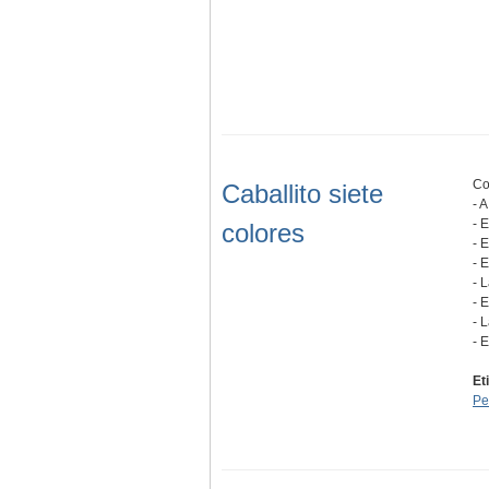
Co
Caballito siete
- 
- 
colores
- 
- 
- 
- 
- 
- 
Et
Pe