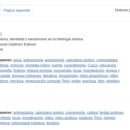
Ordenar p
Página siguiente
]
storia, identidad y mesianismo en la mitología andina
nuel Gutiérrez Estévez
44
iquetas:
agua
,
antropología
,
arqueología
,
calendario andino
,
comunidades
dinas
,
crónicas
,
cronistas indios
,
cuento
,
curanderismo
,
Cusco
,
educación
,
nografía
,
historia
,
historia virreinal
,
iconografía
,
incas
,
investigación
,
lengua y
ciedad
,
lenguas indígenas
,
literatura
,
mesianismo
,
mitos amazónicos
,
mitos
dinos
,
mochica
,
organización comunal
,
Perú
,
poder
,
quechua
,
ritos
,
shipibos
iquetas:
antropología
,
calendario andino
,
cosmovisión
,
cultura
,
fiestas andinas
,
entidad
,
incas
,
investigación
,
mitos
,
mitos andinos
,
pastores
,
Perú
,
religión
dígena
,
religiosidad indígena
,
territorio