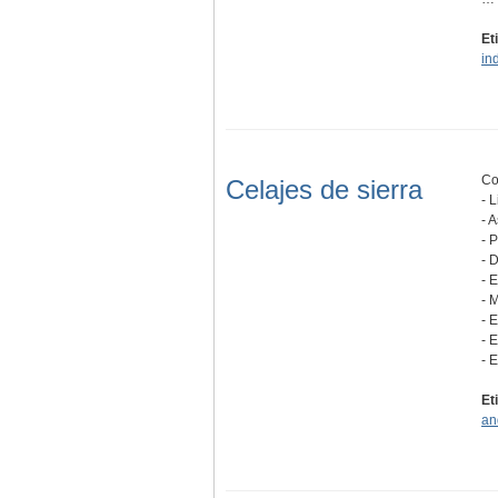
Et
in
Co
Celajes de sierra
- 
- 
- 
- 
- 
- 
- 
- E
- 
Et
an