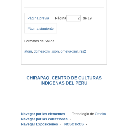
Página previa
Página
de 19
Página siguiente
Formatos de Salida
atom
,
dcmes-xml
,
json
,
omeka-xml
,
rss2
CHIRAPAQ, CENTRO DE CULTURAS
INDIGENAS DEL PERU
.
Navegar por los elementos
Tecnología de
Omeka
.
Navegar por las colecciones
Navegar Exposiciones
NOSOTROS