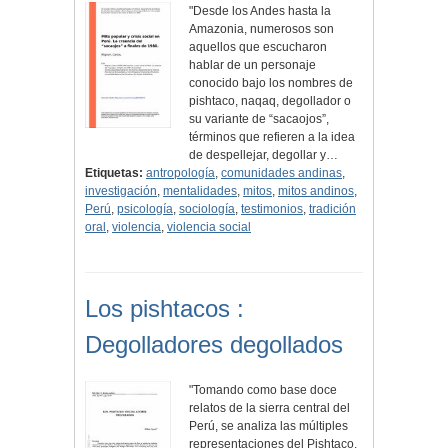
"Desde los Andes hasta la
Amazonia, numerosos son
aquellos que escucharon
hablar de un personaje
conocido bajo los nombres de
pishtaco, naqaq, degollador o
su variante de “sacaojos”,
términos que refieren a la idea
de despellejar, degollar y…
Etiquetas:
antropología
,
comunidades andinas
,
investigación
,
mentalidades
,
mitos
,
mitos andinos
,
Perú
,
psicología
,
sociología
,
testimonios
,
tradición
oral
,
violencia
,
violencia social
Los pishtacos :
Degolladores degollados
"Tomando como base doce
relatos de la sierra central del
Perú, se analiza las múltiples
representaciones del Pishtaco.