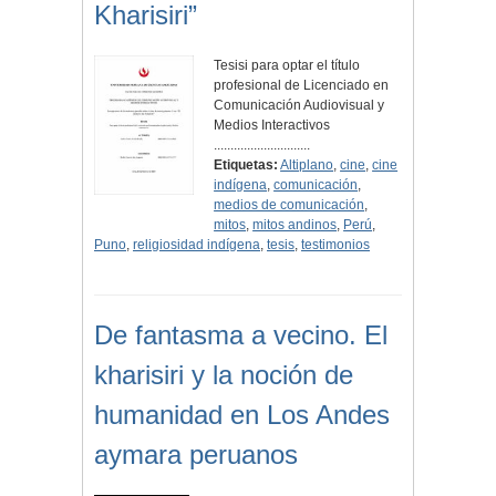
Kharisiri”
Tesisi para optar el título
profesional de Licenciado en
Comunicación Audiovisual y
Medios Interactivos
.............................
Etiquetas:
Altiplano
,
cine
,
cine
indígena
,
comunicación
,
medios de comunicación
,
mitos
,
mitos andinos
,
Perú
,
Puno
,
religiosidad indígena
,
tesis
,
testimonios
De fantasma a vecino. El
kharisiri y la noción de
humanidad en Los Andes
aymara peruanos