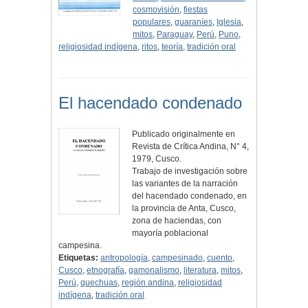
cosmovisión
,
fiestas
populares
,
guaraníes
,
Iglesia
,
mitos
,
Paraguay
,
Perú
,
Puno
,
religiosidad indígena
,
ritos
,
teoría
,
tradición oral
El hacendado condenado
Publicado originalmente en
Revista de Crítica Andina, N° 4,
1979, Cusco.
Trabajo de investigación sobre
las variantes de la narración
del hacendado condenado, en
la provincia de Anta, Cusco,
zona de haciendas, con
mayoría poblacional
campesina.
Etiquetas:
antropología
,
campesinado
,
cuento
,
Cusco
,
etnografía
,
gamonalismo
,
literatura
,
mitos
,
Perú
,
quechuas
,
región andina
,
religiosidad
indígena
,
tradición oral