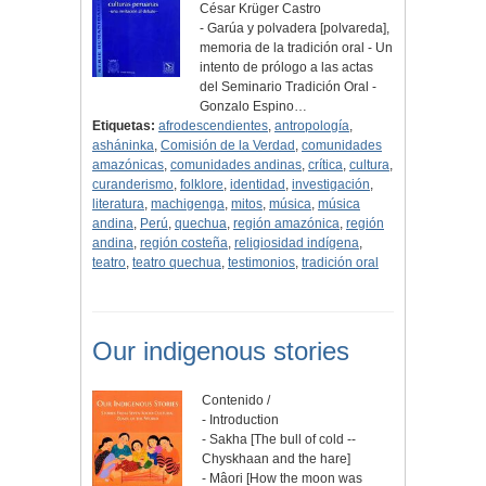
César Krüger Castro
- Garúa y polvadera [polvareda],
memoria de la tradición oral - Un
intento de prólogo a las actas
del Seminario Tradición Oral -
Gonzalo Espino…
Etiquetas:
afrodescendientes
,
antropología
,
asháninka
,
Comisión de la Verdad
,
comunidades
amazónicas
,
comunidades andinas
,
crítica
,
cultura
,
curanderismo
,
folklore
,
identidad
,
investigación
,
literatura
,
machigenga
,
mitos
,
música
,
música
andina
,
Perú
,
quechua
,
región amazónica
,
región
andina
,
región costeña
,
religiosidad indígena
,
teatro
,
teatro quechua
,
testimonios
,
tradición oral
Our indigenous stories
Contenido /
- Introduction
- Sakha [The bull of cold --
Chyskhaan and the hare]
- Mâori [How the moon was