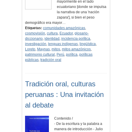
mayormente en el lado
ecuatoriano [donde se impulsa
la narrativa de una 'nación
zapara'], si bien el peso
demográfico era mayor…
Etiquetas:
comunidades amazónicas
,
cosmovisión
,
cultura
,
Ecuador
,
glosario-
diccionario
,
identidad
,
incidencia política
,
investigación
,
lenguas indígenas
,
lingüística
,
Loreto
,
Maynas
,
mitos
,
mitos amazónicos
,
patrimonio cultural
,
Perú
,
política
,
políticas
públicas
,
tradición oral
Tradición oral, culturas
peruanas : Una invitación
al debate
Contenido /
- De la escritura y la palabra a
manera de introducción - Julio