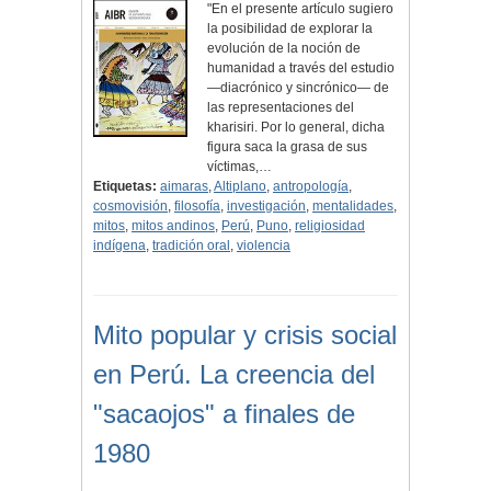
"En el presente artículo sugiero
la posibilidad de explorar la
evolución de la noción de
humanidad a través del estudio
—diacrónico y sincrónico— de
las representaciones del
kharisiri. Por lo general, dicha
figura saca la grasa de sus
víctimas,…
Etiquetas:
aimaras
,
Altiplano
,
antropología
,
cosmovisión
,
filosofía
,
investigación
,
mentalidades
,
mitos
,
mitos andinos
,
Perú
,
Puno
,
religiosidad
indígena
,
tradición oral
,
violencia
Mito popular y crisis social
en Perú. La creencia del
"sacaojos" a finales de
1980