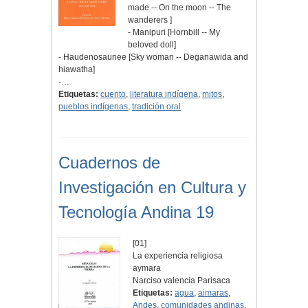
made -- On the moon -- The
wanderers ]
- Manipuri [Hornbill -- My
beloved doll]
- Haudenosaunee [Sky woman -- Deganawida and
hiawatha]
-…
Etiquetas:
cuento
,
literatura indígena
,
mitos
,
pueblos indígenas
,
tradición oral
Cuadernos de
Investigación en Cultura y
Tecnología Andina 19
[01]
La experiencia religiosa
aymara
Narciso valencia Parisaca
Etiquetas:
agua
,
aimaras
,
Andes
,
comunidades andinas
,