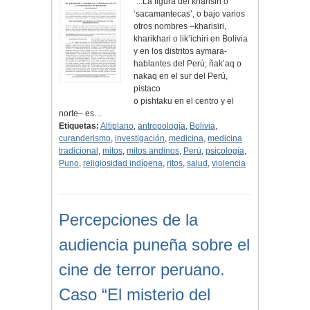
"...La figura del kharisiri o
‘sacamantecas’, o bajo varios
otros nombres –kharisiri,
kharikhari o lik’ichiri en Bolivia
y en los distritos aymara-
hablantes del Perú; ñak’aq o
nakaq en el sur del Perú,
pistaco
o pishtaku en el centro y el
norte– es…
Etiquetas:
Altiplano
,
antropología
,
Bolivia
,
curanderismo
,
investigación
,
medicina
,
medicina
tradicional
,
mitos
,
mitos andinos
,
Perú
,
psicología
,
Puno
,
religiosidad indígena
,
ritos
,
salud
,
violencia
Percepciones de la
audiencia puneña sobre el
cine de terror peruano.
Caso “El misterio del