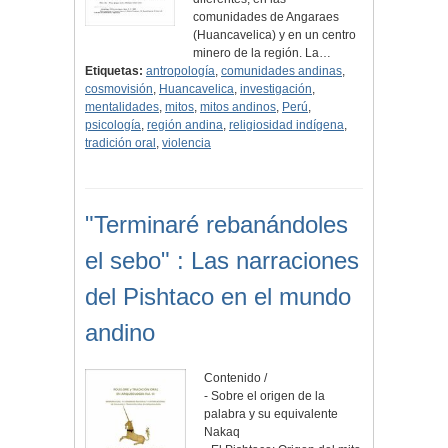
comunidades de Angaraes
(Huancavelica) y en un centro
minero de la región. La…
Etiquetas:
antropología
,
comunidades andinas
,
cosmovisión
,
Huancavelica
,
investigación
,
mentalidades
,
mitos
,
mitos andinos
,
Perú
,
psicología
,
región andina
,
religiosidad indígena
,
tradición oral
,
violencia
"Terminaré rebanándoles
el sebo" : Las narraciones
del Pishtaco en el mundo
andino
Contenido /
- Sobre el origen de la
palabra y su equivalente
Nakaq