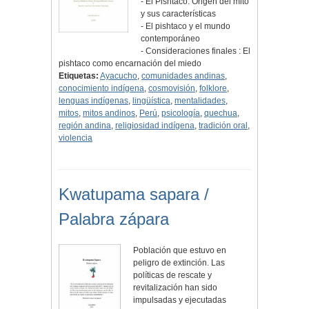
- El Pishtaco: Origen del mito
y sus características
- El pishtaco y el mundo
contemporáneo
- Consideraciones finales : El
pishtaco como encarnación del miedo
Etiquetas:
Ayacucho
,
comunidades andinas
,
conocimiento indígena
,
cosmovisión
,
folklore
,
lenguas indígenas
,
lingüística
,
mentalidades
,
mitos
,
mitos andinos
,
Perú
,
psicología
,
quechua
,
región andina
,
religiosidad indígena
,
tradición oral
,
violencia
Kwatupama sapara /
Palabra zápara
Población que estuvo en
peligro de extinción. Las
políticas de rescate y
revitalización han sido
impulsadas y ejecutadas