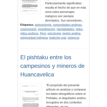
Particularmente significativo
resulta el hecho de que en esta
zona estos personajes
malignos son siempre
derrotados. Sus vencedores…
Etiquetas:
antropología
,
comunidades andinas
,
cosmovisión
,
investigación
,
mentalidades
,
mitos
,
mitos andinos
,
Perú
,
psicología
,
región andina
,
religiosidad indígena
,
tradición oral
,
violencia
El pishtaku entre los
campesinos y mineros de
Huancavelica
"El propósito del presente
artículo es analizar y comparar
los datos etnográficos sobre el
Pishtaku, el degollador andino,
recogidos en dos contextos
diferentes, en las