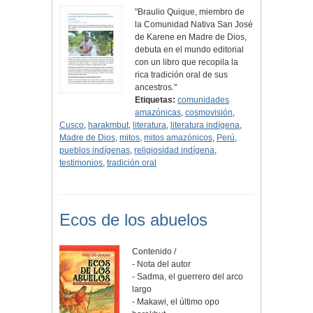
"Braulio Quique, miembro de
la Comunidad Nativa San José
de Karene en Madre de Dios,
debuta en el mundo editorial
con un libro que recopila la
rica tradición oral de sus
ancestros."
Etiquetas:
comunidades
amazónicas
,
cosmovisión
,
Cusco
,
harakmbut
,
literatura
,
literatura indígena
,
Madre de Dios
,
mitos
,
mitos amazónicos
,
Perú
,
pueblos indígenas
,
religiosidad indígena
,
testimonios
,
tradición oral
Ecos de los abuelos
Contenido /
- Nota del autor
- Sadma, el guerrero del arco
largo
- Makawi, el último opo