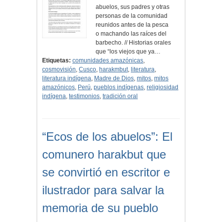
abuelos, sus padres y otras
personas de la comunidad
reunidos antes de la pesca
o machando las raíces del
barbecho. // Historias orales
que “los viejos que ya…
Etiquetas:
comunidades amazónicas
,
cosmovisión
,
Cusco
,
harakmbut
,
literatura
,
literatura indígena
,
Madre de Dios
,
mitos
,
mitos
amazónicos
,
Perú
,
pueblos indígenas
,
religiosidad
indígena
,
testimonios
,
tradición oral
“Ecos de los abuelos”: El
comunero harakbut que
se convirtió en escritor e
ilustrador para salvar la
memoria de su pueblo