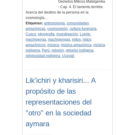
Gemelos Míticos Matsigenka
- Cap. 4. El lamento terrible.
Acerca del destino de la persona en la
cosmología…
Etiquetas:
antropología
,
comunidades
amazónicas
,
cosmovisión
,
cultura funeraria
,
Cusco
,
etnografía
,
investigación
,
Loreto
,
machigenga
,
machigengas
,
mitos
,
mitos
amazónicos
,
música
,
música amazónica
,
música
indígena
,
Perú
,
religión
,
religión indígena
,
religiosidad indígena
,
Ucayali
Lik'ichiri y kharisiri... A
propósito de las
representaciones del
"otro" en la sociedad
aymara