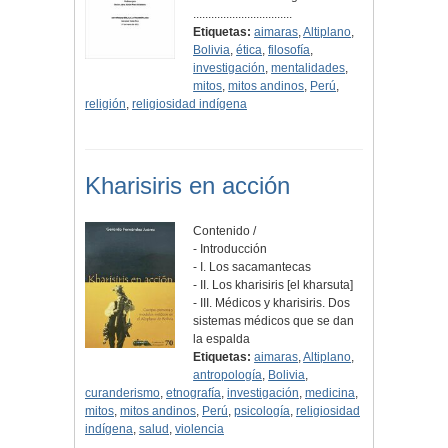
.................................
Etiquetas:
aimaras
,
Altiplano
,
Bolivia
,
ética
,
filosofía
,
investigación
,
mentalidades
,
mitos
,
mitos andinos
,
Perú
,
religión
,
religiosidad indígena
Kharisiris en acción
Contenido /
- Introducción
- I. Los sacamantecas
- II. Los kharisiris [el kharsuta]
- III. Médicos y kharisiris. Dos
sistemas médicos que se dan
la espalda
Etiquetas:
aimaras
,
Altiplano
,
antropología
,
Bolivia
,
curanderismo
,
etnografía
,
investigación
,
medicina
,
mitos
,
mitos andinos
,
Perú
,
psicología
,
religiosidad
indígena
,
salud
,
violencia