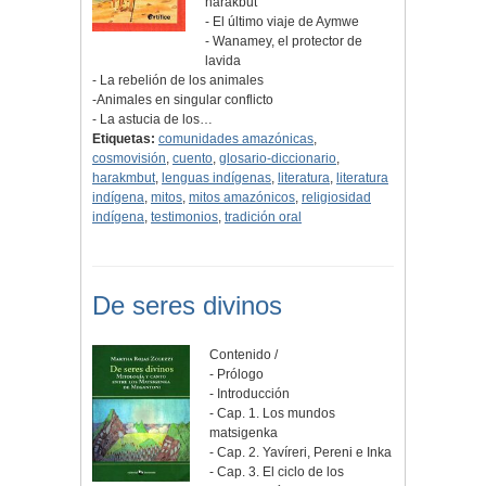
harakbut
- El último viaje de Aymwe
- Wanamey, el protector de
lavida
- La rebelión de los animales
-Animales en singular conflicto
- La astucia de los…
Etiquetas:
comunidades amazónicas
,
cosmovisión
,
cuento
,
glosario-diccionario
,
harakmbut
,
lenguas indígenas
,
literatura
,
literatura
indígena
,
mitos
,
mitos amazónicos
,
religiosidad
indígena
,
testimonios
,
tradición oral
De seres divinos
Contenido /
- Prólogo
- Introducción
- Cap. 1. Los mundos
matsigenka
- Cap. 2. Yavíreri, Pereni e Inka
- Cap. 3. El ciclo de los