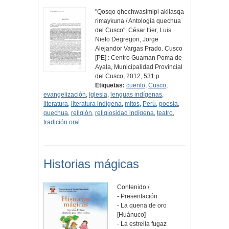
"Qosqo qhechwasimipi akllasqa
rimaykuna / Antología quechua
del Cusco". César Itier, Luis
Nieto Degregori, Jorge
Alejandor Vargas Prado. Cusco
[PE] : Centro Guaman Poma de
Ayala, Municipalidad Provincial
del Cusco, 2012, 531 p.
Etiquetas:
cuento
,
Cusco
,
evangelización
,
Iglesia
,
lenguas indígenas
,
literatura
,
literatura indígena
,
mitos
,
Perú
,
poesía
,
quechua
,
religión
,
religiosidad indígena
,
teatro
,
tradición oral
Historias mágicas
Contenido /
- Presentación
- La quena de oro
[Huánuco]
- La estrella fugaz