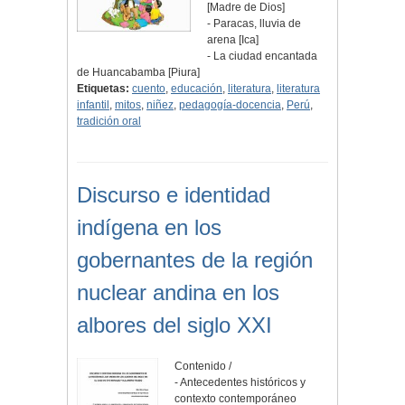
[Madre de Dios]
- Paracas, lluvia de
arena [Ica]
- La ciudad encantada
de Huancabamba [Piura]
Etiquetas:
cuento
,
educación
,
literatura
,
literatura
infantil
,
mitos
,
niñez
,
pedagogía-docencia
,
Perú
,
tradición oral
Discurso e identidad
indígena en los
gobernantes de la región
nuclear andina en los
albores del siglo XXI
Contenido /
- Antecedentes históricos y
contexto contemporáneo