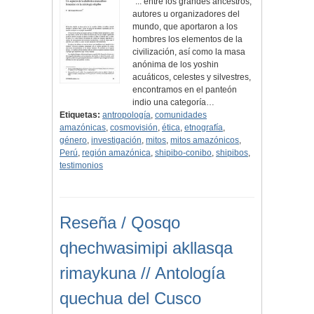
"... entre los grandes ancestros,
autores u organizadores del
mundo, que aportaron a los
hombres los elementos de la
civilización, así como la masa
anónima de los yoshin
acuáticos, celestes y silvestres,
encontramos en el panteón
indio una categoría…
Etiquetas:
antropología
,
comunidades
amazónicas
,
cosmovisión
,
ética
,
etnografía
,
género
,
investigación
,
mitos
,
mitos amazónicos
,
Perú
,
región amazónica
,
shipibo-conibo
,
shipibos
,
testimonios
Reseña / Qosqo
qhechwasimipi akllasqa
rimaykuna // Antología
quechua del Cusco