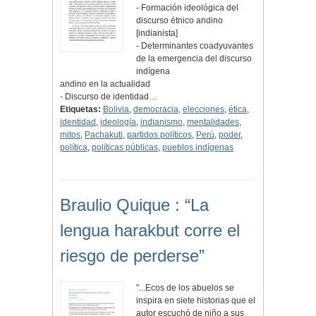
- Formación ideológica del
discurso étnico andino
[indianista]
- Determinantes coadyuvantes
de la emergencia del discurso
indígena
andino en la actualidad
- Discurso de identidad…
Etiquetas:
Bolivia
,
democracia
,
elecciones
,
ética
,
identidad
,
ideología
,
indianismo
,
mentalidades
,
mitos
,
Pachakuti
,
partidos políticos
,
Perú
,
poder
,
política
,
políticas públicas
,
pueblos indígenas
Braulio Quique : “La
lengua harakbut corre el
riesgo de perderse”
"...Ecos de los abuelos se
inspira en siete historias que el
autor escuchó de niño a sus