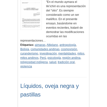
"En el mundo aymara el
lik’ichiri es una representación
del "otro". Es siempre
considerado como un ser
maléfico. En el presente
ensayo, basándome en
eventos recientes, trataré de
demostrar las modificaciones
ocurridas en las
representaciones…
Etiquetas:
aimaras
,
Altiplano
,
antropología
,
Bolivia
,
comunidades andinas
,
cosmovisión
,
curanderismo
,
investigación
,
mentalidades
,
mitos
,
mitos andinos
,
Perú
,
psicología
,
región andina
,
religiosidad indígena
,
salud
,
tradición oral
,
violencia
Líquidos, oveja negra y
pastillas