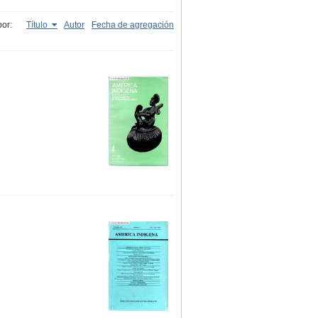
or:
Título
Autor
Fecha de agregación