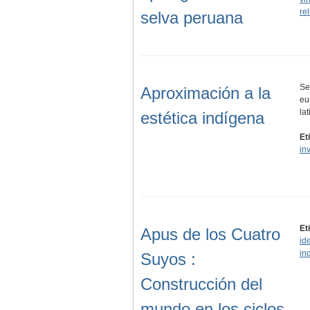
re
selva peruana
Se
Aproximación a la
eu
la
estética indígena
Et
in
Et
Apus de los Cuatro
id
in
Suyos :
Construcción del
mundo en los ciclos