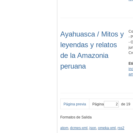
Co
Ayahuasca / Mitos y
- 
- 
leyendas y relatos
ju
Cr
de la Amazonia
Et
peruana
in
am
Página previa
Página
de 19
Formatos de Salida
atom
,
dcmes-xml
,
json
,
omeka-xml
,
rss2