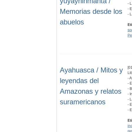
yuyayninmanta /
- 
- 
Memorias desde los
- 
abuelos
Et
so
Pe
[01
Ayahuasca / Mitos y
Li
- 
leyendas del
- 
- 
Amazonas y relatos
- 
- 
suramericanos
- 
- 
Et
in
re