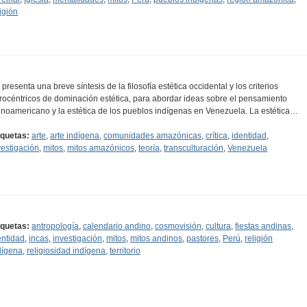
ligión
 presenta una breve síntesis de la filosofía estética occidental y los criterios
rocéntricos de dominación estética, para abordar ideas sobre el pensamiento
tinoamericano y la estética de los pueblos indígenas en Venezuela. La estética…
iquetas:
arte
,
arte indígena
,
comunidades amazónicas
,
crítica
,
identidad
,
vestigación
,
mitos
,
mitos amazónicos
,
teoría
,
transculturación
,
Venezuela
iquetas:
antropología
,
calendario andino
,
cosmovisión
,
cultura
,
fiestas andinas
,
entidad
,
incas
,
investigación
,
mitos
,
mitos andinos
,
pastores
,
Perú
,
religión
dígena
,
religiosidad indígena
,
territorio