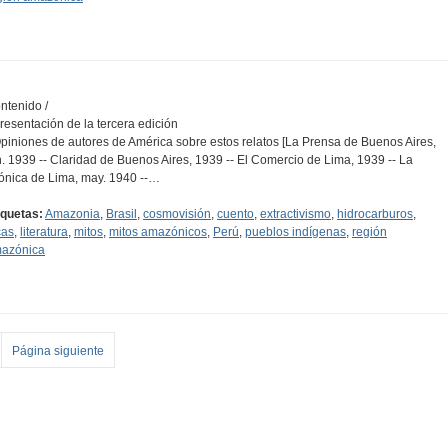
ntenido /
Presentación de la tercera edición
Opiniones de autores de América sobre estos relatos [La Prensa de Buenos Aires,
n. 1939 -- Claridad de Buenos Aires, 1939 -- El Comercio de Lima, 1939 -- La
ónica de Lima, may. 1940 --…
iquetas:
Amazonia
,
Brasil
,
cosmovisión
,
cuento
,
extractivismo
,
hidrocarburos
,
cas
,
literatura
,
mitos
,
mitos amazónicos
,
Perú
,
pueblos indígenas
,
región
azónica
Página siguiente