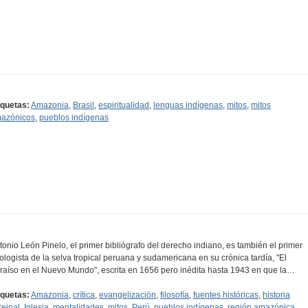
iquetas:
Amazonia
,
Brasil
,
espiritualidad
,
lenguas indígenas
,
mitos
,
mitos
azónicos
,
pueblos indígenas
tonio León Pinelo, el primer bibliógrafo del derecho indiano, es también el primer
ologista de la selva tropical peruana y sudamericana en su crónica tardía, "El
raíso en el Nuevo Mundo", escrita en 1656 pero inédita hasta 1943 en que la…
iquetas:
Amazonia
,
crítica
,
evangelización
,
filosofía
,
fuentes históricas
,
historia
reinal
,
Iglesia
,
mentalidades
,
mitos
,
Perú
,
pueblos indígenas
,
región amazónica
,