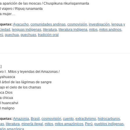
La aparición de las moscas / Chuspikuna rikurisqanmanta
El viajero / Ripuq runamanta
La mujer…
iquetas:
Ayacucho
,
comunidades andinas
,
cosmovisión
,
investigación
,
lengua y
ciedad
,
lenguas indígenas
,
literatura
,
literatura indígena
,
mitos
,
mitos andinos
,
rú
,
quechua
,
quechuas
,
tradición oral
]
bro I . Mitos y leyendas del Amazonas /
Ayahuasca
El árbol de las lágrimas de sangre
Bajo el cielo de los chamas
Inca Dios
La chicua
El huancahvi
El maligno
iquetas:
Amazonia
,
Brasil
,
cosmovisión
,
cuento
,
extractivismo
,
hidrocarburos
,
cas
,
literatura
,
minería ilegal
,
mitos
,
mitos amazónicos
,
Perú
,
pueblos indígenas
,
gión amazónica