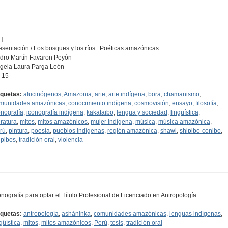
]
esentación / Los bosques y los ríos : Poéticas amazónicas
dro Martín Favaron Peyón
gela Laura Parga León
-15
iquetas:
alucinógenos
,
Amazonia
,
arte
,
arte indígena
,
bora
,
chamanismo
,
munidades amazónicas
,
conocimiento indígena
,
cosmovisión
,
ensayo
,
filosofía
,
onografía
,
iconografía indígena
,
kakataibo
,
lengua y sociedad
,
lingüística
,
eratura
,
mitos
,
mitos amazónicos
,
mujer indígena
,
música
,
música amazónica
,
rú
,
pintura
,
poesía
,
pueblos indígenas
,
región amazónica
,
shawi
,
shipibo-conibo
,
ipibos
,
tradición oral
,
violencia
nografía para optar el Título Profesional de Licenciado en Antropología
iquetas:
antropología
,
asháninka
,
comunidades amazónicas
,
lenguas indígenas
,
güística
,
mitos
,
mitos amazónicos
,
Perú
,
tesis
,
tradición oral