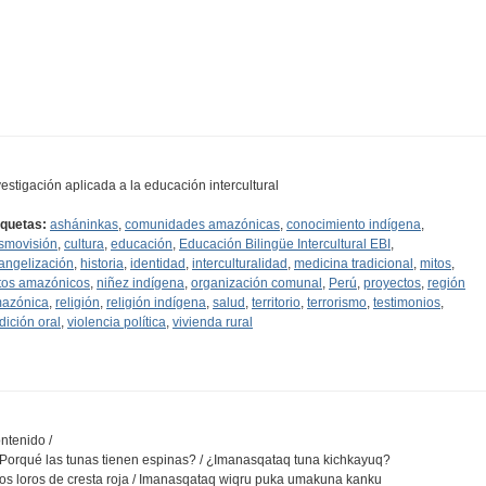
vestigación aplicada a la educación intercultural
iquetas:
asháninkas
,
comunidades amazónicas
,
conocimiento indígena
,
smovisión
,
cultura
,
educación
,
Educación Bilingüe Intercultural EBI
,
angelización
,
historia
,
identidad
,
interculturalidad
,
medicina tradicional
,
mitos
,
tos amazónicos
,
niñez indígena
,
organización comunal
,
Perú
,
proyectos
,
región
azónica
,
religión
,
religión indígena
,
salud
,
territorio
,
terrorismo
,
testimonios
,
adición oral
,
violencia política
,
vivienda rural
ntenido /
¿Porqué las tunas tienen espinas? / ¿Imanasqataq tuna kichkayuq?
Los loros de cresta roja / Imanasqataq wiqru puka umakuna kanku