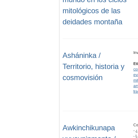
mitológicos de las
deidades montaña
In
Asháninka /
Et
Territorio, historia y
co
ev
cosmovisión
mi
am
tr
Co
Awkinchikunapa
- 
- 