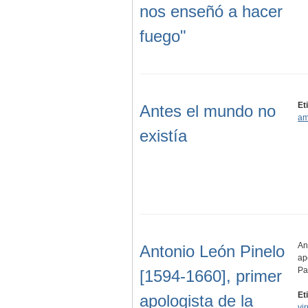
nos enseñó a hacer
fuego"
Et
Antes el mundo no
am
existía
An
Antonio León Pinelo
ap
Pa
[1594-1660], primer
Et
apologista de la
vir