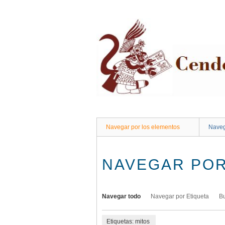
Saltar
al
contenido
principal
Navegar por los elementos
Naveg
NAVEGAR POR
Navegar todo
Navegar por Etiqueta
B
Etiquetas: mitos