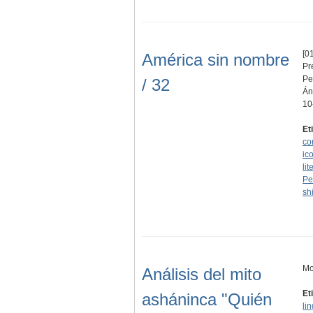
[01
América sin nombre
Pr
Pe
/ 32
Án
10
Et
co
ic
lit
Pe
sh
Mo
Análisis del mito
Et
asháninca "Quién
lin