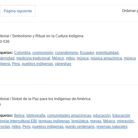
Ordenar p
Página siguiente
itorial / Simbolismo y Ritual en la Cultura Indígena
3-536
iquetas:
Colombia
,
cosmovisión
,
curanderismo
,
Ecuador
,
espiritualidad
,
ternidad
,
medicina tradicional
,
México
,
mitos
,
música
,
música amazónica
,
música
dígena
,
Perú
,
pueblos indígenas
,
yáneshas
itorial / Nobel de la Paz para los indígenas de América
6
iquetas:
Belice
,
bibliografía
,
comunidades amazónicas
,
educación
,
Educación
lingüe Intercultural EBI
,
lenguas indígenas
,
lingüística
,
mayas
,
México
,
migración
,
norías
,
mitos
,
Perú
,
pueblos indígenas
,
quinto centenario
,
reservas naturales