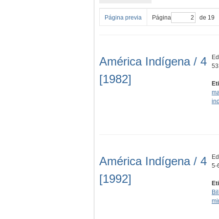
Página previa
Página
de 19
Ed
América Indígena / 4
53
[1982]
Et
ma
in
Ed
América Indígena / 4
5-
[1992]
Et
Bi
mi