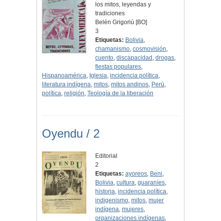
los mitos, leyendas y
tradiciones
Belén Grigoriú [BO]
3
Etiquetas:
Bolivia
,
chamanismo
,
cosmovisión
,
cuento
,
discapacidad
,
drogas
,
fiestas populares
,
Hispanoamérica
,
Iglesia
,
incidencia política
,
literatura indígena
,
mitos
,
mitos andinos
,
Perú
,
política
,
religión
,
Teología de la liberación
Oyendu / 2
Editorial
2
Etiquetas:
ayoreos
,
Beni
,
Bolivia
,
cultura
,
guaraníes
,
historia
,
incidencia política
,
indigenismo
,
mitos
,
mujer
indígena
,
mujeres
,
organizaciones indígenas
,