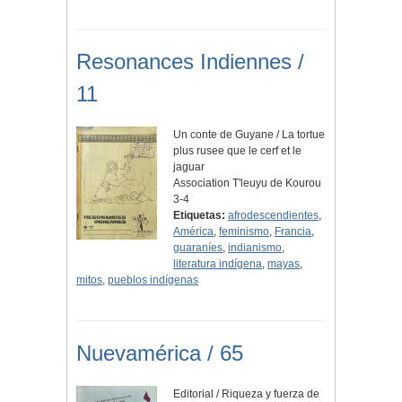
Resonances Indiennes /
11
Un conte de Guyane / La tortue
plus rusee que le cerf et le
jaguar
Association T'leuyu de Kourou
3-4
Etiquetas:
afrodescendientes
,
América
,
feminismo
,
Francia
,
guaraníes
,
indianismo
,
literatura indígena
,
mayas
,
mitos
,
pueblos indígenas
Nuevamérica / 65
Editorial / Riqueza y fuerza de