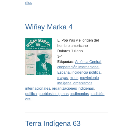
ritos
Wiñay Marka 4
El Pop Wuj y el origen del
hombre americano
Dolores Juliano
3-4
Etiquetas:
América Central
,
cooperación internacional
,
España
,
incidencia política
,
mayas
,
mitos
,
movimiento
indígena
,
organismos
internacionales
,
organizaciones indígenas
,
política
,
pueblos indígenas
,
testimonios
,
tradición
oral
Terra Indígena 63