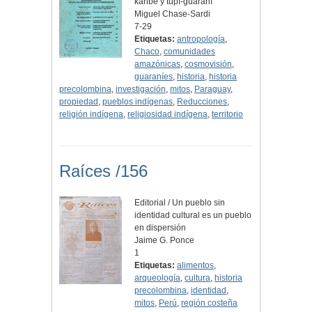
karibe y tupí-guaraní
Miguel Chase-Sardi
7-29
Etiquetas:
antropología
,
Chaco
,
comunidades
amazónicas
,
cosmovisión
,
guaraníes
,
historia
,
historia
precolombina
,
investigación
,
mitos
,
Paraguay
,
propiedad
,
pueblos indígenas
,
Reducciones
,
religión indígena
,
religiosidad indígena
,
territorio
Raíces /156
Editorial / Un pueblo sin
identidad cultural es un pueblo
en dispersión
Jaime G. Ponce
1
Etiquetas:
alimentos
,
arqueología
,
cultura
,
historia
precolombina
,
identidad
,
mitos
,
Perú
,
región costeña