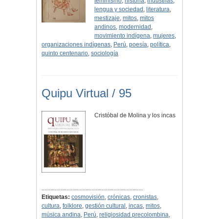
feminismo
,
historia
,
industrias
,
lengua y sociedad
,
literatura
,
mestizaje
,
mitos
,
mitos
andinos
,
modernidad
,
movimiento indígena
,
mujeres
,
organizaciones indígenas
,
Perú
,
poesía
,
política
,
quinto centenario
,
sociología
Quipu Virtual / 95
Cristóbal de Molina y los incas
.....................................................................
Etiquetas:
cosmovisión
,
crónicas
,
cronistas
,
cultura
,
folklore
,
gestión cultural
,
incas
,
mitos
,
música andina
,
Perú
,
religiosidad precolombina
,