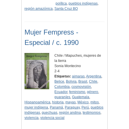
política
,
pueblos indígenas
,
región amazónica
,
Santa Cruz BO
Mujer Fempress -
Especial / c. 1990
Chile / Mapuches, mujeres de
la tierra
Sonia Montecino
2-4
Etiquetas:
aimaras
,
Argentina
,
Belice
,
Bolivia
,
Brasil
,
Chile
,
Colombia
,
cosmovisión
,
Ecuador
,
feminismo
,
género
,
guaraníes
,
Guatemala
,
Hispanoamérica
,
historia
,
mayas
,
México
,
mitos
,
mujer indígena
,
Panamá
,
Paraguay
,
Perú
,
pueblos
indígenas
,
quechuas
,
región andina
,
testimonios
,
violencia
,
violencia social