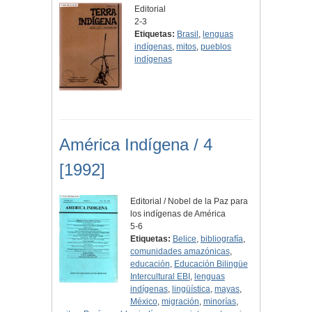
Editorial
2-3
Etiquetas:
Brasil
,
lenguas
indígenas
,
mitos
,
pueblos
indígenas
América Indígena / 4
[1992]
Editorial / Nobel de la Paz para
los indígenas de América
5-6
Etiquetas:
Belice
,
bibliografía
,
comunidades amazónicas
,
educación
,
Educación Bilingüe
Intercultural EBI
,
lenguas
indígenas
,
lingüística
,
mayas
,
México
,
migración
,
minorías
,