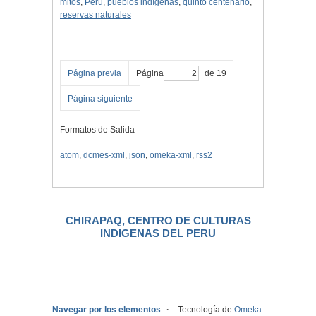
mitos
,
Perú
,
pueblos indígenas
,
quinto centenario
,
reservas naturales
Página previa
Página
de 19
Página siguiente
Formatos de Salida
atom
,
dcmes-xml
,
json
,
omeka-xml
,
rss2
CHIRAPAQ, CENTRO DE CULTURAS
INDIGENAS DEL PERU
.
Navegar por los elementos
Tecnología de
Omeka
.