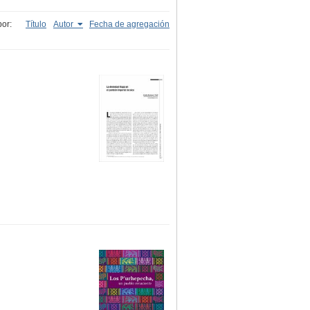
or:
Título
Autor
Fecha de agregación