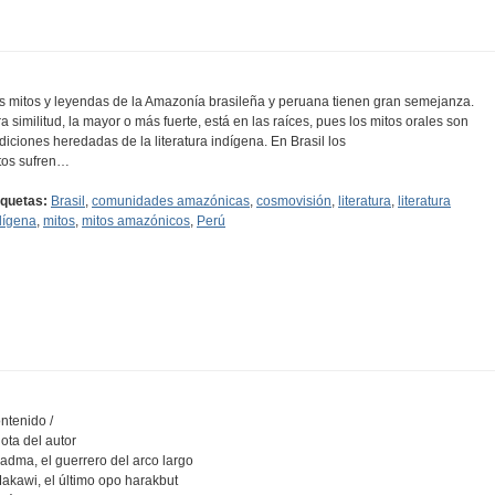
s mitos y leyendas de la Amazonía brasileña y peruana tienen gran semejanza.
ra similitud, la mayor o más fuerte, está en las raíces, pues los mitos orales son
adiciones heredadas de la literatura indígena. En Brasil los
tos sufren…
iquetas:
Brasil
,
comunidades amazónicas
,
cosmovisión
,
literatura
,
literatura
dígena
,
mitos
,
mitos amazónicos
,
Perú
ntenido /
Nota del autor
Sadma, el guerrero del arco largo
Makawi, el último opo harakbut