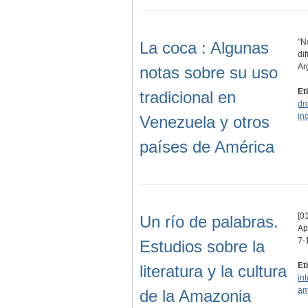
"N
La coca : Algunas
di
Ar
notas sobre su uso
Et
tradicional en
dr
in
Venezuela y otros
países de América
[01
Un río de palabras.
Ap
7-
Estudios sobre la
Et
literatura y la cultura
in
am
de la Amazonia