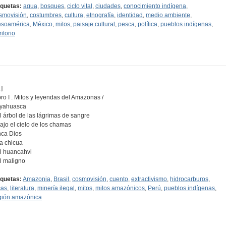
iquetas:
agua
,
bosques
,
ciclo vital
,
ciudades
,
conocimiento indígena
,
smovisión
,
costumbres
,
cultura
,
etnografía
,
identidad
,
medio ambiente
,
soamérica
,
México
,
mitos
,
paisaje cultural
,
pesca
,
política
,
pueblos indígenas
,
ritorio
]
bro I . Mitos y leyendas del Amazonas /
Ayahuasca
El árbol de las lágrimas de sangre
Bajo el cielo de los chamas
Inca Dios
La chicua
El huancahvi
El maligno
iquetas:
Amazonia
,
Brasil
,
cosmovisión
,
cuento
,
extractivismo
,
hidrocarburos
,
cas
,
literatura
,
minería ilegal
,
mitos
,
mitos amazónicos
,
Perú
,
pueblos indígenas
,
gión amazónica