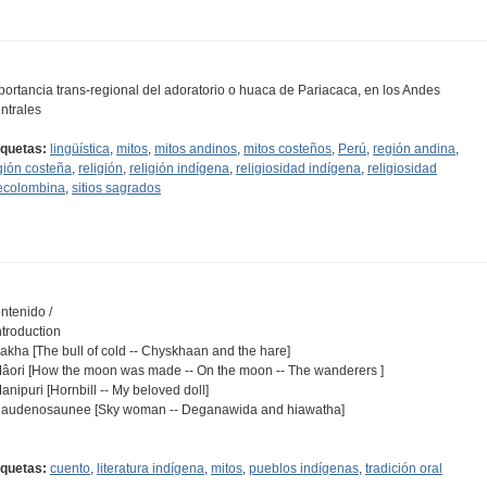
portancia trans-regional del adoratorio o huaca de Pariacaca, en los Andes
ntrales
iquetas:
lingüística
,
mitos
,
mitos andinos
,
mitos costeños
,
Perú
,
región andina
,
gión costeña
,
religión
,
religión indígena
,
religiosidad indígena
,
religiosidad
ecolombina
,
sitios sagrados
ntenido /
Introduction
Sakha [The bull of cold -- Chyskhaan and the hare]
Mâori [How the moon was made -- On the moon -- The wanderers ]
Manipuri [Hornbill -- My beloved doll]
Haudenosaunee [Sky woman -- Deganawida and hiawatha]
…
iquetas:
cuento
,
literatura indígena
,
mitos
,
pueblos indígenas
,
tradición oral