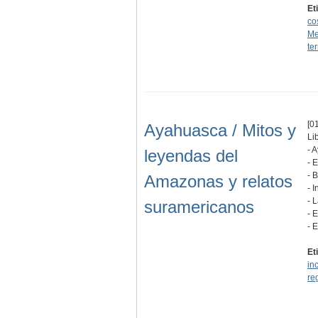
Et
co
Me
ter
[01
Ayahuasca / Mitos y
Li
- 
leyendas del
- 
- 
Amazonas y relatos
- 
- 
suramericanos
- 
- 
Et
in
re