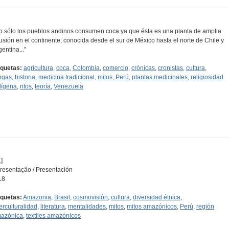
o sólo los pueblos andinos consumen coca ya que ésta es una planta de amplia
fusión en el continente, conocida desde el sur de México hasta el norte de Chile y
gentina..."
iquetas:
agricultura
,
coca
,
Colombia
,
comercio
,
crónicas
,
cronistas
,
cultura
,
ogas
,
historia
,
medicina tradicional
,
mitos
,
Perú
,
plantas medicinales
,
religiosidad
dígena
,
ritos
,
teoría
,
Venezuela
]
resentação / Presentación
18
iquetas:
Amazonia
,
Brasil
,
cosmovisión
,
cultura
,
diversidad étnica
,
terculturalidad
,
literatura
,
mentalidades
,
mitos
,
mitos amazónicos
,
Perú
,
región
azónica
,
textiles amazónicos