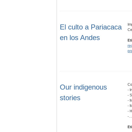
Im
El culto a Pariacaca
Ce
en los Andes
Et
re
pr
Co
Our indigenous
- 
- 
stories
- 
- 
- 
-
Et