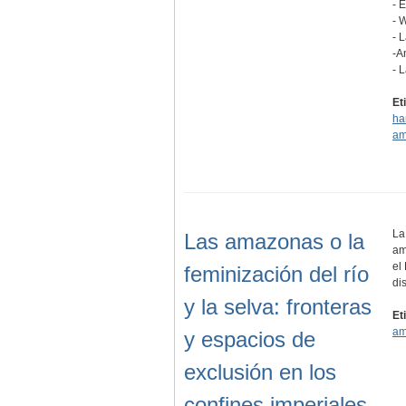
- 
- 
- 
-A
- 
Et
ha
am
La
Las amazonas o la
am
el
feminización del río
di
y la selva: fronteras
Et
am
y espacios de
exclusión en los
confines imperiales