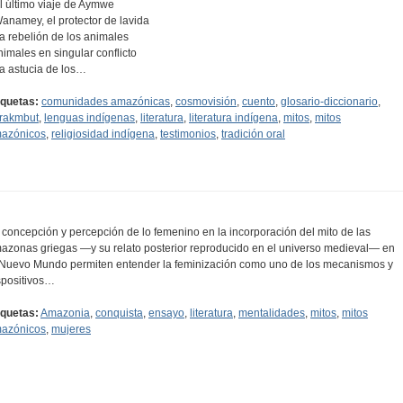
El último viaje de Aymwe
Wanamey, el protector de lavida
La rebelión de los animales
nimales en singular conflicto
La astucia de los…
iquetas:
comunidades amazónicas
,
cosmovisión
,
cuento
,
glosario-diccionario
,
rakmbut
,
lenguas indígenas
,
literatura
,
literatura indígena
,
mitos
,
mitos
azónicos
,
religiosidad indígena
,
testimonios
,
tradición oral
 concepción y percepción de lo femenino en la incorporación del mito de las
azonas griegas —y su relato posterior reproducido en el universo medieval— en
 Nuevo Mundo permiten entender la feminización como uno de los mecanismos y
spositivos…
iquetas:
Amazonia
,
conquista
,
ensayo
,
literatura
,
mentalidades
,
mitos
,
mitos
azónicos
,
mujeres