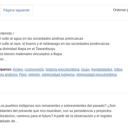
Ordenar p
Página siguiente
ntenido /
El culto al agua en las sociedades andinas preincaicas
El culto al rayo, el trueno y el relámpago en las sociedades postincaicas
La divinidad Illapa en el Tawantisuyu
Los bienes materiales vinculados a Illapa
Los…
iquetas:
Andes
,
cosmovisión
,
historia precolombina
,
incas
,
mentalidades
,
mitos
,
tos andinos
,
Perú
,
religión
,
religiosidad indígena
,
religiosidad precolombina
Los pueblos indígenas son remanentes y sobrevivientes del pasado? ¿Son
bitantes del presente que nos muestran, con su persistencia y proyectos
vilizatorios, caminos para el futuro? A partir de la observación y el registro
tallado de…