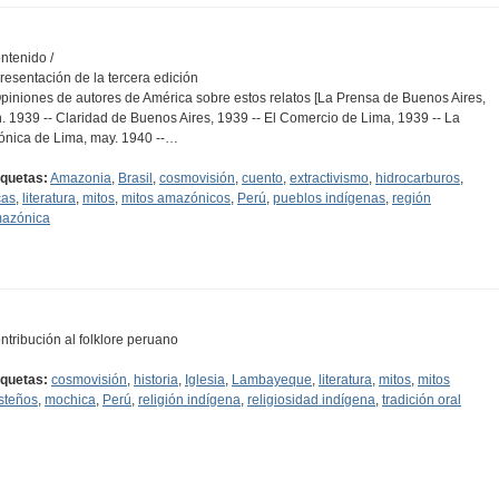
ntenido /
Presentación de la tercera edición
Opiniones de autores de América sobre estos relatos [La Prensa de Buenos Aires,
n. 1939 -- Claridad de Buenos Aires, 1939 -- El Comercio de Lima, 1939 -- La
ónica de Lima, may. 1940 --…
iquetas:
Amazonia
,
Brasil
,
cosmovisión
,
cuento
,
extractivismo
,
hidrocarburos
,
cas
,
literatura
,
mitos
,
mitos amazónicos
,
Perú
,
pueblos indígenas
,
región
azónica
ntribución al folklore peruano
iquetas:
cosmovisión
,
historia
,
Iglesia
,
Lambayeque
,
literatura
,
mitos
,
mitos
steños
,
mochica
,
Perú
,
religión indígena
,
religiosidad indígena
,
tradición oral