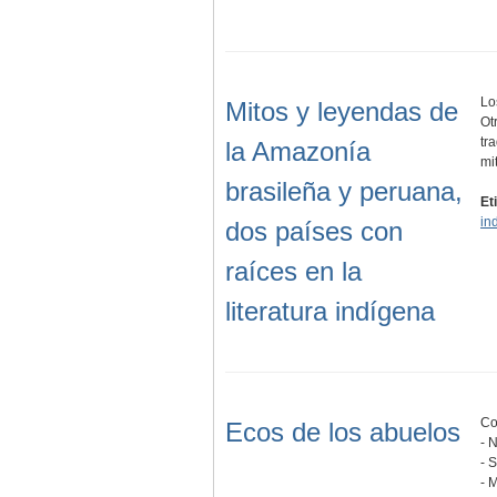
Lo
Mitos y leyendas de
Ot
tr
la Amazonía
mi
brasileña y peruana,
Et
in
dos países con
raíces en la
literatura indígena
Co
Ecos de los abuelos
- 
- 
- 