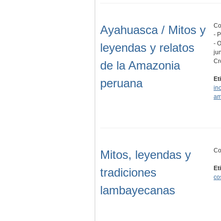
Co
Ayahuasca / Mitos y
- 
- 
leyendas y relatos
ju
Cr
de la Amazonia
Et
peruana
in
am
Co
Mitos, leyendas y
Et
tradiciones
co
lambayecanas