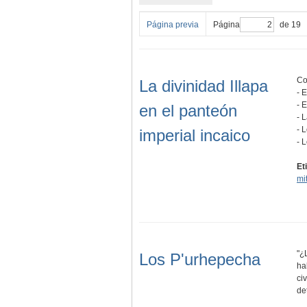
Página previa
Página
de 19
Co
La divinidad Illapa
- 
- 
en el panteón
- 
- 
imperial incaico
- 
Et
mi
"¿
Los P'urhepecha
ha
ci
de