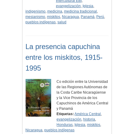
Intercultural EBI
,
evangelización
,
Iglesia
,
indigenismo
,
medicina
,
medicina tradicional
,
mesianismo
,
miskitos
,
Nicaragua
,
Panamá
,
Perú
,
pueblos indígenas
,
salud
La presencia capuchina
entre los miskitos, 1915-
1995
Co edición entre la Universidad
de las Regiones Autónomas de
la Costa Caribe Nicaragüense
y la Vice Provincia de los
Capuchinos de América Central
y Panamá
Etiquetas:
América Central
,
evangelización
,
historia
,
Honduras
,
Iglesia
,
miskitos
,
Nicaragua
,
pueblos indígenas