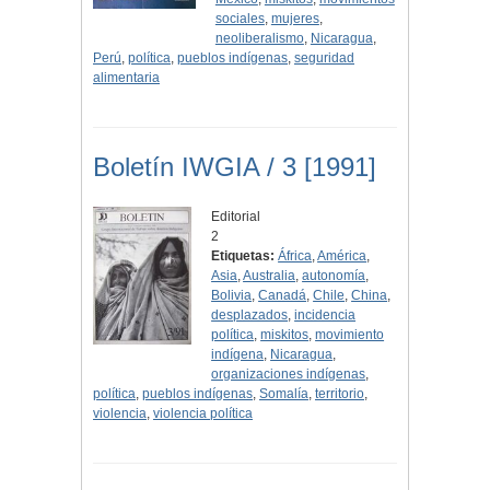
sociales
,
mujeres
,
neoliberalismo
,
Nicaragua
,
Perú
,
política
,
pueblos indígenas
,
seguridad
alimentaria
Boletín IWGIA / 3 [1991]
Editorial
2
Etiquetas:
África
,
América
,
Asia
,
Australia
,
autonomía
,
Bolivia
,
Canadá
,
Chile
,
China
,
desplazados
,
incidencia
política
,
miskitos
,
movimiento
indígena
,
Nicaragua
,
organizaciones indígenas
,
política
,
pueblos indígenas
,
Somalía
,
territorio
,
violencia
,
violencia política