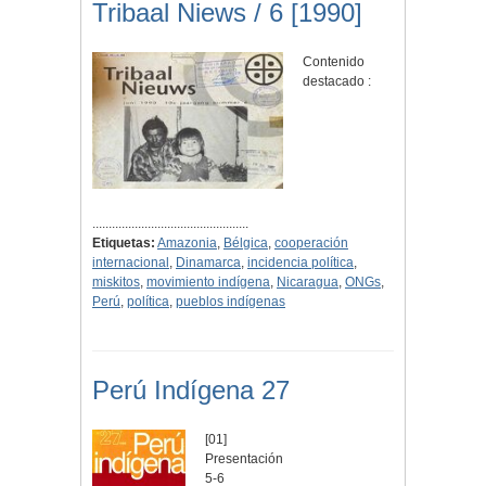
Tribaal Niews / 6 [1990]
Contenido
destacado :
................................................
Etiquetas:
Amazonia
,
Bélgica
,
cooperación
internacional
,
Dinamarca
,
incidencia política
,
miskitos
,
movimiento indígena
,
Nicaragua
,
ONGs
,
Perú
,
política
,
pueblos indígenas
Perú Indígena 27
[01]
Presentación
5-6