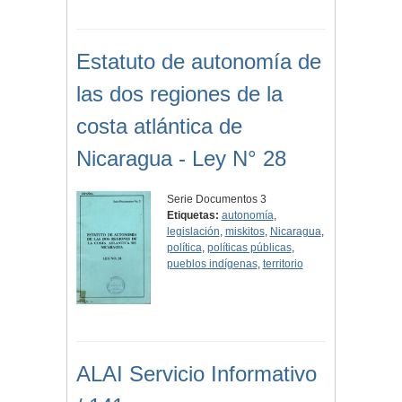
Estatuto de autonomía de
las dos regiones de la
costa atlántica de
Nicaragua - Ley N° 28
Serie Documentos 3
Etiquetas:
autonomía
,
legislación
,
miskitos
,
Nicaragua
,
política
,
políticas públicas
,
pueblos indígenas
,
territorio
ALAI Servicio Informativo