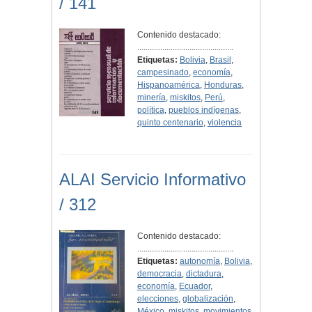
/ 141
Contenido destacado:
..............................................
Etiquetas:
Bolivia
,
Brasil
,
campesinado
,
economía
,
Hispanoamérica
,
Honduras
,
minería
,
miskitos
,
Perú
,
política
,
pueblos indígenas
,
quinto centenario
,
violencia
ALAI Servicio Informativo
/ 312
Contenido destacado:
..............................................
Etiquetas:
autonomía
,
Bolivia
,
democracia
,
dictadura
,
economía
,
Ecuador
,
elecciones
,
globalización
,
México
,
miskitos
,
movimientos