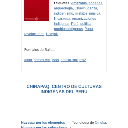
Etiquetas:
Amazonia
,
andenes
,
arqueología
,
Chavín
,
danza
,
indigenismo
,
miskitos
,
música
,
Nicaragua
,
organizaciones
indígenas
,
Perú
,
política
,
pueblos indígenas
,
Puno
,
revoluciones
,
Ucayali
Formatos de Salida
atom
,
dcmes-xml
,
json
,
omeka-xml
,
rss2
CHIRAPAQ, CENTRO DE CULTURAS
INDIGENAS DEL PERU
.
Navegar por los elementos
Tecnología de
Omeka
.
Navegar por las colecciones