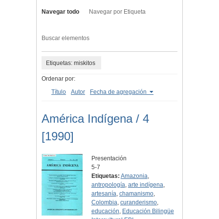
Navegar todo
Navegar por Etiqueta
Buscar elementos
Etiquetas: miskitos
Ordenar por:
Título
Autor
Fecha de agregación
América Indígena / 4
[1990]
Presentación
5-7
Etiquetas:
Amazonia
,
antropología
,
arte indígena
,
artesanía
,
chamanismo
,
Colombia
,
curanderismo
,
educación
,
Educación Bilingüe