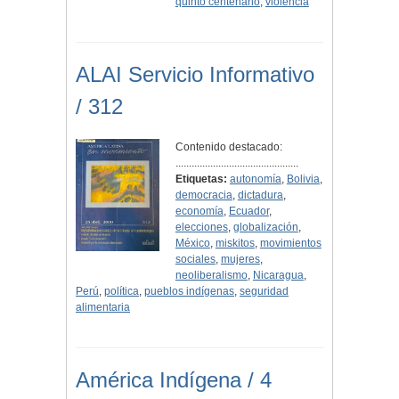
quinto centenario
,
violencia
ALAI Servicio Informativo
/ 312
Contenido destacado:
..............................................
Etiquetas:
autonomía
,
Bolivia
,
democracia
,
dictadura
,
economía
,
Ecuador
,
elecciones
,
globalización
,
México
,
miskitos
,
movimientos
sociales
,
mujeres
,
neoliberalismo
,
Nicaragua
,
Perú
,
política
,
pueblos indígenas
,
seguridad
alimentaria
América Indígena / 4