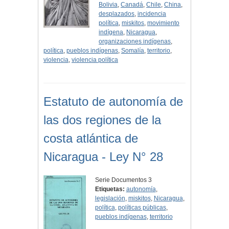
Bolivia
,
Canadá
,
Chile
,
China
,
desplazados
,
incidencia
política
,
miskitos
,
movimiento
indígena
,
Nicaragua
,
organizaciones indígenas
,
política
,
pueblos indígenas
,
Somalía
,
territorio
,
violencia
,
violencia política
Estatuto de autonomía de
las dos regiones de la
costa atlántica de
Nicaragua - Ley N° 28
Serie Documentos 3
Etiquetas:
autonomía
,
legislación
,
miskitos
,
Nicaragua
,
política
,
políticas públicas
,
pueblos indígenas
,
territorio