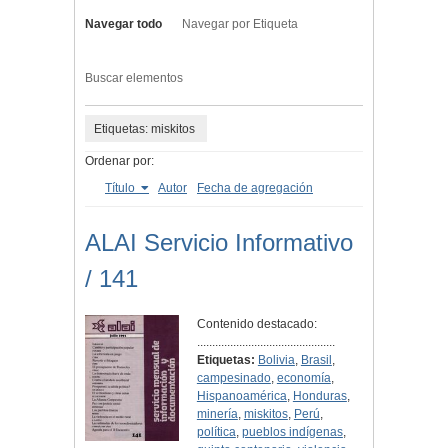
Navegar todo
Navegar por Etiqueta
Buscar elementos
Etiquetas: miskitos
Ordenar por:
Título
Autor
Fecha de agregación
ALAI Servicio Informativo
/ 141
Contenido destacado:
..............................................
Etiquetas:
Bolivia
,
Brasil
,
campesinado
,
economía
,
Hispanoamérica
,
Honduras
,
minería
,
miskitos
,
Perú
,
política
,
pueblos indígenas
,