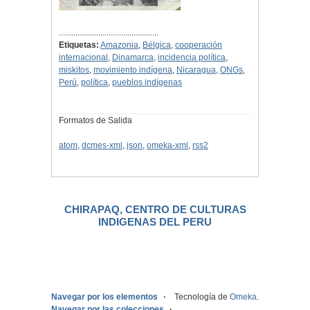
................................................
Etiquetas:
Amazonia
,
Bélgica
,
cooperación
internacional
,
Dinamarca
,
incidencia política
,
miskitos
,
movimiento indígena
,
Nicaragua
,
ONGs
,
Perú
,
política
,
pueblos indígenas
Formatos de Salida
atom
,
dcmes-xml
,
json
,
omeka-xml
,
rss2
CHIRAPAQ, CENTRO DE CULTURAS
INDIGENAS DEL PERU
.
Navegar por los elementos
Tecnología de
Omeka
.
Navegar por las colecciones