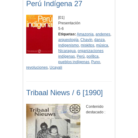
Perú Indígena 27
[01]
Presentación
5-6
Etiquetas:
Amazonia
,
andenes
,
arqueología
,
Chavín
,
danza
,
indigenismo
,
miskitos
,
música
,
Nicaragua
,
organizaciones
indígenas
,
Perú
,
política
,
pueblos indígenas
,
Puno
,
revoluciones
,
Ucayali
Tribaal Niews / 6 [1990]
Contenido
destacado :