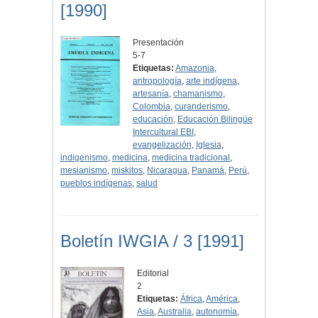
[1990]
Presentación
5-7
Etiquetas:
Amazonia
,
antropología
,
arte indígena
,
artesanía
,
chamanismo
,
Colombia
,
curanderismo
,
educación
,
Educación Bilingüe
Intercultural EBI
,
evangelización
,
Iglesia
,
indigenismo
,
medicina
,
medicina tradicional
,
mesianismo
,
miskitos
,
Nicaragua
,
Panamá
,
Perú
,
pueblos indígenas
,
salud
Boletín IWGIA / 3 [1991]
Editorial
2
Etiquetas:
África
,
América
,
Asia
,
Australia
,
autonomía
,