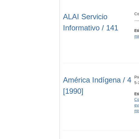
Co
ALAI Servicio
.....
Informativo / 141
Et
mi
Pr
América Indígena / 4
5-
[1990]
Et
Co
ev
mi