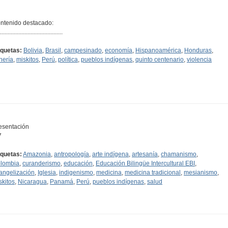
ntenido destacado:
.........................................
iquetas:
Bolivia
,
Brasil
,
campesinado
,
economía
,
Hispanoamérica
,
Honduras
,
nería
,
miskitos
,
Perú
,
política
,
pueblos indígenas
,
quinto centenario
,
violencia
esentación
7
iquetas:
Amazonia
,
antropología
,
arte indígena
,
artesanía
,
chamanismo
,
lombia
,
curanderismo
,
educación
,
Educación Bilingüe Intercultural EBI
,
angelización
,
Iglesia
,
indigenismo
,
medicina
,
medicina tradicional
,
mesianismo
,
skitos
,
Nicaragua
,
Panamá
,
Perú
,
pueblos indígenas
,
salud