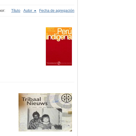
or:
Título
Autor
Fecha de agregación