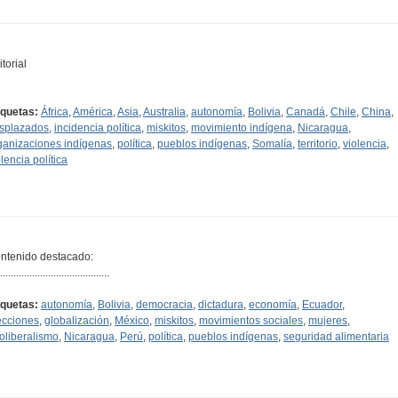
torial
iquetas:
África
,
América
,
Asia
,
Australia
,
autonomía
,
Bolivia
,
Canadá
,
Chile
,
China
,
splazados
,
incidencia política
,
miskitos
,
movimiento indígena
,
Nicaragua
,
ganizaciones indígenas
,
política
,
pueblos indígenas
,
Somalía
,
territorio
,
violencia
,
olencia política
ntenido destacado:
.........................................
iquetas:
autonomía
,
Bolivia
,
democracia
,
dictadura
,
economía
,
Ecuador
,
ecciones
,
globalización
,
México
,
miskitos
,
movimientos sociales
,
mujeres
,
oliberalismo
,
Nicaragua
,
Perú
,
política
,
pueblos indígenas
,
seguridad alimentaria