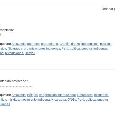
Ordenar p
]
esentación
6
iquetas:
Amazonia
,
andenes
,
arqueología
,
Chavín
,
danza
,
indigenismo
,
miskitos
,
sica
,
Nicaragua
,
organizaciones indígenas
,
Perú
,
política
,
pueblos indígenas
,
no
,
revoluciones
,
Ucayali
ntenido destacado :
...........................................
iquetas:
Amazonia
,
Bélgica
,
cooperación internacional
,
Dinamarca
,
incidencia
ítica
,
miskitos
,
movimiento indígena
,
Nicaragua
,
ONGs
,
Perú
,
política
,
pueblos
dígenas