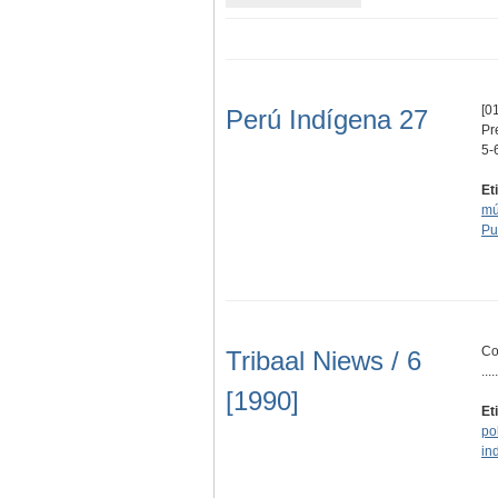
[01
Perú Indígena 27
Pr
5-
Et
mú
Pu
Co
Tribaal Niews / 6
.....
[1990]
Et
pol
in