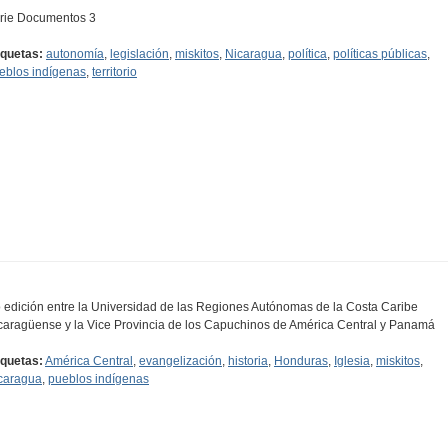
rie Documentos 3
iquetas:
autonomía
,
legislación
,
miskitos
,
Nicaragua
,
política
,
políticas públicas
,
eblos indígenas
,
territorio
 edición entre la Universidad de las Regiones Autónomas de la Costa Caribe
caragüense y la Vice Provincia de los Capuchinos de América Central y Panamá
iquetas:
América Central
,
evangelización
,
historia
,
Honduras
,
Iglesia
,
miskitos
,
caragua
,
pueblos indígenas