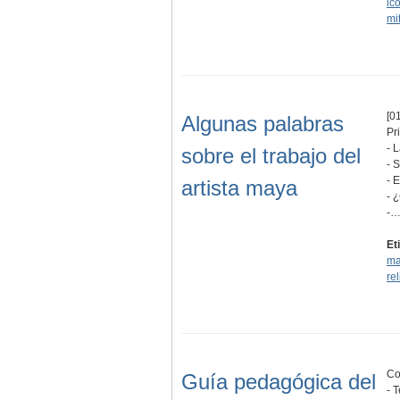
ic
mi
[01
Algunas palabras
Pr
- 
sobre el trabajo del
- 
- 
artista maya
- 
-
Et
ma
re
Co
Guía pedagógica del
- 