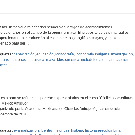
n las últimas cuatro décadas hemos sido testigos de acontecimientos
volucionarios en el campo de la epigrafía maya. El propósito de este manual es
oporcionar una introducción al estudio de los jeroglíficos mayas, y ha sido
señado para ser…
iquetas:
capacitación
,
educación
,
iconografía
,
iconografía indígena
,
investigación
,
nguas indígenas
,
lingüística
,
maya
,
Mesoamérica
,
metodología de capacitación
,
oyectos
 esta obra se reúnen las ponencias presentadas en el curso “Códices y escrituras
l México Antiguo”
ganizado por la Academia Mexicana de Ciencias Antropológicas en octubre-
viembre de 2010.
...............................
iquetas:
evangelización
,
fuentes históricas
,
historia
,
historia precolombina
,