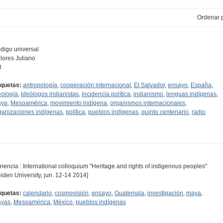
Ordenar p
digo universal
lores Juliano
8
iquetas:
antropología
,
cooperación internacional
,
El Salvador
,
ensayo
,
España
,
eología
,
ideólogos indianistas
,
incidencia política
,
indianismo
,
lenguas indígenas
,
ya
,
Mesoamérica
,
movimiento indígena
,
organismos internacionales
,
ganizaciones indígenas
,
política
,
pueblos indígenas
,
quinto centenario
,
radio
nencia : International colloquium "Heritage and rights of indigenous peoples"
eiden University, jun. 12-14 2014]
iquetas:
calendario
,
cosmovisión
,
ensayo
,
Guatemala
,
investigación
,
maya
,
yas
,
Mesoamérica
,
México
,
pueblos indígenas