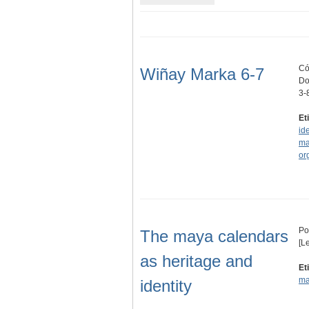
Có
Wiñay Marka 6-7
Do
3-
Et
id
ma
or
Po
The maya calendars
[L
as heritage and
Et
ma
identity