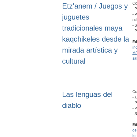
Co
Etz'anem / Juegos y
- 
- 
juguetes
cul
- 
tradicionales maya
- 
kaqchikeles desde la
Et
in
mirada artística y
Mé
sa
cultural
Co
Las lenguas del
- 
- 
diablo
- 
- 
Et
de
le