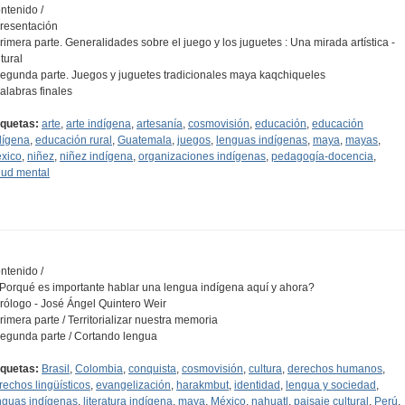
ntenido /
Presentación
Primera parte. Generalidades sobre el juego y los juguetes : Una mirada artística -
tural
Segunda parte. Juegos y juguetes tradicionales maya kaqchiqueles
Palabras finales
iquetas:
arte
,
arte indígena
,
artesanía
,
cosmovisión
,
educación
,
educación
dígena
,
educación rural
,
Guatemala
,
juegos
,
lenguas indígenas
,
maya
,
mayas
,
xico
,
niñez
,
niñez indígena
,
organizaciones indígenas
,
pedagogía-docencia
,
lud mental
ntenido /
¿Porqué es importante hablar una lengua indígena aquí y ahora?
Prólogo - José Ángel Quintero Weir
Primera parte / Territorializar nuestra memoria
Segunda parte / Cortando lengua
iquetas:
Brasil
,
Colombia
,
conquista
,
cosmovisión
,
cultura
,
derechos humanos
,
rechos lingüísticos
,
evangelización
,
harakmbut
,
identidad
,
lengua y sociedad
,
nguas indígenas
,
literatura indígena
,
maya
,
México
,
nahuatl
,
paisaje cultural
,
Perú
,