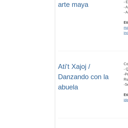
- 
arte maya
- 
- 
Et
ma
in
Co
Ati't Xajoj /
- 
-P
Danzando con la
Ru
-S
abuela
Et
id