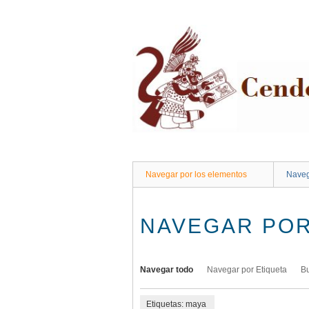
Saltar
al
contenido
principal
Navegar por los elementos
Naveg
NAVEGAR POR
Navegar todo
Navegar por Etiqueta
B
Etiquetas: maya