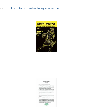
or:
Título
Autor
Fecha de agregación