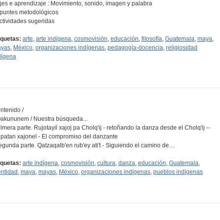
Ejes e aprendizaje : Movimiento, sonido, imagen y palabra
Apuntes metodológicos
Actividades sugeridas
iquetas:
arte
,
arte indígena
,
cosmovisión
,
educación
,
filosofía
,
Guatemala
,
maya
,
yas
,
México
,
organizaciones indígenas
,
pedagogía-docencia
,
religiosidad
dígena
ntenido /
Qakununem / Nuestra búsqueda...
rimera parte. Rujotayil xajoj pa Cholq'ij - retoñando la danza desde el Cholq'ij --
patan xajonel - El compromiso del danzante
egunda parte. Qatzaqalb'en rub'ey ati't - Siguiendo el camino de…
iquetas:
arte indígena
,
cosmovisión
,
cultura
,
danza
,
educación
,
Guatemala
,
entidad
,
maya
,
mayas
,
México
,
organizaciones indígenas
,
pueblos indígenas