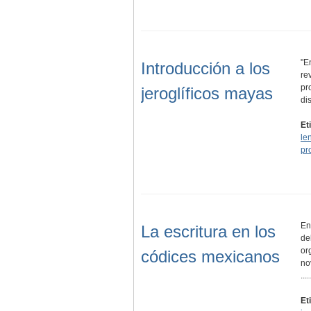
"E
Introducción a los
re
pr
jeroglíficos mayas
di
Et
le
pr
En
La escritura en los
de
or
códices mexicanos
no
.....
Et