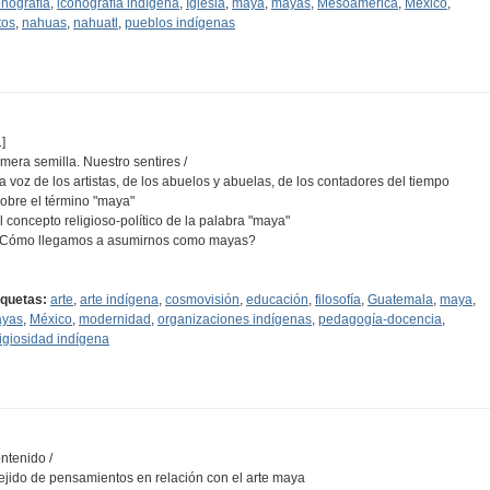
onografía
,
iconografía indígena
,
Iglesia
,
maya
,
mayas
,
Mesoamérica
,
México
,
tos
,
nahuas
,
nahuatl
,
pueblos indígenas
]
imera semilla. Nuestro sentires /
La voz de los artistas, de los abuelos y abuelas, de los contadores del tiempo
Sobre el término "maya"
El concepto religioso-político de la palabra "maya"
¿Cómo llegamos a asumirnos como mayas?
…
iquetas:
arte
,
arte indígena
,
cosmovisión
,
educación
,
filosofía
,
Guatemala
,
maya
,
yas
,
México
,
modernidad
,
organizaciones indígenas
,
pedagogía-docencia
,
ligiosidad indígena
ntenido /
Tejido de pensamientos en relación con el arte maya