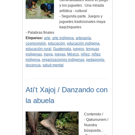
Generalidades sobre el juego
y los juguetes : Una mirada
artística - cultural
- Segunda parte. Juegos y
juguetes tradicionales maya
kaqchiqueles
- Palabras finales
Etiquetas:
arte
,
arte indígena
,
artesanía
,
cosmovisión
,
educación
,
educación indígena
,
educación rural
,
Guatemala
,
juegos
,
lenguas
indígenas
,
maya
,
mayas
,
México
,
niñez
,
niñez
indígena
,
organizaciones indígenas
,
pedagogía-
docencia
,
salud mental
Ati't Xajoj / Danzando con
la abuela
Contenido /
- Qakununem /
Nuestra
búsqueda...