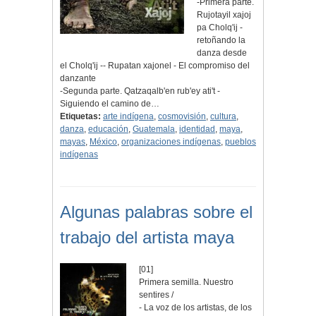
-Primera parte.
Rujotayil xajoj
pa Cholq'ij -
retoñando la
danza desde
el Cholq'ij -- Rupatan xajonel - El compromiso del
danzante
-Segunda parte. Qatzaqalb'en rub'ey ati't -
Siguiendo el camino de…
Etiquetas:
arte indígena
,
cosmovisión
,
cultura
,
danza
,
educación
,
Guatemala
,
identidad
,
maya
,
mayas
,
México
,
organizaciones indígenas
,
pueblos
indígenas
Algunas palabras sobre el
trabajo del artista maya
[01]
Primera semilla. Nuestro
sentires /
- La voz de los artistas, de los