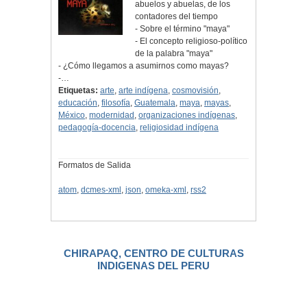
abuelos y abuelas, de los
contadores del tiempo
- Sobre el término "maya"
- El concepto religioso-político
de la palabra "maya"
- ¿Cómo llegamos a asumirnos como mayas?
-…
Etiquetas:
arte
,
arte indígena
,
cosmovisión
,
educación
,
filosofía
,
Guatemala
,
maya
,
mayas
,
México
,
modernidad
,
organizaciones indígenas
,
pedagogía-docencia
,
religiosidad indígena
Formatos de Salida
atom
,
dcmes-xml
,
json
,
omeka-xml
,
rss2
CHIRAPAQ, CENTRO DE CULTURAS
INDIGENAS DEL PERU