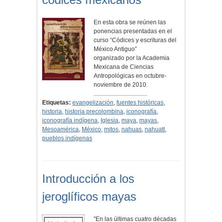
En esta obra se reúnen las
ponencias presentadas en el
curso “Códices y escrituras del
México Antiguo”
organizado por la Academia
Mexicana de Ciencias
Antropológicas en octubre-
noviembre de 2010.
....................................
Etiquetas:
evangelización
,
fuentes históricas
,
historia
,
historia precolombina
,
iconografía
,
iconografía indígena
,
Iglesia
,
maya
,
mayas
,
Mesoamérica
,
México
,
mitos
,
nahuas
,
nahuatl
,
pueblos indígenas
Introducción a los
jeroglíficos mayas
"En las últimas cuatro décadas