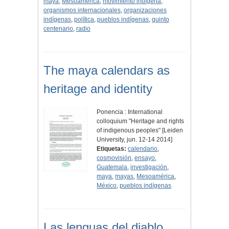
maya
,
Mesoamérica
,
movimiento indígena
,
organismos internacionales
,
organizaciones
indígenas
,
política
,
pueblos indígenas
,
quinto
centenario
,
radio
The maya calendars as
heritage and identity
Ponencia : International
colloquium "Heritage and rights
of indigenous peoples" [Leiden
University, jun. 12-14 2014]
Etiquetas:
calendario
,
cosmovisión
,
ensayo
,
Guatemala
,
investigación
,
maya
,
mayas
,
Mesoamérica
,
México
,
pueblos indígenas
Las lenguas del diablo