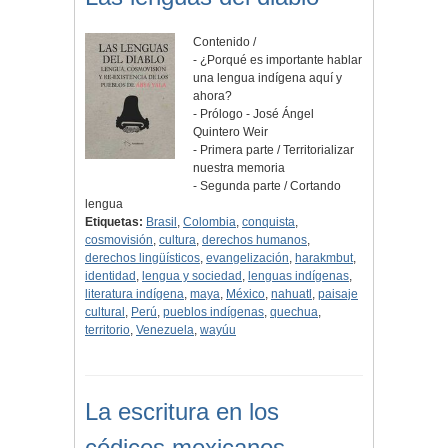
Contenido /
- ¿Porqué es importante hablar
una lengua indígena aquí y
ahora?
- Prólogo - José Ángel
Quintero Weir
- Primera parte / Territorializar
nuestra memoria
- Segunda parte / Cortando
lengua
Etiquetas:
Brasil
,
Colombia
,
conquista
,
cosmovisión
,
cultura
,
derechos humanos
,
derechos lingüísticos
,
evangelización
,
harakmbut
,
identidad
,
lengua y sociedad
,
lenguas indígenas
,
literatura indígena
,
maya
,
México
,
nahuatl
,
paisaje
cultural
,
Perú
,
pueblos indígenas
,
quechua
,
territorio
,
Venezuela
,
wayúu
La escritura en los
códices mexicanos