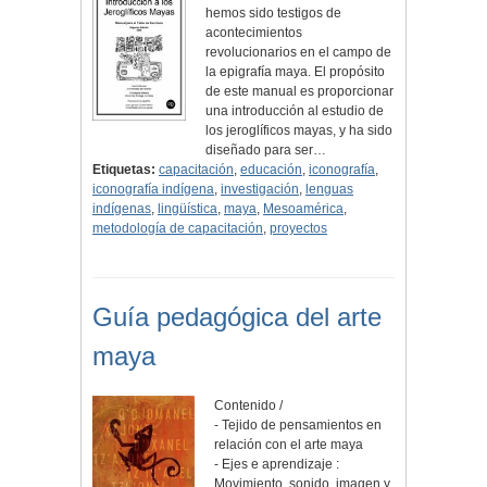
hemos sido testigos de
acontecimientos
revolucionarios en el campo de
la epigrafía maya. El propósito
de este manual es proporcionar
una introducción al estudio de
los jeroglíficos mayas, y ha sido
diseñado para ser…
Etiquetas:
capacitación
,
educación
,
iconografía
,
iconografía indígena
,
investigación
,
lenguas
indígenas
,
lingüística
,
maya
,
Mesoamérica
,
metodología de capacitación
,
proyectos
Guía pedagógica del arte
maya
Contenido /
- Tejido de pensamientos en
relación con el arte maya
- Ejes e aprendizaje :
Movimiento, sonido, imagen y