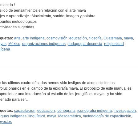
ntenido /
Tejido de pensamientos en relación con el arte maya
Ejes e aprendizaje : Movimiento, sonido, imagen y palabra
Apuntes metodológicos
Actividades sugeridas
iquetas:
arte
,
arte indígena
,
cosmovisión
,
educación
,
filosofía
,
Guatemala
,
maya
,
yas
,
México
,
organizaciones indígenas
,
pedagogía-docencia
,
religiosidad
dígena
n las últimas cuatro décadas hemos sido testigos de acontecimientos
volucionarios en el campo de la epigrafía maya. El propósito de este manual es
oporcionar una introducción al estudio de los jeroglíficos mayas, y ha sido
señado para ser…
iquetas:
capacitación
,
educación
,
iconografía
,
iconografía indígena
,
investigación
,
nguas indígenas
,
lingüística
,
maya
,
Mesoamérica
,
metodología de capacitación
,
oyectos