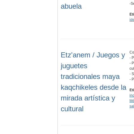
-S
abuela
Et
id
Co
Etz'anem / Juegos y
- 
- 
juguetes
cul
- 
tradicionales maya
- 
kaqchikeles desde la
Et
in
mirada artística y
Mé
sa
cultural