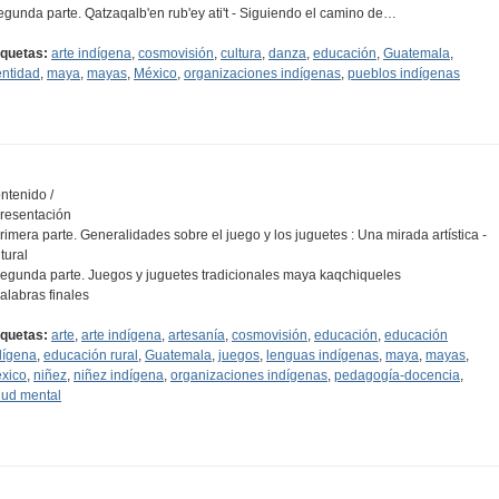
egunda parte. Qatzaqalb'en rub'ey ati't - Siguiendo el camino de…
iquetas:
arte indígena
,
cosmovisión
,
cultura
,
danza
,
educación
,
Guatemala
,
entidad
,
maya
,
mayas
,
México
,
organizaciones indígenas
,
pueblos indígenas
ntenido /
Presentación
Primera parte. Generalidades sobre el juego y los juguetes : Una mirada artística -
tural
Segunda parte. Juegos y juguetes tradicionales maya kaqchiqueles
Palabras finales
iquetas:
arte
,
arte indígena
,
artesanía
,
cosmovisión
,
educación
,
educación
dígena
,
educación rural
,
Guatemala
,
juegos
,
lenguas indígenas
,
maya
,
mayas
,
xico
,
niñez
,
niñez indígena
,
organizaciones indígenas
,
pedagogía-docencia
,
lud mental