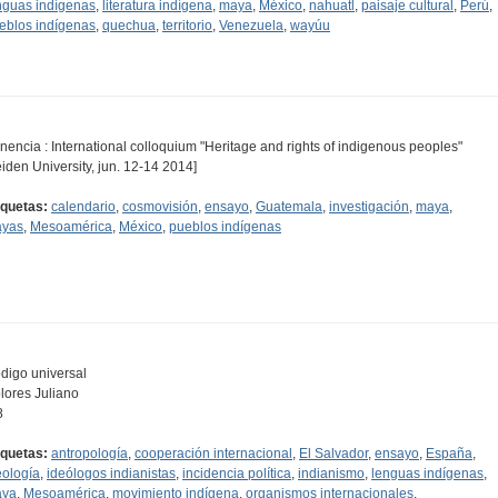
nguas indígenas
,
literatura indígena
,
maya
,
México
,
nahuatl
,
paisaje cultural
,
Perú
,
eblos indígenas
,
quechua
,
territorio
,
Venezuela
,
wayúu
nencia : International colloquium "Heritage and rights of indigenous peoples"
eiden University, jun. 12-14 2014]
iquetas:
calendario
,
cosmovisión
,
ensayo
,
Guatemala
,
investigación
,
maya
,
yas
,
Mesoamérica
,
México
,
pueblos indígenas
digo universal
lores Juliano
8
iquetas:
antropología
,
cooperación internacional
,
El Salvador
,
ensayo
,
España
,
eología
,
ideólogos indianistas
,
incidencia política
,
indianismo
,
lenguas indígenas
,
ya
,
Mesoamérica
,
movimiento indígena
,
organismos internacionales
,