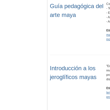
Co
Guía pedagógica del
- 
- 
arte maya
- 
- 
Et
ma
in
"E
Introducción a los
re
pr
jeroglíficos mayas
di
Et
le
pr