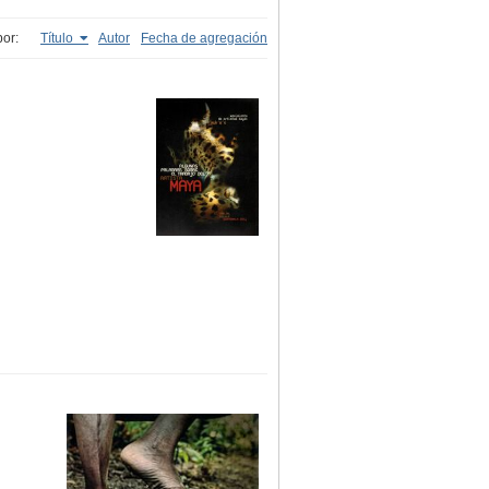
or:
Título
Autor
Fecha de agregación