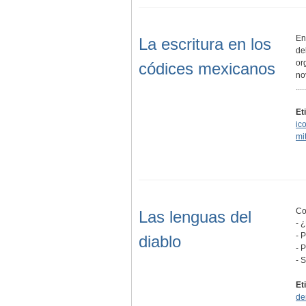
En
La escritura en los
de
or
códices mexicanos
no
.....
Et
ic
mi
Co
Las lenguas del
- 
- 
diablo
- 
- 
Et
de