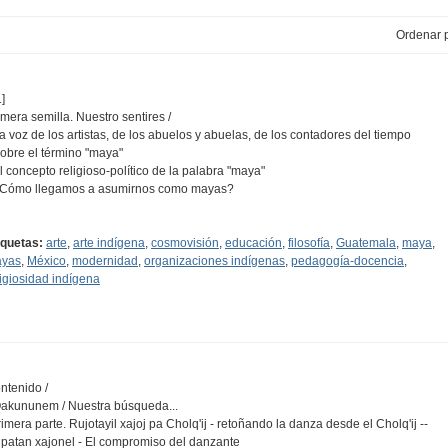
Ordenar p
]
imera semilla. Nuestro sentires /
La voz de los artistas, de los abuelos y abuelas, de los contadores del tiempo
Sobre el término "maya"
El concepto religioso-político de la palabra "maya"
¿Cómo llegamos a asumirnos como mayas?
…
iquetas:
arte
,
arte indígena
,
cosmovisión
,
educación
,
filosofía
,
Guatemala
,
maya
,
yas
,
México
,
modernidad
,
organizaciones indígenas
,
pedagogía-docencia
,
ligiosidad indígena
ntenido /
Qakununem / Nuestra búsqueda...
rimera parte. Rujotayil xajoj pa Cholq'ij - retoñando la danza desde el Cholq'ij --
patan xajonel - El compromiso del danzante