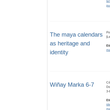
le
pu
Po
The maya calendars
[L
as heritage and
Et
ma
identity
Có
Wiñay Marka 6-7
Do
3-
Et
id
ma