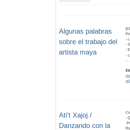
[01
Algunas palabras
Pr
- 
sobre el trabajo del
- 
- 
artista maya
- 
-
Et
ma
re
Co
Ati't Xajoj /
- 
-P
Danzando con la
Ru