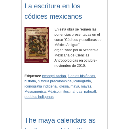
La escritura en los
códices mexicanos
En esta obra se reúnen las
ponencias presentadas en el
curso “Códices y escrituras del
México Antiguo”
organizado por la Academia
Mexicana de Ciencias
Antropológicas en octubre-
noviembre de 2010.
....................................
Etiquetas:
evangelización
,
fuentes históricas
,
historia
,
historia precolombina
,
iconografía
,
iconografía indígena
,
Iglesia
,
maya
,
mayas
,
Mesoamérica
,
México
,
mitos
,
nahuas
,
nahuatl
,
pueblos indígenas
The maya calendars as