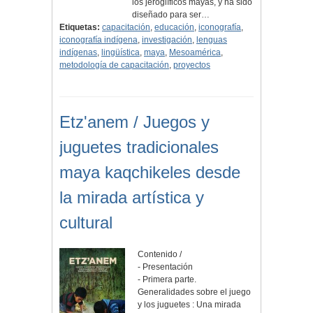
los jeroglíficos mayas, y ha sido
diseñado para ser…
Etiquetas:
capacitación
,
educación
,
iconografía
,
iconografía indígena
,
investigación
,
lenguas
indígenas
,
lingüística
,
maya
,
Mesoamérica
,
metodología de capacitación
,
proyectos
Etz'anem / Juegos y
juguetes tradicionales
maya kaqchikeles desde
la mirada artística y
cultural
Contenido /
- Presentación
- Primera parte.
Generalidades sobre el juego
y los juguetes : Una mirada