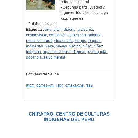
artística - cultural
- Segunda parte. Juegos y
juguetes tradicionales maya
kaqchiqueles
- Palabras finales
Etiquetas:
arte
,
arte indígena
,
artesanía
,
cosmovisión
,
educación
,
educación indígena
,
educación rural
,
Guatemala
,
juegos
,
lenguas
indígenas
,
maya
,
mayas
,
México
,
niñez
,
niñez
indígena
,
organizaciones indígenas
,
pedagogía-
docencia
,
salud mental
Formatos de Salida
atom
,
dcmes-xml
,
json
,
omeka-xml
,
rss2
CHIRAPAQ, CENTRO DE CULTURAS
INDIGENAS DEL PERU