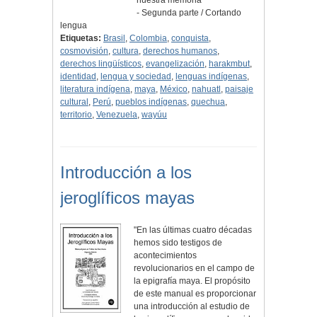
nuestra memoria
- Segunda parte / Cortando
lengua
Etiquetas:
Brasil
,
Colombia
,
conquista
,
cosmovisión
,
cultura
,
derechos humanos
,
derechos lingüísticos
,
evangelización
,
harakmbut
,
identidad
,
lengua y sociedad
,
lenguas indígenas
,
literatura indígena
,
maya
,
México
,
nahuatl
,
paisaje
cultural
,
Perú
,
pueblos indígenas
,
quechua
,
territorio
,
Venezuela
,
wayúu
Introducción a los
jeroglíficos mayas
"En las últimas cuatro décadas
hemos sido testigos de
acontecimientos
revolucionarios en el campo de
la epigrafía maya. El propósito
de este manual es proporcionar
una introducción al estudio de