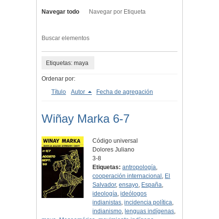
Navegar todo
Navegar por Etiqueta
Buscar elementos
Etiquetas: maya
Ordenar por:
Título
Autor
Fecha de agregación
Wiñay Marka 6-7
Código universal
Dolores Juliano
3-8
Etiquetas:
antropología
,
cooperación internacional
,
El
Salvador
,
ensayo
,
España
,
ideología
,
ideólogos
indianistas
,
incidencia política
,
indianismo
,
lenguas indígenas
,