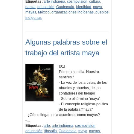
Etiquetas:
arte indígena
,
cosmovisión
,
cultura
,
danza
,
educación
,
Guatemala
,
identidad
,
maya
,
mayas
,
México
,
organizaciones indígenas
,
pueblos
indígenas
Algunas palabras sobre el
trabajo del artista maya
[01]
Primera semilla. Nuestro
sentires /
- La voz de los artistas, de los
abuelos y abuelas, de los
contadores del tiempo
- Sobre el término "maya"
- El concepto religioso-político
de la palabra "maya"
- ¿Cómo llegamos a asumirnos como mayas?
-…
Etiquetas:
arte
,
arte indígena
,
cosmovisión
,
educación
,
filosofía
,
Guatemala
,
maya
,
mayas
,