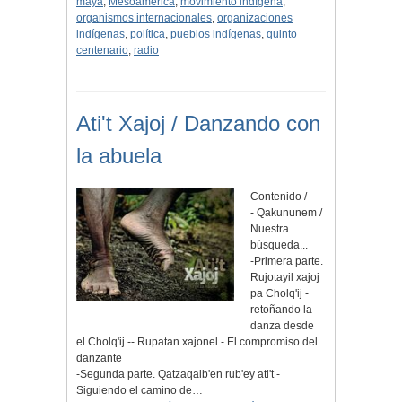
maya
,
Mesoamérica
,
movimiento indígena
,
organismos internacionales
,
organizaciones
indígenas
,
política
,
pueblos indígenas
,
quinto
centenario
,
radio
Ati't Xajoj / Danzando con
la abuela
Contenido /
- Qakununem /
Nuestra
búsqueda...
-Primera parte.
Rujotayil xajoj
pa Cholq'ij -
retoñando la
danza desde
el Cholq'ij -- Rupatan xajonel - El compromiso del
danzante
-Segunda parte. Qatzaqalb'en rub'ey ati't -
Siguiendo el camino de…