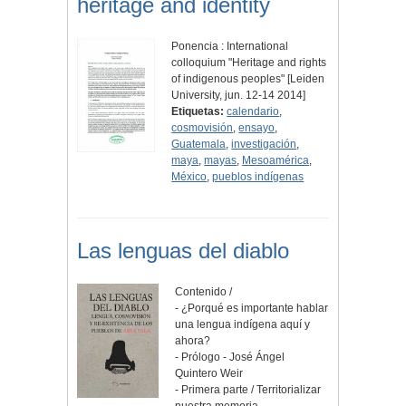
heritage and identity
Ponencia : International
colloquium "Heritage and rights
of indigenous peoples" [Leiden
University, jun. 12-14 2014]
Etiquetas:
calendario
,
cosmovisión
,
ensayo
,
Guatemala
,
investigación
,
maya
,
mayas
,
Mesoamérica
,
México
,
pueblos indígenas
Las lenguas del diablo
Contenido /
- ¿Porqué es importante hablar
una lengua indígena aquí y
ahora?
- Prólogo - José Ángel
Quintero Weir
- Primera parte / Territorializar