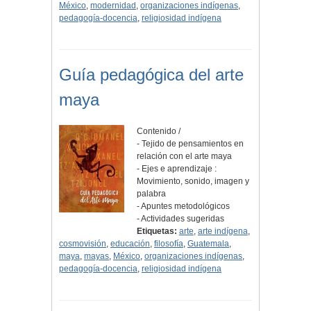
México
,
modernidad
,
organizaciones indígenas
,
pedagogía-docencia
,
religiosidad indígena
Guía pedagógica del arte
maya
Contenido /
- Tejido de pensamientos en
relación con el arte maya
- Ejes e aprendizaje :
Movimiento, sonido, imagen y
palabra
- Apuntes metodológicos
- Actividades sugeridas
Etiquetas:
arte
,
arte indígena
,
cosmovisión
,
educación
,
filosofía
,
Guatemala
,
maya
,
mayas
,
México
,
organizaciones indígenas
,
pedagogía-docencia
,
religiosidad indígena