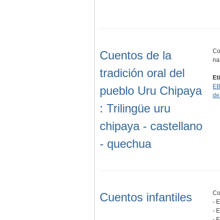
Co
Cuentos de la
na
tradición oral del
Et
EB
pueblo Uru Chipaya
de
: Trilingüe uru
chipaya - castellano
- quechua
Co
Cuentos infantiles
- 
- 
- 