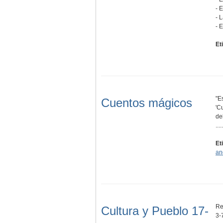
- 
- 
- 
Et
"E
Cuentos mágicos
'C
del
.....
Et
an
Re
Cultura y Pueblo 17-
3-