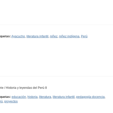
iquetas:
Ayacucho
,
literatura infantil
,
niñez
,
niñez indígena
,
Perú
rie / Historia y leyendas del Perú 8
iquetas:
educación
,
historia
,
literatura
,
literatura infantil
,
pedagogía-docencia
,
rú
,
proyectos