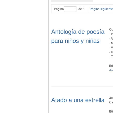
Página
de 5
Página siguiente
Co
Antología de poesía
- 
- 
para niños y niñas
- 
- 
- 
- 
Et
do
3e
Atado a una estrella
Ca
Et