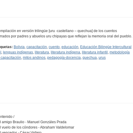
mpilación en versión trilingüe [uru -castellano – quechua] de los cuentos
rrados por padres y abuelos uru chipayas que reflejan la memoria oral del pueblo.
iquetas:
Bolivia
,
capacitación
,
cuento
,
educación
,
Educación Bilingüe Intercultural
I
,
lenguas indígenas
,
literatura
,
literatura indígena
,
literatura infantil
,
metodología
 capacitación
,
mitos andinos
,
pedagogía-docencia
,
quechua
,
urus
ntenido /
El amigo Braulio - Manuel Gonzáles Prada
El vuelo de los cóndores - Abraham Valdelomar
El vencedor - César Vallejo