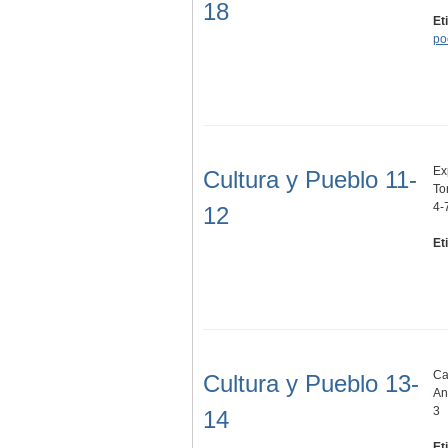
18
Et
po
Ex
Cultura y Pueblo 11-
To
4-
12
Et
Ca
Cultura y Pueblo 13-
An
3
14
Et