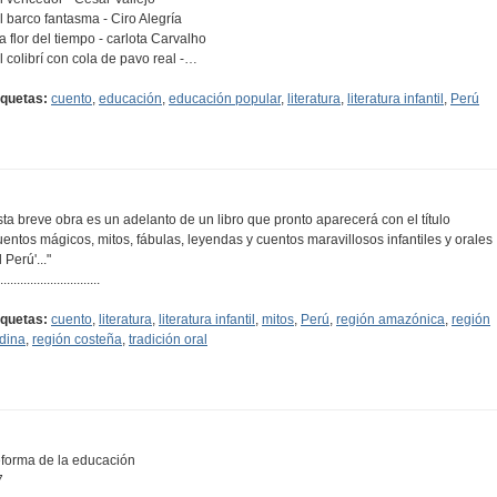
El barco fantasma - Ciro Alegría
La flor del tiempo - carlota Carvalho
El colibrí con cola de pavo real -…
iquetas:
cuento
,
educación
,
educación popular
,
literatura
,
literatura infantil
,
Perú
sta breve obra es un adelanto de un libro que pronto aparecerá con el título
uentos mágicos, mitos, fábulas, leyendas y cuentos maravillosos infantiles y orales
 Perú'..."
..............................
iquetas:
cuento
,
literatura
,
literatura infantil
,
mitos
,
Perú
,
región amazónica
,
región
dina
,
región costeña
,
tradición oral
forma de la educación
7