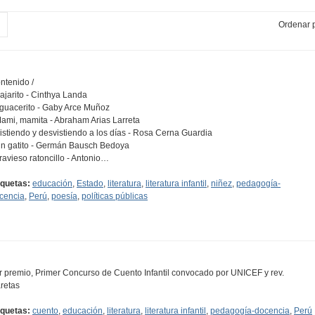
Ordenar p
ntenido /
Pajarito - Cinthya Landa
Aguacerito - Gaby Arce Muñoz
Mami, mamita - Abraham Arias Larreta
Vistiendo y desvistiendo a los días - Rosa Cerna Guardia
Un gatito - Germán Bausch Bedoya
Travieso ratoncillo - Antonio…
iquetas:
educación
,
Estado
,
literatura
,
literatura infantil
,
niñez
,
pedagogía-
cencia
,
Perú
,
poesía
,
políticas públicas
r premio, Primer Concurso de Cuento Infantil convocado por UNICEF y rev.
retas
iquetas:
cuento
,
educación
,
literatura
,
literatura infantil
,
pedagogía-docencia
,
Perú