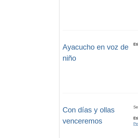
Et
Ayacucho en voz de
niño
Se
Con días y ollas
Et
venceremos
Pe