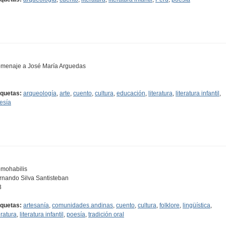
menaje a José María Arguedas
iquetas:
arqueología
,
arte
,
cuento
,
cultura
,
educación
,
literatura
,
literatura infantil
,
esía
mohabilis
rnando Silva Santisteban
3
iquetas:
artesanía
,
comunidades andinas
,
cuento
,
cultura
,
folklore
,
lingüística
,
eratura
,
literatura infantil
,
poesía
,
tradición oral