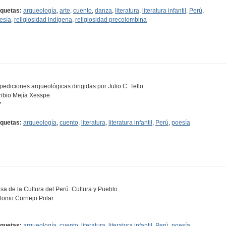
iquetas:
arqueología
,
arte
,
cuento
,
danza
,
literatura
,
literatura infantil
,
Perú
,
esía
,
religiosidad indígena
,
religiosidad precolombina
pediciones arqueológicas dirigidas por Julio C. Tello
ribio Mejía Xesspe
7
iquetas:
arqueología
,
cuento
,
literatura
,
literatura infantil
,
Perú
,
poesía
sa de la Cultura del Perú: Cultura y Pueblo
tonio Cornejo Polar
iquetas:
arqueología
,
cuento
,
literatura
,
literatura infantil
,
Perú
,
poesía