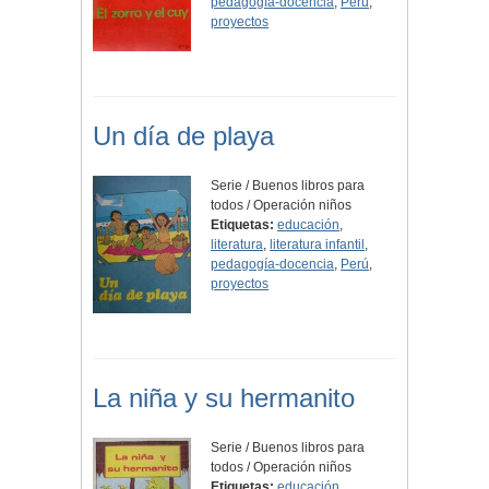
pedagogía-docencia
,
Perú
,
proyectos
Un día de playa
Serie / Buenos libros para
todos / Operación niños
Etiquetas:
educación
,
literatura
,
literatura infantil
,
pedagogía-docencia
,
Perú
,
proyectos
La niña y su hermanito
Serie / Buenos libros para
todos / Operación niños
Etiquetas:
educación
,