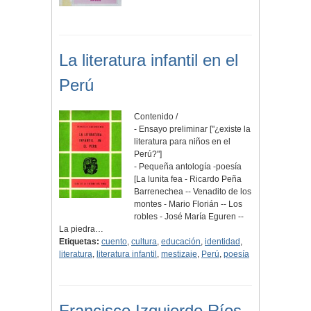
La literatura infantil en el
Perú
Contenido /
- Ensayo preliminar ["¿existe la
literatura para niños en el
Perú?"]
- Pequeña antología -poesía
[La lunita fea - Ricardo Peña
Barrenechea -- Venadito de los
montes - Mario Florián -- Los
robles - José María Eguren --
La piedra…
Etiquetas:
cuento
,
cultura
,
educación
,
identidad
,
literatura
,
literatura infantil
,
mestizaje
,
Perú
,
poesía
Francisco Izquierdo Ríos