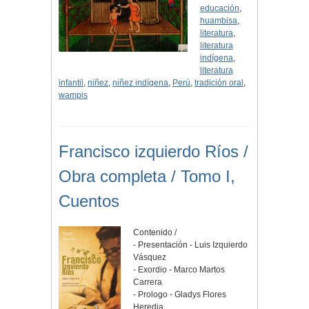
educación
,
huambisa
,
literatura
,
literatura
indígena
,
literatura
infantil
,
niñez
,
niñez indígena
,
Perú
,
tradición oral
,
wampis
Francisco izquierdo Ríos /
Obra completa / Tomo I,
Cuentos
Contenido /
- Presentación - Luis Izquierdo
Vásquez
- Exordio - Marco Martos
Carrera
- Prologo - Gladys Flores
Heredia