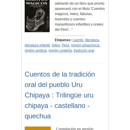
adelanto de un libro que pronto
aparecerá con el título 'Cuentos
mágicos, mitos, fábulas,
leyendas y cuentos
maravillosos infantiles y orales
del Perú'..."
...................................
Etiquetas:
cuento
,
literatura
,
literatura infantil
,
mitos
,
Perú
,
región amazónica
,
región andina
,
región costeña
,
tradición oral
Cuentos de la tradición
oral del pueblo Uru
Chipaya : Trilingüe uru
chipaya - castellano -
quechua
Compilación en versión