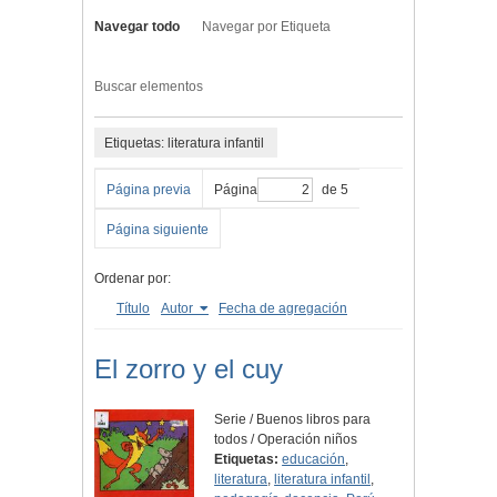
Navegar todo
Navegar por Etiqueta
Buscar elementos
Etiquetas: literatura infantil
Página previa
Página
de 5
Página siguiente
Ordenar por:
Título
Autor
Fecha de agregación
El zorro y el cuy
Serie / Buenos libros para
todos / Operación niños
Etiquetas:
educación
,
literatura
,
literatura infantil
,