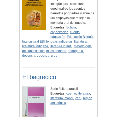
trilingüe [uru -castellano –
quechua] de los cuentos
narrados por padres y abuelos
uru chipayas que reflejan la
memoria oral del pueblo.
Etiquetas:
Bolivia
,
capacitación
,
cuento
,
educación
,
Educación Bilingüe
Intercultural EBI
,
lenguas indígenas
,
literatura
,
literatura indígena
,
literatura infantil
,
metodología
de capacitación
,
mitos andinos
,
pedagogía-
docencia
,
quechua
,
urus
El bagrecico
Serie / Literaturas 5
Etiquetas:
cuento
,
literatura
,
literatura infantil
,
Perú
,
región
amazónica