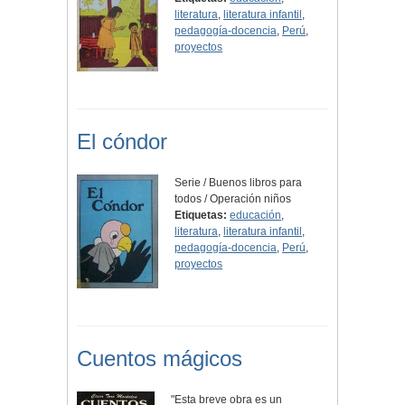
literatura
,
literatura infantil
,
pedagogía-docencia
,
Perú
,
proyectos
El cóndor
Serie / Buenos libros para
todos / Operación niños
Etiquetas:
educación
,
literatura
,
literatura infantil
,
pedagogía-docencia
,
Perú
,
proyectos
Cuentos mágicos
"Esta breve obra es un