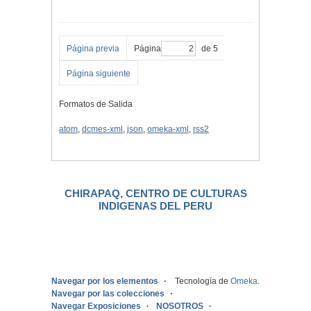
Página previa
Página
de 5
Página siguiente
Formatos de Salida
atom
,
dcmes-xml
,
json
,
omeka-xml
,
rss2
CHIRAPAQ, CENTRO DE CULTURAS
INDIGENAS DEL PERU
.
Navegar por los elementos
Tecnología de
Omeka
.
Navegar por las colecciones
Navegar Exposiciones
NOSOTROS