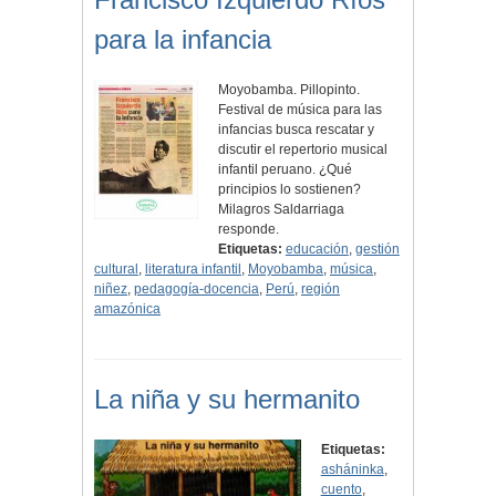
para la infancia
Moyobamba. Pillopinto.
Festival de música para las
infancias busca rescatar y
discutir el repertorio musical
infantil peruano. ¿Qué
principios lo sostienen?
Milagros Saldarriaga
responde.
Etiquetas:
educación
,
gestión
cultural
,
literatura infantil
,
Moyobamba
,
música
,
niñez
,
pedagogía-docencia
,
Perú
,
región
amazónica
La niña y su hermanito
Etiquetas:
asháninka
,
cuento
,