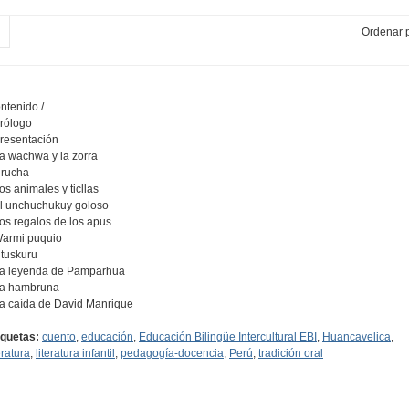
Ordenar p
ntenido /
Prólogo
Presentación
La wachwa y la zorra
Urucha
Los animales y ticllas
El unchuchukuy goloso
Los regalos de los apus
Warmi puquio
Utuskuru
La leyenda de Pamparhua
La hambruna
La caída de David Manrique
iquetas:
cuento
,
educación
,
Educación Bilingüe Intercultural EBI
,
Huancavelica
,
eratura
,
literatura infantil
,
pedagogía-docencia
,
Perú
,
tradición oral