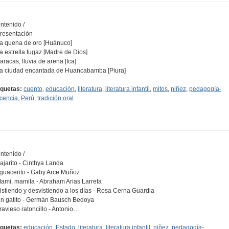
ntenido /
Presentación
La quena de oro [Huánuco]
La estrella fugaz [Madre de Dios]
Paracas, lluvia de arena [Ica]
La ciudad encantada de Huancabamba [Piura]
iquetas:
cuento
,
educación
,
literatura
,
literatura infantil
,
mitos
,
niñez
,
pedagogía-
cencia
,
Perú
,
tradición oral
ntenido /
Pajarito - Cinthya Landa
Aguacerito - Gaby Arce Muñoz
Mami, mamita - Abraham Arias Larreta
Vistiendo y desvistiendo a los días - Rosa Cerna Guardia
Un gatito - Germán Bausch Bedoya
Travieso ratoncillo - Antonio…
iquetas:
educación
,
Estado
,
literatura
,
literatura infantil
,
niñez
,
pedagogía-