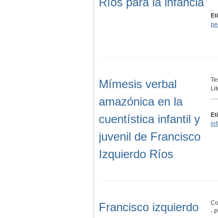
Ríos para la infancia
Et
pe
Te
Mímesis verbal
Lit
.....
amazónica en la
Et
cuentística infantil y
inf
juvenil de Francisco
Izquierdo Ríos
Co
Francisco izquierdo
- 