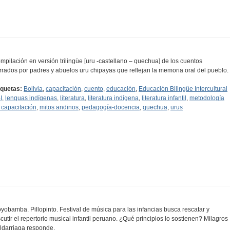
mpilación en versión trilingüe [uru -castellano – quechua] de los cuentos
rrados por padres y abuelos uru chipayas que reflejan la memoria oral del pueblo.
iquetas:
Bolivia
,
capacitación
,
cuento
,
educación
,
Educación Bilingüe Intercultural
I
,
lenguas indígenas
,
literatura
,
literatura indígena
,
literatura infantil
,
metodología
 capacitación
,
mitos andinos
,
pedagogía-docencia
,
quechua
,
urus
yobamba. Pillopinto. Festival de música para las infancias busca rescatar y
scutir el repertorio musical infantil peruano. ¿Qué principios lo sostienen? Milagros
ldarriaga responde.