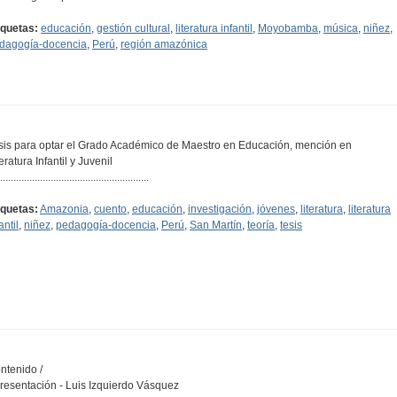
iquetas:
educación
,
gestión cultural
,
literatura infantil
,
Moyobamba
,
música
,
niñez
,
dagogía-docencia
,
Perú
,
región amazónica
sis para optar el Grado Académico de Maestro en Educación, mención en
eratura Infantil y Juvenil
........................................................
iquetas:
Amazonia
,
cuento
,
educación
,
investigación
,
jóvenes
,
literatura
,
literatura
antil
,
niñez
,
pedagogía-docencia
,
Perú
,
San Martín
,
teoría
,
tesis
ntenido /
Presentación - Luis Izquierdo Vásquez