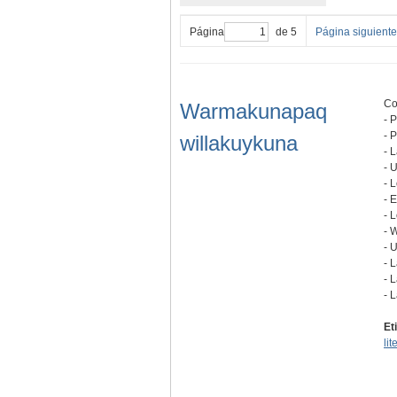
Página
de 5
Página siguiente
Co
Warmakunapaq
- 
- 
willakuykuna
- 
- 
- 
- 
- 
- 
- 
- 
- 
- 
Et
lit