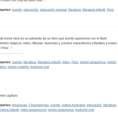
El colibrí con cola de pavo real -…
iquetas:
cuento
,
educación
,
educación popular
,
literatura
,
literatura infantil
,
Perú
sta breve obra es un adelanto de un libro que pronto aparecerá con el título
uentos mágicos, mitos, fábulas, leyendas y cuentos maravillosos infantiles y orales
 Perú'..."
..............................
iquetas:
cuento
,
literatura
,
literatura infantil
,
mitos
,
Perú
,
región amazónica
,
región
dina
,
región costeña
,
tradición oral
imer capítulo
iquetas:
Amazonas
,
Chachapoyas
,
cuento
,
cultura funeraria
,
educación
,
literatura
,
eratura infantil
,
mitos amazónicos
,
región amazónica
,
tradición oral