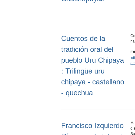
Co
Cuentos de la
na
tradición oral del
Et
EB
pueblo Uru Chipaya
de
: Trilingüe uru
chipaya - castellano
- quechua
Mo
Francisco Izquierdo
di
Sa