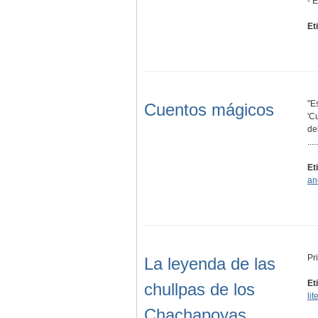
- 
Et
"E
Cuentos mágicos
'C
del
.....
Et
an
Pr
La leyenda de las
Et
chullpas de los
lit
Chachapoyas