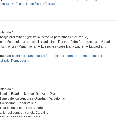
cencia
,
Perú
,
poesía
,
políticas públicas
ntenido /
Ensayo preliminar ["¿existe la literatura para niños en el Perú?"]
Pequeña antología -poesía [La lunita fea - Ricardo Peña Barrenechea -- Venadito
 los montes - Mario Florián -- Los robles - José María Eguren -- La piedra…
iquetas:
cuento
,
cultura
,
educación
,
identidad
,
literatura
,
literatura infantil
,
stizaje
,
Perú
,
poesía
ntenido /
El amigo Braulio - Manuel Gonzáles Prada
El vuelo de los cóndores - Abraham Valdelomar
El vencedor - César Vallejo
El barco fantasma - Ciro Alegría
La flor del tiempo - carlota Carvalho