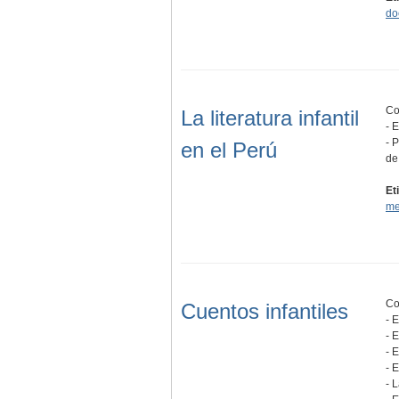
do
Co
La literatura infantil
- 
- 
en el Perú
de
Et
me
Co
Cuentos infantiles
- 
- 
- 
- 
- 