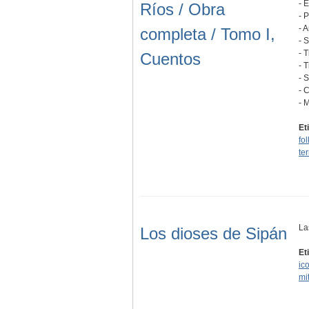
- 
Ríos / Obra
- 
- 
completa / Tomo I,
- 
- 
Cuentos
- 
- 
- 
- 
Et
fol
ter
La
Los dioses de Sipán
Et
ic
mi