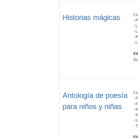
Co
Historias mágicas
- 
- 
- 
- 
- 
Et
do
Co
Antología de poesía
- 
- 
para niños y niñas
- 
- 
- 
- 
Et