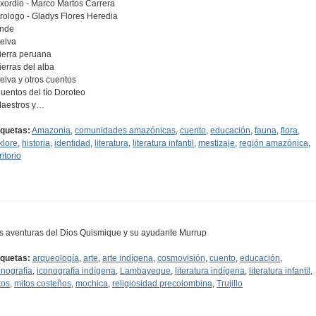
Exordio - Marco Martos Carrera
Prologo - Gladys Flores Heredia
Ande
Selva
Tierra peruana
Tierras del alba
Selva y otros cuentos
Cuentos del tío Doroteo
Maestros y…
iquetas:
Amazonia
,
comunidades amazónicas
,
cuento
,
educación
,
fauna
,
flora
,
klore
,
historia
,
identidad
,
literatura
,
literatura infantil
,
mestizaje
,
región amazónica
,
ritorio
s aventuras del Dios Quismique y su ayudante Murrup
iquetas:
arqueología
,
arte
,
arte indígena
,
cosmovisión
,
cuento
,
educación
,
onografía
,
iconografía indígena
,
Lambayeque
,
literatura indígena
,
literatura infantil
,
tos
,
mitos costeños
,
mochica
,
religiosidad precolombina
,
Trujillo