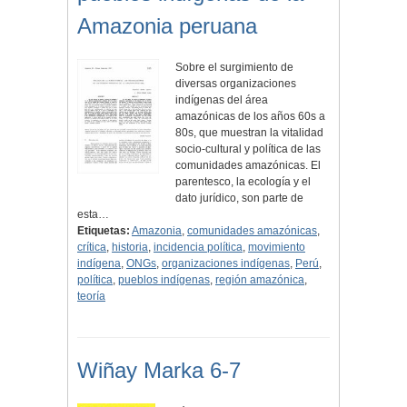
Amazonia peruana
Sobre el surgimiento de
diversas organizaciones
indígenas del área
amazónicas de los años 60s a
80s, que muestran la vitalidad
socio-cultural y política de las
comunidades amazónicas. El
parentesco, la ecología y el
dato jurídico, son parte de
esta…
Etiquetas:
Amazonia
,
comunidades amazónicas
,
crítica
,
historia
,
incidencia política
,
movimiento
indígena
,
ONGs
,
organizaciones indígenas
,
Perú
,
política
,
pueblos indígenas
,
región amazónica
,
teoría
Wiñay Marka 6-7