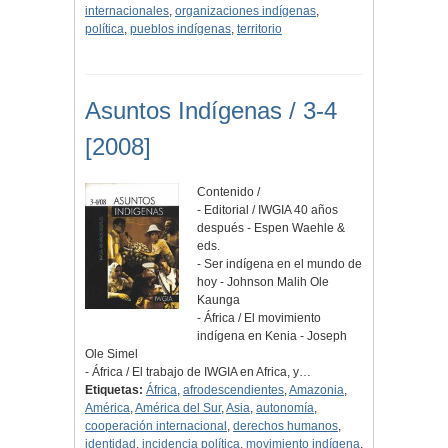
internacionales
,
organizaciones indígenas
,
política
,
pueblos indígenas
,
territorio
Asuntos Indígenas / 3-4
[2008]
Contenido /
- Editorial / IWGIA 40 años
después - Espen Waehle &
eds.
- Ser indígena en el mundo de
hoy - Johnson Malih Ole
Kaunga
- África / El movimiento
indígena en Kenia - Joseph
Ole Simel
- África / El trabajo de IWGIA en Africa, y…
Etiquetas:
África
,
afrodescendientes
,
Amazonia
,
América
,
América del Sur
,
Asia
,
autonomía
,
cooperación internacional
,
derechos humanos
,
identidad
,
incidencia política
,
movimiento indígena
,