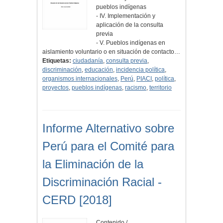
pueblos indígenas
- IV. Implementación y
aplicación de la consulta
previa
- V. Pueblos indígenas en
aislamiento voluntario o en situación de contacto…
Etiquetas:
ciudadanía
,
consulta previa
,
discriminación
,
educación
,
incidencia política
,
organismos internacionales
,
Perú
,
PIACI
,
política
,
proyectos
,
pueblos indígenas
,
racismo
,
territorio
Informe Alternativo sobre
Perú para el Comité para
la Eliminación de la
Discriminación Racial -
CERD [2018]
Contenido /