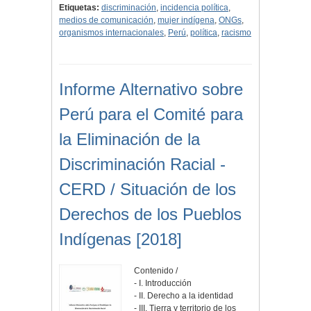
Etiquetas:
discriminación
,
incidencia política
,
medios de comunicación
,
mujer indígena
,
ONGs
,
organismos internacionales
,
Perú
,
política
,
racismo
Informe Alternativo sobre
Perú para el Comité para
la Eliminación de la
Discriminación Racial -
CERD / Situación de los
Derechos de los Pueblos
Indígenas [2018]
Contenido /
- I. Introducción
- II. Derecho a la identidad
- III. Tierra y territorio de los