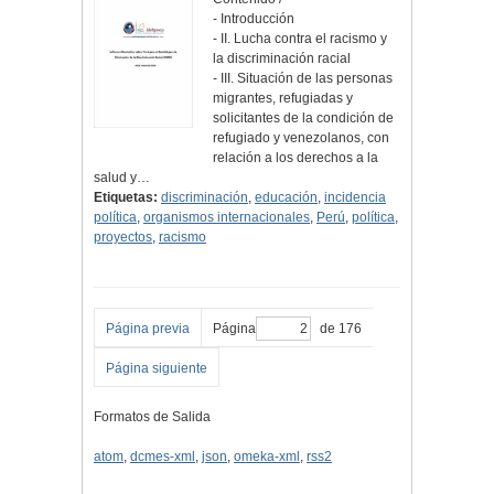
- Introducción
- II. Lucha contra el racismo y
la discriminación racial
- III. Situación de las personas
migrantes, refugiadas y
solicitantes de la condición de
refugiado y venezolanos, con
relación a los derechos a la
salud y…
Etiquetas:
discriminación
,
educación
,
incidencia
política
,
organismos internacionales
,
Perú
,
política
,
proyectos
,
racismo
Página previa
Página
de 176
Página siguiente
Formatos de Salida
atom
,
dcmes-xml
,
json
,
omeka-xml
,
rss2