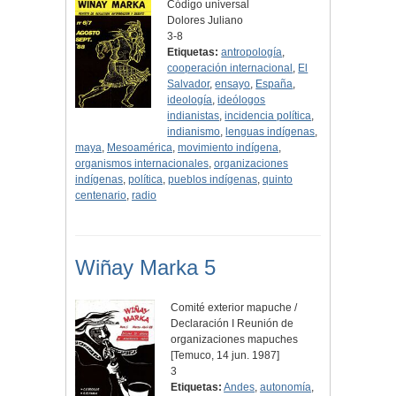
Código universal
Dolores Juliano
3-8
Etiquetas:
antropología
,
cooperación internacional
,
El
Salvador
,
ensayo
,
España
,
ideología
,
ideólogos
indianistas
,
incidencia política
,
indianismo
,
lenguas indígenas
,
maya
,
Mesoamérica
,
movimiento indígena
,
organismos internacionales
,
organizaciones
indígenas
,
política
,
pueblos indígenas
,
quinto
centenario
,
radio
Wiñay Marka 5
Comité exterior mapuche /
Declaración I Reunión de
organizaciones mapuches
[Temuco, 14 jun. 1987]
3
Etiquetas:
Andes
,
autonomía
,