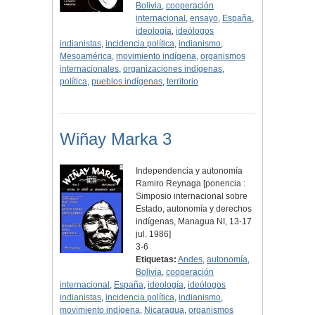
Bolivia
,
cooperación
internacional
,
ensayo
,
España
,
ideología
,
ideólogos
indianistas
,
incidencia política
,
indianismo
,
Mesoamérica
,
movimiento indígena
,
organismos
internacionales
,
organizaciones indígenas
,
política
,
pueblos indígenas
,
territorio
Wiñay Marka 3
Independencia y autonomía
Ramiro Reynaga [ponencia :
Simposio internacional sobre
Estado, autonomía y derechos
indígenas, Managua NI, 13-17
jul. 1986]
3-6
Etiquetas:
Andes
,
autonomía
,
Bolivia
,
cooperación
internacional
,
España
,
ideología
,
ideólogos
indianistas
,
incidencia política
,
indianismo
,
movimiento indígena
,
Nicaragua
,
organismos