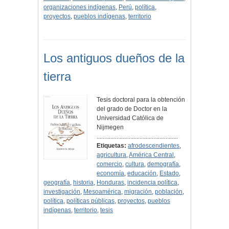
organizaciones indígenas
,
Perú
,
política
,
proyectos
,
pueblos indígenas
,
territorio
Los antiguos dueños de la
tierra
Tesis doctoral para la obtención
del grado de Doctor en la
Universidad Católica de
Nijmegen
.....................................................
Etiquetas:
afrodescendientes
,
agricultura
,
América Central
,
comercio
,
cultura
,
demografía
,
economía
,
educación
,
Estado
,
geografía
,
historia
,
Honduras
,
incidencia política
,
investigación
,
Mesoamérica
,
migración
,
población
,
política
,
políticas públicas
,
proyectos
,
pueblos
indígenas
,
territorio
,
tesis