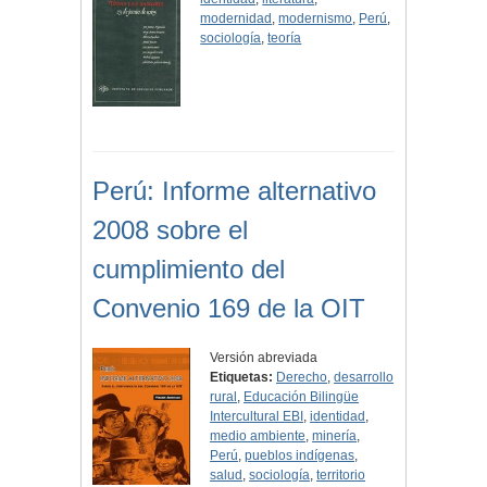
modernidad
,
modernismo
,
Perú
,
sociología
,
teoría
Perú: Informe alternativo
2008 sobre el
cumplimiento del
Convenio 169 de la OIT
Versión abreviada
Etiquetas:
Derecho
,
desarrollo
rural
,
Educación Bilingüe
Intercultural EBI
,
identidad
,
medio ambiente
,
minería
,
Perú
,
pueblos indígenas
,
salud
,
sociología
,
territorio