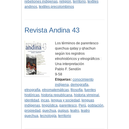
rebeliones indígenas
,
religión
,
territorio
,
textiles
andinos
,
textiles precolombinos
Revista Andina 43
Los términos de parentesco
quechua qatay y qhachun
según los registros
etnohistóricos y etnográficos :
Una interpretación
Pablo F. Sendón
9-58
Etiquetas:
conocimiento
indígena
,
demografía
,
etnografía
,
etnomatemáticas
,
filosofía
,
fuentes
históricas
,
historia republicana
,
historia virreinal
,
identidad
,
incas
,
lengua y sociedad
,
lenguas
indígenas
,
lingüística
,
parentesco
,
Perú
,
población
,
propiedad
,
quechua
,
quipus
,
teatro
,
teatro
quechua
,
tecnología
,
territorio