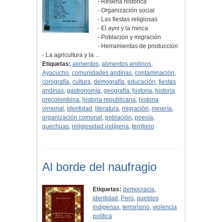
- Reseña histórica
- Organización social
- Las fiestas religiosas
- El ayni y la minca
- Población y migración
- Herramientas de producción
- La agricultura y la…
Etiquetas:
alimentos
,
alimentos andinos
,
Ayacucho
,
comunidades andinas
,
contaminación
,
corografía
,
cultura
,
demografía
,
educación
,
fiestas
andinas
,
gastronomía
,
geografía
,
historia
,
historia
precolombina
,
historia republicana
,
historia
virreinal
,
identidad
,
literatura
,
migración
,
minería
,
organización comunal
,
población
,
poesía
,
quechuas
,
religiosidad indígena
,
territorio
Al borde del naufragio
Etiquetas:
democracia
,
identidad
,
Perú
,
pueblos
indígenas
,
terrorismo
,
violencia
política