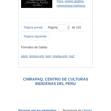
Perú
,
región andina
,
religiosidad indígena
Página previa
Página
de 102
Página siguiente
Formatos de Salida
atom
,
dcmes-xml
,
json
,
omeka-xml
,
rss2
CHIRAPAQ, CENTRO DE CULTURAS
INDIGENAS DEL PERU
.
Navegar por los elementos
Tecnología de
Omeka
.