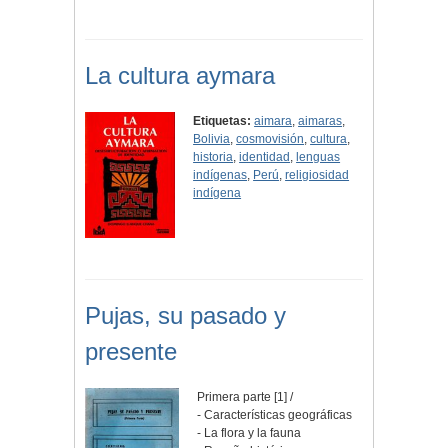
La cultura aymara
Etiquetas:
aimara
,
aimaras
,
Bolivia
,
cosmovisión
,
cultura
,
historia
,
identidad
,
lenguas
indígenas
,
Perú
,
religiosidad
indígena
Pujas, su pasado y
presente
Primera parte [1] /
- Características geográficas
- La flora y la fauna