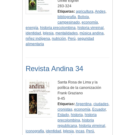
Ulrike Eigner
283-324
Etiquetas:
agricultura
,
Andes
,
bibliografía
,
Bolivia
,
campesinado
,
economía
,
energía
,
historia precolombina
,
historia virreinal
,
identidad
,
Iglesia
,
mentalidades
,
música andina
,
niñez indígena
,
nutrición
,
Perú
,
seguridad
alimentaria
Revista Andina 34
Santa Rosa de Lima y la
política de la canonización
Frank Graziano
9-45
Etiquetas:
Argentina
,
ciudades
,
cronistas
,
economía
,
Ecuador
,
Estado
,
historia
,
historia
precolombina
,
historia
republicana
,
historia virreinal
,
iconografía
,
identidad
,
Iglesia
,
incas
,
Perú
,