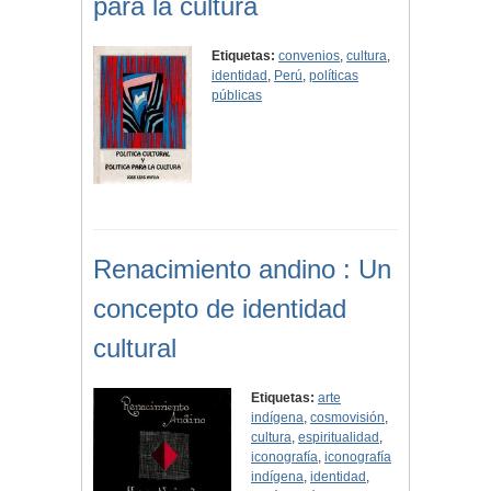
para la cultura
Etiquetas:
convenios
,
cultura
,
identidad
,
Perú
,
políticas
públicas
Renacimiento andino : Un
concepto de identidad
cultural
Etiquetas:
arte
indígena
,
cosmovisión
,
cultura
,
espiritualidad
,
iconografía
,
iconografía
indígena
,
identidad
,