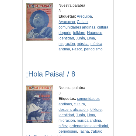
Nuestra palabra
3
Etiquetas:
Arequipa
,
Ayacucho
,
Callao
,
comunidades andinas
,
cultura
,
deporte
,
folklore
,
Huánuco
,
identidad
,
Junín
,
Lima
,
migración
,
música
,
música
andina
,
Pasco
,
periodismo
¡Hola Paisa! / 8
Nuestra palabra
3
Etiquetas:
comunidades
andinas
,
cultura
,
descentralización
,
folklore
,
identidad
,
Junín
,
Lima
,
migración
,
música andina
,
niñez
,
ordenamiento territorial
,
periodismo
,
Tacna
,
trabajo