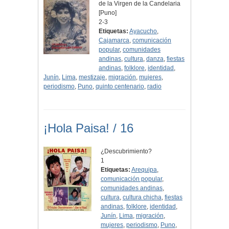
de la Virgen de la Candelaria
[Puno]
2-3
Etiquetas:
Ayacucho
,
Cajamarca
,
comunicación
popular
,
comunidades
andinas
,
cultura
,
danza
,
fiestas
andinas
,
folklore
,
identidad
,
Junín
,
Lima
,
mestizaje
,
migración
,
mujeres
,
periodismo
,
Puno
,
quinto centenario
,
radio
¡Hola Paisa! / 16
¿Descubrimiento?
1
Etiquetas:
Arequipa
,
comunicación popular
,
comunidades andinas
,
cultura
,
cultura chicha
,
fiestas
andinas
,
folklore
,
identidad
,
Junín
,
Lima
,
migración
,
mujeres
,
periodismo
,
Puno
,