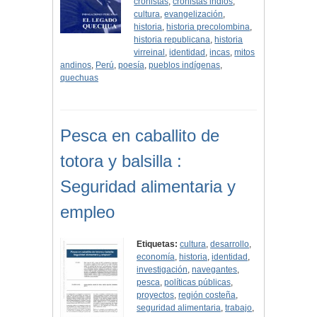
cronistas
,
cronistas indios
,
cultura
,
evangelización
,
historia
,
historia precolombina
,
historia republicana
,
historia
virreinal
,
identidad
,
incas
,
mitos
andinos
,
Perú
,
poesía
,
pueblos indígenas
,
quechuas
Pesca en caballito de
totora y balsilla :
Seguridad alimentaria y
empleo
Etiquetas:
cultura
,
desarrollo
,
economía
,
historia
,
identidad
,
investigación
,
navegantes
,
pesca
,
políticas públicas
,
proyectos
,
región costeña
,
seguridad alimentaria
,
trabajo
,