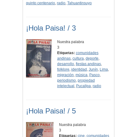
quinto centenario
,
radio
,
Tahuantinsuyo
¡Hola Paisa! / 3
Nuestra palabra
3
Etiquetas:
comunidades
andinas
,
cultura
,
deporte
,
desarrollo
,
fiestas andinas
,
folklore
,
identidad
,
Junín
,
Lima
,
migración
,
música
,
Pasco
,
periodismo
,
propiedad
intelectual
,
Pucallpa
,
radio
¡Hola Paisa! / 5
Nuestra palabra
3
Etiquetas:
cine
,
comunidades