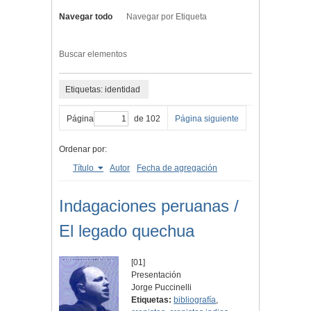
Navegar todo
Navegar por Etiqueta
Buscar elementos
Etiquetas: identidad
Página
de 102
Página siguiente
Ordenar por:
Título
Autor
Fecha de agregación
Indagaciones peruanas /
El legado quechua
[01]
Presentación
Jorge Puccinelli
Etiquetas:
bibliografía
,