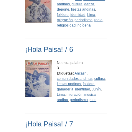
andinas
,
cultura
,
danza
,
deporte
,
fiestas andinas
,
folklore
,
identidad
,
Lima
,
migración
,
periodismo
,
radio
,
religiosidad indígena
¡Hola Paisa! / 6
Nuestra palabra
3
Etiquetas:
Ancash
,
comunidades andinas
,
cultura
,
fiestas andinas
,
folklore
,
ganadería
,
identidad
,
Junín
,
Lima
,
migración
,
música
andina
,
periodismo
,
ritos
¡Hola Paisa! / 7