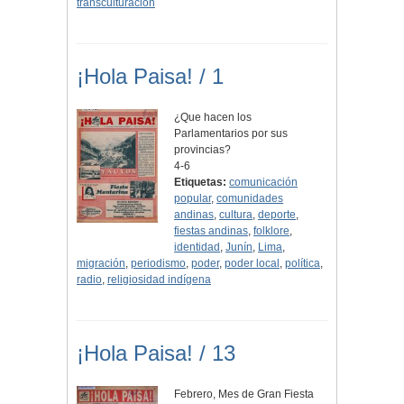
transculturación
¡Hola Paisa! / 1
¿Que hacen los
Parlamentarios por sus
provincias?
4-6
Etiquetas:
comunicación
popular
,
comunidades
andinas
,
cultura
,
deporte
,
fiestas andinas
,
folklore
,
identidad
,
Junín
,
Lima
,
migración
,
periodismo
,
poder
,
poder local
,
política
,
radio
,
religiosidad indígena
¡Hola Paisa! / 13
Febrero, Mes de Gran Fiesta