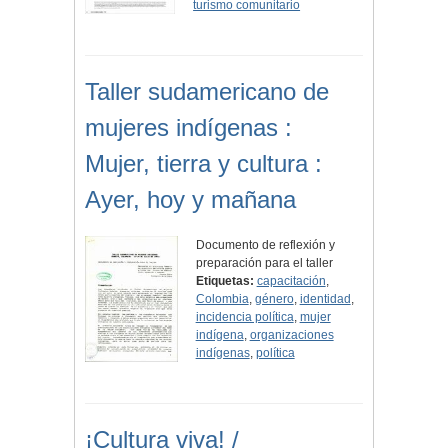
turismo comunitario
Taller sudamericano de
mujeres indígenas :
Mujer, tierra y cultura :
Ayer, hoy y mañana
Documento de reflexión y
preparación para el taller
Etiquetas:
capacitación
,
Colombia
,
género
,
identidad
,
incidencia política
,
mujer
indígena
,
organizaciones
indígenas
,
política
¡Cultura viva! /