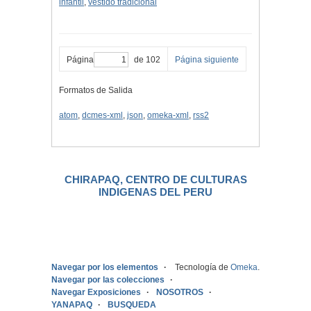
infantil
,
vestido tradicional
Página
de 102
Página siguiente
Formatos de Salida
atom
,
dcmes-xml
,
json
,
omeka-xml
,
rss2
CHIRAPAQ, CENTRO DE CULTURAS
INDIGENAS DEL PERU
.
Navegar por los elementos
Tecnología de
Omeka
.
Navegar por las colecciones
Navegar Exposiciones
NOSOTROS
YANAPAQ
BUSQUEDA