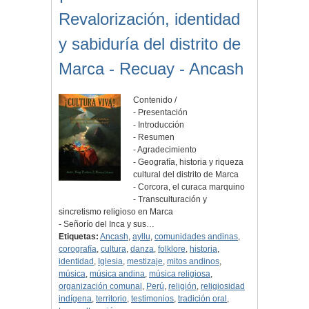
Revalorización, identidad
y sabiduría del distrito de
Marca - Recuay - Ancash
Contenido /
- Presentación
- Introducción
- Resumen
- Agradecimiento
- Geografía, historia y riqueza
cultural del distrito de Marca
- Corcora, el curaca marquino
- Transculturación y
sincretismo religioso en Marca
- Señorío del Inca y sus…
Etiquetas:
Ancash
,
ayllu
,
comunidades andinas
,
corografía
,
cultura
,
danza
,
folklore
,
historia
,
identidad
,
Iglesia
,
mestizaje
,
mitos andinos
,
música
,
música andina
,
música religiosa
,
organización comunal
,
Perú
,
religión
,
religiosidad
indígena
,
territorio
,
testimonios
,
tradición oral
,