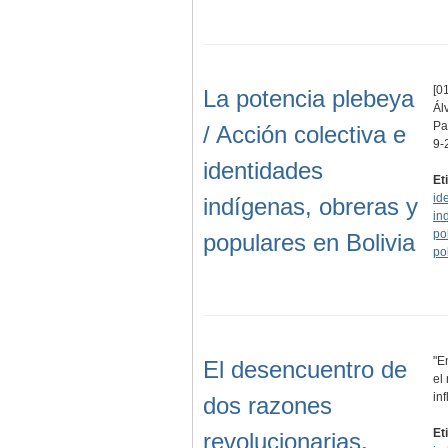
[01
La potencia plebeya
Ál
Pa
/ Acción colectiva e
9-
identidades
Et
id
indígenas, obreras y
in
pol
populares en Bolivia
pol
"E
El desencuentro de
el
in
dos razones
Et
revolucionarias.