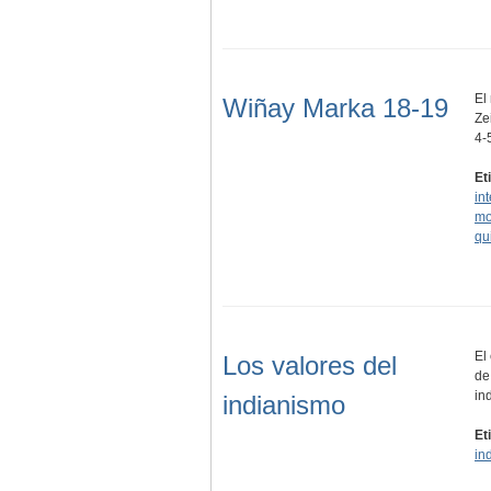
El
Wiñay Marka 18-19
Ze
4-
Et
in
mo
qu
El
Los valores del
de
in
indianismo
Et
in