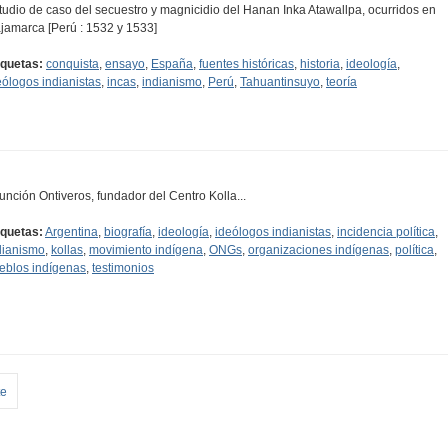
tudio de caso del secuestro y magnicidio del Hanan Inka Atawallpa, ocurridos en
jamarca [Perú : 1532 y 1533]
iquetas:
conquista
,
ensayo
,
España
,
fuentes históricas
,
historia
,
ideología
,
eólogos indianistas
,
incas
,
indianismo
,
Perú
,
Tahuantinsuyo
,
teoría
unción Ontiveros, fundador del Centro Kolla...
iquetas:
Argentina
,
biografía
,
ideología
,
ideólogos indianistas
,
incidencia política
,
dianismo
,
kollas
,
movimiento indígena
,
ONGs
,
organizaciones indígenas
,
política
,
eblos indígenas
,
testimonios
te