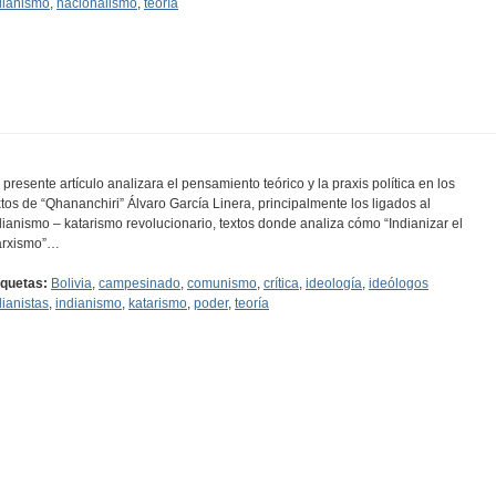
dianismo
,
nacionalismo
,
teoría
l presente artículo analizara el pensamiento teórico y la praxis política en los
xtos de “Qhananchiri” Álvaro García Linera, principalmente los ligados al
dianismo – katarismo revolucionario, textos donde analiza cómo “Indianizar el
rxismo”…
iquetas:
Bolivia
,
campesinado
,
comunismo
,
crítica
,
ideología
,
ideólogos
dianistas
,
indianismo
,
katarismo
,
poder
,
teoría