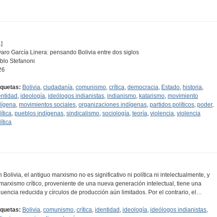
]
varo García Linera: pensando Bolivia entre dos siglos
blo Stefanoni
26
iquetas:
Bolivia
,
ciudadanía
,
comunismo
,
crítica
,
democracia
,
Estado
,
historia
,
entidad
,
ideología
,
ideólogos indianistas
,
indianismo
,
katarismo
,
movimiento
dígena
,
movimientos sociales
,
organizaciones indígenas
,
partidos políticos
,
poder
,
ítica
,
pueblos indígenas
,
sindicalismo
,
sociología
,
teoría
,
violencia
,
violencia
ítica
n Bolivia, el antiguo marxismo no es significativo ni política ni intelectualmente, y
 marxismo crítico, proveniente de una nueva generación intelectual, tiene una
fluencia reducida y círculos de producción aún limitados. Por el contrario, el…
iquetas:
Bolivia
,
comunismo
,
crítica
,
identidad
,
ideología
,
ideólogos indianistas
,