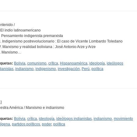
ntenido /
I. El indio latinoamericano
II. Pensamiento indigenista premarxista
III. Indigenismo postrevolucionario : El caso de Vicente Lombardo Toledano
IV. Marxismo y realidad boliviana : José Antonio Arze y Arze
V. Marxismo…
iquetas:
Bolivia
,
comunismo
,
crítica
,
Hispanoamérica
,
ideología
,
ideólogos
dianistas
,
indianismo
,
indigenismo
,
investigación
,
Perú
,
política
]
estra América / Marxismo e indianismo
iquetas:
Bolivia
,
crítica
,
ideología
,
ideólogos indianistas
,
indianismo
,
movimiento
dígena
,
partidos políticos
,
poder
,
política