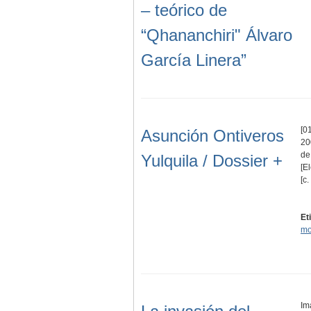
– teórico de
“Qhananchiri" Álvaro
García Linera”
[01
Asunción Ontiveros
20
de
Yulquila / Dossier +
[E
[c
Et
mo
Im