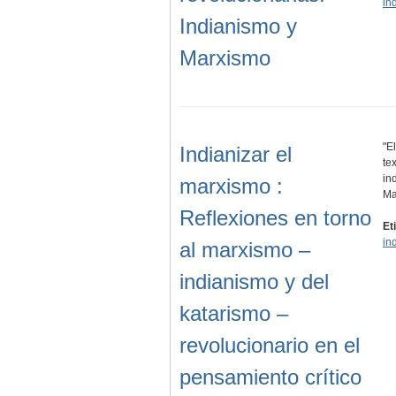
in
Indianismo y
Marxismo
"E
Indianizar el
te
in
marxismo :
Ma
Reflexiones en torno
Et
in
al marxismo –
indianismo y del
katarismo –
revolucionario en el
pensamiento crítico