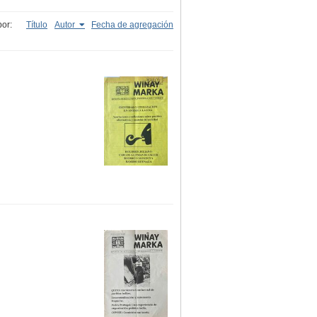
or:
Título
Autor
Fecha de agregación