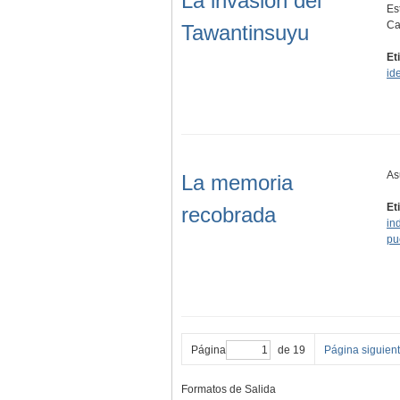
La invasión del
Es
Ca
Tawantinsuyu
Et
id
As
La memoria
Et
recobrada
in
pu
Página
de 19
Página siguien
Formatos de Salida