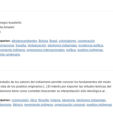
 negro brasileño
ila Amador
5
iquetas:
afrodescendientes
,
Bolivia
,
Brasil
,
colonialismo
,
cooperación
ternacional
,
España
,
globalización
,
ideólogos indianistas
,
incidencia política
,
vimiento indígena
,
organismos internacionales
,
política
,
pueblos indígenas
,
into centenario
 estudio de los valores del indianismo permite conocer los fundamentos del modo
 vida de los pueblos originarios [...] El interés por exponer las virtudes teóricas del
dianismo tiene como cometido trascender su interpretación sólo ideológica al…
iquetas:
cosmovisión
,
ética
,
filosofía
,
historia
,
ideología
,
ideólogos indianistas
,
dianismo
,
México
,
movimiento indígena
,
organización comunal
,
pueblos indígenas