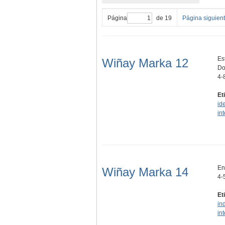
Página
de 19
Página siguien
Es
Wiñay Marka 12
Do
4-
Et
id
in
En
Wiñay Marka 14
4-
Et
in
in