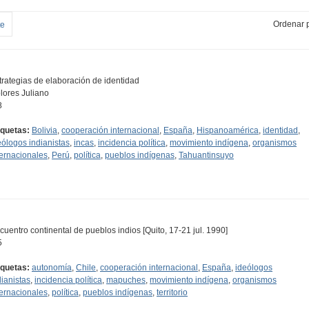
Ordenar p
te
trategias de elaboración de identidad
lores Juliano
8
iquetas:
Bolivia
,
cooperación internacional
,
España
,
Hispanoamérica
,
identidad
,
eólogos indianistas
,
incas
,
incidencia política
,
movimiento indígena
,
organismos
ternacionales
,
Perú
,
política
,
pueblos indígenas
,
Tahuantinsuyo
cuentro continental de pueblos indios [Quito, 17-21 jul. 1990]
5
iquetas:
autonomía
,
Chile
,
cooperación internacional
,
España
,
ideólogos
dianistas
,
incidencia política
,
mapuches
,
movimiento indígena
,
organismos
ternacionales
,
política
,
pueblos indígenas
,
territorio