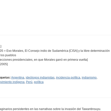
]
05 = Evo Morales, El Consejo indio de Sudamérica [CISA] y la libre determinación
 los pueblos
lecciones presidenciales, en que Morales ganó en primera vuelta]
. 2005]
iquetas:
Argentina
,
ideólogos indianistas
,
incidencia política
,
indianismo
,
vimiento indígena
,
Perú
,
política
aginarios persistentes en las narrativas sobre la invasión del Tawantinsuyu.