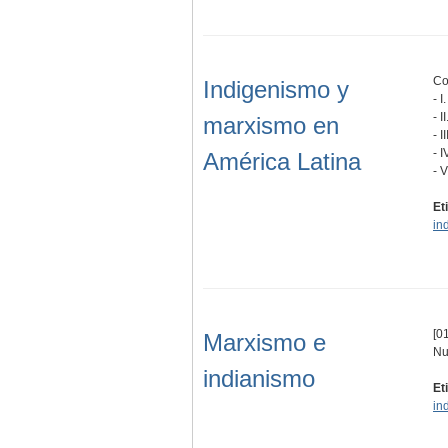
Co
Indigenismo y
- 
- 
marxismo en
- 
- 
América Latina
- 
Et
in
[01
Marxismo e
Nu
indianismo
Et
in