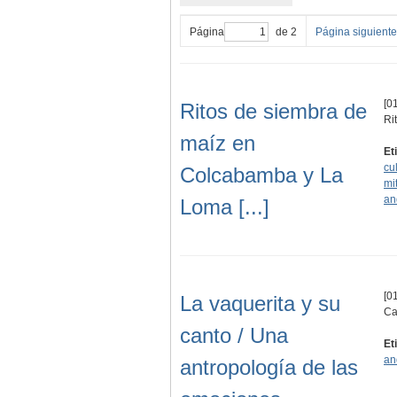
Página
de 2
Página siguiente
[01
Ritos de siembra de
Ri
maíz en
Et
cu
Colcabamba y La
mi
an
Loma [...]
[01
La vaquerita y su
Ca
canto / Una
Et
an
antropología de las