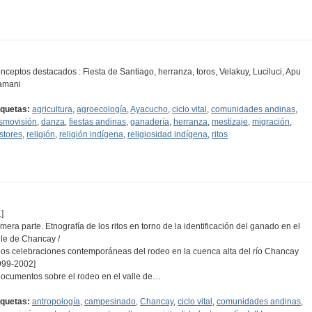
nceptos destacados : Fiesta de Santiago, herranza, toros, Velakuy, Luciluci, Apu
mani
iquetas:
agricultura
,
agroecología
,
Ayacucho
,
ciclo vital
,
comunidades andinas
,
smovisión
,
danza
,
fiestas andinas
,
ganadería
,
herranza
,
mestizaje
,
migración
,
stores
,
religión
,
religión indígena
,
religiosidad indígena
,
ritos
]
imera parte. Etnografía de los ritos en torno de la identificación del ganado en el
lle de Chancay /
Dos celebraciones contemporáneas del rodeo en la cuenca alta del río Chancay
999-2002]
Documentos sobre el rodeo en el valle de…
iquetas:
antropología
,
campesinado
,
Chancay
,
ciclo vital
,
comunidades andinas
,