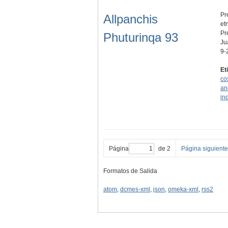
Pr
Allpanchis
et
Pr
Phuturinqa 93
Ju
9-
Et
co
an
in
Página
de 2
Página siguiente
Formatos de Salida
atom
,
dcmes-xml
,
json
,
omeka-xml
,
rss2