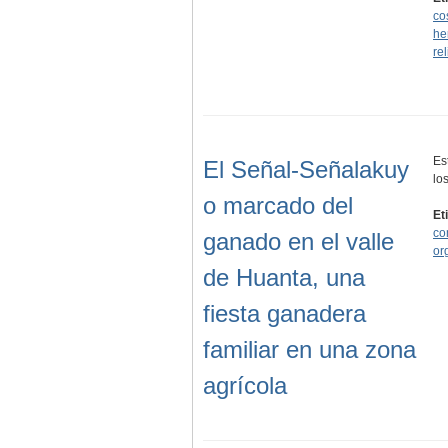
co
he
re
Es
El Señal-Señalakuy
lo
o marcado del
Et
co
ganado en el valle
or
de Huanta, una
fiesta ganadera
familiar en una zona
agrícola