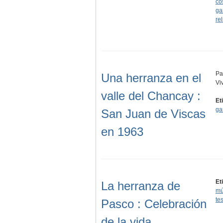
co
ga
re
Pa
Una herranza en el
Vi
valle del Chancay :
Et
ga
San Juan de Viscas
en 1963
Et
La herranza de
mú
te
Pasco : Celebración
de la vida