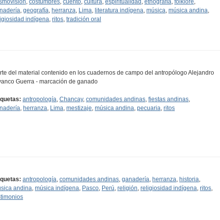
smovisión
,
costumbres
,
cuento
,
cultura
,
espiritualidad
,
etnografía
,
folklore
,
nadería
,
geografía
,
herranza
,
Lima
,
literatura indígena
,
música
,
música andina
,
ligiosidad indígena
,
ritos
,
tradición oral
rte del material contenido en los cuadernos de campo del antropólogo Alejandro
vanco Guerra - marcación de ganado
iquetas:
antropología
,
Chancay
,
comunidades andinas
,
fiestas andinas
,
nadería
,
herranza
,
Lima
,
mestizaje
,
música andina
,
pecuaria
,
ritos
iquetas:
antropología
,
comunidades andinas
,
ganadería
,
herranza
,
historia
,
sica andina
,
música indígena
,
Pasco
,
Perú
,
religión
,
religiosidad indígena
,
ritos
,
stimonios