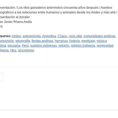
esentación / Los ritos ganaderos amerindios cincuenta años después / Asedios
nográficos a las relaciones entre humanos y animales desde los Andes y más allá /
esentación al dossier
an Javier Rivera Andía
24
iquetas:
Andes
,
antropología
,
Argentina
,
Chaco
,
ciclo vital
,
comunidades andinas
,
smovisión
,
etnografía
,
fiestas andinas
,
herranza
,
historia
,
mestizaje
,
música
dina
,
pecuaria
,
Perú
,
pueblos indígenas
,
religión
,
religión indígena
,
religiosidad
dígena
,
ritos
,
sincretismo