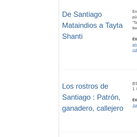
En
De Santiago
pú
“T
Mataindios a Tayta
ti
Shanti
Et
an
cul
[01
Los rostros de
1.
Santiago : Patrón,
Et
Ju
ganadero, callejero