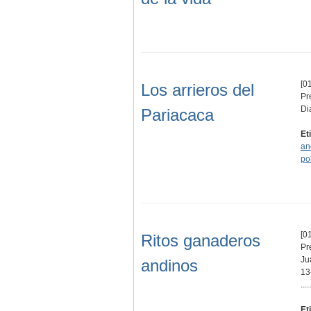
[01
Los arrieros del
Pr
Di
Pariacaca
Et
an
po
[01
Ritos ganaderos
Pr
Ju
andinos
13
.....
Et