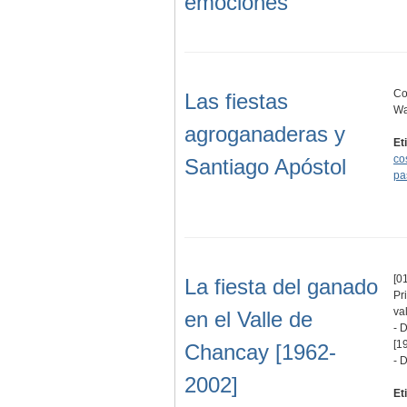
emociones
Co
Las fiestas
Wa
agroganaderas y
Et
co
Santiago Apóstol
pa
[01
La fiesta del ganado
Pr
va
en el Valle de
- 
[1
Chancay [1962-
- 
2002]
Et