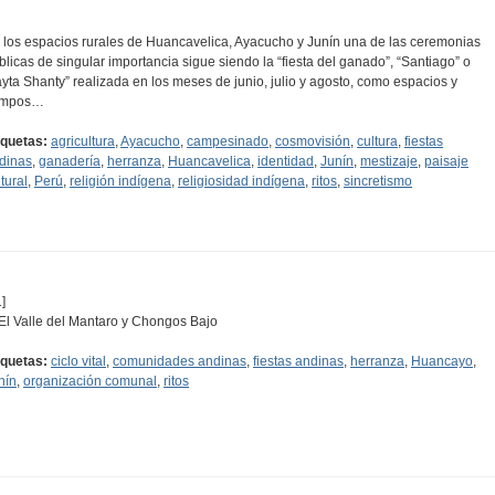
 los espacios rurales de Huancavelica, Ayacucho y Junín una de las ceremonias
blicas de singular importancia sigue siendo la “fiesta del ganado”, “Santiago” o
ayta Shanty” realizada en los meses de junio, julio y agosto, como espacios y
empos…
iquetas:
agricultura
,
Ayacucho
,
campesinado
,
cosmovisión
,
cultura
,
fiestas
dinas
,
ganadería
,
herranza
,
Huancavelica
,
identidad
,
Junín
,
mestizaje
,
paisaje
tural
,
Perú
,
religión indígena
,
religiosidad indígena
,
ritos
,
sincretismo
]
 El Valle del Mantaro y Chongos Bajo
iquetas:
ciclo vital
,
comunidades andinas
,
fiestas andinas
,
herranza
,
Huancayo
,
nín
,
organización comunal
,
ritos