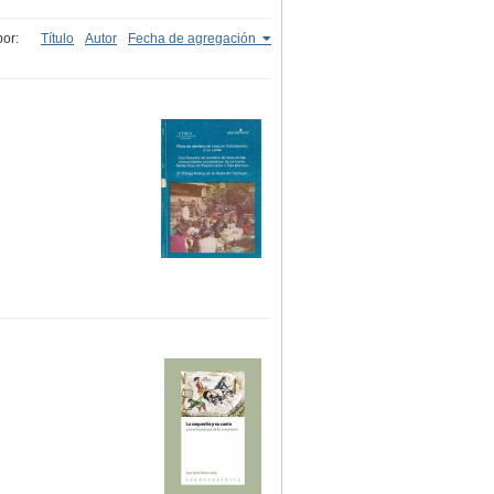
or:
Título
Autor
Fecha de agregación