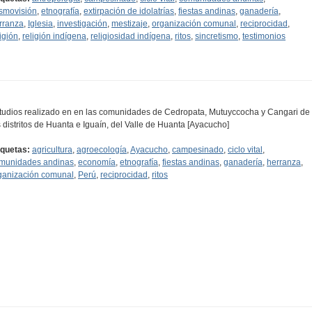
smovisión
,
etnografía
,
extirpación de idolatrías
,
fiestas andinas
,
ganadería
,
rranza
,
Iglesia
,
investigación
,
mestizaje
,
organización comunal
,
reciprocidad
,
ligión
,
religión indígena
,
religiosidad indígena
,
ritos
,
sincretismo
,
testimonios
tudios realizado en en las comunidades de Cedropata, Mutuyccocha y Cangari de
s distritos de Huanta e Iguaín, del Valle de Huanta [Ayacucho]
iquetas:
agricultura
,
agroecología
,
Ayacucho
,
campesinado
,
ciclo vital
,
munidades andinas
,
economía
,
etnografía
,
fiestas andinas
,
ganadería
,
herranza
,
ganización comunal
,
Perú
,
reciprocidad
,
ritos