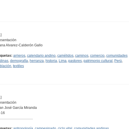
]
esentación
ana Alvarez-Calderón Gallo
iquetas:
arrieros
,
calendario andino
,
camélidos
,
caminos
,
comercio
,
comunidades
dinas
,
demografía
,
herranza
,
historia
,
Lima
,
pastores
,
patrimonio cultural
,
Perú
,
blación
,
textiles
]
esentación
an José García Miranda
-16
......................................
iquetas:
antropología
,
campesinado
,
ciclo vital
,
comunidades andinas
,