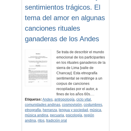
sentimientos trágicos. El
tema del amor en algunas
canciones rituales
ganaderas de los Andes
Se trata de describir el mundo
emocional de los participantes
en los rituales ganaderos de la
sierra de Lima [valle de
Chancay]. Esta etnografía
sentimental se restringe a un
corpus de canciones
recopiladas por el autor, a
fines de los años 60s.…
Etiquetas:
Andes
,
antropología
,
ciclo vital
,
comunidades andinas
,
cosmovisión
,
costumbres
,
etnografía
,
herranza
,
lengua y sociedad
,
música
,
música andina
,
pecuaria
,
psicología
,
región
andina
,
ritos
,
tradición oral