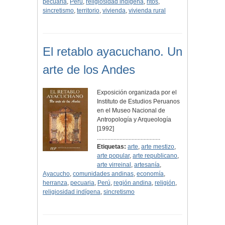
pecuaria
,
Perú
,
religiosidad indígena
,
ritos
,
sincretismo
,
territorio
,
vivienda
,
vivienda rural
El retablo ayacuchano. Un
arte de los Andes
Exposición organizada por el
Instituto de Estudios Peruanos
en el Museo Nacional de
Antropología y Arqueología
[1992]
..........................................
Etiquetas:
arte
,
arte mestizo
,
arte popular
,
arte republicano
,
arte virreinal
,
artesanía
,
Ayacucho
,
comunidades andinas
,
economía
,
herranza
,
pecuaria
,
Perú
,
región andina
,
religión
,
religiosidad indígena
,
sincretismo