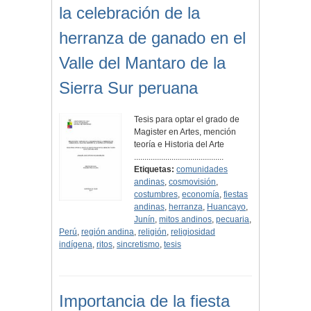
la celebración de la
herranza de ganado en el
Valle del Mantaro de la
Sierra Sur peruana
Tesis para optar el grado de
Magister en Artes, mención
teoría e Historia del Arte
...........................................
Etiquetas:
comunidades
andinas
,
cosmovisión
,
costumbres
,
economía
,
fiestas
andinas
,
herranza
,
Huancayo
,
Junín
,
mitos andinos
,
pecuaria
,
Perú
,
región andina
,
religión
,
religiosidad
indígena
,
ritos
,
sincretismo
,
tesis
Importancia de la fiesta