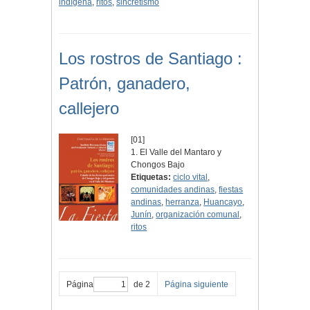
indígena
,
ritos
,
sincretismo
Los rostros de Santiago :
Patrón, ganadero,
callejero
[01]
1. El Valle del Mantaro y
Chongos Bajo
Etiquetas:
ciclo vital
,
comunidades andinas
,
fiestas
andinas
,
herranza
,
Huancayo
,
Junín
,
organización comunal
,
ritos
Página
de 2
Página siguiente