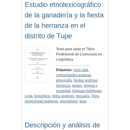
Estudio etnolexicográfico
de la ganadería y la fiesta
de la herranza en el
distrito de Tupe
Tesis para optar el Título
Profesional de Licenciada en
Lingüística
........................................
Etiquetas:
ciclo vital
,
comunidades andinas
,
etnografía
,
fiestas andinas
,
herranza
,
jaqaru
,
lengua y
sociedad
,
lenguas indígenas
,
Lima
,
lingüística
,
mitos andinos
,
pecuaria
,
Perú
,
religiosidad indígena
,
sincretismo
,
tesis
Descripción y análisis de