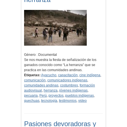
Género : Documental
Se nos muestra la fiesta de señalización de los
ganados conocido como “La herranza” que se
practica en las comunidades andinas.
Etiquetas:
Ayacucho
,
capacitación
,
cine indígena
,
comunicación
,
comunicadores indígenas
,
comunidades andinas
,
costumbres
,
formación
audiovisual
,
herranza
,
jóvenes indígenas
,
pecuaria
,
Perú
,
proyectos
,
pueblos indígenas
,
quechuas
,
tecnología
,
testimonios
,
video
Pasiones devoradoras y