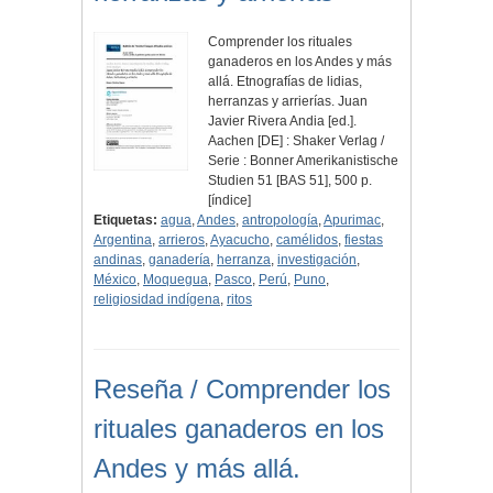
Comprender los rituales
ganaderos en los Andes y más
allá. Etnografías de lidias,
herranzas y arrierías. Juan
Javier Rivera Andia [ed.].
Aachen [DE] : Shaker Verlag /
Serie : Bonner Amerikanistische
Studien 51 [BAS 51], 500 p.
[índice]
Etiquetas:
agua
,
Andes
,
antropología
,
Apurimac
,
Argentina
,
arrieros
,
Ayacucho
,
camélidos
,
fiestas
andinas
,
ganadería
,
herranza
,
investigación
,
México
,
Moquegua
,
Pasco
,
Perú
,
Puno
,
religiosidad indígena
,
ritos
Reseña / Comprender los
rituales ganaderos en los
Andes y más allá.