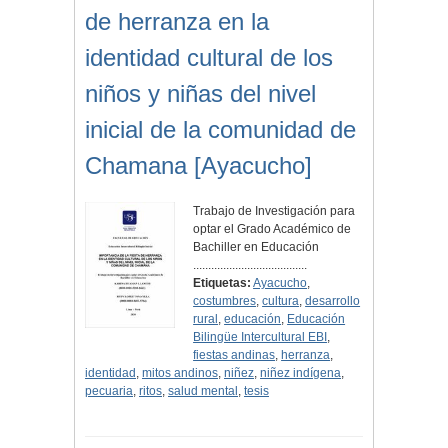
de herranza en la
identidad cultural de los
niños y niñas del nivel
inicial de la comunidad de
Chamana [Ayacucho]
Trabajo de Investigación para
optar el Grado Académico de
Bachiller en Educación
......................................
Etiquetas:
Ayacucho
,
costumbres
,
cultura
,
desarrollo
rural
,
educación
,
Educación
Bilingüe Intercultural EBI
,
fiestas andinas
,
herranza
,
identidad
,
mitos andinos
,
niñez
,
niñez indígena
,
pecuaria
,
ritos
,
salud mental
,
tesis