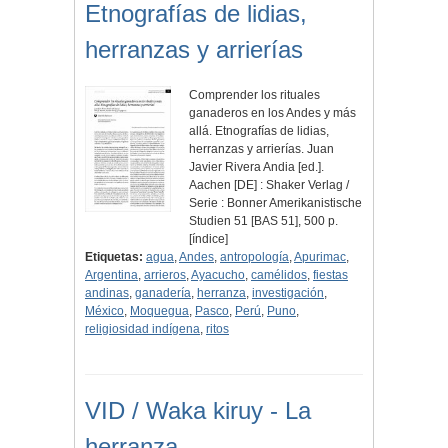
Etnografías de lidias,
herranzas y arrierías
Comprender los rituales
ganaderos en los Andes y más
allá. Etnografías de lidias,
herranzas y arrierías. Juan
Javier Rivera Andia [ed.].
Aachen [DE] : Shaker Verlag /
Serie : Bonner Amerikanistische
Studien 51 [BAS 51], 500 p.
[índice]
Etiquetas:
agua
,
Andes
,
antropología
,
Apurimac
,
Argentina
,
arrieros
,
Ayacucho
,
camélidos
,
fiestas
andinas
,
ganadería
,
herranza
,
investigación
,
México
,
Moquegua
,
Pasco
,
Perú
,
Puno
,
religiosidad indígena
,
ritos
VID / Waka kiruy - La
herranza