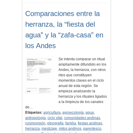
Comparaciones entre la
herranza, la “fiesta del
agua” y la “zafa-casa” en
los Andes
Se intenta comparar un ritual
ampliamente difundido en los
Andes, la herranza, con otros
ritos que constituyen
momentos claves en el ciclo
anual de esta región. Se
empieza analizando la
herranza y los rituales ligados
a la limpieza de los canales
de…
Etiquetas:
agricultura
,
agroecología
,
agua
,
antropología
,
ciclo vital
,
comunidades andinas
,
cosmovisión
,
etnografía
,
familia
,
fiestas andinas
,
herranza
,
mestizaje
,
mitos andinos
,
parentesco
,