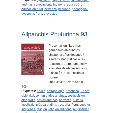
Etiquetas:
Ayacucho
,
capacitación
,
comunidades
andinas
,
conocimiento indígena
,
educación
,
educación rural
,
herranza
,
pecuaria
,
pedagogía-
docencia
,
Perú
,
proyectos
Allpanchis Phuturinqa 93
Presentación / Los ritos
ganaderos amerindios
cincuenta años después /
Asedios etnográficos a las
relaciones entre humanos y
animales desde los Andes y
más allá / Presentación al
dossier
Juan Javier Rivera Andía
9-24
Etiquetas:
Andes
,
antropología
,
Argentina
,
Chaco
,
ciclo vital
,
comunidades andinas
,
cosmovisión
,
etnografía
,
fiestas andinas
,
herranza
,
historia
,
mestizaje
,
música andina
,
pecuaria
,
Perú
,
pueblos
indígenas
,
religión
,
religión indígena
,
religiosidad