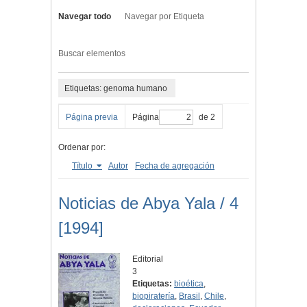
Navegar todo
Navegar por Etiqueta
Buscar elementos
Etiquetas: genoma humano
Página previa
Página
de 2
Ordenar por:
Título
Autor
Fecha de agregación
Noticias de Abya Yala / 4
[1994]
Editorial
3
Etiquetas:
bioética
,
biopiratería
,
Brasil
,
Chile
,