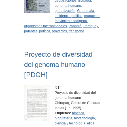
declaraciones
,
Ecuador
,
genoma humano
,
globalización
,
Guatemala
,
incidencia política
,
mapuches
,
movimiento indígena
,
organismos internacionales
,
Panamá
,
Paraguay
,
patentes
,
política
,
proyectos
,
transporte
Proyecto de diversidad
del genoma humano
[PDGH]
[01]
Proyecto de diversidad del
genoma humano
Chirapaq, Centro de Culturas
Indias [jun. 1995]
Etiquetas:
bioética
,
biopiratería
,
biotecnología
,
ciencia y tecnología
,
ética
,