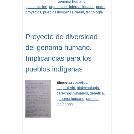
genoma humano
,
globalización
,
organismos internacionales
,
poder
,
proyectos
,
pueblos indígenas
,
salud
,
tecnología
Proyecto de diversidad
del genoma humano.
Implicancias para los
pueblos indígenas
Etiquetas:
bioética
,
biopiratería
,
biotecnología
,
derechos humanos
,
genética
,
genoma humano
,
pueblos
indígenas