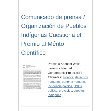
Comunicado de prensa /
Organización de Pueblos
Indígenas Cuestiona el
Premio al Mérito
Científico
Premio a Spencer Wells,
genetista líder del
Genographic Project [GP]
Etiquetas:
bioética
,
derechos
humanos
,
genoma humano
,
incidencia política
,
ONGs
,
política
,
proyectos
,
pueblos
indígenas