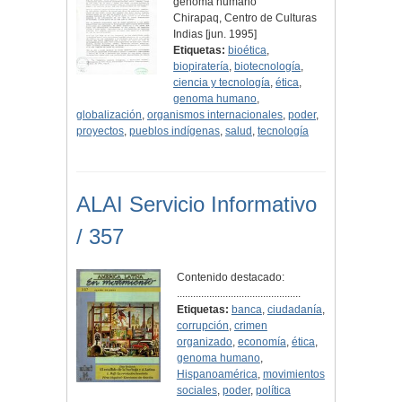
genoma humano
Chirapaq, Centro de Culturas
Indias [jun. 1995]
Etiquetas:
bioética
,
biopiratería
,
biotecnología
,
ciencia y tecnología
,
ética
,
genoma humano
,
globalización
,
organismos internacionales
,
poder
,
proyectos
,
pueblos indígenas
,
salud
,
tecnología
ALAI Servicio Informativo
/ 357
Contenido destacado:
..............................................
Etiquetas:
banca
,
ciudadanía
,
corrupción
,
crimen
organizado
,
economía
,
ética
,
genoma humano
,
Hispanoamérica
,
movimientos
sociales
,
poder
,
política