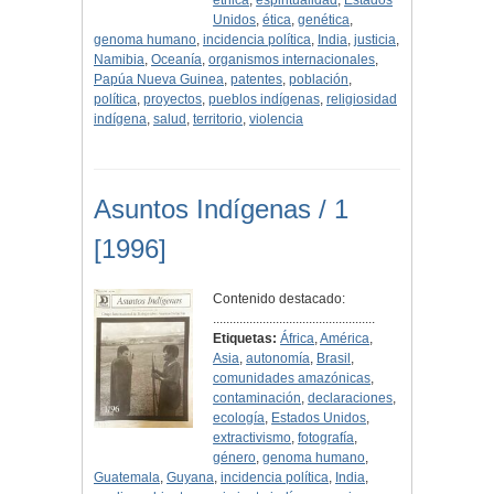
étnica
,
espiritualidad
,
Estados
Unidos
,
ética
,
genética
,
genoma humano
,
incidencia política
,
India
,
justicia
,
Namibia
,
Oceanía
,
organismos internacionales
,
Papúa Nueva Guinea
,
patentes
,
población
,
política
,
proyectos
,
pueblos indígenas
,
religiosidad
indígena
,
salud
,
territorio
,
violencia
Asuntos Indígenas / 1
[1996]
Contenido destacado:
.................................................
Etiquetas:
África
,
América
,
Asia
,
autonomía
,
Brasil
,
comunidades amazónicas
,
contaminación
,
declaraciones
,
ecología
,
Estados Unidos
,
extractivismo
,
fotografía
,
género
,
genoma humano
,
Guatemala
,
Guyana
,
incidencia política
,
India
,