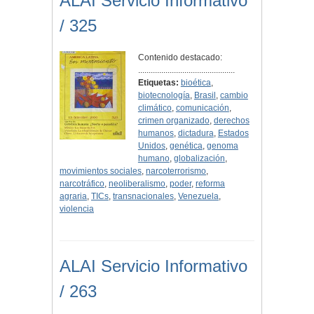
ALAI Servicio Informativo
/ 325
Contenido destacado:
..............................................
Etiquetas:
bioética
,
biotecnología
,
Brasil
,
cambio
climático
,
comunicación
,
crimen organizado
,
derechos
humanos
,
dictadura
,
Estados
Unidos
,
genética
,
genoma
humano
,
globalización
,
movimientos sociales
,
narcoterrorismo
,
narcotráfico
,
neoliberalismo
,
poder
,
reforma
agraria
,
TICs
,
transnacionales
,
Venezuela
,
violencia
ALAI Servicio Informativo
/ 263