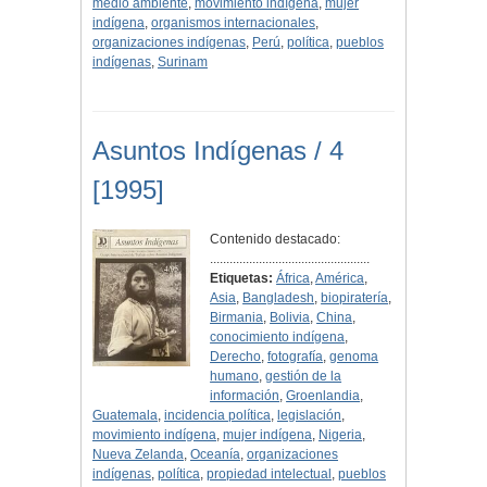
medio ambiente
,
movimiento indígena
,
mujer
indígena
,
organismos internacionales
,
organizaciones indígenas
,
Perú
,
política
,
pueblos
indígenas
,
Surinam
Asuntos Indígenas / 4
[1995]
Contenido destacado:
.................................................
Etiquetas:
África
,
América
,
Asia
,
Bangladesh
,
biopiratería
,
Birmania
,
Bolivia
,
China
,
conocimiento indígena
,
Derecho
,
fotografía
,
genoma
humano
,
gestión de la
información
,
Groenlandia
,
Guatemala
,
incidencia política
,
legislación
,
movimiento indígena
,
mujer indígena
,
Nigeria
,
Nueva Zelanda
,
Oceanía
,
organizaciones
indígenas
,
política
,
propiedad intelectual
,
pueblos