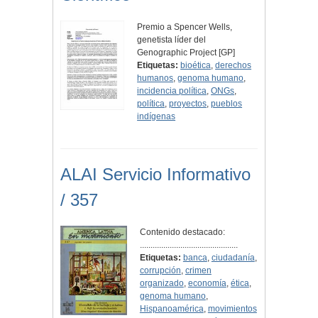
Premio a Spencer Wells,
genetista líder del
Genographic Project [GP]
Etiquetas:
bioética
,
derechos
humanos
,
genoma humano
,
incidencia política
,
ONGs
,
política
,
proyectos
,
pueblos
indígenas
ALAI Servicio Informativo
/ 357
Contenido destacado:
..............................................
Etiquetas:
banca
,
ciudadanía
,
corrupción
,
crimen
organizado
,
economía
,
ética
,
genoma humano
,
Hispanoamérica
,
movimientos