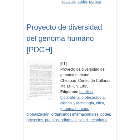
sociales
,
poder
,
política
Proyecto de diversidad
del genoma humano
[PDGH]
[01]
Proyecto de diversidad del
genoma humano
Chirapaq, Centro de Culturas
Indias [jun. 1995]
Etiquetas:
bioética
,
biopiratería
,
biotecnología
,
ciencia y tecnología
,
ética
,
genoma humano
,
globalización
,
organismos internacionales
,
poder
,
proyectos
,
pueblos indígenas
,
salud
,
tecnología