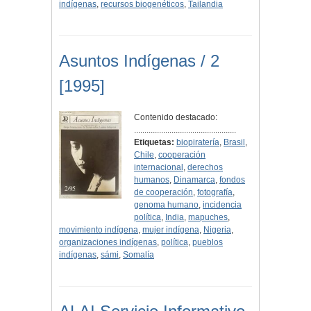
indígenas
,
recursos biogenéticos
,
Tailandia
Asuntos Indígenas / 2
[1995]
Contenido destacado:
.................................................
Etiquetas:
biopiratería
,
Brasil
,
Chile
,
cooperación
internacional
,
derechos
humanos
,
Dinamarca
,
fondos
de cooperación
,
fotografía
,
genoma humano
,
incidencia
política
,
India
,
mapuches
,
movimiento indígena
,
mujer indígena
,
Nigeria
,
organizaciones indígenas
,
política
,
pueblos
indígenas
,
sámi
,
Somalía