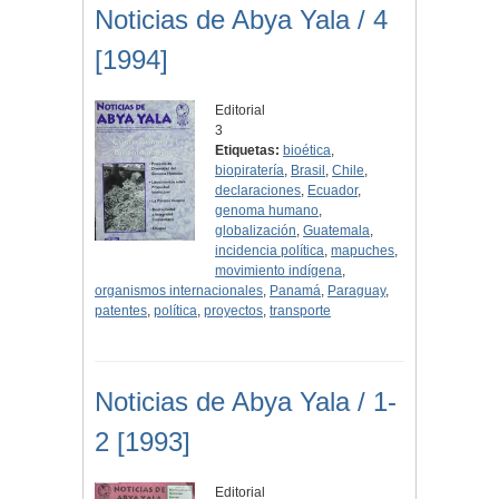
Noticias de Abya Yala / 4
[1994]
Editorial
3
Etiquetas:
bioética
,
biopiratería
,
Brasil
,
Chile
,
declaraciones
,
Ecuador
,
genoma humano
,
globalización
,
Guatemala
,
incidencia política
,
mapuches
,
movimiento indígena
,
organismos internacionales
,
Panamá
,
Paraguay
,
patentes
,
política
,
proyectos
,
transporte
Noticias de Abya Yala / 1-
2 [1993]
Editorial