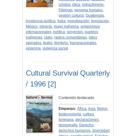
Unidos
,
ética
,
extractivismo
,
Filipinas
,
genoma humano
,
gestión cultural
,
Guatemala
,
incidencia política
,
India
,
investigación
,
legislación
,
México
,
minería
,
mujer indígena
,
organismos
internacionales
,
política
,
proyectos
,
pueblos
indígenas
,
radio
,
radios comunitarias
,
sitios
sagrados
,
teatro
,
territorio
,
transnacionales
,
violencia
,
violencia social
Cultural Survival Quarterly
/ 1996 [2]
Contenido destacado:
...............................................
Etiquetas:
África
,
Asia
,
Belice
,
biotecnología
,
cultura
funeraria
,
declaraciones
,
demografía
,
Derecho
,
derechos humanos
,
diversidad