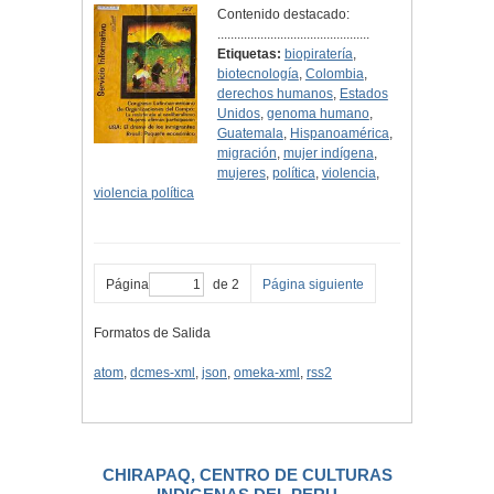
Contenido destacado:
..............................................
Etiquetas:
biopiratería
,
biotecnología
,
Colombia
,
derechos humanos
,
Estados
Unidos
,
genoma humano
,
Guatemala
,
Hispanoamérica
,
migración
,
mujer indígena
,
mujeres
,
política
,
violencia
,
violencia política
Página
de 2
Página siguiente
Formatos de Salida
atom
,
dcmes-xml
,
json
,
omeka-xml
,
rss2
CHIRAPAQ, CENTRO DE CULTURAS