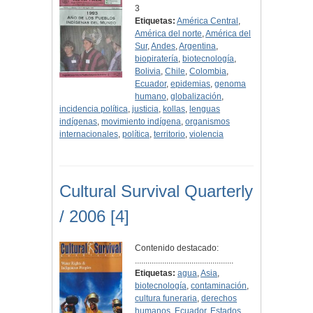
3
Etiquetas:
América Central
,
América del norte
,
América del
Sur
,
Andes
,
Argentina
,
biopiratería
,
biotecnología
,
Bolivia
,
Chile
,
Colombia
,
Ecuador
,
epidemias
,
genoma
humano
,
globalización
,
incidencia política
,
justicia
,
kollas
,
lenguas
indígenas
,
movimiento indígena
,
organismos
internacionales
,
política
,
territorio
,
violencia
Cultural Survival Quarterly
/ 2006 [4]
Contenido destacado:
...............................................
Etiquetas:
agua
,
Asia
,
biotecnología
,
contaminación
,
cultura funeraria
,
derechos
humanos
,
Ecuador
,
Estados