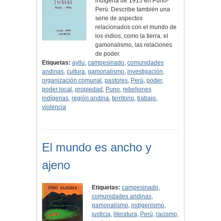
indígena de 1915 en Puno-
Perú. Describe también una
serie de aspectos
relacionados con el mundo de
los indios, como la tierra, el
gamonalismo, las relaciones
de poder.
Etiquetas:
ayllu
,
campesinado
,
comunidades
andinas
,
cultura
,
gamonalismo
,
investigación
,
organización comunal
,
pastores
,
Perú
,
poder
,
poder local
,
propiedad
,
Puno
,
rebeliones
indígenas
,
región andina
,
territorio
,
trabajo
,
violencia
El mundo es ancho y
ajeno
Etiquetas:
campesinado
,
comunidades andinas
,
gamonalismo
,
indigenismo
,
justicia
,
literatura
,
Perú
,
racismo
,