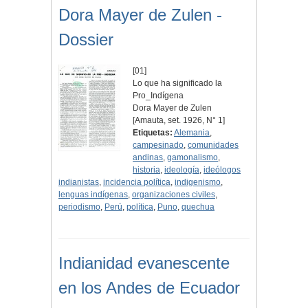
Dora Mayer de Zulen -
Dossier
[01]
Lo que ha significado la
Pro_Indígena
Dora Mayer de Zulen
[Amauta, set. 1926, N° 1]
Etiquetas:
Alemania
,
campesinado
,
comunidades
andinas
,
gamonalismo
,
historia
,
ideología
,
ideólogos
indianistas
,
incidencia política
,
indigenismo
,
lenguas indígenas
,
organizaciones civiles
,
periodismo
,
Perú
,
política
,
Puno
,
quechua
Indianidad evanescente
en los Andes de Ecuador