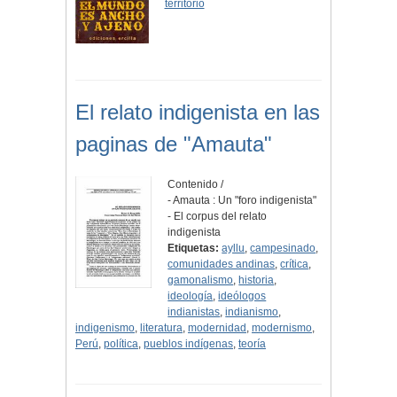
territorio
El relato indigenista en las
paginas de "Amauta"
Contenido /
- Amauta : Un "foro indigenista"
- El corpus del relato
indigenista
Etiquetas:
ayllu
,
campesinado
,
comunidades andinas
,
crítica
,
gamonalismo
,
historia
,
ideología
,
ideólogos
indianistas
,
indianismo
,
indigenismo
,
literatura
,
modernidad
,
modernismo
,
Perú
,
política
,
pueblos indígenas
,
teoría