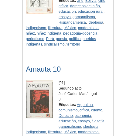
Etiquetas:
arte
,
Bolivia
,
cine
,
crítica
,
derechos del niño
,
educación
,
educación rural
,
ensayo
,
gamonalismo
,
Hispanoamérica
,
ideología
,
indigenismo
,
literatura
,
México
,
modernismo
,
niñez
,
niñez indígena
,
pedagogía-docencia
,
periodismo
,
Perú
,
poesía
,
política
,
pueblos
indígenas
,
sindicalismo
,
territorio
Amauta 10
[01]
Segundo acto
José Carlos Mariátegui
3
Etiquetas:
Argentina
,
comunismo
,
crítica
,
cuento
,
Derecho
,
economía
,
educación
,
ensayo
,
filosofía
,
gamonalismo
,
ideología
,
indigenismo
,
literatura
,
México
,
modernismo
,