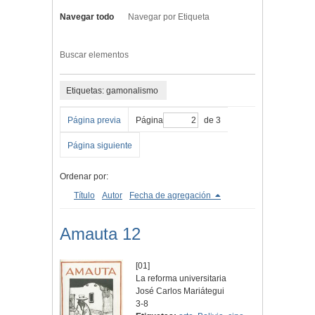
Navegar todo
Navegar por Etiqueta
Buscar elementos
Etiquetas: gamonalismo
Página previa
Página
de 3
Página siguiente
Ordenar por:
Título
Autor
Fecha de agregación
Amauta 12
[01]
La reforma universitaria
José Carlos Mariátegui
3-8