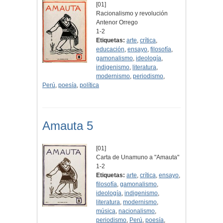
[01]
Racionalismo y revolución
Antenor Orrego
1-2
Etiquetas:
arte
,
crítica
,
educación
,
ensayo
,
filosofía
,
gamonalismo
,
ideología
,
indigenismo
,
literatura
,
modernismo
,
periodismo
,
Perú
,
poesía
,
política
Amauta 5
[01]
Carta de Unamuno a "Amauta"
1-2
Etiquetas:
arte
,
crítica
,
ensayo
,
filosofía
,
gamonalismo
,
ideología
,
indigenismo
,
literatura
,
modernismo
,
música
,
nacionalismo
,
periodismo
,
Perú
,
poesía
,