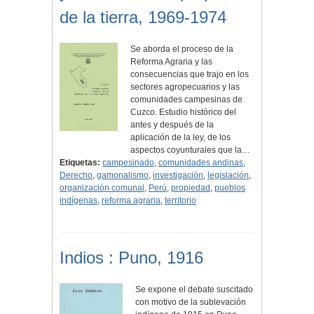
de la tierra, 1969-1974
Se aborda el proceso de la
Reforma Agraria y las
consecuencias que trajo en los
sectores agropecuarios y las
comunidades campesinas de
Cuzco. Estudio histórico del
antes y después de la
aplicación de la ley, de los
aspectos coyunturales que la…
Etiquetas:
campesinado
,
comunidades andinas
,
Derecho
,
gamonalismo
,
investigación
,
legislación
,
organización comunal
,
Perú
,
propiedad
,
pueblos
indígenas
,
reforma agraria
,
territorio
Indios : Puno, 1916
Se expone el debate suscitado
con motivo de la sublevación