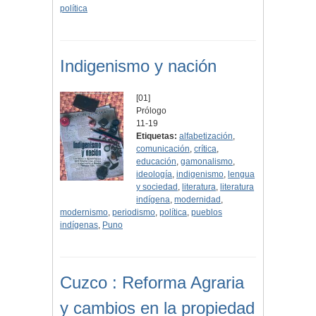
política
Indigenismo y nación
[01]
Prólogo
11-19
Etiquetas:
alfabetización
,
comunicación
,
crítica
,
educación
,
gamonalismo
,
ideología
,
indigenismo
,
lengua
y sociedad
,
literatura
,
literatura
indígena
,
modernidad
,
modernismo
,
periodismo
,
política
,
pueblos
indígenas
,
Puno
Cuzco : Reforma Agraria
y cambios en la propiedad