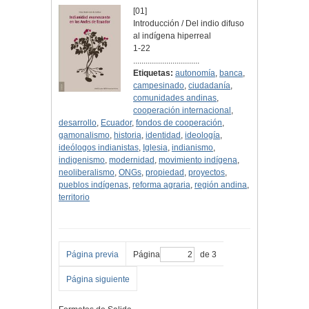
[01]
Introducción / Del indio difuso
al indígena hiperreal
1-22
................................
Etiquetas:
autonomía
,
banca
,
campesinado
,
ciudadanía
,
comunidades andinas
,
cooperación internacional
,
desarrollo
,
Ecuador
,
fondos de cooperación
,
gamonalismo
,
historia
,
identidad
,
ideología
,
ideólogos indianistas
,
Iglesia
,
indianismo
,
indigenismo
,
modernidad
,
movimiento indígena
,
neoliberalismo
,
ONGs
,
propiedad
,
proyectos
,
pueblos indígenas
,
reforma agraria
,
región andina
,
territorio
Página previa
Página
de 3
Página siguiente