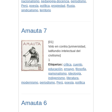
nacionalismo
,
pedagogía-docencia
,
periodismo
,
Perú
,
poesía
,
política
,
propiedad
,
Rusia
,
sindicalismo
,
territorio
Amauta 7
[01]
Voto en contra [universidad,
latifundio intelectual del
civilismo]
1
Etiquetas:
crítica
,
cuento
,
educación
,
ensayo
,
filosofía
,
gamonalismo
,
ideología
,
indigenismo
,
literatura
,
modernismo
,
periodismo
,
Perú
,
poesía
,
política
Amauta 6