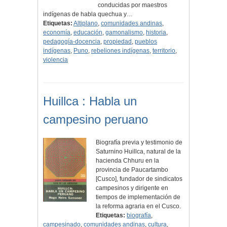
conducidas por maestros
indígenas de habla quechua y…
Etiquetas:
Altiplano
,
comunidades andinas
,
economía
,
educación
,
gamonalismo
,
historia
,
pedagogía-docencia
,
propiedad
,
pueblos
indígenas
,
Puno
,
rebeliones indígenas
,
territorio
,
violencia
Huillca : Habla un
campesino peruano
Biografía previa y testimonio de
Saturnino Huillca, natural de la
hacienda Chhuru en la
provincia de Paucartambo
[Cusco], fundador de sindicatos
campesinos y dirigente en
tiempos de implementación de
la reforma agraria en el Cusco.
Etiquetas:
biografía
,
campesinado
,
comunidades andinas
,
cultura
,