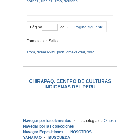
política
,
sindicalismo
,
territorio
Página
de 3
Página siguiente
Formatos de Salida
atom
,
dcmes-xml
,
json
,
omeka-xml
,
rss2
CHIRAPAQ, CENTRO DE CULTURAS
INDIGENAS DEL PERU
.
Navegar por los elementos
Tecnología de
Omeka
.
Navegar por las colecciones
Navegar Exposiciones
NOSOTROS
YANAPAQ
BUSQUEDA