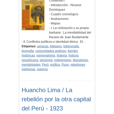
Contenido /
- Introducción - Nicanor
Domínguez
- Cuadro cronológico
- Ilustraciones
- Mapas
- I. La civilización y su propia
barbarie : La inevitabilidad del
fracaso de Juan Bustamante
- II. Conflictos políticos e identidad étnica : El…
Etiquetas:
aimaras
,
Altiplano
,
bibliografía
,
biografía
,
comunidades andinas
,
fuentes
históricas
,
gamonalismo
,
historia
,
historia
republicana
,
ideología
,
indigenismo
,
liberalismo
,
mentalidades
,
Perú
,
política
,
Puno
,
rebeliones
indígenas
,
viajeros
Huancho Lima / La
rebelión por la otra capital
del Perú - 1923