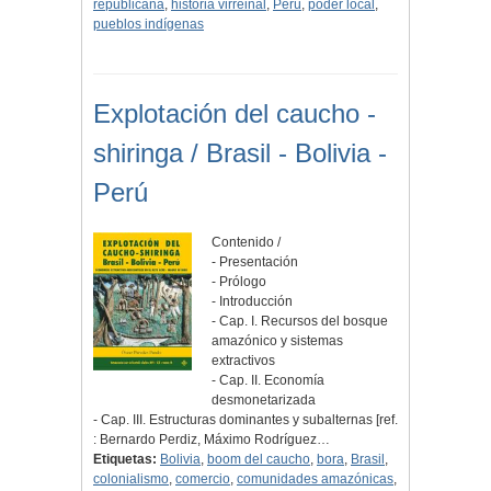
republicana
,
historia virreinal
,
Perú
,
poder local
,
pueblos indígenas
Explotación del caucho -
shiringa / Brasil - Bolivia -
Perú
Contenido /
- Presentación
- Prólogo
- Introducción
- Cap. I. Recursos del bosque
amazónico y sistemas
extractivos
- Cap. II. Economía
desmonetarizada
- Cap. III. Estructuras dominantes y subalternas [ref.
: Bernardo Perdiz, Máximo Rodríguez…
Etiquetas:
Bolivia
,
boom del caucho
,
bora
,
Brasil
,
colonialismo
,
comercio
,
comunidades amazónicas
,