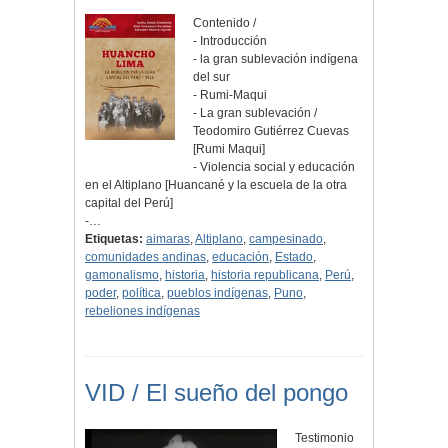
Contenido /
- Introducción
- la gran sublevación indígena
del sur
- Rumi-Maqui
- La gran sublevación /
Teodomiro Gutiérrez Cuevas
[Rumi Maqui]
- Violencia social y educación
en el Altiplano [Huancané y la escuela de la otra
capital del Perú]
-…
Etiquetas:
aimaras
,
Altiplano
,
campesinado
,
comunidades andinas
,
educación
,
Estado
,
gamonalismo
,
historia
,
historia republicana
,
Perú
,
poder
,
política
,
pueblos indígenas
,
Puno
,
rebeliones indígenas
VID / El sueño del pongo
Testimonio