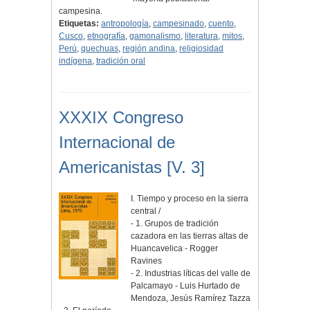
campesina.
Etiquetas:
antropología
,
campesinado
,
cuento
,
Cusco
,
etnografía
,
gamonalismo
,
literatura
,
mitos
,
Perú
,
quechuas
,
región andina
,
religiosidad
indígena
,
tradición oral
XXXIX Congreso
Internacional de
Americanistas [V. 3]
I. Tiempo y proceso en la sierra
central /
- 1. Grupos de tradición
cazadora en las tierras altas de
Huancavelica - Rogger
Ravines
- 2. Industrias líticas del valle de
Palcamayo - Luis Hurtado de
Mendoza, Jesús Ramírez Tazza