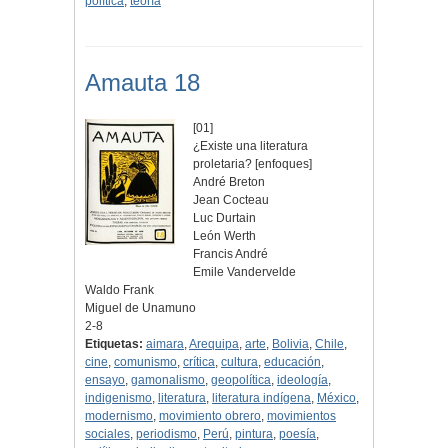
política
,
teoría
Amauta 18
[01]
¿Existe una literatura
proletaria? [enfoques]
André Breton
Jean Cocteau
Luc Durtain
León Werth
Francis André
Emile Vandervelde
Waldo Frank
Miguel de Unamuno
2-8
Etiquetas:
aimara
,
Arequipa
,
arte
,
Bolivia
,
Chile
,
cine
,
comunismo
,
crítica
,
cultura
,
educación
,
ensayo
,
gamonalismo
,
geopolítica
,
ideología
,
indigenismo
,
literatura
,
literatura indígena
,
México
,
modernismo
,
movimiento obrero
,
movimientos
sociales
,
periodismo
,
Perú
,
pintura
,
poesía
,