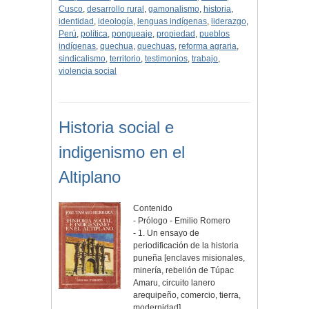
Cusco
,
desarrollo rural
,
gamonalismo
,
historia
,
identidad
,
ideología
,
lenguas indígenas
,
liderazgo
,
Perú
,
política
,
pongueaje
,
propiedad
,
pueblos
indígenas
,
quechua
,
quechuas
,
reforma agraria
,
sindicalismo
,
territorio
,
testimonios
,
trabajo
,
violencia social
Historia social e
indigenismo en el
Altiplano
Contenido
- Prólogo - Emilio Romero
- 1. Un ensayo de
periodificación de la historia
puneña [enclaves misionales,
minería, rebelión de Túpac
Amaru, circuito lanero
arequipeño, comercio, tierra,
modernidad]