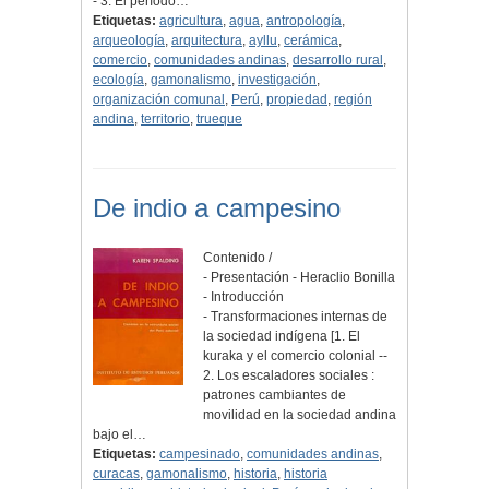
- 3. El período…
Etiquetas:
agricultura
,
agua
,
antropología
,
arqueología
,
arquitectura
,
ayllu
,
cerámica
,
comercio
,
comunidades andinas
,
desarrollo rural
,
ecología
,
gamonalismo
,
investigación
,
organización comunal
,
Perú
,
propiedad
,
región
andina
,
territorio
,
trueque
De indio a campesino
Contenido /
- Presentación - Heraclio Bonilla
- Introducción
- Transformaciones internas de
la sociedad indígena [1. El
kuraka y el comercio colonial --
2. Los escaladores sociales :
patrones cambiantes de
movilidad en la sociedad andina
bajo el…
Etiquetas:
campesinado
,
comunidades andinas
,
curacas
,
gamonalismo
,
historia
,
historia