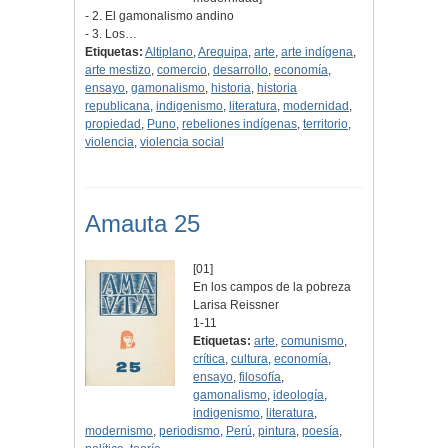
- 2. El gamonalismo andino
- 3. Los…
Etiquetas:
Altiplano
,
Arequipa
,
arte
,
arte indígena
,
arte mestizo
,
comercio
,
desarrollo
,
economía
,
ensayo
,
gamonalismo
,
historia
,
historia
republicana
,
indigenismo
,
literatura
,
modernidad
,
propiedad
,
Puno
,
rebeliones indígenas
,
territorio
,
violencia
,
violencia social
Amauta 25
[01]
En los campos de la pobreza
Larisa Reissner
1-11
Etiquetas:
arte
,
comunismo
,
crítica
,
cultura
,
economía
,
ensayo
,
filosofía
,
gamonalismo
,
ideología
,
indigenismo
,
literatura
,
modernismo
,
periodismo
,
Perú
,
pintura
,
poesía
,