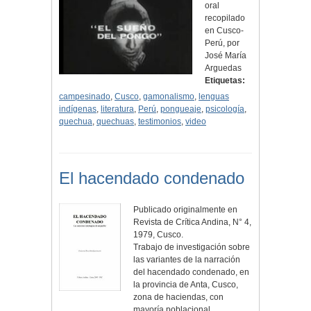
oral
recopilado
en Cusco-
Perú, por
José María
Arguedas
Etiquetas:
campesinado
,
Cusco
,
gamonalismo
,
lenguas
indígenas
,
literatura
,
Perú
,
pongueaje
,
psicología
,
quechua
,
quechuas
,
testimonios
,
video
El hacendado condenado
Publicado originalmente en
Revista de Crítica Andina, N° 4,
1979, Cusco.
Trabajo de investigación sobre
las variantes de la narración
del hacendado condenado, en
la provincia de Anta, Cusco,
zona de haciendas, con
mayoría poblacional