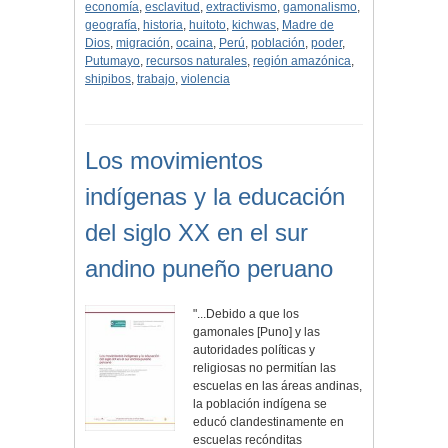
economía
,
esclavitud
,
extractivismo
,
gamonalismo
,
geografía
,
historia
,
huitoto
,
kichwas
,
Madre de
Dios
,
migración
,
ocaina
,
Perú
,
población
,
poder
,
Putumayo
,
recursos naturales
,
región amazónica
,
shipibos
,
trabajo
,
violencia
Los movimientos
indígenas y la educación
del siglo XX en el sur
andino puneño peruano
"...Debido a que los
gamonales [Puno] y las
autoridades políticas y
religiosas no permitían las
escuelas en las áreas andinas,
la población indígena se
educó clandestinamente en
escuelas recónditas