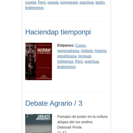
novela
,
Perú
,
poesía
,
pongueaje
,
quechua
,
teatro
,
testimonios
Haciendap tiemponpi
Etiquetas:
Cusco
,
gamonalismo
,
historia
,
historia
republicana
,
lenguas
indígenas
,
Perú
,
quechua
,
testimonios
Debate Agrario / 3
Paisajes de poder en la cultura
abigea del sur andino
Deborah Poole
11-37