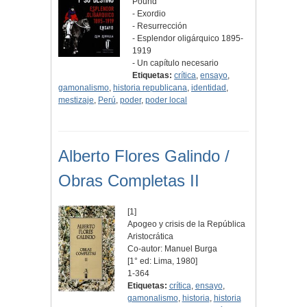
Pound
- Exordio
- Resurrección
- Esplendor oligárquico 1895-
1919
- Un capítulo necesario
Etiquetas:
crítica
,
ensayo
,
gamonalismo
,
historia republicana
,
identidad
,
mestizaje
,
Perú
,
poder
,
poder local
Alberto Flores Galindo /
Obras Completas II
[1]
Apogeo y crisis de la República
Aristocrática
Co-autor: Manuel Burga
[1° ed: Lima, 1980]
1-364
Etiquetas:
crítica
,
ensayo
,
gamonalismo
,
historia
,
historia