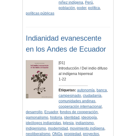
niñez indígena
,
Perú
,
población
,
poder
,
política
,
políticas públicas
Indianidad evanescente
en los Andes de Ecuador
[01]
Introducción / Del indio difuso
al indígena hiperreal
1-22
................................
Etiquetas:
autonomía
,
banca
,
campesinado
,
ciudadanía
,
comunidades andinas
,
cooperación internacional
,
desarrollo
,
Ecuador
,
fondos de cooperación
,
gamonalismo
,
historia
,
identidad
,
ideología
,
ideólogos indianistas
,
Iglesia
,
indianismo
,
indigenismo
,
modernidad
,
movimiento indígena
,
neoliberalismo
,
ONGs
,
propiedad
,
proyectos
,