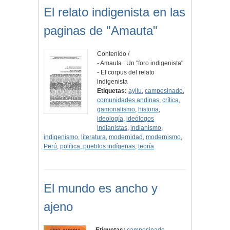
El relato indigenista en las
paginas de "Amauta"
Contenido /
- Amauta : Un "foro indigenista"
- El corpus del relato
indigenista
Etiquetas:
ayllu
,
campesinado
,
comunidades andinas
,
crítica
,
gamonalismo
,
historia
,
ideología
,
ideólogos
indianistas
,
indianismo
,
indigenismo
,
literatura
,
modernidad
,
modernismo
,
Perú
,
política
,
pueblos indígenas
,
teoría
El mundo es ancho y
ajeno