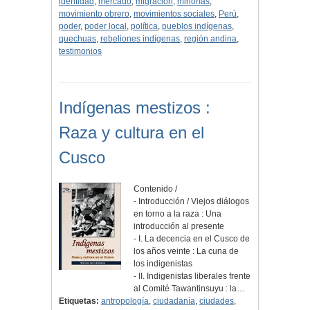
identidad
,
mercado
,
migración
,
minorías
,
movimiento obrero
,
movimientos sociales
,
Perú
,
poder
,
poder local
,
política
,
pueblos indígenas
,
quechuas
,
rebeliones indígenas
,
región andina
,
testimonios
Indígenas mestizos :
Raza y cultura en el
Cusco
Contenido /
- Introducción / Viejos diálogos
en torno a la raza : Una
introducción al presente
- I. La decencia en el Cusco de
los años veinte : La cuna de
los indigenistas
- II. Indigenistas liberales frente
al Comité Tawantinsuyu : la…
Etiquetas:
antropología
,
ciudadanía
,
ciudades
,