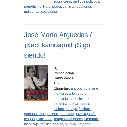
republicana
,
partidos políticos
,
periodismo
,
Perú
,
poder
,
política
,
rebeliones
indígenas
,
sociología
José María Arguedas /
¡Kachkaniraqmi! ¡Sigo
siendo!
[1]
Presentación
Henry Pease
13-15
Etiquetas:
antropología
,
arte
indígena
,
arte popular
,
artesanía
,
conocimiento
indígena
,
crítica
,
cuento
,
cultura
,
ensayo
,
folklore
,
gamonalismo
,
historia
,
identidad
,
investigación
,
lengua y sociedad
,
lenguas indígenas
,
literatura
,
mestizaje
,
música andina
,
música indígena
,