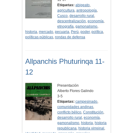
Etiquetas:
abigeato
,
agricultura
,
antropología
,
Cusco
,
desarrollo rural
,
descentralización
,
economía
,
etnografía
,
gamonalismo
,
historia
,
mercado
,
pecuaria
,
Perú
,
poder
,
política
,
políticas públicas
,
rondas de defensa
Allpanchis Phuturinqa 11-
12
Presentación
Alberto Flores Galindo
3-5
Etiquetas:
campesinado
,
comunidades andinas
,
conflicto bélico
,
Constitución
,
desarrollo rural
,
economía
,
gamonalismo
,
historia
,
historia
republicana
,
historia virreinal
,