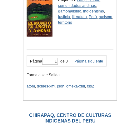
Etiquetas:
campesinado
,
comunidades andinas
,
gamonalismo
,
indigenismo
,
justicia
,
literatura
,
Perú
,
racismo
,
territorio
Página
de 3
Página siguiente
Formatos de Salida
atom
,
dcmes-xml
,
json
,
omeka-xml
,
rss2
CHIRAPAQ, CENTRO DE CULTURAS
INDIGENAS DEL PERU