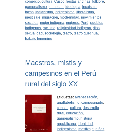
comercio
,
cultura
,
Cusco
,
fiestas andinas
,
folklore
,
gamonalismo
,
identidad
,
ideología
,
incaísmo
,
incas
,
indianismo
,
indigenismo
,
liberalismo
,
mestizaje
,
migración
,
modernidad
,
movimientos
sociales
,
mujer indígena
,
mujeres
,
Perú
,
pueblos
indígenas
,
racismo
,
religiosidad indígena
,
ritos
,
sexualidad
,
sociología
,
teatro
,
teatro quechua
,
trabajo femenino
Maestros, mistis y
campesinos en el Perú
rural del siglo XX
Etiquetas:
alfabetización
,
analfabetismo
,
campesinado
,
censos
,
cultura
,
desarrollo
rural
,
educación
,
gamonalismo
,
historia
republicana
,
identidad
,
indigenismo
,
mestizaje
,
niñez
,