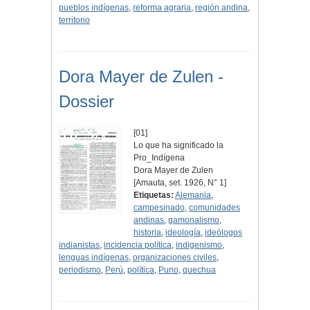
pueblos indígenas
,
reforma agraria
,
región andina
,
territorio
Dora Mayer de Zulen -
Dossier
[01]
Lo que ha significado la
Pro_Indígena
Dora Mayer de Zulen
[Amauta, set. 1926, N° 1]
Etiquetas:
Alemania
,
campesinado
,
comunidades
andinas
,
gamonalismo
,
historia
,
ideología
,
ideólogos
indianistas
,
incidencia política
,
indigenismo
,
lenguas indígenas
,
organizaciones civiles
,
periodismo
,
Perú
,
política
,
Puno
,
quechua