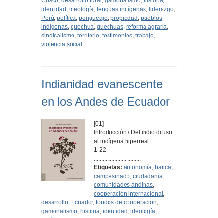
Cusco
,
desarrollo rural
,
gamonalismo
,
historia
,
identidad
,
ideología
,
lenguas indígenas
,
liderazgo
,
Perú
,
política
,
pongueaje
,
propiedad
,
pueblos
indígenas
,
quechua
,
quechuas
,
reforma agraria
,
sindicalismo
,
territorio
,
testimonios
,
trabajo
,
violencia social
Indianidad evanescente
en los Andes de Ecuador
[01]
Introducción / Del indio difuso
al indígena hiperreal
1-22
................................
Etiquetas:
autonomía
,
banca
,
campesinado
,
ciudadanía
,
comunidades andinas
,
cooperación internacional
,
desarrollo
,
Ecuador
,
fondos de cooperación
,
gamonalismo
,
historia
,
identidad
,
ideología
,