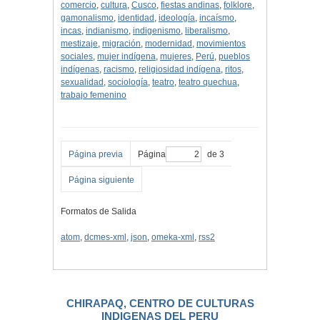
comercio
,
cultura
,
Cusco
,
fiestas andinas
,
folklore
,
gamonalismo
,
identidad
,
ideología
,
incaísmo
,
incas
,
indianismo
,
indigenismo
,
liberalismo
,
mestizaje
,
migración
,
modernidad
,
movimientos
sociales
,
mujer indígena
,
mujeres
,
Perú
,
pueblos
indígenas
,
racismo
,
religiosidad indígena
,
ritos
,
sexualidad
,
sociología
,
teatro
,
teatro quechua
,
trabajo femenino
Página previa
Página
de 3
Página siguiente
Formatos de Salida
atom
,
dcmes-xml
,
json
,
omeka-xml
,
rss2
CHIRAPAQ, CENTRO DE CULTURAS
INDIGENAS DEL PERU