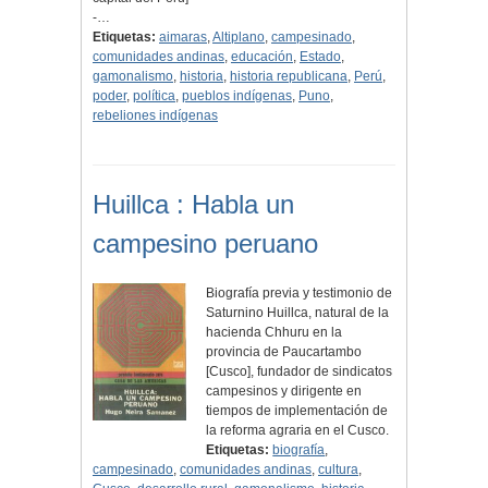
-…
Etiquetas:
aimaras
,
Altiplano
,
campesinado
,
comunidades andinas
,
educación
,
Estado
,
gamonalismo
,
historia
,
historia republicana
,
Perú
,
poder
,
política
,
pueblos indígenas
,
Puno
,
rebeliones indígenas
Huillca : Habla un
campesino peruano
Biografía previa y testimonio de
Saturnino Huillca, natural de la
hacienda Chhuru en la
provincia de Paucartambo
[Cusco], fundador de sindicatos
campesinos y dirigente en
tiempos de implementación de
la reforma agraria en el Cusco.
Etiquetas:
biografía
,
campesinado
,
comunidades andinas
,
cultura
,