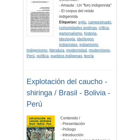
- Amauta : Un "foro indigenista"
- El corpus del relato
indigenista
Etiquetas:
ayllu
,
campesinado
,
comunidades andinas
,
crítica
,
gamonalismo
,
historia
,
ideología
,
ideólogos
indianistas
,
indianismo
,
indigenismo
,
literatura
,
modernidad
,
modernismo
,
Perú
,
política
,
pueblos indígenas
,
teoría
Explotación del caucho -
shiringa / Brasil - Bolivia -
Perú
Contenido /
- Presentación
- Prólogo
- Introducción