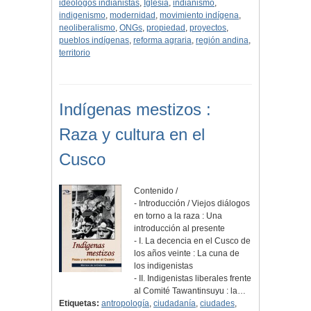
ideólogos indianistas
,
Iglesia
,
indianismo
,
indigenismo
,
modernidad
,
movimiento indígena
,
neoliberalismo
,
ONGs
,
propiedad
,
proyectos
,
pueblos indígenas
,
reforma agraria
,
región andina
,
territorio
Indígenas mestizos :
Raza y cultura en el
Cusco
Contenido /
- Introducción / Viejos diálogos
en torno a la raza : Una
introducción al presente
- I. La decencia en el Cusco de
los años veinte : La cuna de
los indigenistas
- II. Indigenistas liberales frente
al Comité Tawantinsuyu : la…
Etiquetas:
antropología
,
ciudadanía
,
ciudades
,