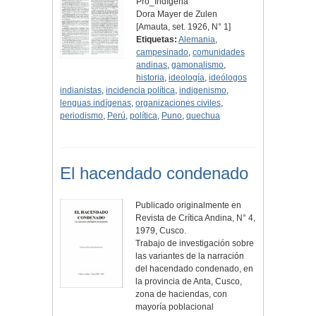
Pro_Indígena
Dora Mayer de Zulen
[Amauta, set. 1926, N° 1]
Etiquetas:
Alemania
,
campesinado
,
comunidades
andinas
,
gamonalismo
,
historia
,
ideología
,
ideólogos
indianistas
,
incidencia política
,
indigenismo
,
lenguas indígenas
,
organizaciones civiles
,
periodismo
,
Perú
,
política
,
Puno
,
quechua
El hacendado condenado
Publicado originalmente en
Revista de Crítica Andina, N° 4,
1979, Cusco.
Trabajo de investigación sobre
las variantes de la narración
del hacendado condenado, en
la provincia de Anta, Cusco,
zona de haciendas, con
mayoría poblacional