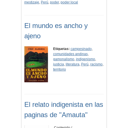
mestizaje
,
Perú
,
poder
,
poder local
El mundo es ancho y
ajeno
Etiquetas:
campesinado
,
comunidades andinas
,
gamonalismo
,
indigenismo
,
justicia
,
literatura
,
Perú
,
racismo
,
territorio
El relato indigenista en las
paginas de "Amauta"
Contenido /