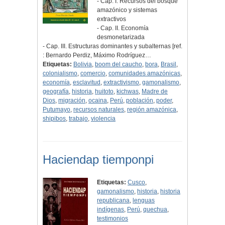
- Cap. I. Recursos del bosque
amazónico y sistemas
extractivos
- Cap. II. Economía
desmonetarizada
- Cap. III. Estructuras dominantes y subalternas [ref.
: Bernardo Perdiz, Máximo Rodríguez…
Etiquetas:
Bolivia
,
boom del caucho
,
bora
,
Brasil
,
colonialismo
,
comercio
,
comunidades amazónicas
,
economía
,
esclavitud
,
extractivismo
,
gamonalismo
,
geografía
,
historia
,
huitoto
,
kichwas
,
Madre de
Dios
,
migración
,
ocaina
,
Perú
,
población
,
poder
,
Putumayo
,
recursos naturales
,
región amazónica
,
shipibos
,
trabajo
,
violencia
Haciendap tiemponpi
Etiquetas:
Cusco
,
gamonalismo
,
historia
,
historia
republicana
,
lenguas
indígenas
,
Perú
,
quechua
,
testimonios