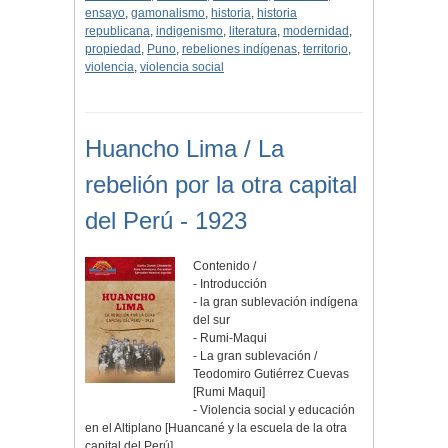
ensayo
,
gamonalismo
,
historia
,
historia
republicana
,
indigenismo
,
literatura
,
modernidad
,
propiedad
,
Puno
,
rebeliones indígenas
,
territorio
,
violencia
,
violencia social
Huancho Lima / La
rebelión por la otra capital
del Perú - 1923
Contenido /
- Introducción
- la gran sublevación indígena
del sur
- Rumi-Maqui
- La gran sublevación /
Teodomiro Gutiérrez Cuevas
[Rumi Maqui]
- Violencia social y educación
en el Altiplano [Huancané y la escuela de la otra
capital del Perú]