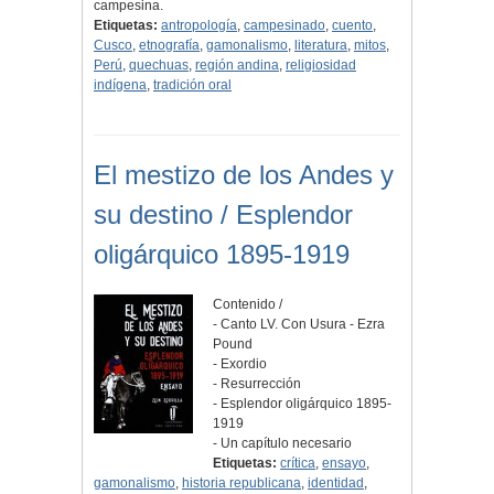
campesina.
Etiquetas:
antropología
,
campesinado
,
cuento
,
Cusco
,
etnografía
,
gamonalismo
,
literatura
,
mitos
,
Perú
,
quechuas
,
región andina
,
religiosidad
indígena
,
tradición oral
El mestizo de los Andes y
su destino / Esplendor
oligárquico 1895-1919
Contenido /
- Canto LV. Con Usura - Ezra
Pound
- Exordio
- Resurrección
- Esplendor oligárquico 1895-
1919
- Un capítulo necesario
Etiquetas:
crítica
,
ensayo
,
gamonalismo
,
historia republicana
,
identidad
,