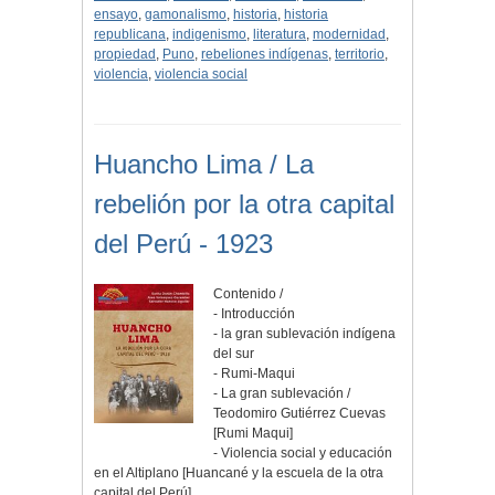
ensayo
,
gamonalismo
,
historia
,
historia
republicana
,
indigenismo
,
literatura
,
modernidad
,
propiedad
,
Puno
,
rebeliones indígenas
,
territorio
,
violencia
,
violencia social
Huancho Lima / La
rebelión por la otra capital
del Perú - 1923
Contenido /
- Introducción
- la gran sublevación indígena
del sur
- Rumi-Maqui
- La gran sublevación /
Teodomiro Gutiérrez Cuevas
[Rumi Maqui]
- Violencia social y educación
en el Altiplano [Huancané y la escuela de la otra
capital del Perú]