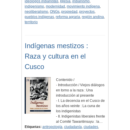
ideólogos indianistas
,
Iglesia
,
indianismo
,
indigenismo
,
modernidad
,
movimiento indígena
,
neoliberalismo
,
ONGs
,
propiedad
,
proyectos
,
pueblos indígenas
,
reforma agraria
,
región andina
,
territorio
Indígenas mestizos :
Raza y cultura en el
Cusco
Contenido /
- Introducción / Viejos diálogos
en torno a la raza : Una
introducción al presente
- I. La decencia en el Cusco de
los años veinte : La cuna de
los indigenistas
- II. Indigenistas liberales frente
al Comité Tawantinsuyu : la…
Etiquetas:
antropología
,
ciudadanía
,
ciudades
,