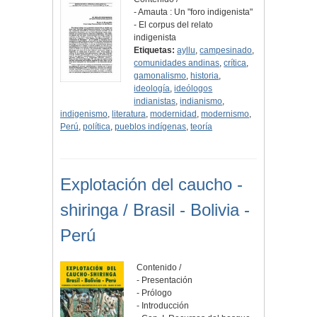
- Amauta : Un "foro indigenista"
- El corpus del relato
indigenista
Etiquetas:
ayllu
,
campesinado
,
comunidades andinas
,
crítica
,
gamonalismo
,
historia
,
ideología
,
ideólogos
indianistas
,
indianismo
,
indigenismo
,
literatura
,
modernidad
,
modernismo
,
Perú
,
política
,
pueblos indígenas
,
teoría
Explotación del caucho -
shiringa / Brasil - Bolivia -
Perú
Contenido /
- Presentación
- Prólogo
- Introducción