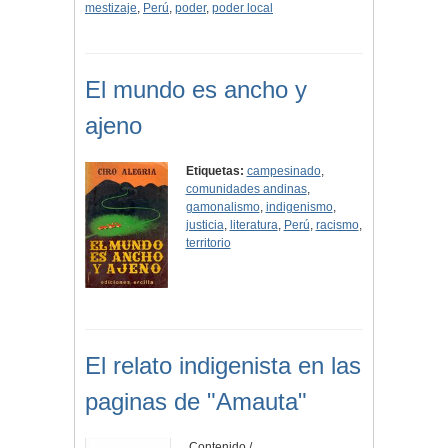
mestizaje
,
Perú
,
poder
,
poder local
El mundo es ancho y
ajeno
Etiquetas:
campesinado
,
comunidades andinas
,
gamonalismo
,
indigenismo
,
justicia
,
literatura
,
Perú
,
racismo
,
territorio
El relato indigenista en las
paginas de "Amauta"
Contenido /