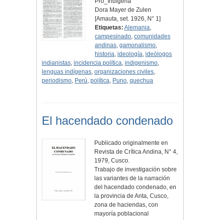
Pro_Indígena
Dora Mayer de Zulen
[Amauta, set. 1926, N° 1]
Etiquetas:
Alemania
,
campesinado
,
comunidades
andinas
,
gamonalismo
,
historia
,
ideología
,
ideólogos
indianistas
,
incidencia política
,
indigenismo
,
lenguas indígenas
,
organizaciones civiles
,
periodismo
,
Perú
,
política
,
Puno
,
quechua
El hacendado condenado
Publicado originalmente en
Revista de Crítica Andina, N° 4,
1979, Cusco.
Trabajo de investigación sobre
las variantes de la narración
del hacendado condenado, en
la provincia de Anta, Cusco,
zona de haciendas, con
mayoría poblacional