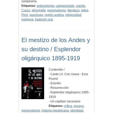
campesina.
Etiquetas:
antropología
,
campesinado
,
cuento
,
Cusco
,
etnografía
,
gamonalismo
,
literatura
,
mitos
,
Perú
,
quechuas
,
región andina
,
religiosidad
indígena
,
tradición oral
El mestizo de los Andes y
su destino / Esplendor
oligárquico 1895-1919
Contenido /
- Canto LV. Con Usura - Ezra
Pound
- Exordio
- Resurrección
- Esplendor oligárquico 1895-
1919
- Un capítulo necesario
Etiquetas:
crítica
,
ensayo
,
gamonalismo
,
historia republicana
,
identidad
,