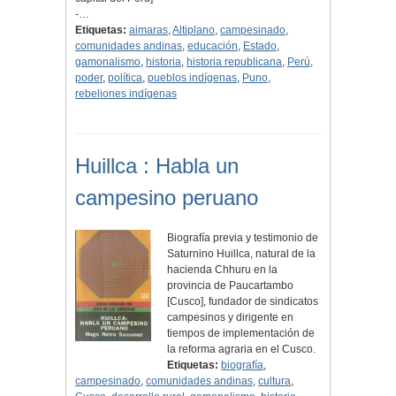
-…
Etiquetas:
aimaras
,
Altiplano
,
campesinado
,
comunidades andinas
,
educación
,
Estado
,
gamonalismo
,
historia
,
historia republicana
,
Perú
,
poder
,
política
,
pueblos indígenas
,
Puno
,
rebeliones indígenas
Huillca : Habla un
campesino peruano
Biografía previa y testimonio de
Saturnino Huillca, natural de la
hacienda Chhuru en la
provincia de Paucartambo
[Cusco], fundador de sindicatos
campesinos y dirigente en
tiempos de implementación de
la reforma agraria en el Cusco.
Etiquetas:
biografía
,
campesinado
,
comunidades andinas
,
cultura
,