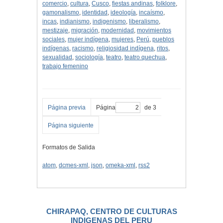
comercio
,
cultura
,
Cusco
,
fiestas andinas
,
folklore
,
gamonalismo
,
identidad
,
ideología
,
incaísmo
,
incas
,
indianismo
,
indigenismo
,
liberalismo
,
mestizaje
,
migración
,
modernidad
,
movimientos
sociales
,
mujer indígena
,
mujeres
,
Perú
,
pueblos
indígenas
,
racismo
,
religiosidad indígena
,
ritos
,
sexualidad
,
sociología
,
teatro
,
teatro quechua
,
trabajo femenino
Página previa
Página
de 3
Página siguiente
Formatos de Salida
atom
,
dcmes-xml
,
json
,
omeka-xml
,
rss2
CHIRAPAQ, CENTRO DE CULTURAS
INDIGENAS DEL PERU