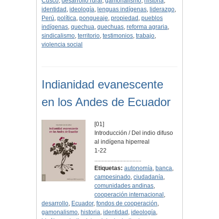
Cusco
,
desarrollo rural
,
gamonalismo
,
historia
,
identidad
,
ideología
,
lenguas indígenas
,
liderazgo
,
Perú
,
política
,
pongueaje
,
propiedad
,
pueblos
indígenas
,
quechua
,
quechuas
,
reforma agraria
,
sindicalismo
,
territorio
,
testimonios
,
trabajo
,
violencia social
Indianidad evanescente
en los Andes de Ecuador
[01]
Introducción / Del indio difuso
al indígena hiperreal
1-22
................................
Etiquetas:
autonomía
,
banca
,
campesinado
,
ciudadanía
,
comunidades andinas
,
cooperación internacional
,
desarrollo
,
Ecuador
,
fondos de cooperación
,
gamonalismo
,
historia
,
identidad
,
ideología
,