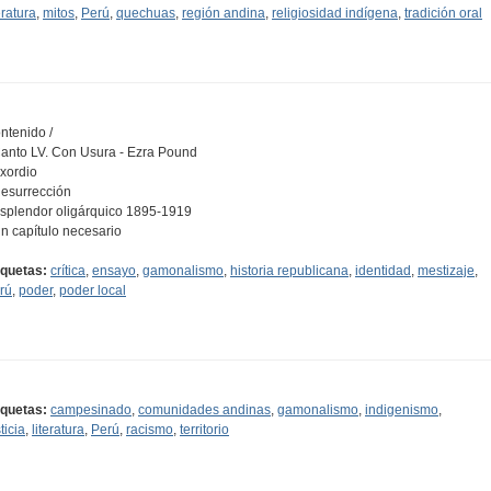
eratura
,
mitos
,
Perú
,
quechuas
,
región andina
,
religiosidad indígena
,
tradición oral
ntenido /
Canto LV. Con Usura - Ezra Pound
Exordio
Resurrección
Esplendor oligárquico 1895-1919
Un capítulo necesario
iquetas:
crítica
,
ensayo
,
gamonalismo
,
historia republicana
,
identidad
,
mestizaje
,
rú
,
poder
,
poder local
iquetas:
campesinado
,
comunidades andinas
,
gamonalismo
,
indigenismo
,
ticia
,
literatura
,
Perú
,
racismo
,
territorio