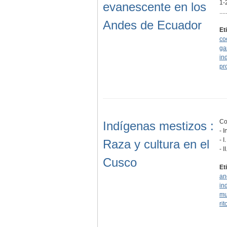
1-
evanescente en los
.....
Andes de Ecuador
Et
co
ga
in
pr
Co
Indígenas mestizos :
- 
- 
Raza y cultura en el
- 
Cusco
Et
an
in
mu
rit