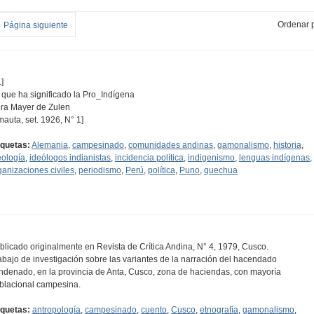
Ordenar p
Página siguiente
]
 que ha significado la Pro_Indígena
ra Mayer de Zulen
mauta, set. 1926, N° 1]
iquetas:
Alemania
,
campesinado
,
comunidades andinas
,
gamonalismo
,
historia
,
eología
,
ideólogos indianistas
,
incidencia política
,
indigenismo
,
lenguas indígenas
,
ganizaciones civiles
,
periodismo
,
Perú
,
política
,
Puno
,
quechua
blicado originalmente en Revista de Crítica Andina, N° 4, 1979, Cusco.
abajo de investigación sobre las variantes de la narración del hacendado
ndenado, en la provincia de Anta, Cusco, zona de haciendas, con mayoría
blacional campesina.
iquetas:
antropología
,
campesinado
,
cuento
,
Cusco
,
etnografía
,
gamonalismo
,