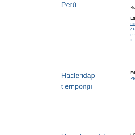
- 
Perú
Ro
Et
co
ge
po
tr
Et
Haciendap
Pe
tiemponpi
Co