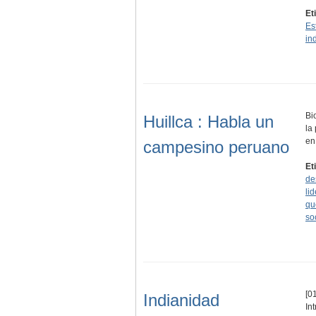
Et
Es
in
Bi
Huillca : Habla un
la
en
campesino peruano
Et
de
li
qu
so
[01
Indianidad
In