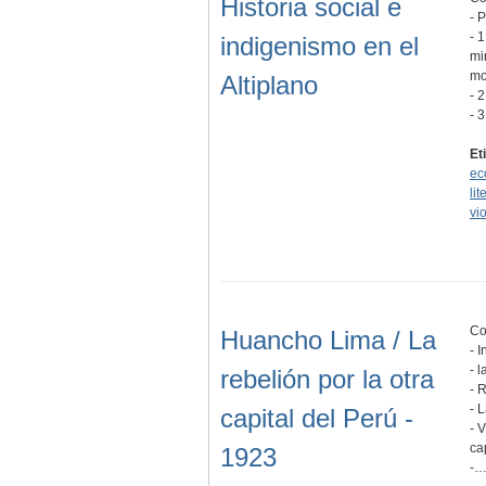
Historia social e
- 
- 
indigenismo en el
mi
mo
Altiplano
- 
- 
Et
ec
lit
vi
Co
Huancho Lima / La
- 
- 
rebelión por la otra
- 
- 
capital del Perú -
- 
ca
1923
-