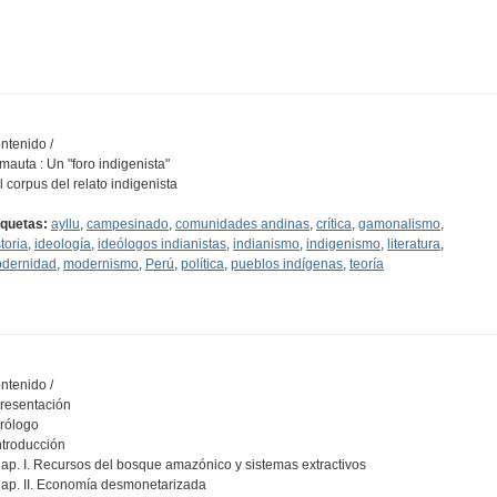
ntenido /
Amauta : Un "foro indigenista"
El corpus del relato indigenista
iquetas:
ayllu
,
campesinado
,
comunidades andinas
,
crítica
,
gamonalismo
,
toria
,
ideología
,
ideólogos indianistas
,
indianismo
,
indigenismo
,
literatura
,
dernidad
,
modernismo
,
Perú
,
política
,
pueblos indígenas
,
teoría
ntenido /
Presentación
Prólogo
Introducción
Cap. I. Recursos del bosque amazónico y sistemas extractivos
Cap. II. Economía desmonetarizada