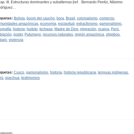
Cap. III. Estructuras dominantes y subalternas [ref. : Bernardo Perdiz, Máximo
dríguez…
iquetas:
Bolivia
,
boom del caucho
,
bora
,
Brasil
,
colonialismo
,
comercio
,
munidades amazónicas
,
economía
,
esclavitud
,
extractivismo
,
gamonalismo
,
ografía
,
historia
,
huitoto
,
kichwas
,
Madre de Dios
,
migración
,
ocaina
,
Perú
,
blación
,
poder
,
Putumayo
,
recursos naturales
,
región amazónica
,
shipibos
,
abajo
,
violencia
iquetas:
Cusco
,
gamonalismo
,
historia
,
historia republicana
,
lenguas indígenas
,
rú
,
quechua
,
testimonios
ntenido