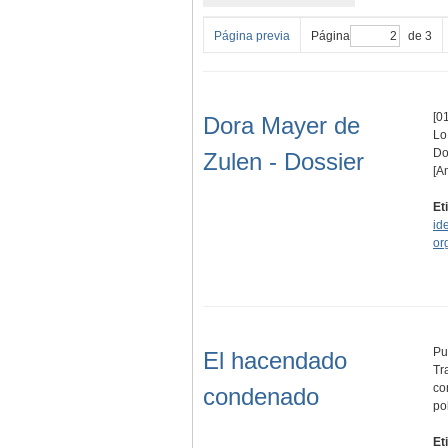
Página previa
Página
de 3
[01
Dora Mayer de
Lo
Do
Zulen - Dossier
[A
Et
id
or
Pu
El hacendado
Tr
co
condenado
po
Et