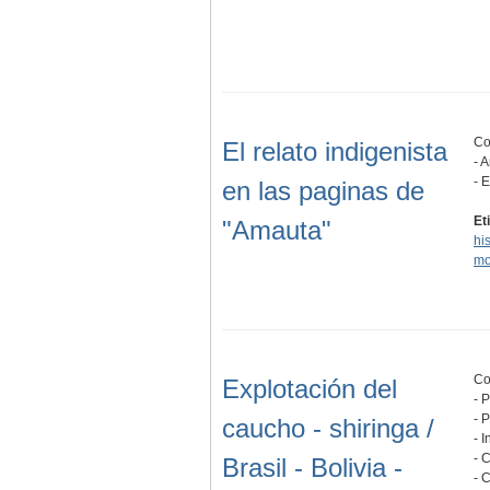
Co
El relato indigenista
- 
- 
en las paginas de
Et
"Amauta"
his
mo
Co
Explotación del
- 
- 
caucho - shiringa /
- 
- 
Brasil - Bolivia -
- 