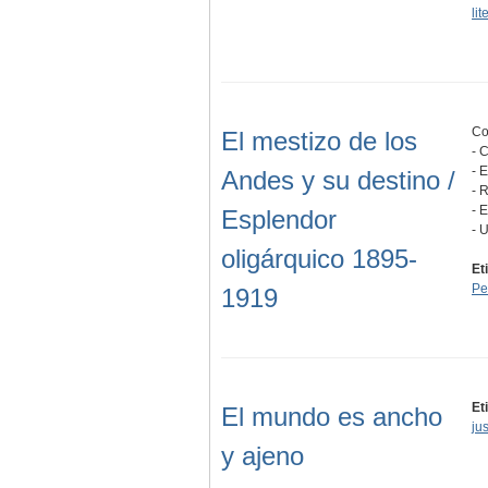
lit
Co
El mestizo de los
- 
- 
Andes y su destino /
- 
- 
Esplendor
- 
oligárquico 1895-
Et
Pe
1919
Et
El mundo es ancho
jus
y ajeno