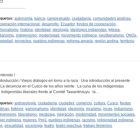
22
...........................
iquetas:
autonomía
,
banca
,
campesinado
,
ciudadanía
,
comunidades andinas
,
operación internacional
,
desarrollo
,
Ecuador
,
fondos de cooperación
,
monalismo
,
historia
,
identidad
,
ideología
,
ideólogos indianistas
,
Iglesia
,
dianismo
,
indigenismo
,
modernidad
,
movimiento indígena
,
neoliberalismo
,
ONGs
,
opiedad
,
proyectos
,
pueblos indígenas
,
reforma agraria
,
región andina
,
territorio
ntenido /
Introducción / Viejos diálogos en torno a la raza : Una introducción al presente
I. La decencia en el Cusco de los años veinte : La cuna de los indigenistas
II. Indigenistas liberales frente al Comité Tawantinsuyu : la…
iquetas:
antropología
,
ciudadanía
,
ciudades
,
comercio
,
cultura
,
Cusco
,
fiestas
dinas
,
folklore
,
gamonalismo
,
identidad
,
ideología
,
incaísmo
,
incas
,
indianismo
,
digenismo
,
liberalismo
,
mestizaje
,
migración
,
modernidad
,
movimientos sociales
,
jer indígena
,
mujeres
,
Perú
,
pueblos indígenas
,
racismo
,
religiosidad indígena
,
os
,
sexualidad
,
sociología
,
teatro
,
teatro quechua
,
trabajo femenino