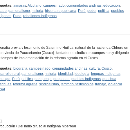
iquetas:
aimaras
,
Altiplano
,
campesinado
,
comunidades andinas
,
educación
,
tado
,
gamonalismo
,
historia
,
historia republicana
,
Perú
,
poder
,
política
,
pueblos
dígenas
,
Puno
,
rebeliones indígenas
ografía previa y testimonio de Saturnino Huillca, natural de la hacienda Chhuru en
 provincia de Paucartambo [Cusco], fundador de sindicatos campesinos y dirigente
 tiempos de implementación de la reforma agraria en el Cusco.
iquetas:
biografía
,
campesinado
,
comunidades andinas
,
cultura
,
Cusco
,
sarrollo rural
,
gamonalismo
,
historia
,
identidad
,
ideología
,
lenguas indígenas
,
derazgo
,
Perú
,
política
,
pongueaje
,
propiedad
,
pueblos indígenas
,
quechua
,
echuas
,
reforma agraria
,
sindicalismo
,
territorio
,
testimonios
,
trabajo
,
violencia
cial
]
troducción / Del indio difuso al indígena hiperreal