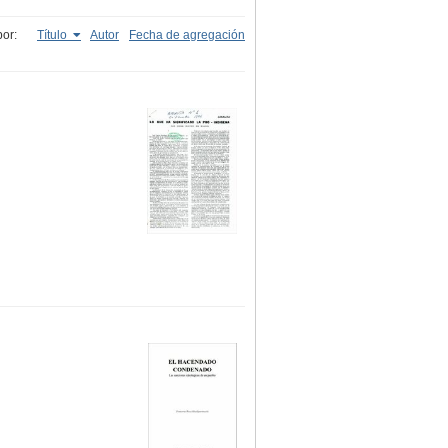
or:
Título
Autor
Fecha de agregación