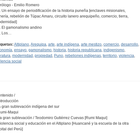
Prólogo - Emilio Romero
1. Un ensayo de periodificación de la historia puneña [enclaves misionales,
nería, rebelión de Túpac Amaru, circuito lanero arequipeño, comercio, tierra,
dernidad]
2. El gamonalismo andino
3. Los…
iquetas:
Altiplano
,
Arequipa
,
arte
,
arte indígena
,
arte mestizo
,
comercio
,
desarrollo
,
onomía
,
ensayo
,
gamonalismo
,
historia
,
historia republicana
,
indigenismo
,
eratura
,
modernidad
,
propiedad
,
Puno
,
rebeliones indígenas
,
territorio
,
violencia
,
olencia social
ntenido /
Introducción
la gran sublevación indígena del sur
Rumi-Maqui
La gran sublevación / Teodomiro Gutiérrez Cuevas [Rumi Maqui]
Violencia social y educación en el Altiplano [Huancané y la escuela de la otra
pital del Perú]
…