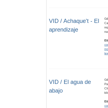
Gé
VID / Achaque't - El
Ca
re
aprendizaje
na
Et
co
in
tex
Gé
VID / El agua de
Pa
Ch
abajo
ki
Et
co