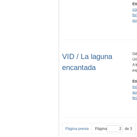
Et
co
fo
pu
Gé
VID / La laguna
Un
A 
encantada
ex
Et
in
au
te
Página previa
Página
de 3