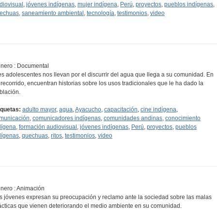
diovisual
,
jóvenes indígenas
,
mujer indígena
,
Perú
,
proyectos
,
pueblos indígenas
,
echuas
,
saneamiento ambiental
,
tecnología
,
testimonios
,
video
nero : Documental
es adolescentes nos llevan por el discurrir del agua que llega a su comunidad. En
 recorrido, encuentran historias sobre los usos tradicionales que le ha dado la
blación.
iquetas:
adulto mayor
,
agua
,
Ayacucho
,
capacitación
,
cine indígena
,
municación
,
comunicadores indígenas
,
comunidades andinas
,
conocimiento
dígena
,
formación audiovisual
,
jóvenes indígenas
,
Perú
,
proyectos
,
pueblos
dígenas
,
quechuas
,
ritos
,
testimonios
,
video
nero : Animación
s jóvenes expresan su preocupación y reclamo ante la sociedad sobre las malas
ácticas que vienen deteriorando el medio ambiente en su comunidad.