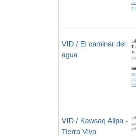
au
qu
Gé
VID / El caminar del
Tr
su
agua
po
Et
co
in
in
Gé
VID / Kawsaq Allpa -
Lo
pr
Tierra Viva