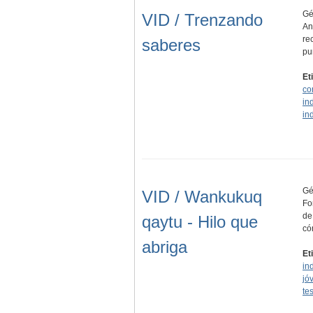
Gé
VID / Trenzando
An
re
saberes
pu
Et
co
in
in
Gé
VID / Wankukuq
Fo
de
qaytu - Hilo que
có
abriga
Et
in
jó
te