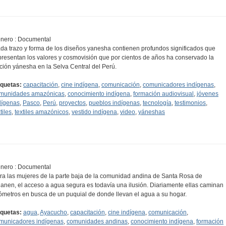
nero : Documental
da trazo y forma de los diseños yanesha contienen profundos significados que
presentan los valores y cosmovisión que por cientos de años ha conservado la
ción yánesha en la Selva Central del Perú.
iquetas:
capacitación
,
cine indígena
,
comunicación
,
comunicadores indígenas
,
munidades amazónicas
,
conocimiento indígena
,
formación audiovisual
,
jóvenes
dígenas
,
Pasco
,
Perú
,
proyectos
,
pueblos indígenas
,
tecnología
,
testimonios
,
tiles
,
textiles amazónicos
,
vestido indígena
,
video
,
yáneshas
nero : Documental
ra las mujeres de la parte baja de la comunidad andina de Santa Rosa de
anen, el acceso a agua segura es todavía una ilusión. Diariamente ellas caminan
lómetros en busca de un puquial de donde llevan el agua a su hogar.
iquetas:
agua
,
Ayacucho
,
capacitación
,
cine indígena
,
comunicación
,
municadores indígenas
,
comunidades andinas
,
conocimiento indígena
,
formación