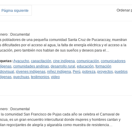
Ordenar p
Página siguiente
nero : Documental
s pobladores de una pequeña comunidad Santa Cruz de Pucaraccay, muestran
s dificultades por el acceso al agua, la falta de energía eléctrica y el acceso a la
ucación, pero también nos hablan de sus sueños y deseos para el…
iquetas:
Ayacucho
,
capacitación
,
cine indígena
,
comunicación
,
comunicadores
dígenas
,
comunidades andinas
,
desarrollo rural
,
educación
,
formación
diovisual
,
jóvenes indígenas
,
niñez indígena
,
Perú
,
pobreza
,
proyectos
,
pueblos
dígenas
,
quechuas
,
testimonios
,
video
nero : Documental
 la comunidad San Francisco de Pujas cada año se celebra el Carnaval de
scua, es un gran encuentro intercultural donde mujeres y hombres cantan y
ilan regocijantes de alegría y algarabía como muestra de resistencia…