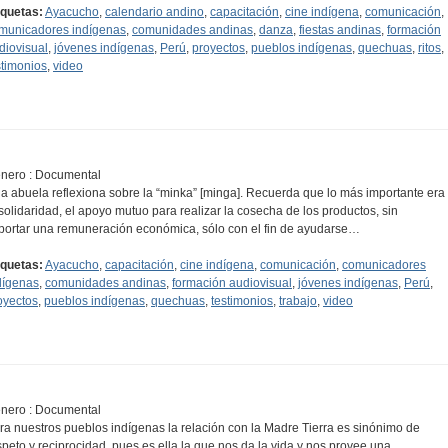
iquetas:
Ayacucho
,
calendario andino
,
capacitación
,
cine indígena
,
comunicación
,
municadores indígenas
,
comunidades andinas
,
danza
,
fiestas andinas
,
formación
diovisual
,
jóvenes indígenas
,
Perú
,
proyectos
,
pueblos indígenas
,
quechuas
,
ritos
,
stimonios
,
video
nero : Documental
a abuela reflexiona sobre la “minka” [minga]. Recuerda que lo más importante era
 solidaridad, el apoyo mutuo para realizar la cosecha de los productos, sin
portar una remuneración económica, sólo con el fin de ayudarse…
iquetas:
Ayacucho
,
capacitación
,
cine indígena
,
comunicación
,
comunicadores
dígenas
,
comunidades andinas
,
formación audiovisual
,
jóvenes indígenas
,
Perú
,
oyectos
,
pueblos indígenas
,
quechuas
,
testimonios
,
trabajo
,
video
nero : Documental
ra nuestros pueblos indígenas la relación con la Madre Tierra es sinónimo de
speto y reciprocidad, pues es ella la que nos da la vida y nos provee una