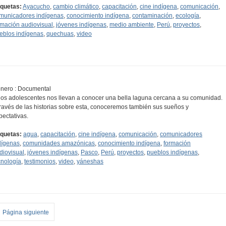
iquetas:
Ayacucho
,
cambio climático
,
capacitación
,
cine indígena
,
comunicación
,
municadores indígenas
,
conocimiento indígena
,
contaminación
,
ecología
,
rmación audiovisual
,
jóvenes indígenas
,
medio ambiente
,
Perú
,
proyectos
,
eblos indígenas
,
quechuas
,
video
nero : Documental
os adolescentes nos llevan a conocer una bella laguna cercana a su comunidad.
través de las historias sobre esta, conoceremos también sus sueños y
pectativas.
iquetas:
agua
,
capacitación
,
cine indígena
,
comunicación
,
comunicadores
dígenas
,
comunidades amazónicas
,
conocimiento indígena
,
formación
diovisual
,
jóvenes indígenas
,
Pasco
,
Perú
,
proyectos
,
pueblos indígenas
,
cnología
,
testimonios
,
video
,
yáneshas
Página siguiente