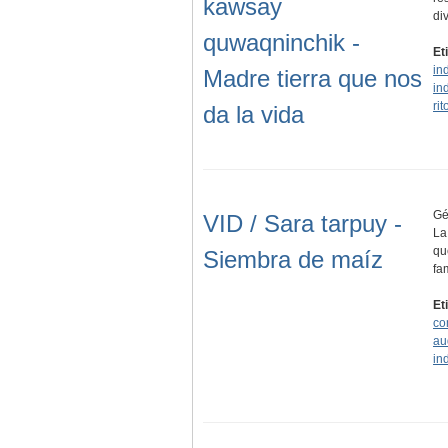
kawsay
di
quwaqninchik -
Et
in
Madre tierra que nos
in
rit
da la vida
Gé
VID / Sara tarpuy -
La
qu
Siembra de maíz
fa
Et
co
au
in