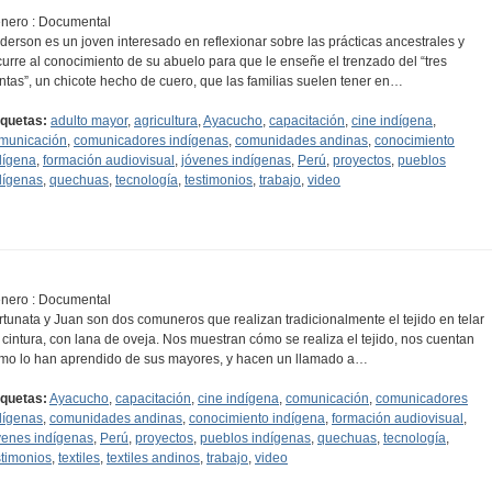
nero : Documental
derson es un joven interesado en reflexionar sobre las prácticas ancestrales y
curre al conocimiento de su abuelo para que le enseñe el trenzado del “tres
ntas”, un chicote hecho de cuero, que las familias suelen tener en…
iquetas:
adulto mayor
,
agricultura
,
Ayacucho
,
capacitación
,
cine indígena
,
municación
,
comunicadores indígenas
,
comunidades andinas
,
conocimiento
dígena
,
formación audiovisual
,
jóvenes indígenas
,
Perú
,
proyectos
,
pueblos
dígenas
,
quechuas
,
tecnología
,
testimonios
,
trabajo
,
video
nero : Documental
rtunata y Juan son dos comuneros que realizan tradicionalmente el tejido en telar
 cintura, con lana de oveja. Nos muestran cómo se realiza el tejido, nos cuentan
mo lo han aprendido de sus mayores, y hacen un llamado a…
iquetas:
Ayacucho
,
capacitación
,
cine indígena
,
comunicación
,
comunicadores
dígenas
,
comunidades andinas
,
conocimiento indígena
,
formación audiovisual
,
venes indígenas
,
Perú
,
proyectos
,
pueblos indígenas
,
quechuas
,
tecnología
,
stimonios
,
textiles
,
textiles andinos
,
trabajo
,
video