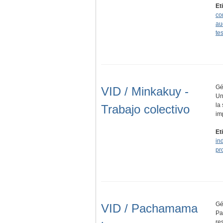
Et
co
au
te
Gé
VID / Minkakuy -
Un
la
Trabajo colectivo
im
Et
in
pr
Gé
VID / Pachamama
Pa
re