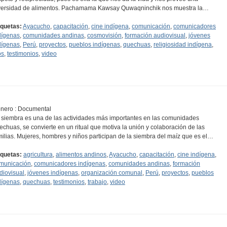
versidad de alimentos. Pachamama Kawsay Quwaqninchik nos muestra la…
iquetas:
Ayacucho
,
capacitación
,
cine indígena
,
comunicación
,
comunicadores
dígenas
,
comunidades andinas
,
cosmovisión
,
formación audiovisual
,
jóvenes
dígenas
,
Perú
,
proyectos
,
pueblos indígenas
,
quechuas
,
religiosidad indígena
,
os
,
testimonios
,
video
nero : Documental
 siembra es una de las actividades más importantes en las comunidades
echuas, se convierte en un ritual que motiva la unión y colaboración de las
milias. Mujeres, hombres y niños participan de la siembra del maíz que es el…
iquetas:
agricultura
,
alimentos andinos
,
Ayacucho
,
capacitación
,
cine indígena
,
municación
,
comunicadores indígenas
,
comunidades andinas
,
formación
diovisual
,
jóvenes indígenas
,
organización comunal
,
Perú
,
proyectos
,
pueblos
dígenas
,
quechuas
,
testimonios
,
trabajo
,
video