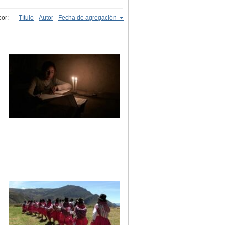
or:
Título
Autor
Fecha de agregación