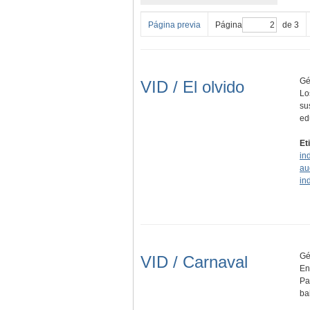
Página previa
Página
de 3
Gé
VID / El olvido
Lo
su
ed
Et
in
au
in
Gé
VID / Carnaval
En
Pa
ba