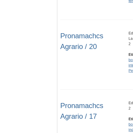
fe
Edi
Pronamachcs
La
2
Agrario / 20
Et
bo
in
Pe
Ed
Pronamachcs
2
Agrario / 17
Et
bo
in