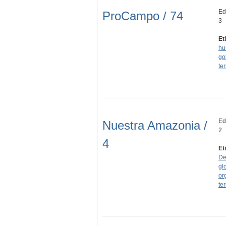
Edi
ProCampo / 74
3
Et
hu
go
ter
Ed
Nuestra Amazonia /
2
4
Et
De
gl
or
ter