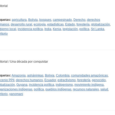
torial
iquetas:
agricultura
,
Bolivia
,
bosques
,
campesinado
,
Derecho
,
derechos
manos
,
desarrollo rural
,
ecología
,
estadísticas
,
Estado
,
forestería
,
globalización
,
bierno local
,
incidencia política
,
India
,
Kenia
,
legislación
,
política
,
Sri Lanka
,
ritorio
itorial / Una década por conquistar
iquetas:
Amazonia
,
asháninkas
,
Bolivia
,
Colombia
,
comunidades amazónicas
,
cenio PPII
,
derechos humanos
,
Ecuador
,
extractivismo
,
forestería
,
genocidio
,
obalización
,
Guyana
,
incidencia política
,
indigenismo
,
movimiento indígena
,
ganizaciones indígenas
,
política
,
pueblos indígenas
,
recursos naturales
,
salud
,
ritorio
,
yanomani