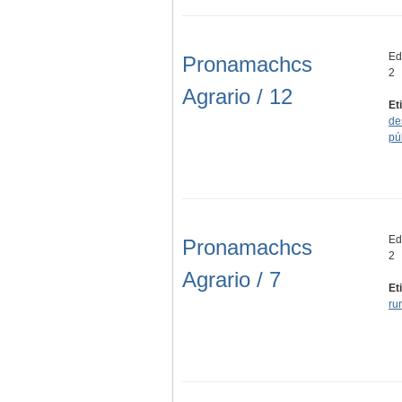
Ed
Pronamachcs
2
Agrario / 12
Et
de
pú
Edi
Pronamachcs
2
Agrario / 7
Et
rur