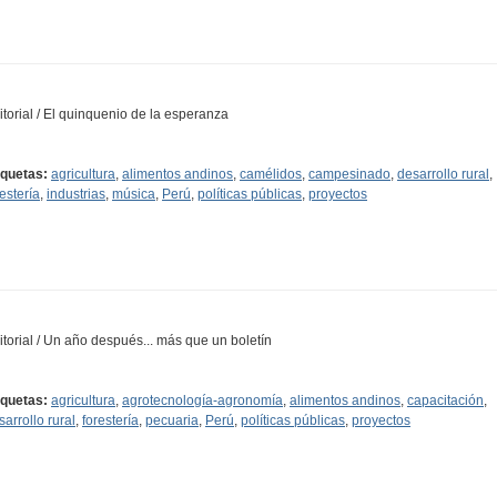
itorial / El quinquenio de la esperanza
iquetas:
agricultura
,
alimentos andinos
,
camélidos
,
campesinado
,
desarrollo rural
,
restería
,
industrias
,
música
,
Perú
,
políticas públicas
,
proyectos
itorial / Un año después... más que un boletín
iquetas:
agricultura
,
agrotecnología-agronomía
,
alimentos andinos
,
capacitación
,
sarrollo rural
,
forestería
,
pecuaria
,
Perú
,
políticas públicas
,
proyectos