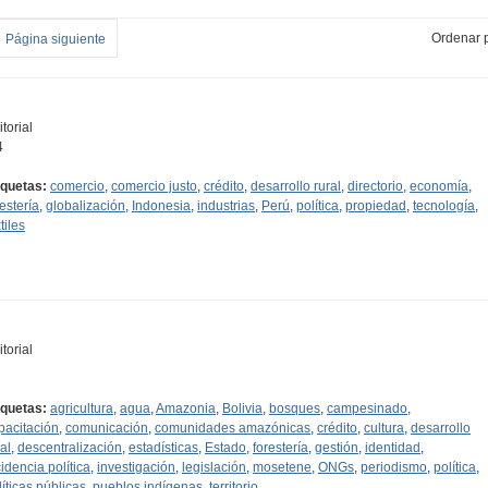
Ordenar p
Página siguiente
torial
4
iquetas:
comercio
,
comercio justo
,
crédito
,
desarrollo rural
,
directorio
,
economía
,
restería
,
globalización
,
Indonesia
,
industrias
,
Perú
,
política
,
propiedad
,
tecnología
,
tiles
torial
iquetas:
agricultura
,
agua
,
Amazonia
,
Bolivia
,
bosques
,
campesinado
,
pacitación
,
comunicación
,
comunidades amazónicas
,
crédito
,
cultura
,
desarrollo
al
,
descentralización
,
estadísticas
,
Estado
,
forestería
,
gestión
,
identidad
,
cidencia política
,
investigación
,
legislación
,
mosetene
,
ONGs
,
periodismo
,
política
,
líticas públicas
,
pueblos indígenas
,
territorio