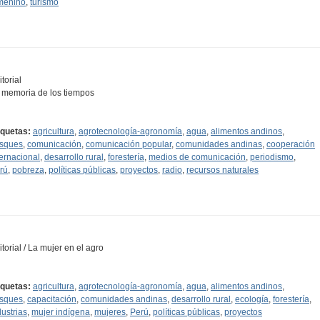
menino
,
turismo
torial
 memoria de los tiempos
iquetas:
agricultura
,
agrotecnología-agronomía
,
agua
,
alimentos andinos
,
sques
,
comunicación
,
comunicación popular
,
comunidades andinas
,
cooperación
ternacional
,
desarrollo rural
,
forestería
,
medios de comunicación
,
periodismo
,
rú
,
pobreza
,
políticas públicas
,
proyectos
,
radio
,
recursos naturales
itorial / La mujer en el agro
iquetas:
agricultura
,
agrotecnología-agronomía
,
agua
,
alimentos andinos
,
sques
,
capacitación
,
comunidades andinas
,
desarrollo rural
,
ecología
,
forestería
,
dustrias
,
mujer indígena
,
mujeres
,
Perú
,
políticas públicas
,
proyectos