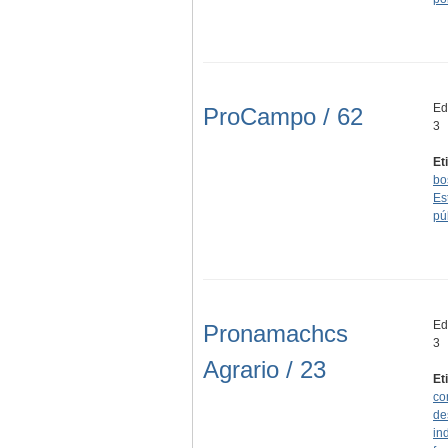
Edi
ProCampo / 62
3
Et
bo
Es
pú
Edi
Pronamachcs
3
Agrario / 23
Et
co
de
in