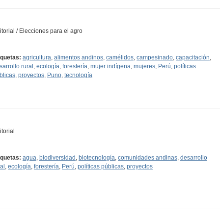
itorial / Elecciones para el agro
iquetas:
agricultura
,
alimentos andinos
,
camélidos
,
campesinado
,
capacitación
,
sarrollo rural
,
ecología
,
forestería
,
mujer indígena
,
mujeres
,
Perú
,
políticas
blicas
,
proyectos
,
Puno
,
tecnología
torial
iquetas:
agua
,
biodiversidad
,
biotecnología
,
comunidades andinas
,
desarrollo
al
,
ecología
,
forestería
,
Perú
,
políticas públicas
,
proyectos