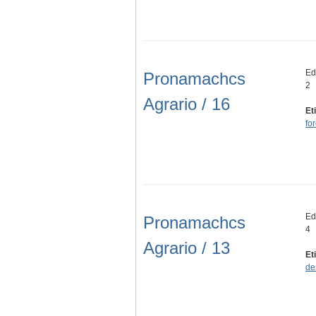
Ed
Pronamachcs
2
Agrario / 16
Et
fo
Ed
Pronamachcs
4
Agrario / 13
Et
de