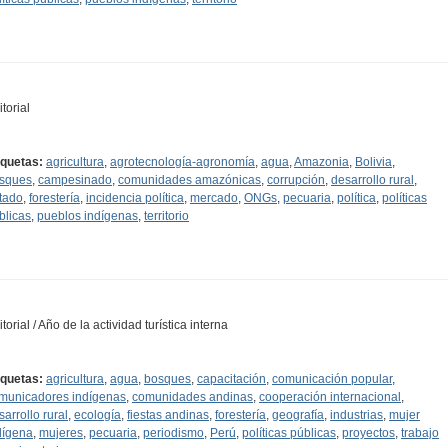
torial
iquetas:
agricultura
,
agrotecnología-agronomía
,
agua
,
Amazonia
,
Bolivia
,
sques
,
campesinado
,
comunidades amazónicas
,
corrupción
,
desarrollo rural
,
tado
,
forestería
,
incidencia política
,
mercado
,
ONGs
,
pecuaria
,
política
,
políticas
blicas
,
pueblos indígenas
,
territorio
torial / Año de la actividad turística interna
iquetas:
agricultura
,
agua
,
bosques
,
capacitación
,
comunicación popular
,
municadores indígenas
,
comunidades andinas
,
cooperación internacional
,
sarrollo rural
,
ecología
,
fiestas andinas
,
forestería
,
geografía
,
industrias
,
mujer
dígena
,
mujeres
,
pecuaria
,
periodismo
,
Perú
,
políticas públicas
,
proyectos
,
trabajo