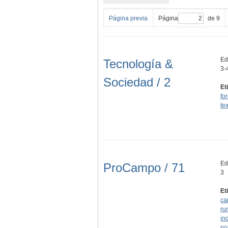
Página previa
Página
de 9
Edi
Tecnología &
3-
Sociedad / 2
Et
fo
tex
Edi
ProCampo / 71
3
Et
ca
rur
in
po