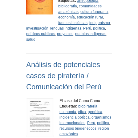
Etiquetas:
antropología
,
bibliografía
,
comunidades
amazónicas
,
cultura funeraria
,
economía
,
educación rural
,
fuentes históricas
,
indigenismo
,
investigación
,
lenguas indígenas
,
Perú
,
política
,
políticas públicas
,
proyectos
,
pueblos indígenas
,
salud
Análisis de potenciales
casos de piratería /
Comunicación del Perú
El caso del Camu Camu
Etiquetas:
biopiratería
,
economía
,
ética
,
genética
,
incidencia política
,
organismos
internacionales
,
Perú
,
política
,
recursos biogenéticos
,
región
amazónica