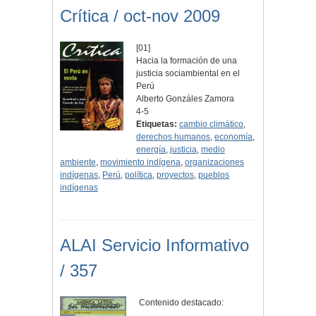
Crítica / oct-nov 2009
[01]
Hacia la formación de una
justicia sociambiental en el
Perú
Alberto Gonzáles Zamora
4-5
Etiquetas:
cambio climático
,
derechos humanos
,
economía
,
energía
,
justicia
,
medio
ambiente
,
movimiento indígena
,
organizaciones
indígenas
,
Perú
,
política
,
proyectos
,
pueblos
indígenas
ALAI Servicio Informativo
/ 357
Contenido destacado:
..............................................