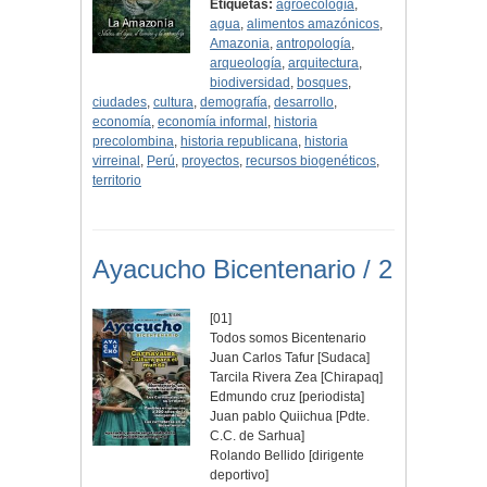
Etiquetas:
agroecología
,
agua
,
alimentos amazónicos
,
Amazonia
,
antropología
,
arqueología
,
arquitectura
,
biodiversidad
,
bosques
,
ciudades
,
cultura
,
demografía
,
desarrollo
,
economía
,
economía informal
,
historia
precolombina
,
historia republicana
,
historia
virreinal
,
Perú
,
proyectos
,
recursos biogenéticos
,
territorio
Ayacucho Bicentenario / 2
[01]
Todos somos Bicentenario
Juan Carlos Tafur [Sudaca]
Tarcila Rivera Zea [Chirapaq]
Edmundo cruz [periodista]
Juan pablo Quiichua [Pdte.
C.C. de Sarhua]
Rolando Bellido [dirigente
deportivo]