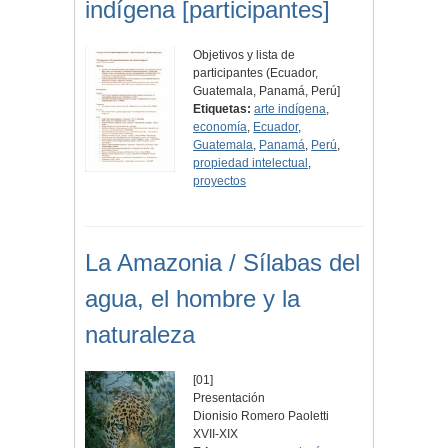
indígena [participantes]
Objetivos y lista de
participantes (Ecuador,
Guatemala, Panamá, Perú]
Etiquetas:
arte indígena
,
economía
,
Ecuador
,
Guatemala
,
Panamá
,
Perú
,
propiedad intelectual
,
proyectos
La Amazonia / Sílabas del
agua, el hombre y la
naturaleza
[01]
Presentación
Dionisio Romero Paoletti
XVII-XIX