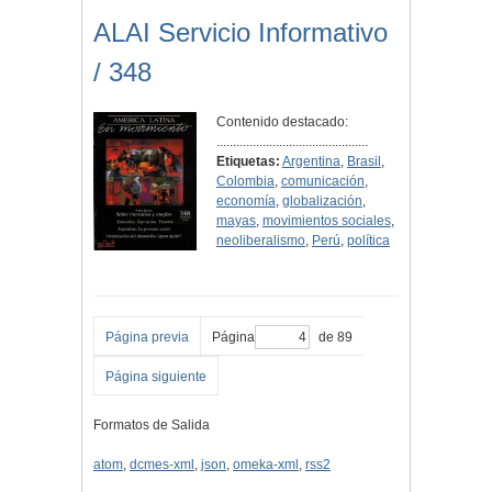
ALAI Servicio Informativo
/ 348
Contenido destacado:
..............................................
Etiquetas:
Argentina
,
Brasil
,
Colombia
,
comunicación
,
economía
,
globalización
,
mayas
,
movimientos sociales
,
neoliberalismo
,
Perú
,
política
Página previa
Página
de 89
Página siguiente
Formatos de Salida
atom
,
dcmes-xml
,
json
,
omeka-xml
,
rss2