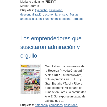
Mariano palomino [FEDIPA]
Mario Cabrera…
Etiquetas:
Ayacucho
,
desarrollo
,
descentralización
,
economía
,
ensayo
,
fiestas
andinas
,
historia
,
Huamanga
,
identidad
,
territorio
Los emprendedores que
suscitaron admiración y
orgullo
Gran trabajo de comuneros de
la Reserva Privada Chaparrí /
Albina Ruiz [Fairness Award]
obtuvo premios en EE.UU. y
Gran Bretaña / Tarcila Rivera
ganó el premio Visionario de
Fundación Ford / La comunidad
Alto El Sol exporta un cacao de
calidad que …
Etiquetas:
Amazonia
,
camélidos
,
desarrollo
,