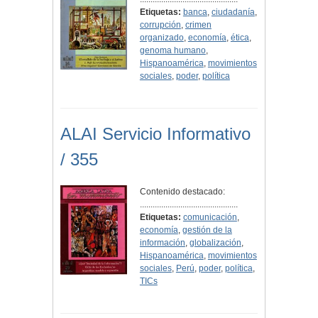
Etiquetas:
banca
,
ciudadanía
,
corrupción
,
crimen
organizado
,
economía
,
ética
,
genoma humano
,
Hispanoamérica
,
movimientos
sociales
,
poder
,
política
ALAI Servicio Informativo
/ 355
Contenido destacado:
..............................................
Etiquetas:
comunicación
,
economía
,
gestión de la
información
,
globalización
,
Hispanoamérica
,
movimientos
sociales
,
Perú
,
poder
,
política
,
TICs