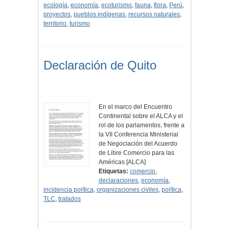
ecología
,
economía
,
ecoturismo
,
fauna
,
flora
,
Perú
,
proyectos
,
pueblos indígenas
,
recursos naturales
,
territorio
,
turismo
Declaración de Quito
En el marco del Encuentro
Continental sobre el ALCA y el
rol de los parlamentos, frente a
la VII Conferencia Ministerial
de Negociación del Acuerdo
de Libre Comercio para las
Américas [ALCA]
Etiquetas:
comercio
,
declaraciones
,
economía
,
incidencia política
,
organizaciones civiles
,
política
,
TLC
,
tratados