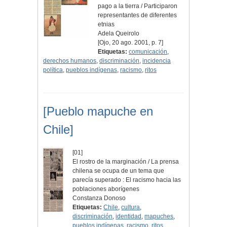
pago a la tierra / Participaron
representantes de diferentes
etnias
Adela Queirolo
[Ojo, 20 ago. 2001, p. 7]
Etiquetas:
comunicación
,
derechos humanos
,
discriminación
,
incidencia
política
,
pueblos indígenas
,
racismo
,
ritos
[Pueblo mapuche en
Chile]
[01]
El rostro de la marginación / La prensa
chilena se ocupa de un tema que
parecía superado : El racismo hacia las
poblaciones aborígenes
Constanza Donoso
Etiquetas:
Chile
,
cultura
,
discriminación
,
identidad
,
mapuches
,
pueblos indígenas
,
racismo
,
ritos