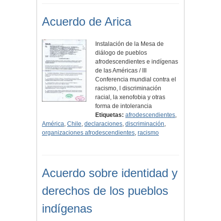
Acuerdo de Arica
Instalación de la Mesa de
diálogo de pueblos
afrodescendientes e indígenas
de las Américas / III
Conferencia mundial contra el
racismo, l discriminación
racial, la xenofobia y otras
forma de intolerancia
Etiquetas:
afrodescendientes
,
América
,
Chile
,
declaraciones
,
discriminación
,
organizaciones afrodescendientes
,
racismo
Acuerdo sobre identidad y
derechos de los pueblos
indígenas