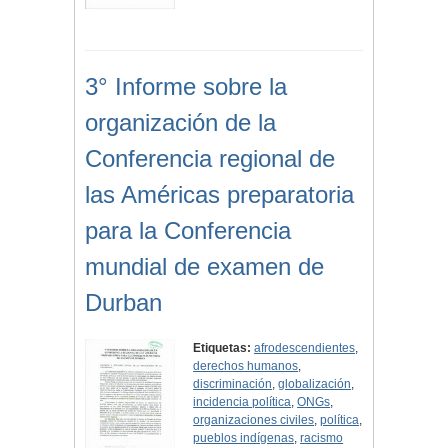
3° Informe sobre la
organización de la
Conferencia regional de
las Américas preparatoria
para la Conferencia
mundial de examen de
Durban
Etiquetas:
afrodescendientes
,
derechos humanos
,
discriminación
,
globalización
,
incidencia política
,
ONGs
,
organizaciones civiles
,
política
,
pueblos indígenas
,
racismo