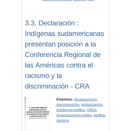
3.3. Declaración :
Indígenas sudamericanas
presentan posición a la
Conferencia Regional de
las Américas contra el
racismo y la
discriminación - CRA
Etiquetas:
declaraciones
,
discriminación
,
globalización
,
incidencia política
,
ONGs
,
organizaciones civiles
,
política
,
racismo