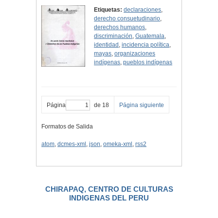
Etiquetas:
declaraciones
,
derecho consuetudinario
,
derechos humanos
,
discriminación
,
Guatemala
,
identidad
,
incidencia política
,
mayas
,
organizaciones
indígenas
,
pueblos indígenas
Página
de 18
Página siguiente
Formatos de Salida
atom
,
dcmes-xml
,
json
,
omeka-xml
,
rss2
CHIRAPAQ, CENTRO DE CULTURAS
INDIGENAS DEL PERU