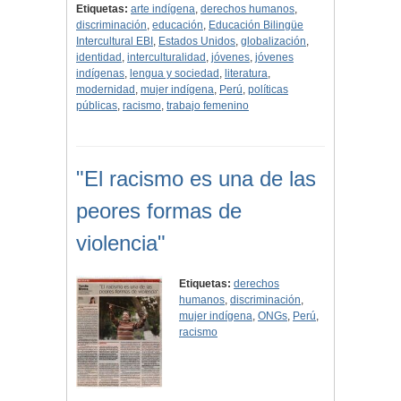
Etiquetas:
arte indígena
,
derechos humanos
,
discriminación
,
educación
,
Educación Bilingüe
Intercultural EBI
,
Estados Unidos
,
globalización
,
identidad
,
interculturalidad
,
jóvenes
,
jóvenes
indígenas
,
lengua y sociedad
,
literatura
,
modernidad
,
mujer indígena
,
Perú
,
políticas
públicas
,
racismo
,
trabajo femenino
"El racismo es una de las
peores formas de
violencia"
Etiquetas:
derechos
humanos
,
discriminación
,
mujer indígena
,
ONGs
,
Perú
,
racismo