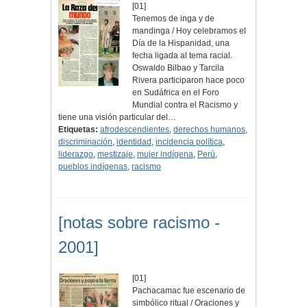
[01]
Tenemos de inga y de
mandinga / Hoy celebramos el
Día de la Hispanidad, una
fecha ligada al tema racial.
Oswaldo Bilbao y Tarcila
Rivera participaron hace poco
en Sudáfrica en el Foro
Mundial contra el Racismo y
tiene una visión particular del…
Etiquetas:
afrodescendientes
,
derechos humanos
,
discriminación
,
identidad
,
incidencia política
,
liderazgo
,
mestizaje
,
mujer indígena
,
Perú
,
pueblos indígenas
,
racismo
[notas sobre racismo -
2001]
[01]
Pachacamac fue escenario de
simbólico ritual / Oraciones y