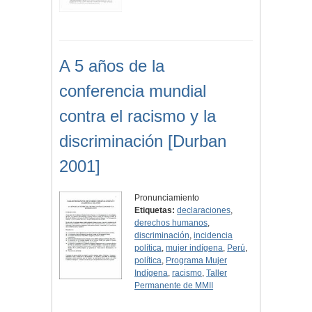
A 5 años de la
conferencia mundial
contra el racismo y la
discriminación [Durban
2001]
Pronunciamiento
Etiquetas:
declaraciones
,
derechos humanos
,
discriminación
,
incidencia
política
,
mujer indígena
,
Perú
,
política
,
Programa Mujer
Indígena
,
racismo
,
Taller
Permanente de MMII