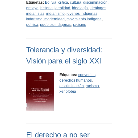
Etiquetas:
Bolivia
,
crítica
,
cultura
,
discriminación
,
ensayo
,
historia
,
identidad
,
ideología
,
ideólogos
indianistas
,
indianismo
,
jóvenes indígenas
,
katarismo
,
modernidad
,
movimiento indígena
,
política
,
pueblos indígenas
,
racismo
Tolerancia y diversidad:
Visión para el siglo XXI
Etiquetas:
convenios
,
derechos humanos
,
discriminación
,
racismo
,
xenofobia
El derecho a no ser