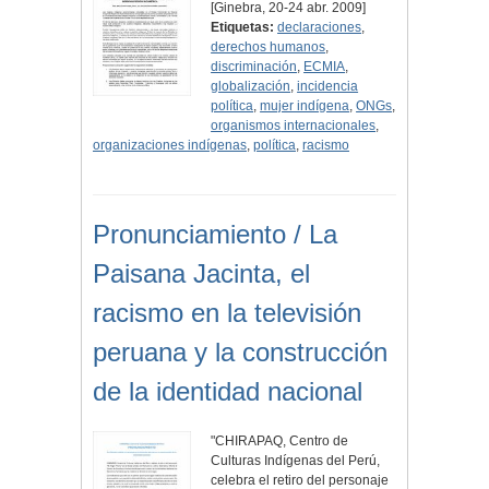
[Ginebra, 20-24 abr. 2009]
Etiquetas:
declaraciones
,
derechos humanos
,
discriminación
,
ECMIA
,
globalización
,
incidencia
política
,
mujer indígena
,
ONGs
,
organismos internacionales
,
organizaciones indígenas
,
política
,
racismo
Pronunciamiento / La
Paisana Jacinta, el
racismo en la televisión
peruana y la construcción
de la identidad nacional
"CHIRAPAQ, Centro de
Culturas Indígenas del Perú,
celebra el retiro del personaje