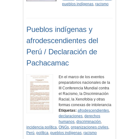
pueblos indígenas
,
racismo
Pueblos indígenas y
afrodescendientes del
Perú / Declaración de
Pachacamac
En el marco de los eventos
preparatorios nacionales de la
III Conferencia Mundial contra
el Racismo, la Discriminación
Racial, la Xenofobia y otras
formas conexas de intolerancia
Etiquetas:
afrodescendientes
,
declaraciones
,
derechos
humanos
,
discriminación
,
incidencia política
,
ONGs
,
organizaciones civiles
,
Perú
,
política
,
pueblos indígenas
,
racismo