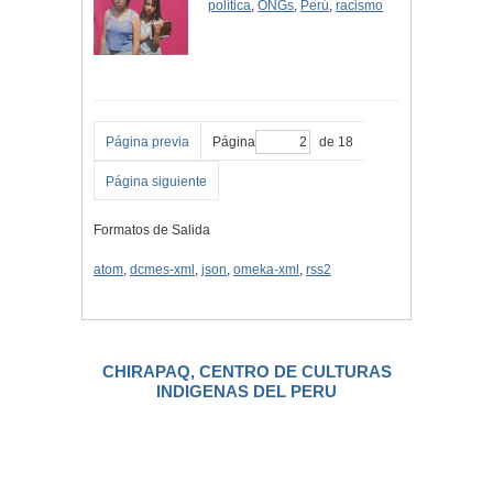
política
,
ONGs
,
Perú
,
racismo
Página previa
Página
de 18
Página siguiente
Formatos de Salida
atom
,
dcmes-xml
,
json
,
omeka-xml
,
rss2
CHIRAPAQ, CENTRO DE CULTURAS
INDIGENAS DEL PERU
.