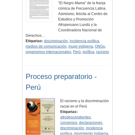
“El Negro Mama” de la franja
cómica de Frecuencia Latina.
Asimismo, felicita al Centro de
Estudios y Promoción
Afroperuano Lundú y la
Coordinadora Nacional de
Derechos…
Etiquetas:
discriminación
,
incidencia política
,
medios de comunicación
,
mujer indígena
,
ONGs
,
organismos internacionales
,
Perú
,
política
,
racismo
Proceso preparatorio -
Perú
El racismo y la discriminación
racial en el Perú
Etiquetas:
afrodescendientes
,
convenios
,
declaraciones
,
discriminación
,
incidencia
política
,
movimiento indígena
,