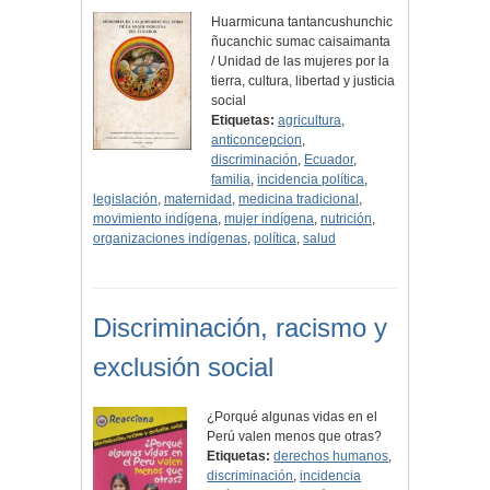
Huarmicuna tantancushunchic
ñucanchic sumac caisaimanta
/ Unidad de las mujeres por la
tierra, cultura, libertad y justicia
social
Etiquetas:
agricultura
,
anticoncepcion
,
discriminación
,
Ecuador
,
familia
,
incidencia política
,
legislación
,
maternidad
,
medicina tradicional
,
movimiento indígena
,
mujer indígena
,
nutrición
,
organizaciones indígenas
,
política
,
salud
Discriminación, racismo y
exclusión social
¿Porqué algunas vidas en el
Perú valen menos que otras?
Etiquetas:
derechos humanos
,
discriminación
,
incidencia