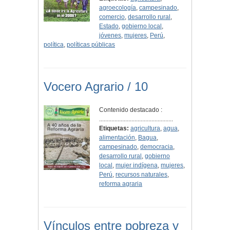
agroecología
,
campesinado
,
comercio
,
desarrollo rural
,
Estado
,
gobierno local
,
jóvenes
,
mujeres
,
Perú
,
política
,
políticas públicas
Vocero Agrario / 10
Contenido destacado :
................................................
Etiquetas:
agricultura
,
agua
,
alimentación
,
Bagua
,
campesinado
,
democracia
,
desarrollo rural
,
gobierno
local
,
mujer indígena
,
mujeres
,
Perú
,
recursos naturales
,
reforma agraria
Vínculos entre pobreza y