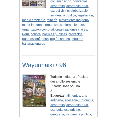
contaminación
,
convenios
,
desarrollo
,
desarrollo rural
,
extractivismo
,
globalización
,
incidencia política
,
legislación
,
medio ambiente
,
minería
,
movimiento indígena
,
mujer indígena
,
organismos internacionales
,
organización comunal
,
organizaciones civiles
,
Perú
,
política
,
políticas públicas
,
proyectos
,
pueblos indígenas
,
región andina
,
territorio
,
transnacionales
Wayuunaiki / 96
Turismo indígena : Posible
desarrollo sostenible
Ricardo José Aquino
3
Etiquetas:
alimentos
,
arte
indígena
,
artesanía
,
Colombia
,
desarrollo
,
desarrollo rural
,
ecología
,
ecoturismo
,
geografía
,
incidencia política
,