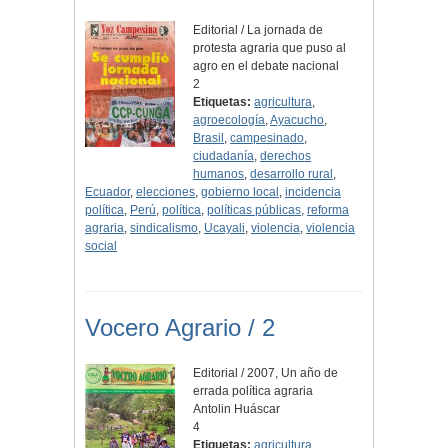
Editorial / La jornada de
protesta agraria que puso al
agro en el debate nacional
2
Etiquetas:
agricultura
,
agroecología
,
Ayacucho
,
Brasil
,
campesinado
,
ciudadanía
,
derechos
humanos
,
desarrollo rural
,
Ecuador
,
elecciones
,
gobierno local
,
incidencia
política
,
Perú
,
política
,
políticas públicas
,
reforma
agraria
,
sindicalismo
,
Ucayali
,
violencia
,
violencia
social
Vocero Agrario / 2
Editorial / 2007, Un año de
errada política agraria
Antolin Huáscar
4
Etiquetas:
agricultura
,