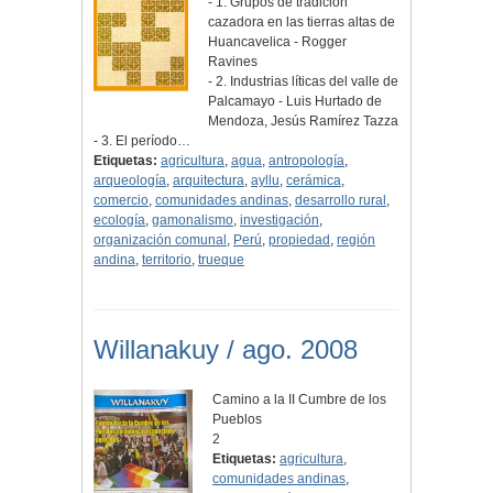
- 1. Grupos de tradición
cazadora en las tierras altas de
Huancavelica - Rogger
Ravines
- 2. Industrias líticas del valle de
Palcamayo - Luis Hurtado de
Mendoza, Jesús Ramírez Tazza
- 3. El período…
Etiquetas:
agricultura
,
agua
,
antropología
,
arqueología
,
arquitectura
,
ayllu
,
cerámica
,
comercio
,
comunidades andinas
,
desarrollo rural
,
ecología
,
gamonalismo
,
investigación
,
organización comunal
,
Perú
,
propiedad
,
región
andina
,
territorio
,
trueque
Willanakuy / ago. 2008
Camino a la II Cumbre de los
Pueblos
2
Etiquetas:
agricultura
,
comunidades andinas
,