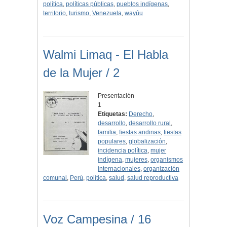
política
,
políticas públicas
,
pueblos indígenas
,
territorio
,
turismo
,
Venezuela
,
wayúu
Walmi Limaq - El Habla
de la Mujer / 2
Presentación
1
Etiquetas:
Derecho
,
desarrollo
,
desarrollo rural
,
familia
,
fiestas andinas
,
fiestas
populares
,
globalización
,
incidencia política
,
mujer
indígena
,
mujeres
,
organismos
internacionales
,
organización
comunal
,
Perú
,
política
,
salud
,
salud reproductiva
Voz Campesina / 16