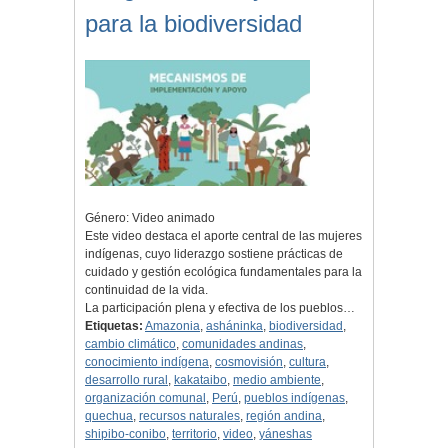
para la biodiversidad
Género: Video animado
Este video destaca el aporte central de las mujeres
indígenas, cuyo liderazgo sostiene prácticas de
cuidado y gestión ecológica fundamentales para la
continuidad de la vida.
La participación plena y efectiva de los pueblos…
Etiquetas:
Amazonia
,
asháninka
,
biodiversidad
,
cambio climático
,
comunidades andinas
,
conocimiento indígena
,
cosmovisión
,
cultura
,
desarrollo rural
,
kakataibo
,
medio ambiente
,
organización comunal
,
Perú
,
pueblos indígenas
,
quechua
,
recursos naturales
,
región andina
,
shipibo-conibo
,
territorio
,
video
,
yáneshas