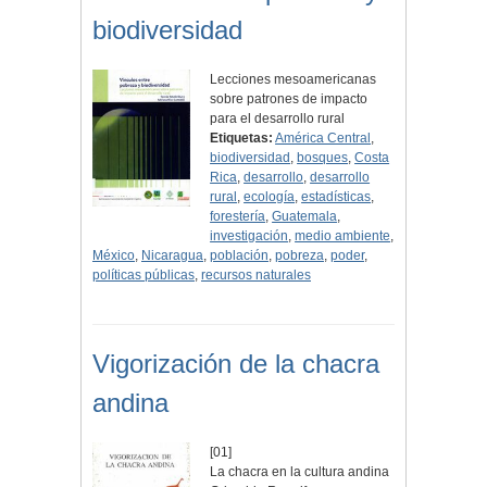
biodiversidad
Lecciones mesoamericanas
sobre patrones de impacto
para el desarrollo rural
Etiquetas:
América Central
,
biodiversidad
,
bosques
,
Costa
Rica
,
desarrollo
,
desarrollo
rural
,
ecología
,
estadísticas
,
forestería
,
Guatemala
,
investigación
,
medio ambiente
,
México
,
Nicaragua
,
población
,
pobreza
,
poder
,
políticas públicas
,
recursos naturales
Vigorización de la chacra
andina
[01]
La chacra en la cultura andina