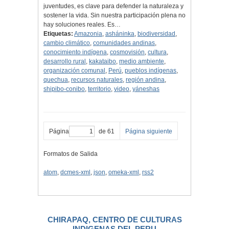
juventudes, es clave para defender la naturaleza y
sostener la vida. Sin nuestra participación plena no
hay soluciones reales. Es…
Etiquetas:
Amazonia
,
asháninka
,
biodiversidad
,
cambio climático
,
comunidades andinas
,
conocimiento indígena
,
cosmovisión
,
cultura
,
desarrollo rural
,
kakataibo
,
medio ambiente
,
organización comunal
,
Perú
,
pueblos indígenas
,
quechua
,
recursos naturales
,
región andina
,
shipibo-conibo
,
territorio
,
video
,
yáneshas
Página
de 61
Página siguiente
Formatos de Salida
atom
,
dcmes-xml
,
json
,
omeka-xml
,
rss2
CHIRAPAQ, CENTRO DE CULTURAS
INDIGENAS DEL PERU