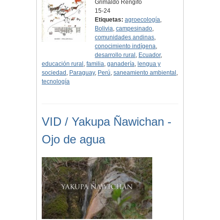
Grimaldo Rengifo
15-24
Etiquetas:
agroecología
,
Bolivia
,
campesinado
,
comunidades andinas
,
conocimiento indígena
,
desarrollo rural
,
Ecuador
,
educación rural
,
familia
,
ganadería
,
lengua y
sociedad
,
Paraguay
,
Perú
,
saneamiento ambiental
,
tecnología
VID / Yakupa Ñawichan -
Ojo de agua