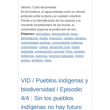
Género: Corto documental
En Accomarca, el agua emerge como un vínculo
profundo entre la tierra y el cuidado colectivo.
Frente a la intensificación de las sequías y la
creciente incertidumbre de las lluvias, la
comunidad organiza la protección de sus…
Etiquetas:
agricultura
,
agroecología
,
agua
,
alimentación
,
Andes
,
Ayacucho
,
cambio climático
,
comunidades andinas
,
conocimiento indígena
,
cosmovisión
,
cultura
,
desarrollo rural
,
medio
ambiente
,
organización comunal
,
Perú
,
pueblos
indígenas
,
quechua
,
recursos naturales
,
región
andina
,
territorio
,
video
VID / Pueblos indígenas y
biodiversidad / Episodio
4/4 : Sin los pueblos
indígenas no hay futuro