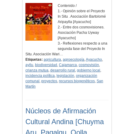
Contenido /
1.- Opinión sobre el Proyecto
In Situ . Asociación Bartolomé
Aripaylla [Ayacucho]
2.- Entre dos cosmovisiones.
Asociación Pacha Uyway
[Ayacucho]
3.- Reflexiones respecto a una
segunda fase del Proyecto In
Situ. Asociación Wari…
Etiquetas:
agricultura
,
agroecología
,
Ayacucho
,
ayllu
,
biodiversidad
,
Cajamarca
,
cosmovisión
,
crianza mutua
,
desarrollo rural
,
gobierno local
,
incidencia política
,
legislación
,
organización
comunal
,
proyectos
,
recursos biogenéticos
,
San
Martín
Núcleos de Afirmación
Cultural Andina [Chuyma
Aru, Paqalqu, Qolla