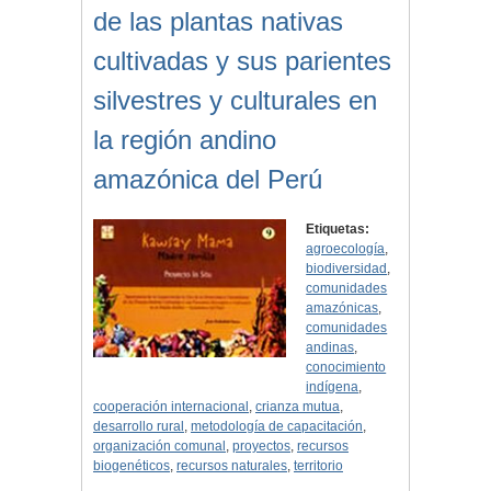
de las plantas nativas
cultivadas y sus parientes
silvestres y culturales en
la región andino
amazónica del Perú
Etiquetas:
agroecología
,
biodiversidad
,
comunidades
amazónicas
,
comunidades
andinas
,
conocimiento
indígena
,
cooperación internacional
,
crianza mutua
,
desarrollo rural
,
metodología de capacitación
,
organización comunal
,
proyectos
,
recursos
biogenéticos
,
recursos naturales
,
territorio