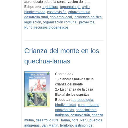
aprendizaje sobre la conservación de la…
Etiquetas:
agricultura
,
agroecología
,
ayllu
,
biodiversidad
,
cosmovisión
,
crianza mutua
,
desarrollo rural
,
gobierno local
,
incidencia política
,
legislación
,
organización comunal
,
proyectos
,
Puno
,
recursos biogenéticos
Crianza del monte en los
quechua-lamas
Contenido /
1.- Saberes nativos de la
crianza del monte
2.- La crianza de la casa
[llakta] de los espíritus
Etiquetas:
agroecología
,
biodiversidad
,
comunidades
amazónicas
,
conocimiento
indígena
,
cosmovisión
,
crianza
mutua
,
desarrollo rural
,
fauna
,
flora
,
Perú
,
pueblos
indígenas
,
San Martín
,
territorio
,
testimonios