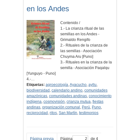
en los Andes
Contenido /
1.- La crianza ritual de las
semillas en los Andes -
Grimaldo Rengifo
2.- Rituales de la crianza de
las semillas - Asociación
Chuyma Aru [Puno]
3.- Rituales en la crianza de la
semilla - Asociación Paqalqu
[Yunguyo - Puno]
4.-…
Etiquetas:
agroecología
,
Ayacucho
,
ayllu
,
biodiversidad
,
calendario andino
,
comunidades
amazónicas
,
comunidades andinas
,
conocimiento
indígena
,
cosmovisión
,
crianza mutua
,
fiestas
andinas
,
organización comunal
,
Perú
,
Puno
,
reciprocidad
,
ritos
,
San Martín
,
testimonios
Página previa
Página
de 4