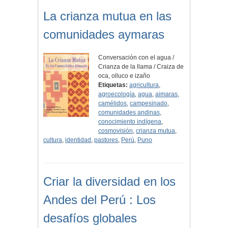
La crianza mutua en las
comunidades aymaras
Conversación con el agua /
Crianza de la llama / Craiza de
oca, olluco e izaño
Etiquetas:
agricultura
,
agroecología
,
agua
,
aimaras
,
camélidos
,
campesinado
,
comunidades andinas
,
conocimiento indígena
,
cosmovisión
,
crianza mutua
,
cultura
,
identidad
,
pastores
,
Perú
,
Puno
Criar la diversidad en los
Andes del Perú : Los
desafíos globales