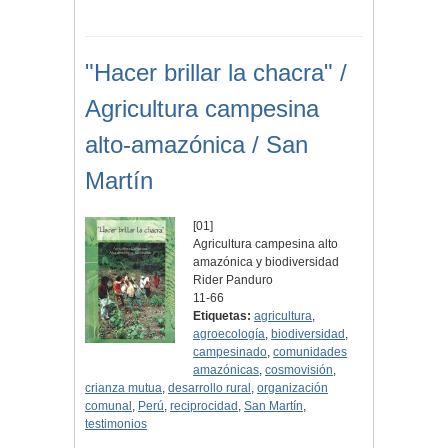
"Hacer brillar la chacra" /
Agricultura campesina
alto-amazónica / San
Martín
[01]
Agricultura campesina alto
amazónica y biodiversidad
Rider Panduro
11-66
Etiquetas:
agricultura
,
agroecología
,
biodiversidad
,
campesinado
,
comunidades
amazónicas
,
cosmovisión
,
crianza mutua
,
desarrollo rural
,
organización
comunal
,
Perú
,
reciprocidad
,
San Martín
,
testimonios