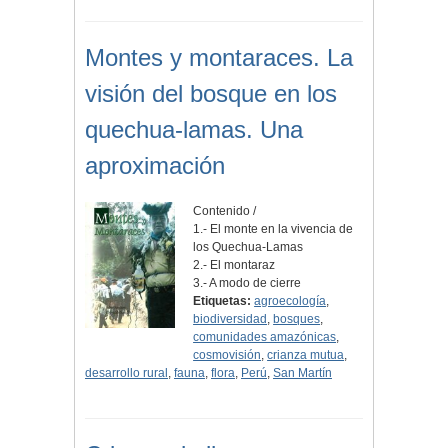
Montes y montaraces. La
visión del bosque en los
quechua-lamas. Una
aproximación
Contenido /
1.- El monte en la vivencia de
los Quechua-Lamas
2.- El montaraz
3.- A modo de cierre
Etiquetas:
agroecología
,
biodiversidad
,
bosques
,
comunidades amazónicas
,
cosmovisión
,
crianza mutua
,
desarrollo rural
,
fauna
,
flora
,
Perú
,
San Martín