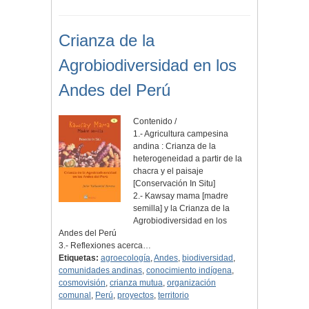
Crianza de la
Agrobiodiversidad en los
Andes del Perú
Contenido /
1.- Agricultura campesina
andina : Crianza de la
heterogeneidad a partir de la
chacra y el paisaje
[Conservación In Situ]
2.- Kawsay mama [madre
semilla] y la Crianza de la
Agrobiodiversidad en los
Andes del Perú
3.- Reflexiones acerca…
Etiquetas:
agroecología
,
Andes
,
biodiversidad
,
comunidades andinas
,
conocimiento indígena
,
cosmovisión
,
crianza mutua
,
organización
comunal
,
Perú
,
proyectos
,
territorio