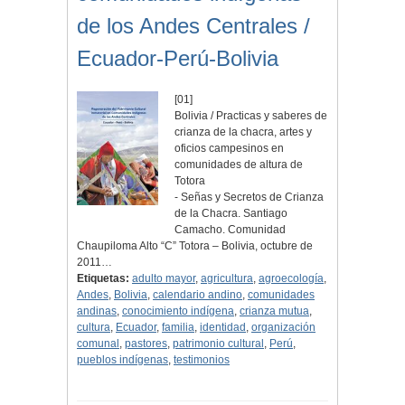
de los Andes Centrales /
Ecuador-Perú-Bolivia
[01]
Bolivia / Practicas y saberes de
crianza de la chacra, artes y
oficios campesinos en
comunidades de altura de
Totora
- Señas y Secretos de Crianza
de la Chacra. Santiago
Camacho. Comunidad
Chaupiloma Alto “C” Totora – Bolivia, octubre de
2011…
Etiquetas:
adulto mayor
,
agricultura
,
agroecología
,
Andes
,
Bolivia
,
calendario andino
,
comunidades
andinas
,
conocimiento indígena
,
crianza mutua
,
cultura
,
Ecuador
,
familia
,
identidad
,
organización
comunal
,
pastores
,
patrimonio cultural
,
Perú
,
pueblos indígenas
,
testimonios