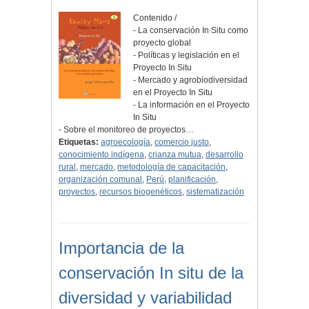
Contenido /
- La conservación In Situ como
proyecto global
- Políticas y legislación en el
Proyecto In Situ
- Mercado y agrobiodiversidad
en el Proyecto In Situ
- La información en el Proyecto
In Situ
- Sobre el monitoreo de proyectos…
Etiquetas:
agroecología
,
comercio justo
,
conocimiento indígena
,
crianza mutua
,
desarrollo
rural
,
mercado
,
metodología de capacitación
,
organización comunal
,
Perú
,
planificación
,
proyectos
,
recursos biogenéticos
,
sistematización
Importancia de la
conservación In situ de la
diversidad y variabilidad