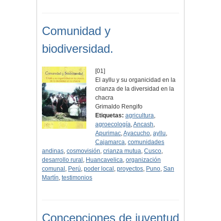
Comunidad y
biodiversidad.
[01]
El ayllu y su organicidad en la
crianza de la diversidad en la
chacra
Grimaldo Rengifo
Etiquetas:
agricultura
,
agroecología
,
Ancash
,
Apurimac
,
Ayacucho
,
ayllu
,
Cajamarca
,
comunidades
andinas
,
cosmovisión
,
crianza mutua
,
Cusco
,
desarrollo rural
,
Huancavelica
,
organización
comunal
,
Perú
,
poder local
,
proyectos
,
Puno
,
San
Martín
,
testimonios
Concepciones de juventud