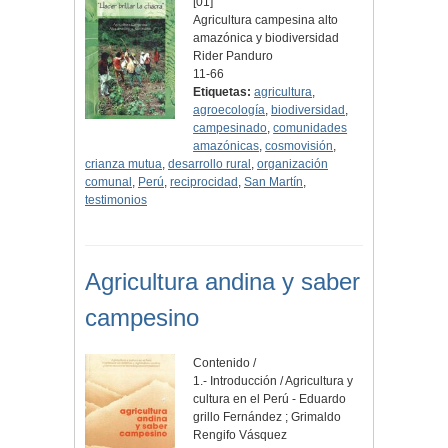
[01]
Agricultura campesina alto
amazónica y biodiversidad
Rider Panduro
11-66
Etiquetas:
agricultura
,
agroecología
,
biodiversidad
,
campesinado
,
comunidades
amazónicas
,
cosmovisión
,
crianza mutua
,
desarrollo rural
,
organización
comunal
,
Perú
,
reciprocidad
,
San Martín
,
testimonios
Agricultura andina y saber
campesino
Contenido /
1.- Introducción / Agricultura y
cultura en el Perú - Eduardo
grillo Fernández ; Grimaldo
Rengifo Vásquez