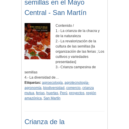
semillas en el Mayo
Central - San Martín
Contenido /
1.- La crianza de la chacra y
de la naturaleza
2.- La revalorización de la
cultura de las semillas [la
organización de las ferias ; Los
cultivos y variedades
presentadas]
3.- Crianza campesina de
semillas
4.- La diversidad de…
Etiquetas:
agroecología
,
agrotecnología-
agronomía
,
biodiversidad
,
comercio
,
crianza
mutua
,
ferias
,
huertas
,
Perú
,
proyectos
,
región
amazónica
,
San Martín
Crianza de la