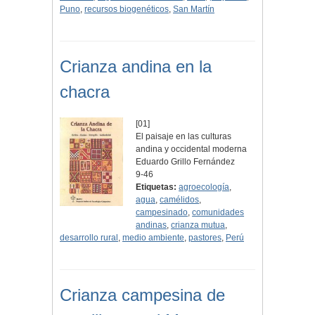
Puno
,
recursos biogenéticos
,
San Martín
Crianza andina en la
chacra
[01]
El paisaje en las culturas
andina y occidental moderna
Eduardo Grillo Fernández
9-46
Etiquetas:
agroecología
,
agua
,
camélidos
,
campesinado
,
comunidades
andinas
,
crianza mutua
,
desarrollo rural
,
medio ambiente
,
pastores
,
Perú
Crianza campesina de