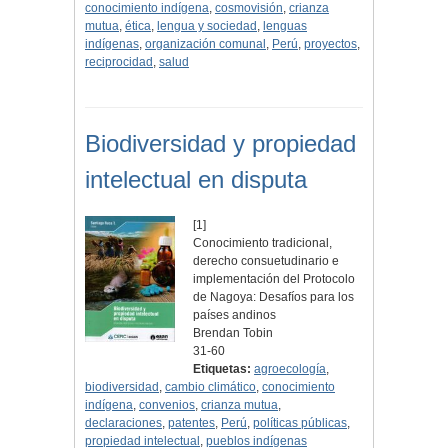
conocimiento indígena
,
cosmovisión
,
crianza
mutua
,
ética
,
lengua y sociedad
,
lenguas
indígenas
,
organización comunal
,
Perú
,
proyectos
,
reciprocidad
,
salud
Biodiversidad y propiedad
intelectual en disputa
[1]
Conocimiento tradicional,
derecho consuetudinario e
implementación del Protocolo
de Nagoya: Desafíos para los
países andinos
Brendan Tobin
31-60
Etiquetas:
agroecología
,
biodiversidad
,
cambio climático
,
conocimiento
indígena
,
convenios
,
crianza mutua
,
declaraciones
,
patentes
,
Perú
,
políticas públicas
,
propiedad intelectual
,
pueblos indígenas