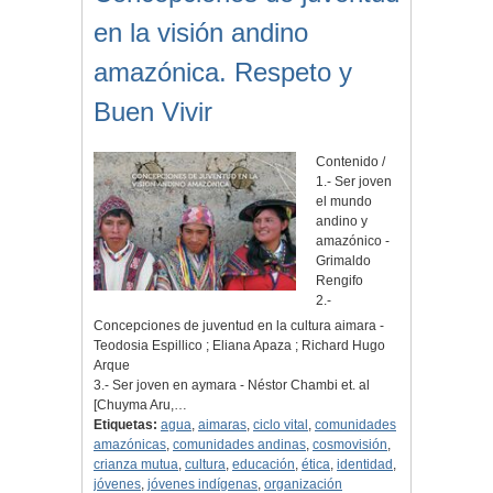
en la visión andino
amazónica. Respeto y
Buen Vivir
Contenido /
1.- Ser joven
el mundo
andino y
amazónico -
Grimaldo
Rengifo
2.-
Concepciones de juventud en la cultura aimara -
Teodosia Espillico ; Eliana Apaza ; Richard Hugo
Arque
3.- Ser joven en aymara - Néstor Chambi et. al
[Chuyma Aru,…
Etiquetas:
agua
,
aimaras
,
ciclo vital
,
comunidades
amazónicas
,
comunidades andinas
,
cosmovisión
,
crianza mutua
,
cultura
,
educación
,
ética
,
identidad
,
jóvenes
,
jóvenes indígenas
,
organización