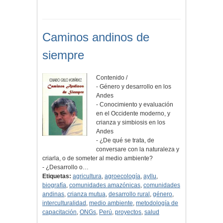
Caminos andinos de
siempre
Contenido /
- Género y desarrollo en los
Andes
- Conocimiento y evaluación
en el Occidente moderno, y
crianza y simbiosis en los
Andes
- ¿De qué se trata, de
conversare con la naturaleza y
criarla, o de someter al medio ambiente?
- ¿Desarrollo o…
Etiquetas:
agricultura
,
agroecología
,
ayllu
,
biografía
,
comunidades amazónicas
,
comunidades
andinas
,
crianza mutua
,
desarrollo rural
,
género
,
interculturalidad
,
medio ambiente
,
metodología de
capacitación
,
ONGs
,
Perú
,
proyectos
,
salud