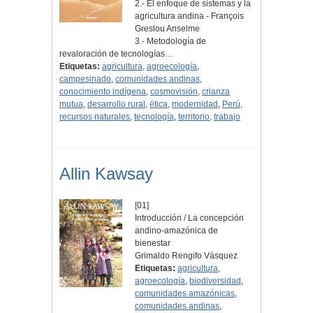
2.- El enfoque de sistemas y la
agricultura andina - François
Greslou Anselme
3.- Metodología de
revaloración de tecnologías…
Etiquetas:
agricultura
,
agroecología
,
campesinado
,
comunidades andinas
,
conocimiento indígena
,
cosmovisión
,
crianza
mutua
,
desarrollo rural
,
ética
,
modernidad
,
Perú
,
recursos naturales
,
tecnología
,
territorio
,
trabajo
Allin Kawsay
[01]
Introducción / La concepción
andino-amazónica de
bienestar
Grimaldo Rengifo Vásquez
Etiquetas:
agricultura
,
agroecología
,
biodiversidad
,
comunidades amazónicas
,
comunidades andinas
,