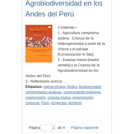
Agrobiodiversidad en los
Andes del Perú
Contenido /
1.- Agricultura campesina
andina : Crianza de la
heterogeneidad a partir de la
chacra y el paisaje
[Conservación In Situ]
2.- Kawsay mama [madre
semilla] y la Crianza de la
Agrobiodiversidad en los
Andes del Perú
3.- Reflexiones acerca…
Etiquetas:
agroecología
,
Andes
,
biodiversidad
,
comunidades andinas
,
conocimiento indígena
,
cosmovisión
,
crianza mutua
,
organización
comunal
,
Perú
,
proyectos
,
territorio
Página
de 4
Página siguiente