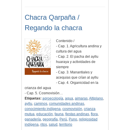
Chacra Qarpaña /
Regando la chacra
Contenido /
- Cap. 1. Agricultura andina y
cultura del agua
- Cap. 2. El pacha del ayllu
huaraya y actividades de
siempre
- Cap. 3. Manantiales y
acequias que crían al ayllu
- Cap. 4. Organicidad en la
crianza del agua
- Cap. 5. Cosmovisión…
Etiquetas:
agroecología
,
agua
,
aimaras
,
Altiplano
,
ayllu
,
caminos
,
comunidades andinas
,
conocimiento indígena
,
cosmovisión
,
crianza
mutua
,
educación
,
fauna
,
fiestas andinas
,
flora
,
ganadería
,
geografía
,
Perú
,
Puno
,
religiosidad
indígena
,
ritos
,
salud
,
territorio