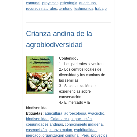
comunal
,
proyectos
,
psicología
,
quechuas
,
recursos naturales
,
territorio
,
testimonios
,
trabajo
Crianza andina de la
agrobiodiversidad
Contenido /
1.- Los parientes silvestres
2.- Los centros locales de
diversidad y los caminos de
las semillas
3.- Sistematización de
experiencias sobre
conservación
4.- El mercado y la
biodiversidad
Etiquetas:
agricultura
,
agroecología
,
Ayacucho
,
biodiversidad
,
Cajamarca
,
capacitación
,
comunidades andinas
,
conocimiento indígena
,
cosmovisión
,
crianza mutua
,
espiritualidad
,
mercado
,
organización comunal
,
Perú
,
proyectos
,