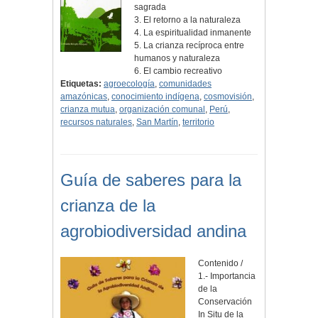
sagrada
3. El retorno a la naturaleza
4. La espiritualidad inmanente
5. La crianza recíproca entre
humanos y naturaleza
6. El cambio recreativo
Etiquetas:
agroecología
,
comunidades
amazónicas
,
conocimiento indígena
,
cosmovisión
,
crianza mutua
,
organización comunal
,
Perú
,
recursos naturales
,
San Martín
,
territorio
Guía de saberes para la
crianza de la
agrobiodiversidad andina
Contenido /
1.- Importancia
de la
Conservación
In Situ de la