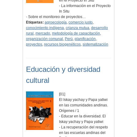
en el Proyecto In Situ
- La información en el Proyecto
In Situ
- Sobre el monitoreo de proyectos…
Etiquetas:
agroecología
,
comercio justo
,
conocimiento indígena
,
crianza mutua
,
desarrollo
rural
,
mercado
,
metodología de capacitación
,
organización comunal
,
Perú
,
planificación
,
proyectos
,
recursos biogenéticos
,
sistematización
Educación y diversidad
cultural
[01]
El Iskay yachay y Papa yatiwi
en las comunidades andinas.
Orígenes / 1
- Educar en la diversidad. El
Iskay yachay y Papa yatiwi
- La recuperación del respeto
en las escuelas andinas del