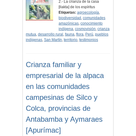
2.- La crianza de la casa
[llakta] de los espíritus
Etiquetas:
agroecología
,
biodiversidad
,
comunidades
amazónicas
,
conocimiento
indígena
,
cosmovisión
,
crianza
mutua
,
desarrollo rural
,
fauna
,
flora
,
Perú
,
pueblos
indígenas
,
San Martín
,
territorio
,
testimonios
Crianza familiar y
empresarial de la alpaca
en las comunidades
campesinas de Silco y
Colca, provincias de
Antabamba y Aymaraes
[Apurímac]