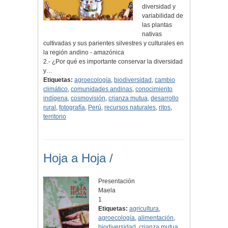
diversidad y
variabilidad de
las plantas
nativas
cultivadas y sus parientes silvestres y culturales en
la región andino - amazónica
2.- ¿Por qué es importante conservar la diversidad
y…
Etiquetas:
agroecología
,
biodiversidad
,
cambio
climático
,
comunidades andinas
,
conocimiento
indígena
,
cosmovisión
,
crianza mutua
,
desarrollo
rural
,
fotografía
,
Perú
,
recursos naturales
,
ritos
,
territorio
Hoja a Hoja /
Presentación
Maela
1
Etiquetas:
agricultura
,
agroecología
,
alimentación
,
biodiversidad
,
crianza mutua
,