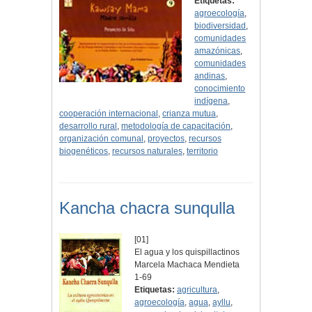
Etiquetas:
agroecología
,
biodiversidad
,
comunidades
amazónicas
,
comunidades
andinas
,
conocimiento
indígena
,
cooperación internacional
,
crianza mutua
,
desarrollo rural
,
metodología de capacitación
,
organización comunal
,
proyectos
,
recursos
biogenéticos
,
recursos naturales
,
territorio
Kancha chacra sunqulla
[01]
El agua y los quispillactinos
Marcela Machaca Mendieta
1-69
Etiquetas:
agricultura
,
agroecología
,
agua
,
ayllu
,