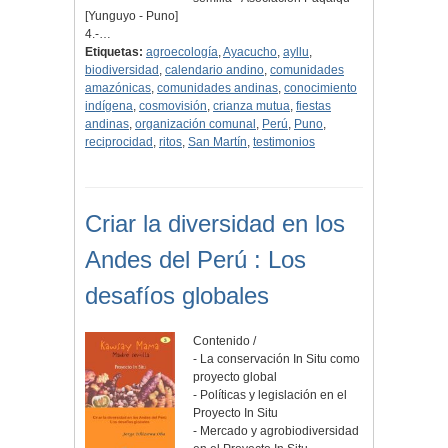
[Yunguyo - Puno]
4.-…
Etiquetas:
agroecología
,
Ayacucho
,
ayllu
,
biodiversidad
,
calendario andino
,
comunidades
amazónicas
,
comunidades andinas
,
conocimiento
indígena
,
cosmovisión
,
crianza mutua
,
fiestas
andinas
,
organización comunal
,
Perú
,
Puno
,
reciprocidad
,
ritos
,
San Martín
,
testimonios
Criar la diversidad en los
Andes del Perú : Los
desafíos globales
Contenido /
- La conservación In Situ como
proyecto global
- Políticas y legislación en el
Proyecto In Situ
- Mercado y agrobiodiversidad