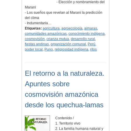
- Elección y nombramiento del
Marani
- Los sueños que revelan al Marani la predicción
del clima
- Indumentaria…
Etiquetas:
agricultura
,
agroecología
,
aimaras
,
comunidades amazónicas
,
conocimiento indígena
,
cosmovisión
,
crianza mutua
,
desarrollo rural
,
fiestas andinas
,
organización comunal
,
Perú
,
poder local
,
Puno
,
religiosidad indígena
,
ritos
El retorno a la naturaleza.
Apuntes sobre
cosmovisión amazónica
desde los quechua-lamas
Contenido /
1. Territorio vivo
2. La familia humana natural y