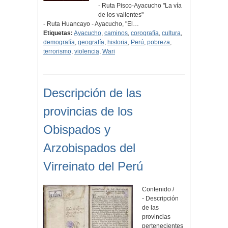
- Ruta Pisco-Ayacucho "La vía
de los valientes"
- Ruta Huancayo - Ayacucho, "El…
Etiquetas:
Ayacucho
,
caminos
,
corografía
,
cultura
,
demografía
,
geografía
,
historia
,
Perú
,
pobreza
,
terrorismo
,
violencia
,
Wari
Descripción de las
provincias de los
Obispados y
Arzobispados del
Virreinato del Perú
Contenido /
- Descripción
de las
provincias
pertenecientes