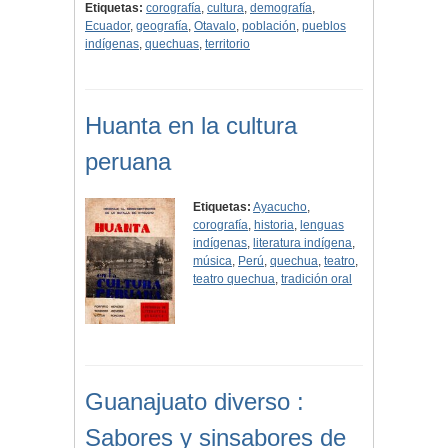
Etiquetas:
corografía
,
cultura
,
demografía
,
Ecuador
,
geografía
,
Otavalo
,
población
,
pueblos
indígenas
,
quechuas
,
territorio
Huanta en la cultura
peruana
Etiquetas:
Ayacucho
,
corografía
,
historia
,
lenguas
indígenas
,
literatura indígena
,
música
,
Perú
,
quechua
,
teatro
,
teatro quechua
,
tradición oral
Guanajuato diverso :
Sabores y sinsabores de