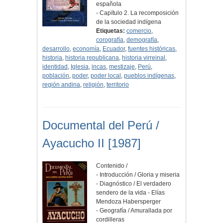
española
- Capítulo 2. La recomposición
de la sociedad indígena
Etiquetas:
comercio
,
corografía
,
demografía
,
desarrollo
,
economía
,
Ecuador
,
fuentes históricas
,
historia
,
historia republicana
,
historia virreinal
,
identidad
,
Iglesia
,
incas
,
mestizaje
,
Perú
,
población
,
poder
,
poder local
,
pueblos indígenas
,
región andina
,
religión
,
territorio
Documental del Perú /
Ayacucho II [1987]
Contenido /
- Introducción / Gloria y miseria
- Diagnóstico / El verdadero
sendero de la vida - Elías
Mendoza Habersperger
- Geografía / Amurallada por
cordilleras