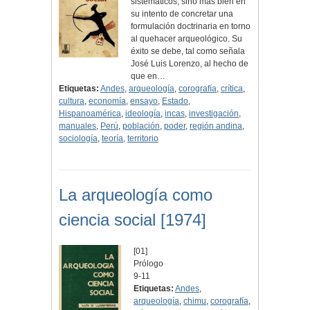
sistemáticos, sino más bien en
su intento de concretar una
formulación doctrinaria en torno
al quehacer arqueológico. Su
éxito se debe, tal como señala
José Luis Lorenzo, al hecho de
que en…
Etiquetas:
Andes
,
arqueología
,
corografía
,
crítica
,
cultura
,
economía
,
ensayo
,
Estado
,
Hispanoamérica
,
ideología
,
incas
,
investigación
,
manuales
,
Perú
,
población
,
poder
,
región andina
,
sociología
,
teoría
,
territorio
La arqueología como
ciencia social [1974]
[01]
Prólogo
9-11
Etiquetas:
Andes
,
arqueología
,
chimu
,
corografía
,