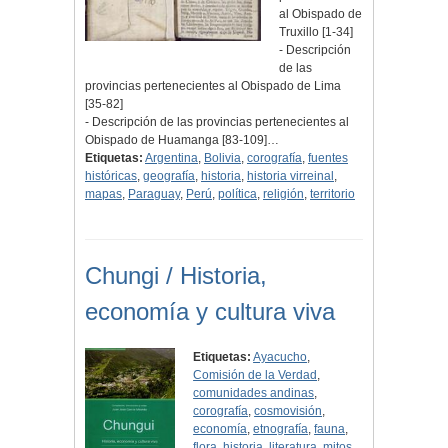
al Obispado de
Truxillo [1-34]
- Descripción
de las
provincias pertenecientes al Obispado de Lima
[35-82]
- Descripción de las provincias pertenecientes al
Obispado de Huamanga [83-109]…
Etiquetas:
Argentina
,
Bolivia
,
corografía
,
fuentes
históricas
,
geografía
,
historia
,
historia virreinal
,
mapas
,
Paraguay
,
Perú
,
política
,
religión
,
territorio
Chungi / Historia,
economía y cultura viva
Etiquetas:
Ayacucho
,
Comisión de la Verdad
,
comunidades andinas
,
corografía
,
cosmovisión
,
economía
,
etnografía
,
fauna
,
flora
,
historia
,
literatura
,
mitos
,