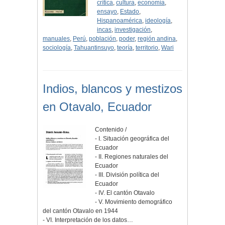
crítica
,
cultura
,
economía
,
ensayo
,
Estado
,
Hispanoamérica
,
ideología
,
incas
,
investigación
,
manuales
,
Perú
,
población
,
poder
,
región andina
,
sociología
,
Tahuantinsuyo
,
teoría
,
territorio
,
Wari
Indios, blancos y mestizos
en Otavalo, Ecuador
Contenido /
- I. Situación geográfica del
Ecuador
- II. Regiones naturales del
Ecuador
- III. División política del
Ecuador
- IV. El cantón Otavalo
- V. Movimiento demográfico
del cantón Otavalo en 1944
- VI. Interpretación de los datos…