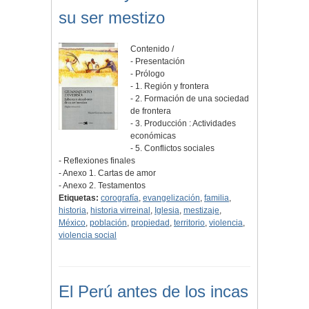
su ser mestizo
Contenido /
- Presentación
- Prólogo
- 1. Región y frontera
- 2. Formación de una sociedad
de frontera
- 3. Producción : Actividades
económicas
- 5. Conflictos sociales
- Reflexiones finales
- Anexo 1. Cartas de amor
- Anexo 2. Testamentos
Etiquetas:
corografía
,
evangelización
,
familia
,
historia
,
historia virreinal
,
Iglesia
,
mestizaje
,
México
,
población
,
propiedad
,
territorio
,
violencia
,
violencia social
El Perú antes de los incas