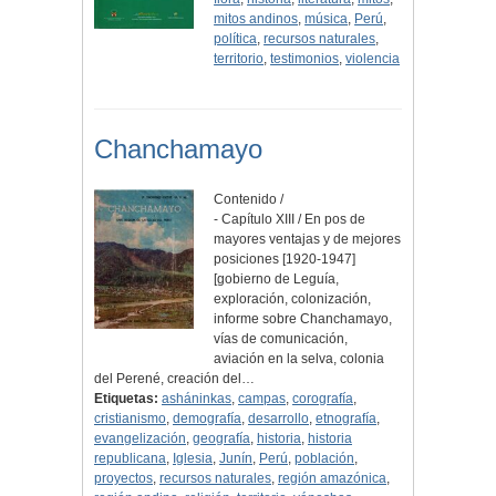
mitos andinos
,
música
,
Perú
,
política
,
recursos naturales
,
territorio
,
testimonios
,
violencia
Chanchamayo
Contenido /
- Capítulo XIII / En pos de
mayores ventajas y de mejores
posiciones [1920-1947]
[gobierno de Leguía,
exploración, colonización,
informe sobre Chanchamayo,
vías de comunicación,
aviación en la selva, colonia
del Perené, creación del…
Etiquetas:
asháninkas
,
campas
,
corografía
,
cristianismo
,
demografía
,
desarrollo
,
etnografía
,
evangelización
,
geografía
,
historia
,
historia
republicana
,
Iglesia
,
Junín
,
Perú
,
población
,
proyectos
,
recursos naturales
,
región amazónica
,