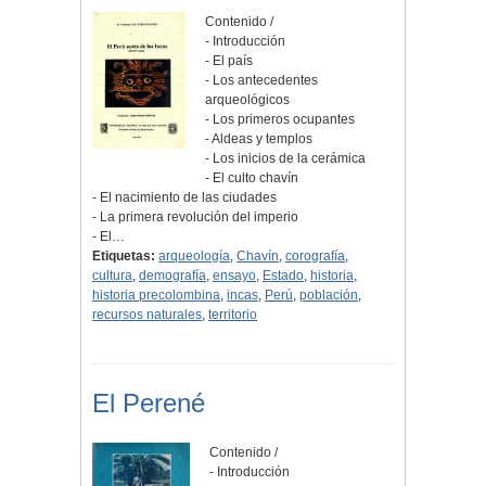
Contenido /
- Introducción
- El país
- Los antecedentes
arqueológicos
- Los primeros ocupantes
- Aldeas y templos
- Los inicios de la cerámica
- El culto chavín
- El nacimiento de las ciudades
- La primera revolución del imperio
- El…
Etiquetas:
arqueología
,
Chavín
,
corografía
,
cultura
,
demografía
,
ensayo
,
Estado
,
historia
,
historia precolombina
,
incas
,
Perú
,
población
,
recursos naturales
,
territorio
El Perené
Contenido /
- Introducción