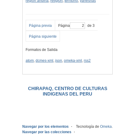
región andina
,
religión
,
territorio
,
yáneshas
Página previa
Página
de 3
Página siguiente
Formatos de Salida
atom
,
dcmes-xml
,
json
,
omeka-xml
,
rss2
CHIRAPAQ, CENTRO DE CULTURAS
INDIGENAS DEL PERU
.
Navegar por los elementos
Tecnología de
Omeka
.
Navegar por las colecciones