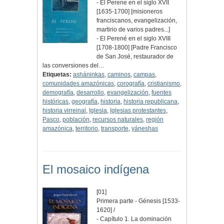
- El Perene en el siglo XVII
[1635-1700] [misioneros
franciscanos, evangelización,
martirio de varios padres...]
- El Perené en el siglo XVIII
[1708-1800] [Padre Francisco
de San José, restaurador de
las conversiones del…
Etiquetas:
asháninkas
,
caminos
,
campas
,
comunidades amazónicas
,
corografía
,
cristianismo
,
demografía
,
desarrollo
,
evangelización
,
fuentes
históricas
,
geografía
,
historia
,
historia republicana
,
historia virreinal
,
Iglesia
,
Iglesias protestantes
,
Pasco
,
población
,
recursos naturales
,
región
amazónica
,
territorio
,
transporte
,
yáneshas
El mosaico indígena
[01]
Primera parte - Génesis [1533-
1620] /
- Capítulo 1. La dominación