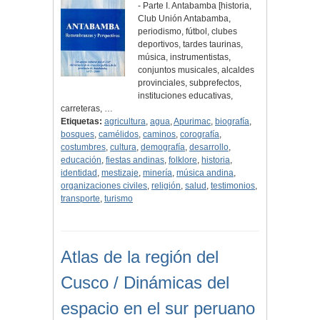
- Parte I. Antabamba [historia,
Club Unión Antabamba,
periodismo, fútbol, clubes
deportivos, tardes taurinas,
música, instrumentistas,
conjuntos musicales, alcaldes
provinciales, subprefectos,
instituciones educativas,
carreteras, …
Etiquetas:
agricultura
,
agua
,
Apurimac
,
biografía
,
bosques
,
camélidos
,
caminos
,
corografía
,
costumbres
,
cultura
,
demografía
,
desarrollo
,
educación
,
fiestas andinas
,
folklore
,
historia
,
identidad
,
mestizaje
,
minería
,
música andina
,
organizaciones civiles
,
religión
,
salud
,
testimonios
,
transporte
,
turismo
Atlas de la región del
Cusco / Dinámicas del
espacio en el sur peruano