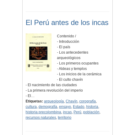
El Perú antes de los incas
Contenido /
- Introducción
- El país
- Los antecedentes
arqueológicos
- Los primeros ocupantes
- Aldeas y templos
- Los inicios de la cerámica
- El culto chavín
- El nacimiento de las ciudades
- La primera revolución del imperio
- El…
Etiquetas:
arqueología
,
Chavín
,
corografía
,
cultura
,
demografía
,
ensayo
,
Estado
,
historia
,
historia precolombina
,
incas
,
Perú
,
población
,
recursos naturales
,
territorio