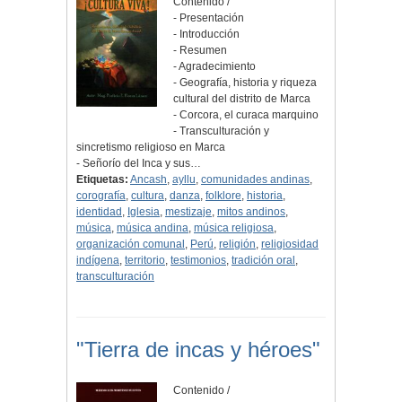
Contenido /
- Presentación
- Introducción
- Resumen
- Agradecimiento
- Geografía, historia y riqueza
cultural del distrito de Marca
- Corcora, el curaca marquino
- Transculturación y
sincretismo religioso en Marca
- Señorío del Inca y sus…
Etiquetas:
Ancash
,
ayllu
,
comunidades andinas
,
corografía
,
cultura
,
danza
,
folklore
,
historia
,
identidad
,
Iglesia
,
mestizaje
,
mitos andinos
,
música
,
música andina
,
música religiosa
,
organización comunal
,
Perú
,
religión
,
religiosidad
indígena
,
territorio
,
testimonios
,
tradición oral
,
transculturación
"Tierra de incas y héroes"
Contenido /