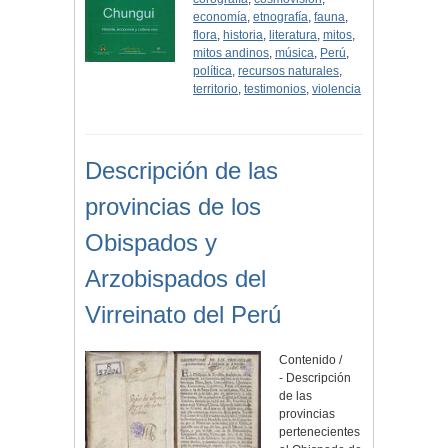
economía
,
etnografía
,
fauna
,
flora
,
historia
,
literatura
,
mitos
,
mitos andinos
,
música
,
Perú
,
política
,
recursos naturales
,
territorio
,
testimonios
,
violencia
Descripción de las
provincias de los
Obispados y
Arzobispados del
Virreinato del Perú
Contenido /
- Descripción
de las
provincias
pertenecientes