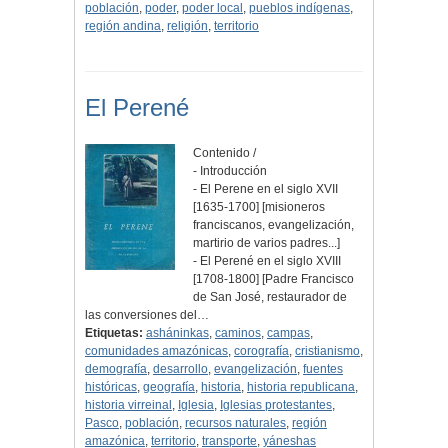
población
,
poder
,
poder local
,
pueblos indígenas
,
región andina
,
religión
,
territorio
El Perené
Contenido /
- Introducción
- El Perene en el siglo XVII
[1635-1700] [misioneros
franciscanos, evangelización,
martirio de varios padres...]
- El Perené en el siglo XVIII
[1708-1800] [Padre Francisco
de San José, restaurador de
las conversiones del…
Etiquetas:
asháninkas
,
caminos
,
campas
,
comunidades amazónicas
,
corografía
,
cristianismo
,
demografía
,
desarrollo
,
evangelización
,
fuentes
históricas
,
geografía
,
historia
,
historia republicana
,
historia virreinal
,
Iglesia
,
Iglesias protestantes
,
Pasco
,
población
,
recursos naturales
,
región
amazónica
,
territorio
,
transporte
,
yáneshas