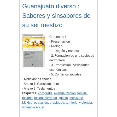
Guanajuato diverso :
Sabores y sinsabores de
su ser mestizo
Contenido /
- Presentación
- Prólogo
- 1. Región y frontera
- 2. Formación de una sociedad
de frontera
- 3. Producción : Actividades
económicas
- 5. Conflictos sociales
- Reflexiones finales
- Anexo 1. Cartas de amor
- Anexo 2. Testamentos
Etiquetas:
corografía
,
evangelización
,
familia
,
historia
,
historia virreinal
,
Iglesia
,
mestizaje
,
México
,
población
,
propiedad
,
territorio
,
violencia
,
violencia social