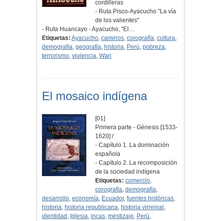
cordilleras
- Ruta Pisco-Ayacucho "La vía
de los valientes"
- Ruta Huancayo - Ayacucho, "El…
Etiquetas:
Ayacucho
,
caminos
,
corografía
,
cultura
,
demografía
,
geografía
,
historia
,
Perú
,
pobreza
,
terrorismo
,
violencia
,
Wari
El mosaico indígena
[01]
Primera parte - Génesis [1533-
1620] /
- Capítulo 1. La dominación
española
- Capítulo 2. La recomposición
de la sociedad indígena
Etiquetas:
comercio
,
corografía
,
demografía
,
desarrollo
,
economía
,
Ecuador
,
fuentes históricas
,
historia
,
historia republicana
,
historia virreinal
,
identidad
,
Iglesia
,
incas
,
mestizaje
,
Perú
,