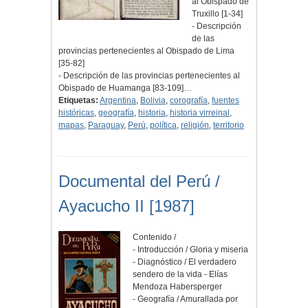
al Obispado de
Truxillo [1-34]
- Descripción
de las
provincias pertenecientes al Obispado de Lima
[35-82]
- Descripción de las provincias pertenecientes al
Obispado de Huamanga [83-109]…
Etiquetas:
Argentina
,
Bolivia
,
corografía
,
fuentes
históricas
,
geografía
,
historia
,
historia virreinal
,
mapas
,
Paraguay
,
Perú
,
política
,
religión
,
territorio
Documental del Perú /
Ayacucho II [1987]
Contenido /
- Introducción / Gloria y miseria
- Diagnóstico / El verdadero
sendero de la vida - Elías
Mendoza Habersperger
- Geografía / Amurallada por