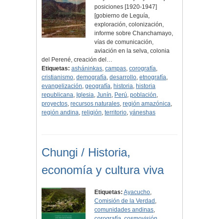
posiciones [1920-1947]
[gobierno de Leguía,
exploración, colonización,
informe sobre Chanchamayo,
vías de comunicación,
aviación en la selva, colonia
del Perené, creación del…
Etiquetas:
asháninkas
,
campas
,
corografía
,
cristianismo
,
demografía
,
desarrollo
,
etnografía
,
evangelización
,
geografía
,
historia
,
historia
republicana
,
Iglesia
,
Junín
,
Perú
,
población
,
proyectos
,
recursos naturales
,
región amazónica
,
región andina
,
religión
,
territorio
,
yáneshas
Chungi / Historia,
economía y cultura viva
Etiquetas:
Ayacucho
,
Comisión de la Verdad
,
comunidades andinas
,
corografía
,
cosmovisión
,