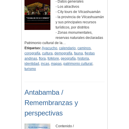
- Datos generales
- Los atractivos
- City tours de Vilcashuamán
- la provincia de Vilcashuamán
y sus principales recursos
turísticos, por distritos
- Zonas monumentales,
reservas naturales declaradas
Patrimonio cultural de la…
Etiquetas:
Ayacucho
,
calendario
,
caminos
,
corografía
,
cultura
,
demografía
,
fauna
,
fiestas
andinas
,
flora
,
folklore
,
geografía
,
historia
,
identidad
,
incas
,
mapas
,
patrimonio cultural
,
turismo
Antabamba /
Remembranzas y
perspectivas
Contenido /