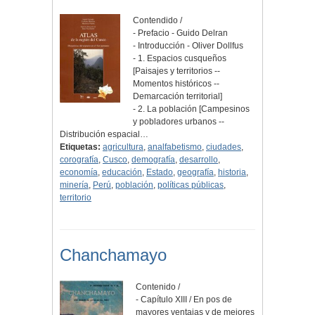
Contendido /
- Prefacio - Guido Delran
- Introducción - Oliver Dollfus
- 1. Espacios cusqueños
[Paisajes y territorios --
Momentos históricos --
Demarcación territorial]
- 2. La población [Campesinos
y pobladores urbanos --
Distribución espacial…
Etiquetas:
agricultura
,
analfabetismo
,
ciudades
,
corografía
,
Cusco
,
demografía
,
desarrollo
,
economía
,
educación
,
Estado
,
geografía
,
historia
,
minería
,
Perú
,
población
,
políticas públicas
,
territorio
Chanchamayo
Contenido /
- Capítulo XIII / En pos de
mayores ventajas y de mejores