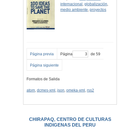
internacional
,
globalización
,
medio ambiente
,
proyectos
Página previa
Página
de 59
Página siguiente
Formatos de Salida
atom
,
dcmes-xml
,
json
,
omeka-xml
,
rss2
CHIRAPAQ, CENTRO DE CULTURAS
INDIGENAS DEL PERU