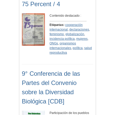
75 Percent / 4
Contenido destacado :
................................................
Etiquetas:
cooperación
internacional
,
declaraciones
,
feminismo
,
globalización
,
incidencia política
,
mujeres
,
ONGs
,
organismos
internacionales
,
política
,
salud
reproductiva
9° Conferencia de las
Partes del Convenio
sobre la Diversidad
Biológica [CDB]
Participación de los pueblos