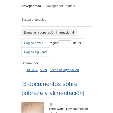
Navegar todo
Navegar por Etiqueta
Buscar elementos
Etiquetas: cooperación internacional
Página previa
Página
de 59
Página siguiente
Ordenar por:
Título
Autor
Fecha de agregación
[3 documentos sobre
pobreza y alimentación]
[1]
Third World. Development or