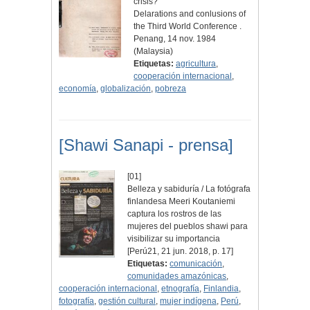
crisis?
Delarations and conlusions of
the Third World Conference .
Penang, 14 nov. 1984
(Malaysia)
Etiquetas:
agricultura
,
cooperación internacional
,
economía
,
globalización
,
pobreza
[Shawi Sanapi - prensa]
[01]
Belleza y sabiduría / La fotógrafa
finlandesa Meeri Koutaniemi
captura los rostros de las
mujeres del pueblos shawi para
visibilizar su importancia
[Perú21, 21 jun. 2018, p. 17]
Etiquetas:
comunicación
,
comunidades amazónicas
,
cooperación internacional
,
etnografía
,
Finlandia
,
fotografía
,
gestión cultural
,
mujer indígena
,
Perú
,