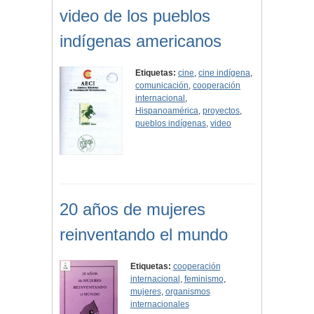
video de los pueblos
indígenas americanos
Etiquetas:
cine
,
cine indígena
,
comunicación
,
cooperación
internacional
,
Hispanoamérica
,
proyectos
,
pueblos indígenas
,
video
20 años de mujeres
reinventando el mundo
Etiquetas:
cooperación
internacional
,
feminismo
,
mujeres
,
organismos
internacionales