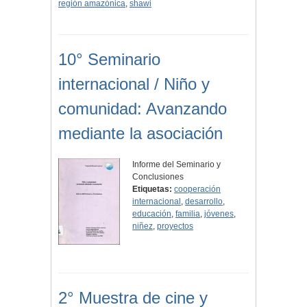
región amazónica
,
shawi
10° Seminario
internacional / Niño y
comunidad: Avanzando
mediante la asociación
Informe del Seminario y
Conclusiones
Etiquetas:
cooperación
internacional
,
desarrollo
,
educación
,
familia
,
jóvenes
,
niñez
,
proyectos
2° Muestra de cine y