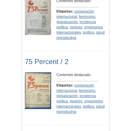
Contenido destacado :
................................................
Etiquetas:
cooperación
internacional
,
feminismo
,
globalización
,
incidencia
política
,
mujeres
,
organismos
internacionales
,
política
,
salud
reproductiva
75 Percent / 2
Contenido destacado :
................................................
Etiquetas:
cooperación
internacional
,
feminismo
,
globalización
,
incidencia
política
,
mujeres
,
organismos
internacionales
,
política
,
salud
reproductiva