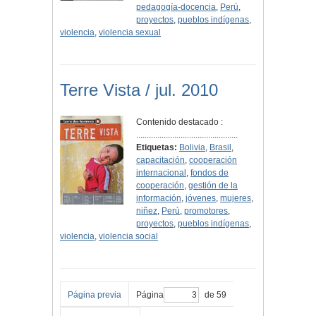
pedagogía-docencia
,
Perú
,
proyectos
,
pueblos indígenas
,
violencia
,
violencia sexual
Terre Vista / jul. 2010
Contenido destacado :
................................................
Etiquetas:
Bolivia
,
Brasil
,
capacitación
,
cooperación
internacional
,
fondos de
cooperación
,
gestión de la
información
,
jóvenes
,
mujeres
,
niñez
,
Perú
,
promotores
,
proyectos
,
pueblos indígenas
,
violencia
,
violencia social
Página previa
Página
de 59