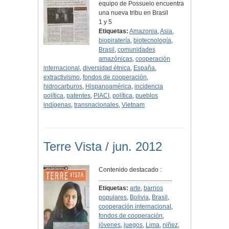
equipo de Possuelo encuentra
una nueva tribu en Brasil
1 y 5
Etiquetas:
Amazonia
,
Asia
,
biopiratería
,
biotecnología
,
Brasil
,
comunidades
amazónicas
,
cooperación
internacional
,
diversidad étnica
,
España
,
extractivismo
,
fondos de cooperación
,
hidrocarburos
,
Hispanoamérica
,
incidencia
política
,
patentes
,
PIACI
,
política
,
pueblos
indígenas
,
transnacionales
,
Vietnam
Terre Vista / jun. 2012
Contenido destacado :
................................................
Etiquetas:
arte
,
barrios
populares
,
Bolivia
,
Brasil
,
cooperación internacional
,
fondos de cooperación
,
jóvenes
,
juegos
,
Lima
,
niñez
,