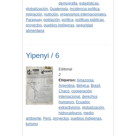
demografía
,
estadísticas
,
globalización
,
Guatemala
,
incidencia política
,
migración
,
nutrición
,
organismos internacionales
,
Paraguay
,
población
,
política
,
políticas públicas
,
proyectos
,
pueblos indígenas
,
seguridad
alimentaria
Yipenyi / 6
Editorial
2
Etiquetas:
Amazonia
,
Argentina
,
Bélgica
,
Brasil
,
Chaco
,
cooperación
internacional
,
derechos
humanos
,
Ecuador
,
extractivismo
,
globalización
,
hidrocarburos
,
medio
ambiente
,
Perú
,
proyectos
,
pueblos indígenas
,
turismo