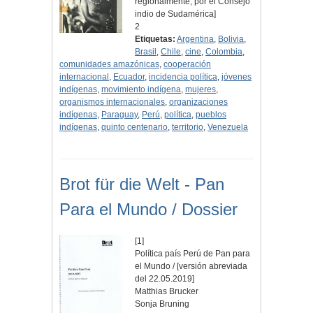
regionalmente, por el Consejo
indio de Sudamérica]
2
Etiquetas:
Argentina
,
Bolivia
,
Brasil
,
Chile
,
cine
,
Colombia
,
comunidades amazónicas
,
cooperación
internacional
,
Ecuador
,
incidencia política
,
jóvenes
indígenas
,
movimiento indígena
,
mujeres
,
organismos internacionales
,
organizaciones
indígenas
,
Paraguay
,
Perú
,
política
,
pueblos
indígenas
,
quinto centenario
,
territorio
,
Venezuela
Brot für die Welt - Pan
Para el Mundo / Dossier
[1]
Política país Perú de Pan para
el Mundo / [versión abreviada
del 22.05.2019]
Matthias Brucker
Sonja Bruning