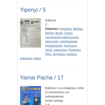
Yipenyi / 5
Editorial
3
Etiquetas:
Argentina
,
Bélgica
,
Bolivia
,
Brasil
,
Chaco
,
cooperación internacional
,
educación
,
espiritualidad
,
globalización
,
Huancayo
,
Junín
,
mapuches
,
Paraguay
,
Perú
,
proyectos
,
pueblos
indígenas
,
tobas
Yamai Pacha / 17
Editorial / Los indígenas, entre
el colectivismo y el
individualismo
Armin Schlegl