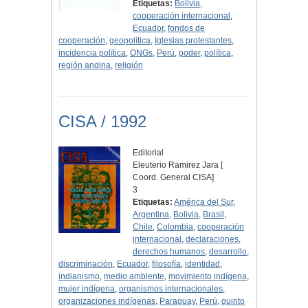
Etiquetas:
Bolivia
,
cooperación internacional
,
Ecuador
,
fondos de
cooperación
,
geopolítica
,
Iglesias protestantes
,
incidencia política
,
ONGs
,
Perú
,
poder
,
política
,
región andina
,
religión
CISA / 1992
Editorial
Eleuterio Ramirez Jara [
Coord. General CISA]
3
Etiquetas:
América del Sur
,
Argentina
,
Bolivia
,
Brasil
,
Chile
,
Colombia
,
cooperación
internacional
,
declaraciones
,
derechos humanos
,
desarrollo
,
discriminación
,
Ecuador
,
filosofía
,
identidad
,
indianismo
,
medio ambiente
,
movimiento indígena
,
mujer indígena
,
organismos internacionales
,
organizaciones indígenas
,
Paraguay
,
Perú
,
quinto