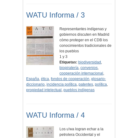
WATU Informa / 3
Representantes indígenas y
gobiernos discuten en Madrid
cómo proteger en el CDB los
conocimientos tradicionales de
los pueblos
1 y 3
Etiquetas:
biodiversidad
,
biopiratería
,
convenios
,
cooperación internacional
,
España
,
ética
,
fondos de cooperación
,
glosario-
diccionario
,
incidencia política
,
patentes
,
política
,
propiedad intelectual
,
pueblos indígenas
WATU Informa / 4
Los u'wa logran echar a la
petrolera Occidental y el