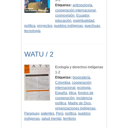
3-5
Etiquetas:
antropología
,
cooperación internacional
,
cosmovisión
,
Ecuador
,
educación
,
espiritualidad
,
política
,
proyectos
,
pueblos indígenas
,
quechuas
,
tecnología
WATU / 2
Ecología y derechos indígenas
1-2
Etiquetas:
biopiratería
,
Colombia
,
cooperación
internacional
,
ecología
,
España
,
ética
,
fondos de
cooperación
,
incidencia
política
,
Madre de Dios
,
organizaciones indígenas
,
Paraguay
,
patentes
,
Perú
,
política
,
pueblos
indígenas
,
salud mental
,
territorio