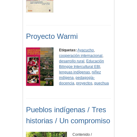
Proyecto Warmi
Etiquetas:
Ayacucho
,
cooperación internacional
,
desarrollo rural
,
Educación
Bilingüe Intercultural EBI
,
lenguas indígenas
,
niñez
indígena
,
pedagogía-
docencia
,
proyectos
,
quechua
Pueblos indígenas / Tres
historias / Un compromiso
Contenido /