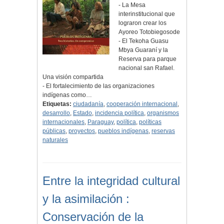
- La Mesa
interinstitucional que
lograron crear los
Ayoreo Totobiegosode
- El Tekoha Guasu
Mbya Guaraní y la
Reserva para parque
nacional san Rafael.
Una visión compartida
- El fortalecimiento de las organizaciones
indígenas como…
Etiquetas:
ciudadanía
,
cooperación internacional
,
desarrollo
,
Estado
,
incidencia política
,
organismos
internacionales
,
Paraguay
,
política
,
políticas
públicas
,
proyectos
,
pueblos indígenas
,
reservas
naturales
Entre la integridad cultural
y la asimilación :
Conservación de la