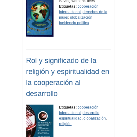
Saving women's lives
Etiquetas:
cooperación
internacional
,
derechos de la
mujer
,
globalización
,
incidencia política
Rol y significado de la
religión y espiritualidad en
la cooperación al
desarrollo
Etiquetas:
cooperación
internacional
,
desarrollo
,
espiritualidad
,
globalización
,
religión