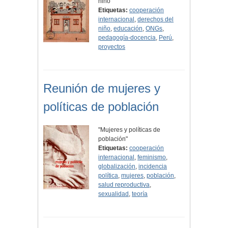
niño
Etiquetas:
cooperación
internacional
,
derechos del
niño
,
educación
,
ONGs
,
pedagogía-docencia
,
Perú
,
proyectos
Reunión de mujeres y
políticas de población
"Mujeres y políticas de
población"
Etiquetas:
cooperación
internacional
,
feminismo
,
globalización
,
incidencia
política
,
mujeres
,
población
,
salud reproductiva
,
sexualidad
,
teoría