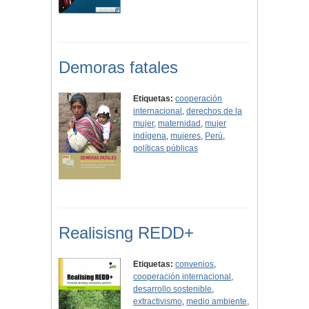
Demoras fatales
Etiquetas:
cooperación
internacional
,
derechos de la
mujer
,
maternidad
,
mujer
indígena
,
mujeres
,
Perú
,
políticas públicas
Realisisng REDD+
Etiquetas:
convenios
,
cooperación internacional
,
desarrollo sostenible
,
extractivismo
,
medio ambiente
,