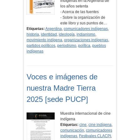
indígenas en la Argentina de
los años setenta
- Acerca de las fuentes
- Sobre la organización de
este libro y sus puntos de…
Etiquetas:
Argentina
,
comunicadores indígenas
,
historia
,
identidad
,
ideología
,
indianismo
,
movimiento indígena
,
organizaciones indígenas
,
partidos políticos
,
periodismo
,
política
,
pueblos
indígenas
Voces e imágenes de
nuestra Madre Tierra
2025 [sede PUCP]
Muestra internacional de cine
indígena
Etiquetas:
cine
,
cine indígena
,
comunicación
,
comunicadores
indígenas
,
Festivales CLACPI
,