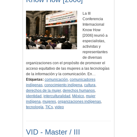
La III
Conferencia
Internacional
Know How
[2006] reunió a
especialistas,
activistas y
representantes
de diversas
organizaciones con el propósito de promover el
acceso equitativo de las mujeres a las tecnologías
de la información y la comunicación. En…
Etiquetas:
comunicación
,
comunicadores
indígenas
,
conocimiento indígena
,
cultura
,
derechos de la mujer
,
derechos humanos
,
identidad
,
interculturalidad
,
México
,
mujer
indígena
,
mujeres
,
organizaciones indígenas
,
tecnología
,
TICs
,
video
VID - Master / III