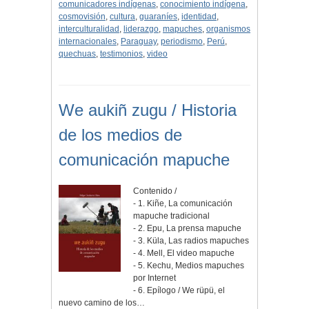
comunicadores indígenas
,
conocimiento indígena
,
cosmovisión
,
cultura
,
guaraníes
,
identidad
,
interculturalidad
,
liderazgo
,
mapuches
,
organismos
internacionales
,
Paraguay
,
periodismo
,
Perú
,
quechuas
,
testimonios
,
video
We aukiñ zugu / Historia
de los medios de
comunicación mapuche
Contenido /
- 1. Kiñe, La comunicación
mapuche tradicional
- 2. Epu, La prensa mapuche
- 3. Küla, Las radios mapuches
- 4. Mell, El video mapuche
- 5. Kechu, Medios mapuches
por Internet
- 6. Epílogo / We rüpü, el
nuevo camino de los…