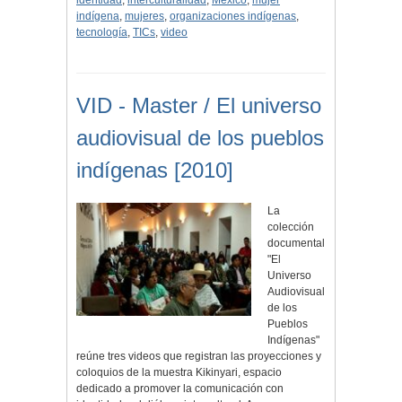
identidad
,
interculturalidad
,
México
,
mujer
indígena
,
mujeres
,
organizaciones indígenas
,
tecnología
,
TICs
,
video
VID - Master / El universo
audiovisual de los pueblos
indígenas [2010]
La
colección
documental
"El
Universo
Audiovisual
de los
Pueblos
Indígenas"
reúne tres videos que registran las proyecciones y
coloquios de la muestra Kikinyari, espacio
dedicado a promover la comunicación con