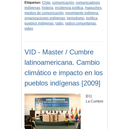
Etiquetas:
Chile
,
comunicación
,
comunicadores
indígenas
,
historia
,
incidencia política
,
mapuches
,
medios de comunicación
,
movimiento indígena
,
organizaciones indígenas
,
periodismo
,
política
,
pueblos indígenas
,
radio
,
radios comunitarias
,
video
VID - Master / Cumbre
latinoamericana. Cambio
climático e impacto en los
pueblos indígenas [2009]
[01]
La Cumbre