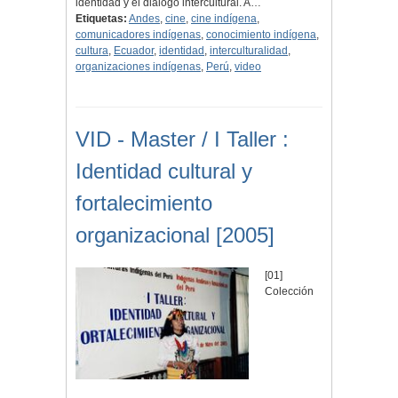
identidad y el diálogo intercultural. A…
Etiquetas:
Andes
,
cine
,
cine indígena
,
comunicadores indígenas
,
conocimiento indígena
,
cultura
,
Ecuador
,
identidad
,
interculturalidad
,
organizaciones indígenas
,
Perú
,
video
VID - Master / I Taller :
Identidad cultural y
fortalecimiento
organizacional [2005]
[01]
Colección