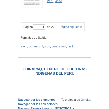
Perú
,
video
Página
de 22
Página siguiente
Formatos de Salida
atom
,
dcmes-xml
,
json
,
omeka-xml
,
rss2
CHIRAPAQ, CENTRO DE CULTURAS
INDIGENAS DEL PERU
.
Navegar por los elementos
Tecnología de
Omeka
.
Navegar por las colecciones
Navegar Exposiciones
NOSOTROS