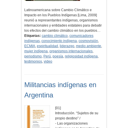
Latinoamericana sobre Cambio Climático e
Impacto en los Pueblos Indígenas [Lima, 2009]
reunió a representantes indígenas, organismos
internacionales y entidades estatales para debatir
los efectos del cambio climático en los pueblos…
Etiquetas:
cambio climático
,
comunicadores
indígenas
,
conocimiento indígena
,
cosmovisión
,
ECMIA
,
espiritualidad
,
liderazgo
,
medio ambiente
,
mujer indígena
,
organismos internacionales
,
periodismo
,
Perú
,
poesía
,
religiosidad indígena
,
testimonios
,
video
Militancias indígenas en
Argentina
[01]
Introducción. “Sujetos de su
propio destino” /
- Las organizaciones