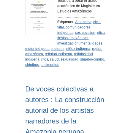
Tesis para optar el grado
académico de Magíster en
Estudios Amazónicos
..........................................
Etiquetas:
Amazonia
,
ciclo
vital
,
comunicadores
indígenas
,
cosmovisión
,
ética
,
fiestas amazónicas
,
investigación
,
mentalidades
,
mujer indígena
,
mujeres
,
niñez indígena
,
región
amazónica
,
religión indígena
,
religiosidad
indígena
,
ritos
,
salud
,
sexualidad
,
shipibo-conibo
,
shipibos
,
testimonios
De voces colectivas a
autores : La construcción
autorial de los artistas-
narradores de la
Amazonia peruana