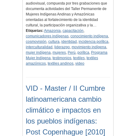
audiovisual, compuesta por tres grabaciones que
documenta actividades del Taller Permanente de
Mujeres Indígenas Andinas y Amazónicas
orientadas al fortalecimiento de la identidad
cultural, la participación organizativa y la…
Etiquetas:
Amazonia
,
capacitación
,
comunicadores indígenas
,
conocimiento indígena
,
cosmovisión
,
cultura
,
identidad
,
incidencia política
,
interculturalidad
,
liderazgo
,
movimiento indígena
,
mujer indígena
,
mujeres
,
Perú
,
política
,
Programa
Mujer Indígena
,
testimonios
,
textiles
,
textiles
amazónicos
,
textiles andinos
,
video
VID - Master / II Cumbre
latinoamericana cambio
climático e impactos en
los pueblos indígenas:
Post Copenhague [2010]