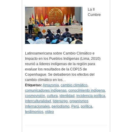
La II
Cumbre
Latinoamericana sobre Cambio Climático e
Impacto en los Pueblos Indígenas (Lima, 2010)
reunió a líderes indígenas de la región para
evaluar los resultados de la COP15 de
Copenhague. Se debatieron los efectos del
cambio climático en los…
Etiquetas:
Amazonia
,
cambio climático
,
comunicadores indígenas
,
conocimiento indígena
,
cosmovisión
,
cultura
,
identidad
,
incidencia política
,
interculturalidad
,
liderazgo
,
organismos
internacionales
,
periodismo
,
Perú
,
política
,
testimonios
,
video