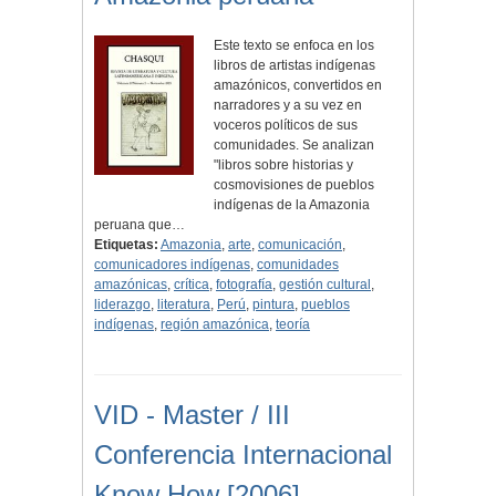
Este texto se enfoca en los
libros de artistas indígenas
amazónicos, convertidos en
narradores y a su vez en
voceros políticos de sus
comunidades. Se analizan
"libros sobre historias y
cosmovisiones de pueblos
indígenas de la Amazonia
peruana que…
Etiquetas:
Amazonia
,
arte
,
comunicación
,
comunicadores indígenas
,
comunidades
amazónicas
,
crítica
,
fotografía
,
gestión cultural
,
liderazgo
,
literatura
,
Perú
,
pintura
,
pueblos
indígenas
,
región amazónica
,
teoría
VID - Master / III
Conferencia Internacional
Know How [2006]