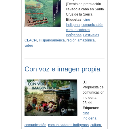
[Evento de premiación
llevado a cabo en Santa
Cruz de la Sierra]
Etiquetas:
cine
indígena
,
comunicación
,
comunicadores
indígenas
,
Festivales
CLACPI
,
Hispanoamérica
,
región amazónica
,
video
Con voz e imagen propia
[1]
Propuesta de
comunicación
indígena
23-44
Etiquetas:
cine
indígena
,
comunicación
,
comunicadores indígenas
,
cultura
,