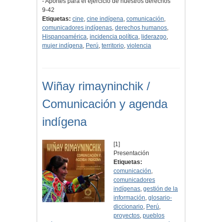
- Aportes para el ejercicio de nuestros derechos
9-42
Etiquetas:
cine
,
cine indígena
,
comunicación
,
comunicadores indígenas
,
derechos humanos
,
Hispanoamérica
,
incidencia política
,
liderazgo
,
mujer indígena
,
Perú
,
territorio
,
violencia
Wiñay rimayninchik /
Comunicación y agenda
indígena
[1]
Presentación
Etiquetas:
comunicación
,
comunicadores
indígenas
,
gestión de la
información
,
glosario-
diccionario
,
Perú
,
proyectos
,
pueblos