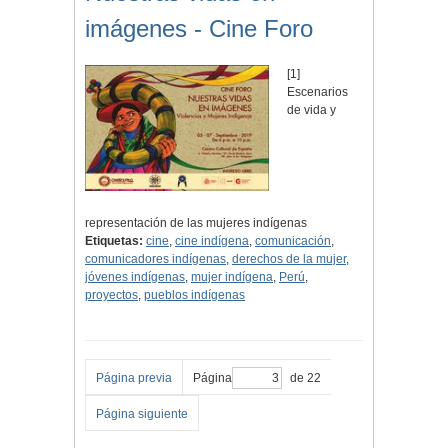
imágenes - Cine Foro
[1]
Escenarios
de vida y
representación de las mujeres indígenas
Etiquetas:
cine
,
cine indígena
,
comunicación
,
comunicadores indígenas
,
derechos de la mujer
,
jóvenes indígenas
,
mujer indígena
,
Perú
,
proyectos
,
pueblos indígenas
Página previa
Página
de 22
Página siguiente