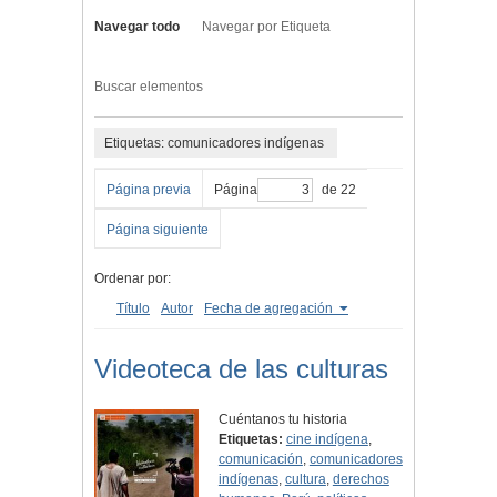
Navegar todo
Navegar por Etiqueta
Buscar elementos
Etiquetas: comunicadores indígenas
Página previa
Página
de 22
Página siguiente
Ordenar por:
Título
Autor
Fecha de agregación
Videoteca de las culturas
Cuéntanos tu historia
Etiquetas:
cine indígena
,
comunicación
,
comunicadores
indígenas
,
cultura
,
derechos