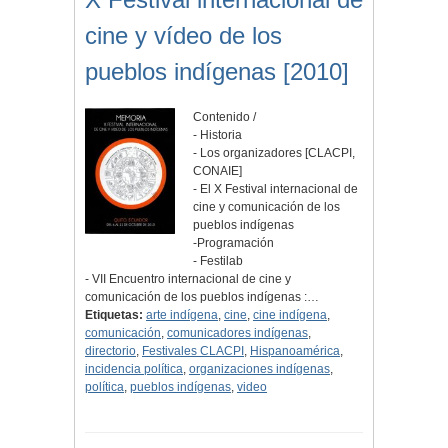
cine y vídeo de los
pueblos indígenas [2010]
Contenido /
- Historia
- Los organizadores [CLACPI,
CONAIE]
- El X Festival internacional de
cine y comunicación de los
pueblos indígenas
-Programación
- Festilab
- VII Encuentro internacional de cine y
comunicación de los pueblos indígenas :…
Etiquetas:
arte indígena
,
cine
,
cine indígena
,
comunicación
,
comunicadores indígenas
,
directorio
,
Festivales CLACPI
,
Hispanoamérica
,
incidencia política
,
organizaciones indígenas
,
política
,
pueblos indígenas
,
video