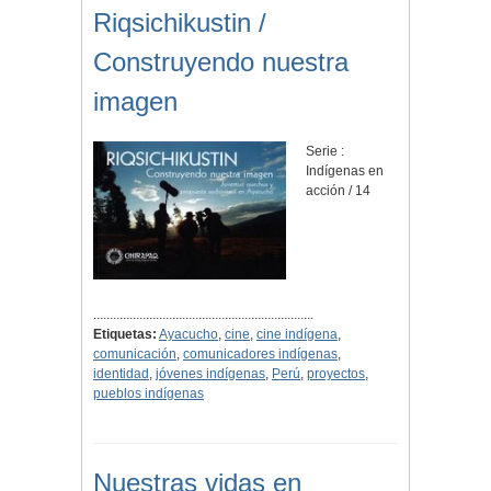
Riqsichikustin /
Construyendo nuestra
imagen
Serie :
Indígenas en
acción / 14
...................................................................
Etiquetas:
Ayacucho
,
cine
,
cine indígena
,
comunicación
,
comunicadores indígenas
,
identidad
,
jóvenes indígenas
,
Perú
,
proyectos
,
pueblos indígenas
Nuestras vidas en