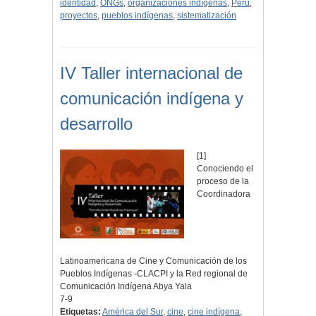
identidad
,
ONGs
,
organizaciones indígenas
,
Perú
,
proyectos
,
pueblos indígenas
,
sistematización
IV Taller internacional de
comunicación indígena y
desarrollo
[1]
Conociendo el
proceso de la
Coordinadora
Latinoamericana de Cine y Comunicación de los
Pueblos Indígenas -CLACPI y la Red regional de
Comunicación Indígena Abya Yala
7-9
Etiquetas:
América del Sur
,
cine
,
cine indígena
,