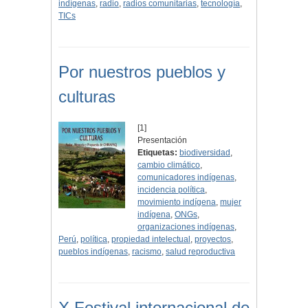
indígenas
,
radio
,
radios comunitarias
,
tecnología
,
TICs
Por nuestros pueblos y
culturas
[1]
Presentación
Etiquetas:
biodiversidad
,
cambio climático
,
comunicadores indígenas
,
incidencia política
,
movimiento indígena
,
mujer
indígena
,
ONGs
,
organizaciones indígenas
,
Perú
,
política
,
propiedad intelectual
,
proyectos
,
pueblos indígenas
,
racismo
,
salud reproductiva
X Festival internacional de